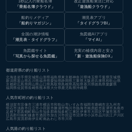
1秒記入の乗船名簿
改正遊漁船業法に対応
「乗船名簿クラウド」
「遊漁船クラウド」
船釣りメディア
潮見表アプリ
「船釣りマガジン」
「タイドグラフBI」
全国の潮汐情報
魚図鑑AIアプリ
「潮見表・タイドグラフ」
「マイAI」
魚図鑑サイト
充実の補償内容と安さ
「写真から探せる魚図鑑」
「新・遊漁船保険DX」
都道府県の釣り船リスト
北海道
岩手県
宮城県
山形県
福島県
東京都
神奈川県
埼玉県
千葉県
茨城県
新潟県
富山県
石川県
福井県
愛知県
静岡県
三重県
大阪府
兵庫県
和歌山県
京都府
広島県
岡山県
山口県
鳥取県
島根県
高知県
香川県
徳島県
愛媛県
福岡県
佐賀県
長崎県
熊本県
大分県
鹿児島県
沖縄県
人気市町村の釣り船リスト
横須賀市
宗像市
三浦市
横浜市
和歌山市
いすみ市
福岡市
鹿嶋市
北九州市
明石市
淡路市
日立市
小田原市
勝浦市
鴨川市
熱海市
南房総市
富津市
糸島市
足柄下郡真鶴町
館山市
知多郡南知多町
江東区
伊東市
大田区
平塚市
旭市
日高郡印南町
鎌倉市
酒田市
加古川市
田辺市
沼津市
小浜市
品川区
江戸川区
広島市
賀茂郡南伊豆町
南あわじ市
市川市
人気港の釣り船リスト