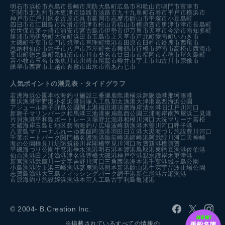
明石市
浜松市
糸島市
長崎市
周防大島町
広島市
和歌山市
鳴門市
富津市
下関市
北九州市
木更津市
姫路市
淡路市
九十九里町
石巻市
平戸市
横浜市
神戸市
江戸川区
名古屋市
呉市
延岡市
志摩市
館山市
平塚市
小豆島町
四日市市
江田島市
常滑市
沼津市
松山市
福山市
横須賀市
唐津市
津市
長島町
佐世保市
茅ヶ崎市
浦安市
宮古島市
伊勢市
伊万里市
天草市
今治市
南知多町
勝浦市
南伊勢町
大洗町
浜田市
五島市
上天草市
芦北町
愛南町
いわき市
大磯町
千葉市
長門市
焼津市
亘理町
境港市
田原市
臼杵市
鈴鹿市
西尾市
恩納村
仙台市
銚子市
八戸市
芦屋町
光市
舞鶴市
行橋市
碧南市
高松市
西海市
葉山町
徳之島町
気仙沼市
市川市
桑名市
廿日市市
福岡市
赤穂市
屋久島町
苫小牧市
玉名市
糸魚川市
川崎市
尾鷲市
柳井市
宇土市
加古川市
宗像市
諫早市
西宮市
上越市
倉敷市
出水市
南あわじ市
人気ポイントの潮見表・タイドグラフ
若洲海浜公園
本牧海釣り施設
三番瀬
鹿島港
横浜
舞阪漁港
那珂湊港
豊浜漁港
宇野港
小名浜港
貝塚人工島
加太漁港
大津港
葛西海浜公園
アジュール舞子
野島公園
閖上港
福田港
須磨海岸
清水港
旧江戸川河口
新舞子マリンパーク
相馬港
三池港
東扇島西公園
三浦海岸
南芦屋浜
二見港
片貝漁港
平和島ボートレース場
野北漁港
相模川河口
大洗マリーナ
若松
大蔵海岸
玉島Ｅ地区
碧南海釣り広場
波崎新漁港
木曽川河口
呼子港
八景島マリーナ
ふれーゆ裏
飯岡漁港
羽田
日立港
大黒海づり施設
豊川河口
千葉ポートパーク
関門橋
名護漁港
御前崎港
師崎港
阿武隈川河口
天神崎
海の公園
検見川堤防
筑後川昇開橋
室見川河口
敦賀新港
横須賀
平磯海づり公園
牛窓港
垂水漁港
明石港
本渡港
鳥取港
東幡豆漁港
佐伯港
仙台漁港
田ノ浦漁港
津名港
豊橋
大磯港
神戸空港親水護岸
木更津港
新宮漁港
武庫川一文字
吉野川河口
三角西港
洲本港
千葉港
城ヶ島公園
小島漁港
吹上浜
三崎漁港
妻鹿漁港
熊本新港
館山港
牛深
宇品波止場公園
志賀島漁港
大三島フィッシングパーク
網干港
新仁尾港
片瀬漁港
市原海釣り施設
姪浜漁港
本荘人工島
古宇利島
亀浦港
© 2004- B.Creation Inc.
※掲載されているすべての情報の