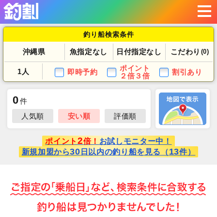
釣り船検索条件
沖縄県
魚指定なし
日付指定なし
こだわり
(0)
ポイント
1人
即時予約
割引あり
２倍３倍
0
件
人気順
安い順
評価順
2
ポイント
倍！
お試しモニター中！
30
13
新規加盟から
日以内の釣り船を見る（
件）