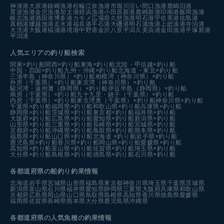
神湊港
大原港
鐘崎漁港
松輪江奈漁港
市堀川沿い
間口漁港
鹿嶋旧港
育波漁港
金沢漁港
加太港
姪浜漁港
小田原新港
鹿嶋新港
印南港
飯岡漁港
岐志漁港
酒田港
博多港カモメ広場前
久慈漁港
明石港
宇佐美港
佐島港
真鶴港
腰越漁港
走水港
福良港
手石港
大磯港
明石浦漁港
上総湊港
寺泊港
大洗港
大飯港
福浦港
境港中野港
金沢八景平潟
久美浜港
金田漁港
平塚新港
平潟港
人気エリアの釣り船検索
関東×釣り船
関西×釣り船
東海×釣り船
北陸・甲信越×釣り船
中国・四国×釣り船
九州・沖縄×釣り船
北海道・東北×釣り船
三浦半島（神奈川県）×釣り船
相模湾（神奈川県）×釣り船
外房（千葉県）×釣り船
東京湾（神奈川県）×釣り船
駿河湾・遠州灘（静岡県）×釣り船
伊豆半島（静岡県）×釣り船
南房（千葉県）×釣り船
九十九里・銚子（千葉県）×釣り船
内房（千葉県）×釣り船
東京湾奥（千葉県）×釣り船
神奈川県×釣り船
千葉県×釣り船
福岡県×釣り船
和歌山県×釣り船
兵庫県×釣り船
静岡県×釣り船
茨城県×釣り船
東京都×釣り船
福井県×釣り船
大阪府×釣り船
広島県×釣り船
愛知県×釣り船
新潟県×釣り船
山形県×釣り船
三重県×釣り船
長崎県×釣り船
宮城県×釣り船
京都府×釣り船
沖縄県×釣り船
鳥取県×釣り船
熊本県×釣り船
福島県×釣り船
山口県×釣り船
北海道 ×釣り船
岩手県×釣り船
鹿児島県×釣り船
香川県×釣り船
岡山県×釣り船
愛媛県×釣り船
高知県×釣り船
富山県×釣り船
佐賀県×釣り船
埼玉県×釣り船
大分県×釣り船
島根県×釣り船
徳島県×釣り船
石川県×釣り船
各都道府県の船釣り釣果情報
北海道
岩手県
宮城県
山形県
福島県
東京都
神奈川県
埼玉県
千葉県
茨城県
新潟県
富山県
石川県
福井県
愛知県
静岡県
三重県
大阪府
兵庫県
和歌山県
京都府
広島県
岡山県
山口県
鳥取県
島根県
高知県
香川県
徳島県
愛媛県
福岡県
佐賀県
長崎県
熊本県
大分県
鹿児島県
沖縄県
各都道府県の人気魚種の釣果情報