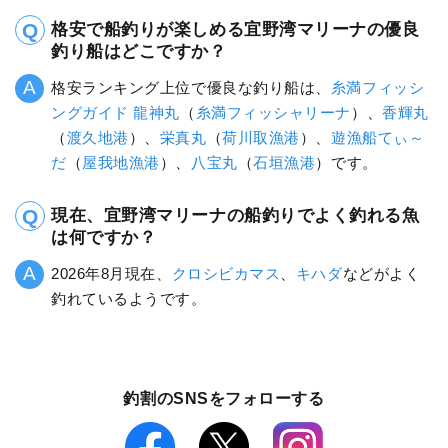
格安で船釣りが楽しめる宜野湾マリーナの優良
釣り船はどこですか？
格安ランキング上位で優良な釣り船は、
糸満フィッシ
ングガイド 龍神丸
（
糸満フィッシャリーナ
）、
香輝丸
（
渡久地港
）、
栄真丸
（
荷川取漁港
）、
遊漁船てぃ～
だ
（
屋我地漁港
）、
八宝丸
（
石垣漁港
）です。
現在、宜野湾マリーナの船釣りでよく釣れる魚
は何ですか？
2026年8月現在、
クロシビカマス
、
キハダ
などがよく
釣れているようです。
釣割のSNSをフォローする