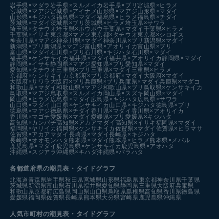
岩手県×マダラ
岩手県×スルメイカ
岩手県×ブリ
宮城県×ヒラメ
宮城県×マアジ
宮城県×アイナメ
山形県×マアジ
山形県×マダイ
山形県×キジハタ
福島県×マダイ
福島県×ヒラメ
福島県×チダイ
茨城県×マダイ
茨城県×ブリ
茨城県×ヒラメ
埼玉県×サワラ
埼玉県×タチウオ
埼玉県×ホウボウ
千葉県×マダイ
千葉県×ヒラメ
千葉県×イサキ
東京都×マアジ
東京都×タチウオ
東京都×シロギス
神奈川県×マアジ
神奈川県×マダイ
神奈川県×ブリ
新潟県×マダイ
新潟県×ブリ
新潟県×マアジ
富山県×アオリイカ
富山県×ブリ
富山県×マダイ
石川県×ブリ
石川県×キジハタ
石川県×マダイ
福井県×ケンサキイカ
福井県×マダイ
福井県×アオリイカ
静岡県×マダイ
静岡県×イサキ
静岡県×マアジ
愛知県×ブリ
愛知県×マダイ
愛知県×タチウオ
三重県×ブリ
三重県×マダイ
三重県×ヒラメ
京都府×ケンサキイカ
京都府×ブリ
京都府×マダイ
大阪府×マダイ
大阪府×サワラ
大阪府×ブリ
兵庫県×ブリ
兵庫県×マダイ
兵庫県×マダコ
和歌山県×マダイ
和歌山県×マアジ
和歌山県×ブリ
鳥取県×ケンサキイカ
鳥取県×マアジ
鳥取県×スルメイカ
岡山県×スズキ
岡山県×マダイ
岡山県×ヒラメ
広島県×マダイ
広島県×キジハタ
広島県×サワラ
山口県×マダイ
山口県×ケンサキイカ
山口県×キジハタ
徳島県×ブリ
徳島県×マアジ
徳島県×チダイ
香川県×マダイ
香川県×アオリイカ
香川県×マゴチ
愛媛県×マダイ
愛媛県×ブリ
愛媛県×キジハタ
高知県×カンパチ
高知県×アカアマダイ
高知県×イサキ
福岡県×マダイ
福岡県×ヤリイカ
福岡県×ケンサキイカ
佐賀県×マダイ
佐賀県×ヒラマサ
佐賀県×アカアマダイ
長崎県×マダイ
長崎県×キジハタ
長崎県×オオモンハタ
熊本県×マダイ
熊本県×ヒラメ
熊本県×メバル
鹿児島県×マダイ
鹿児島県×ケンサキイカ
鹿児島県×アオハタ
沖縄県×スジアラ
沖縄県×キハダ
沖縄県×バラハタ
各都道府県の潮見表
・タイドグラフ
北海道
青森県
岩手県
秋田県
宮城県
山形県
福島県
東京都
神奈川県
千葉県
茨城県
新潟県
富山県
石川県
福井県
愛知県
静岡県
三重県
大阪府
兵庫県
和歌山県
京都府
広島県
岡山県
山口県
鳥取県
島根県
高知県
香川県
徳島県
愛媛県
福岡県
佐賀県
長崎県
熊本県
大分県
宮崎県
鹿児島県
沖縄県
人気市町村の潮見表・タイドグラフ