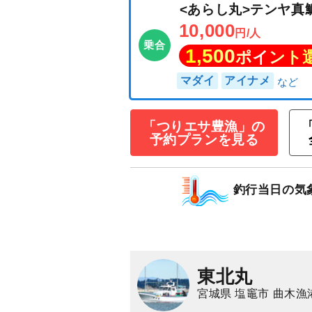
「つりエサ豊漁」の
予約プランを見る
<あらし丸>テン
10,000
円/人
乗合
釣行当日の気
1,500
ポイン
マダイ
アイナメ
東北丸
宮城県 塩竈市 曲木漁