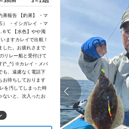
～35cm
3～13匹
果報告 【釣果】 ・マ
） ・イシガレイ ・マ
.６℃ 【水色】やや濁
っていますカレイで出航！
ました。お疲れさまで
イのリレー船と受付けて
^_^) ※カレイ・メバ
でも、遠慮なく電話下
もお待ちしております
イレを汚してしまった時
ゃないと、次入ったお