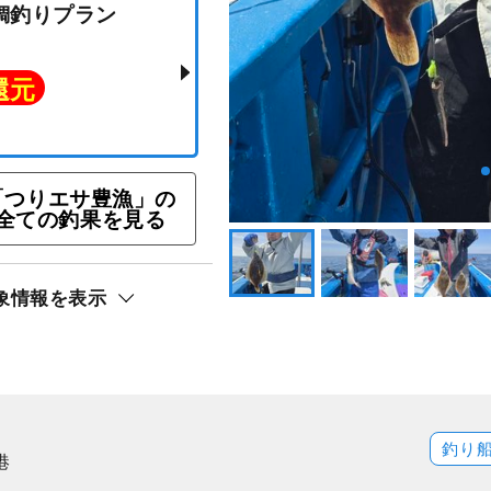
「つりエサ豊漁」の
全ての釣果を見る
ヤ真鯛釣りプラン
象情報を表示
ト還元
釣り
港