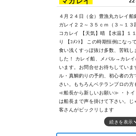
マガレイ
22
４月２４日（金）豊漁丸カレイ船釣
ガレイ２２～３５ｃｍ（３～１３匹
コカレイ 【天気】晴 【水温】１１
り 【ｺﾒﾝﾄ】 この時期恒例にな
食い浅くすっぽ抜け多数、苦戦し
した！ カレイ船、メバル→カレ
います。お問合せお待ちしています(
ル・真鯛釣りの予約、初心者の方
さい。もちろんベテランプロの方
≪船長から新しいお願い≫ ・ト
は船長まで声を掛けて下さい。じ
客さんがビックリします
続きを表示