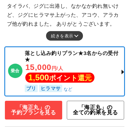
タイラバ、ジグに出港し、なかなか釣れ無いけ
ど、ジグにヒラマサ上がった、アコウ、アラカ
ブ他が釣れました。 ありがとうございます。
続きを表示
落とし込み釣りプラン★3名からの受付
★
15,000
円/人
乗合
1,500
ポイント還元
ブリ
ヒラマサ
「海正丸」の
「海正丸」の
予約プランを見る
全ての釣果を見る