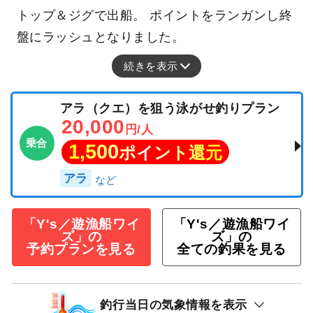
トップ＆ジグで出船。 ポイントをランガンし終
盤にラッシュとなりました。
続きを表示
アラ（クエ）を狙う泳がせ釣りプラン
20,000
円/人
乗合
1,500
ポイント還元
アラ
「Y's／遊漁船ワイ
「Y's／遊漁船ワイ
ズ」の
ズ」の
予約プランを見る
全ての釣果を見る
釣行当日の気象情報を表示