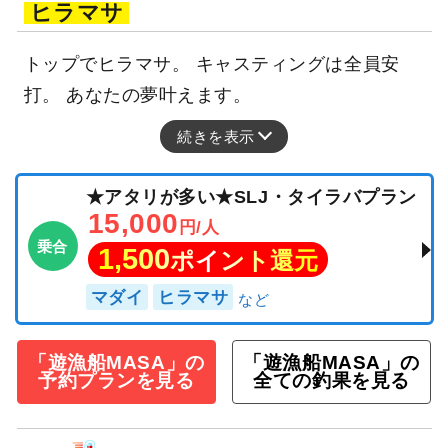
ヒラマサ
トップでヒラマサ。 キャスティングは全員安
打。 あなたの夢叶えます。
続きを表示
★アタリが多い★SLJ・タイラバプラン
15,000
円/人
乗合
1,500
ポイント還元
マダイ
ヒラマサ
「遊漁船MASA」の
「遊漁船MASA」の
予約プランを見る
全ての釣果を見る