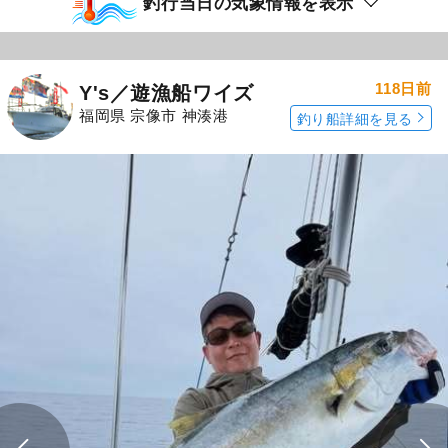
釣行当日の気象情報を表示
118日前
Y's／遊漁船ワイズ
福岡県 宗像市 神湊港
釣り船詳細を見る