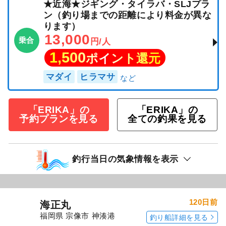
★近海★ジギング・タイラバ・SLJプラ
ン（釣り場までの距離により料金が異な
ります）
13,000
乗合
円/人
1,500
ポイント還元
マダイ
ヒラマサ
「ERIKA」の
「ERIKA」の
予約プランを見る
全ての釣果を見る
釣行当日の気象情報を表示
120日前
海正丸
福岡県 宗像市 神湊港
釣り船詳細を見る