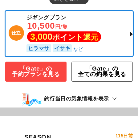
ジギングプラン
10,500
円/隻
仕立
3,000
ポイント還元
ヒラマサ
イサキ
「Gate」の
「Gate」の
予約プランを見る
全ての釣果を見る
釣行当日の気象情報を表示
115日前
SEASON