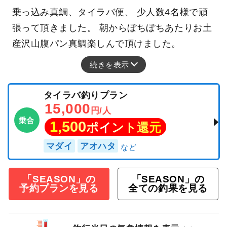
乗っ込み真鯛、タイラバ便、 少人数4名様で頑
張って頂きました。 朝からぼちぼちあたりお土
産沢山腹パン真鯛楽しんで頂けました。
続きを表示
タイラバ釣りプラン
15,000
円/人
乗合
1,500
ポイント還元
マダイ
アオハタ
「SEASON」の
「SEASON」の
予約プランを見る
全ての釣果を見る