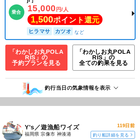
jr］
15,000
円/人
乗合
1,500
ポイント還元
ヒラマサ
カツオ
「わかしお丸POLA
「わかしお丸POLA
RIS」の
RIS」の
予約プランを見る
全ての釣果を見る
釣行当日の気象情報を表示
119日前
Y's／遊漁船ワイズ
福岡県 宗像市 神湊港
釣り船詳細を見る