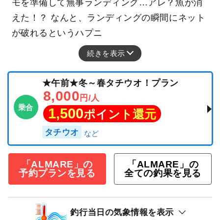
モを準備して無事ランディング…アレ？魚が消
えた！？ なんと、ランディングの瞬間にネット
が破れるというハプニ
続きを表示
★午前★冬～春タチウオ！プラン
8,000
円/人
乗合
1,500
ポイント還元
タチウオ
「ALMARE」の
「ALMARE」の
予約プランを見る
全ての釣果を見る
釣行当日の気象情報を表示