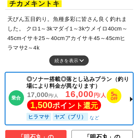
チカメキントキ
天びん五目釣り。魚種多彩に皆さん良く釣れま
した。 クロ1～3kマダイ1～3kウメイロ40cm～
45cmイサキ25～40cmアカイサキ45～45cmヒ
ラマサ2～4k
続きを表示
◎ソナー搭載◎落とし込みプラン（釣り
場により料金が異なります）
16,000
5
17,000
%
円/人
円/人
乗合
OFF
1,500
ポイント還元
ヒラマサ
ヤズ（ブリ）
「明石丸」の
「明石丸」の