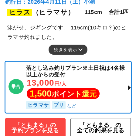
釣行日：2026年4月11日（土）小潮
ヒラス
（ヒラマサ）
115cm
合計1匹
泳がせ、ジギングです。 115cm(10キロ？)のヒ
ラマサ釣れました。
続きを表示
落とし込み釣りプラン※土日祝は4名様
以上からの受付
13,000
円/人
乗合
1,500
ポイント還元
ヒラマサ
ブリ
「ともまる」の
「ともまる」の
予約プランを見る
全ての釣果を見る