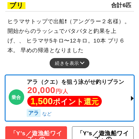
ブリ
合計6匹
ヒラマサトップで出船❗️（アングラー２名様）。
開始からのラッシュでバタバタと釣果を上
げ、、 ヒラマサ5キロ〜12キロ。10本 ブリ６
本。 早めの帰港となりました
続きを表示
アラ（クエ）を狙う泳がせ釣りプラン
20,000
円/人
乗合
1,500
ポイント還元
アラ
「Y's／遊漁船ワイ
「Y's／遊漁船ワイ
ズ」の
ズ」の