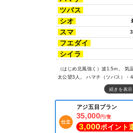
ツバス
シオ
スマ
フエダイ
シイラ
（はじめ北風強く）波1.5ｍ。 気
太公望3人。 ハマチ（ツバス）・4
続きを表示