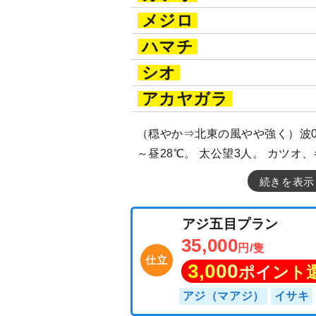
メジロ
ハマチ
シオ
アカヤガラ
（穏やか⇒北東の風やや強く）波0.
～昼28℃。 太公望3人。 カツオ
続きを表示