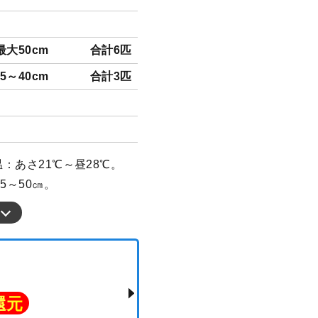
最大50cm
合計6匹
35～40cm
合計3匹
温：あさ21℃～昼28℃。
5～50㎝。