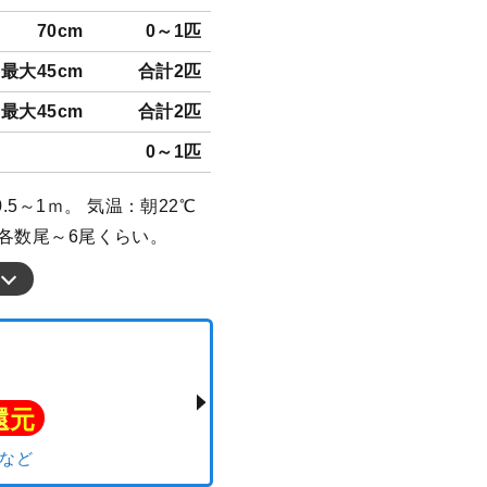
70cm
0～1匹
最大45cm
合計2匹
最大45cm
合計2匹
0～1匹
5～1ｍ。 気温：朝22℃
、各数尾～6尾くらい。