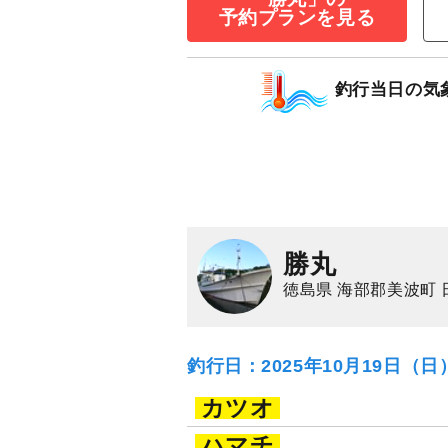
3,000
ポイン
予約プランを見る
アジ（マアジ）
イ
釣行当日の気
勝丸
徳島県 海部郡美波町 
釣行日：2025年10月19日（
カツオ
ハマチ