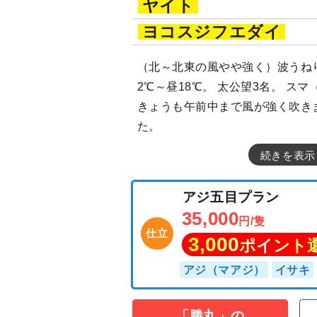
ヤイト
ヨコスジフエダイ
（北～北東の風やや強く）波うねり
2℃～昼18℃。 太公望3名。 ス
きょうも午前中まで風が強く吹き
た。
続きを表示
アジ五目プラン
35,000
円/隻
仕立
「勝丸」の