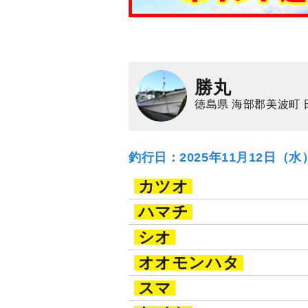
勝丸
徳島県 海部郡美波町 
釣行日：2025年11月12日（
カツオ
ハマチ
シオ
オオモンハタ
スマ