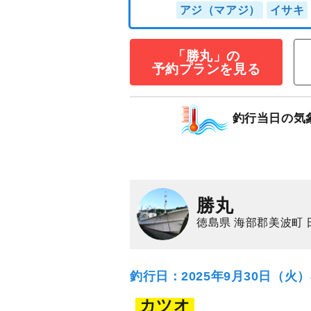
「勝丸」の
予約プランを見る
アジ五目プラン
35,000
円/隻
仕立
3,000
ポイン
釣行当日の気
アジ（マアジ）
イ
勝丸
徳島県 海部郡美波町 
釣行日：2025年9月30日（火
カツオ