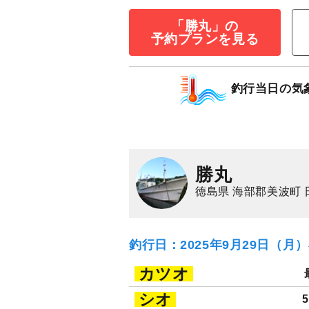
「勝丸」の
予約プランを見る
釣行当日の気
アジ五目プラン
35,000
円/隻
仕立
3,000
ポイン
アジ（マアジ）
イ
勝丸
徳島県 海部郡美波町 
釣行日：2025年9月29日（月
カツオ
シオ