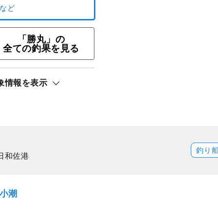
「勝丸」の
全ての釣果を見る
ト還元
象情報を表示
サキ
釣り
日和佐港
）小潮