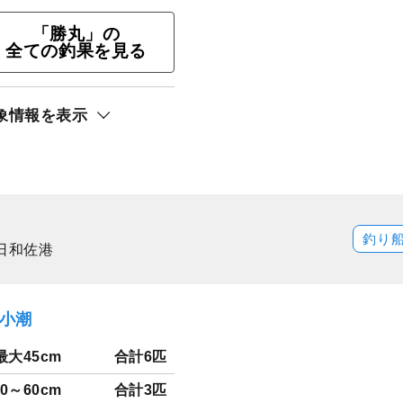
「勝丸」の
全ての釣果を見る
象情報を表示
ト還元
サキ
釣り
日和佐港
）小潮
最大45cm
合計6匹
50～60cm
合計3匹