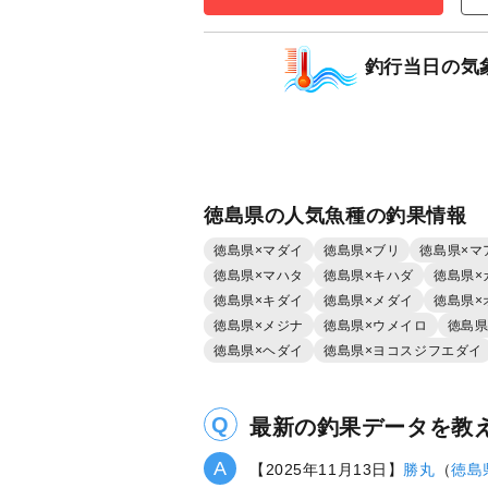
アジ（マアジ）
イ
釣行当日の気
徳島県の人気魚種の釣果情報
徳島県×マダイ
徳島県×ブリ
徳島県×マ
徳島県×マハタ
徳島県×キハダ
徳島県×
徳島県×キダイ
徳島県×メダイ
徳島県×
徳島県×メジナ
徳島県×ウメイロ
徳島県
徳島県×ヘダイ
徳島県×ヨコスジフエダイ
最新の釣果データを教
【2025年11月13日】
勝丸
（
徳島