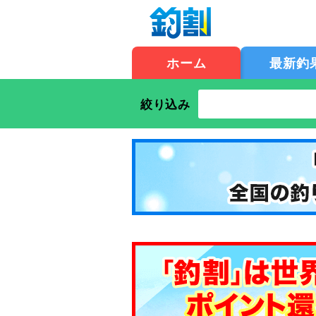
ホーム
最新釣
絞り込み