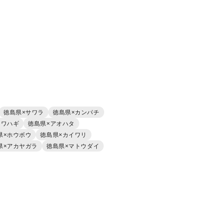
徳島県×サワラ
徳島県×カンパチ
カワハギ
徳島県×アオハタ
県×ホウボウ
徳島県×カイワリ
県×アカヤガラ
徳島県×マトウダイ