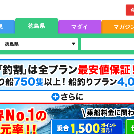
徳島県
果
マダイ
マガジ
徳島県