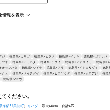
サキ
象情報を表示
アジ
徳島県×カサゴ
徳島県×ヒラメ
徳島県×イサキ
徳島県×ゴマサバ
カツオ
徳島県×アカハタ
徳島県×チダイ
徳島県×アオリイカ
徳島県×
オオモンハタ
徳島県×シイラ
徳島県×アラ
徳島県×イトヨリダイ
徳島
×クエ
徳島県×メイチダイ
徳島県×ヒラソウダ
徳島県×ムロアジ
徳島
徳島県×Array
えてください。
県
海部郡美波町
）
キハダ
・最大40cm・合計4匹。