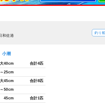
釣り
日和佐港
木）小潮
大40cm
合計4匹
0～25cm
大45cm
合計8匹
5～50cm
45cm
合計1匹