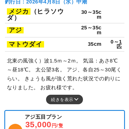
釣行日：2026年4月8日（水）中潮
メジカ
（ヒラソウ
30～35c
ダ）
m
25～35c
アジ
m
0～1
マトウダイ
35cm
匹
北東の風強く）波1.5ｍ～2ｍ。 気温：あさ8℃
～昼18℃。 太公望3名。 アジ、各自25～30尾く
らい。 きょうも風が強く荒れた状況での釣りに
なりました。 お疲れ様です。
続きを表示
アジ五目プラン
35,000
円/隻