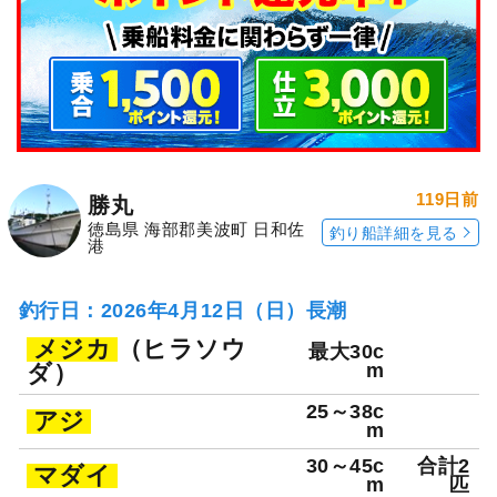
119日前
勝丸
徳島県 海部郡美波町 日和佐
釣り船詳細を見る
港
釣行日：2026年4月12日（日）長潮
メジカ
（ヒラソウ
最大30c
ダ）
m
25～38c
アジ
m
30～45c
合計2
マダイ
m
匹