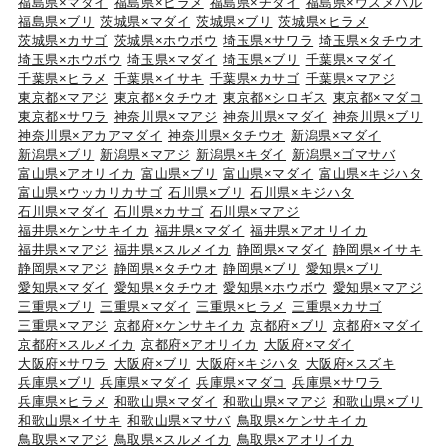
福島県×マダイ
福島県×ヒラメ
福島県×チダイ
福島県×ウスメバル
福島県×ブリ
茨城県×マダイ
茨城県×ブリ
茨城県×ヒラメ
茨城県×カサゴ
茨城県×ホウボウ
埼玉県×サワラ
埼玉県×タチウオ
埼玉県×ホウボウ
埼玉県×マダイ
埼玉県×ブリ
千葉県×マダイ
千葉県×ヒラメ
千葉県×イサキ
千葉県×カサゴ
千葉県×マアジ
東京都×マアジ
東京都×タチウオ
東京都×シロギス
東京都×マダコ
東京都×サワラ
神奈川県×マアジ
神奈川県×マダイ
神奈川県×ブリ
神奈川県×アカアマダイ
神奈川県×タチウオ
新潟県×マダイ
新潟県×ブリ
新潟県×マアジ
新潟県×キダイ
新潟県×ゴマサバ
富山県×アオリイカ
富山県×ブリ
富山県×マダイ
富山県×キジハタ
富山県×ウッカリカサゴ
石川県×ブリ
石川県×キジハタ
石川県×マダイ
石川県×カサゴ
石川県×マアジ
福井県×ケンサキイカ
福井県×マダイ
福井県×アオリイカ
福井県×マアジ
福井県×スルメイカ
静岡県×マダイ
静岡県×イサキ
静岡県×マアジ
静岡県×タチウオ
静岡県×ブリ
愛知県×ブリ
愛知県×マダイ
愛知県×タチウオ
愛知県×ホウボウ
愛知県×マアジ
三重県×ブリ
三重県×マダイ
三重県×ヒラメ
三重県×カサゴ
三重県×マアジ
京都府×ケンサキイカ
京都府×ブリ
京都府×マダイ
京都府×スルメイカ
京都府×アオリイカ
大阪府×マダイ
大阪府×サワラ
大阪府×ブリ
大阪府×キジハタ
大阪府×スズキ
兵庫県×ブリ
兵庫県×マダイ
兵庫県×マダコ
兵庫県×サワラ
兵庫県×ヒラメ
和歌山県×マダイ
和歌山県×マアジ
和歌山県×ブリ
和歌山県×イサキ
和歌山県×マサバ
鳥取県×ケンサキイカ
鳥取県×マアジ
鳥取県×スルメイカ
鳥取県×アオリイカ