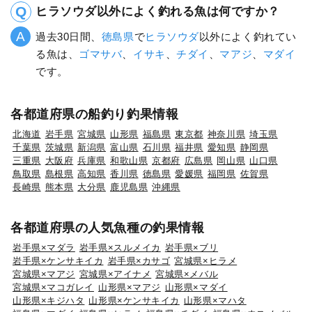
ヒラソウダ以外によく釣れる魚は何ですか？
過去30日間、
徳島県
で
ヒラソウダ
以外によく釣れてい
る魚は、
ゴマサバ
、
イサキ
、
チダイ
、
マアジ
、
マダイ
です。
各都道府県の船釣り釣果情報
北海道
岩手県
宮城県
山形県
福島県
東京都
神奈川県
埼玉県
千葉県
茨城県
新潟県
富山県
石川県
福井県
愛知県
静岡県
三重県
大阪府
兵庫県
和歌山県
京都府
広島県
岡山県
山口県
鳥取県
島根県
高知県
香川県
徳島県
愛媛県
福岡県
佐賀県
長崎県
熊本県
大分県
鹿児島県
沖縄県
各都道府県の人気魚種の釣果情報
岩手県×マダラ
岩手県×スルメイカ
岩手県×ブリ
岩手県×ケンサキイカ
岩手県×カサゴ
宮城県×ヒラメ
宮城県×マアジ
宮城県×アイナメ
宮城県×メバル
宮城県×マコガレイ
山形県×マアジ
山形県×マダイ
山形県×キジハタ
山形県×ケンサキイカ
山形県×マハタ