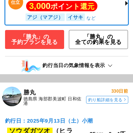
仕立
3,000
ポイント還元
アジ（マアジ）
イサキ
「勝丸」の
「勝丸」の
予約プランを見る
全ての釣果を見る
釣行当日の気象情報を表示
330日前
勝丸
徳島県 海部郡美波町 日和佐
釣り船詳細を見る
港
釣行日：2025年9月13日（土）小潮
ソウダガツオ
（ヒラ