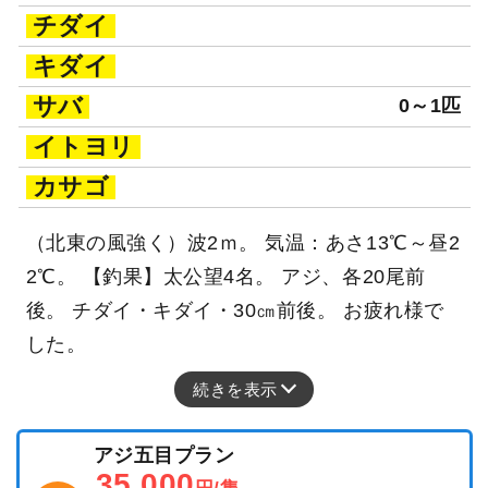
チダイ
キダイ
サバ
0～1匹
イトヨリ
カサゴ
（北東の風強く）波2ｍ。 気温：あさ13℃～昼2
2℃。 【釣果】太公望4名。 アジ、各20尾前
後。 チダイ・キダイ・30㎝前後。 お疲れ様で
した。
続きを表示
アジ五目プラン
35,000
円/隻