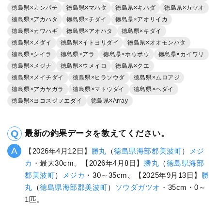
徳島県×カンパチ
徳島県×マハタ
徳島県×キハダ
徳島県×カツオ
徳島県×アカハタ
徳島県×チダイ
徳島県×アオリイカ
徳島県×カワハギ
徳島県×アオハタ
徳島県×キダイ
徳島県×メダイ
徳島県×イトヨリダイ
徳島県×オオモンハタ
徳島県×シイラ
徳島県×アラ
徳島県×ホウボウ
徳島県×カイワリ
徳島県×メジナ
徳島県×ウメイロ
徳島県×クエ
徳島県×メイチダイ
徳島県×ヒラソウダ
徳島県×ムロアジ
徳島県×アカヤガラ
徳島県×マトウダイ
徳島県×ヘダイ
徳島県×ヨコスジフエダイ
徳島県×Array
最新の釣果データを教えてください。
【2026年4月12日】
勝丸
（
徳島県
海部郡美波町
）
メジ
カ
・最大30cm、【2026年4月8日】
勝丸
（
徳島県
海部
郡美波町
）
メジカ
・30～35cm、【2025年9月13日】
勝
丸
（
徳島県
海部郡美波町
）
ソウダガツオ
・35cm・0～
1匹。