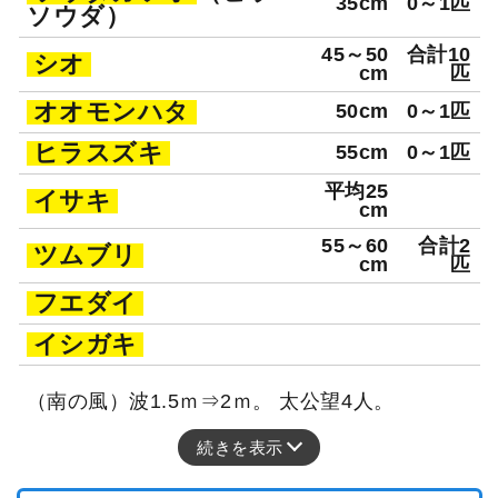
35cm
0～1匹
ソウダ）
45～50
合計10
シオ
cm
匹
オオモンハタ
50cm
0～1匹
ヒラスズキ
55cm
0～1匹
平均25
イサキ
cm
55～60
合計2
ツムブリ
cm
匹
フエダイ
イシガキ
（南の風）波1.5ｍ⇒2ｍ。 太公望4人。
続きを表示