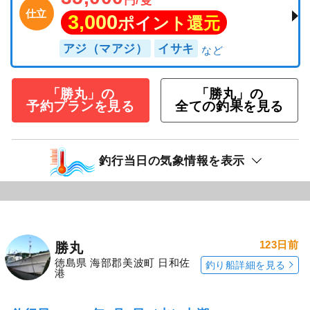
仕立
3,000
ポイント還元
アジ（マアジ）
イサキ
「勝丸」の
「勝丸」の
予約プランを見る
全ての釣果を見る
釣行当日の気象情報を表示
123日前
勝丸
徳島県 海部郡美波町 日和佐
釣り船詳細を見る
港