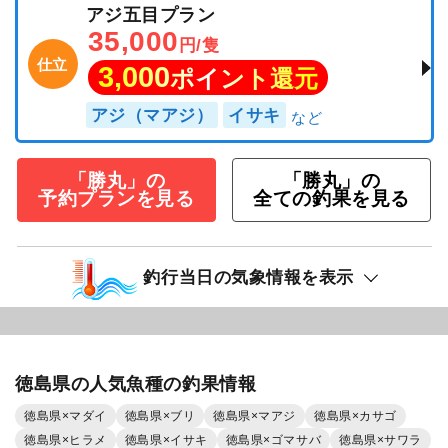
アジ五目プラン
35,000
円/隻
仕立
3,000
ポイント還元
アジ（マアジ）
イサキ
「勝丸」の
「勝丸」の
予約プランを見る
全ての釣果を見る
釣行当日の気象情報を表示
徳島県の人気魚種の釣果情報
徳島県×マダイ
徳島県×ブリ
徳島県×マアジ
徳島県×カサゴ
徳島県×ヒラメ
徳島県×イサキ
徳島県×ゴマサバ
徳島県×サワラ