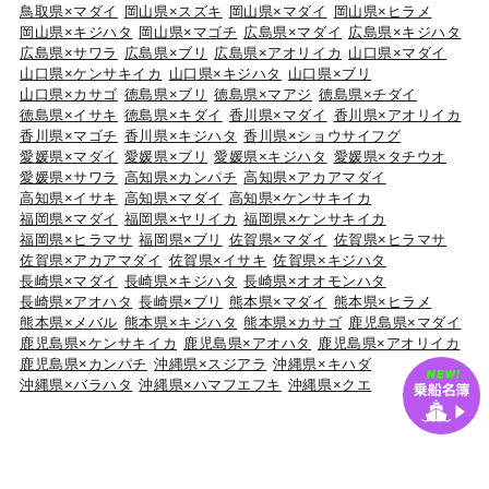
鳥取県×マダイ
岡山県×スズキ
岡山県×マダイ
岡山県×ヒラメ
岡山県×キジハタ
岡山県×マゴチ
広島県×マダイ
広島県×キジハタ
広島県×サワラ
広島県×ブリ
広島県×アオリイカ
山口県×マダイ
山口県×ケンサキイカ
山口県×キジハタ
山口県×ブリ
山口県×カサゴ
徳島県×ブリ
徳島県×マアジ
徳島県×チダイ
徳島県×イサキ
徳島県×キダイ
香川県×マダイ
香川県×アオリイカ
香川県×マゴチ
香川県×キジハタ
香川県×ショウサイフグ
愛媛県×マダイ
愛媛県×ブリ
愛媛県×キジハタ
愛媛県×タチウオ
愛媛県×サワラ
高知県×カンパチ
高知県×アカアマダイ
高知県×イサキ
高知県×マダイ
高知県×ケンサキイカ
福岡県×マダイ
福岡県×ヤリイカ
福岡県×ケンサキイカ
福岡県×ヒラマサ
福岡県×ブリ
佐賀県×マダイ
佐賀県×ヒラマサ
佐賀県×アカアマダイ
佐賀県×イサキ
佐賀県×キジハタ
長崎県×マダイ
長崎県×キジハタ
長崎県×オオモンハタ
長崎県×アオハタ
長崎県×ブリ
熊本県×マダイ
熊本県×ヒラメ
熊本県×メバル
熊本県×キジハタ
熊本県×カサゴ
鹿児島県×マダイ
鹿児島県×ケンサキイカ
鹿児島県×アオハタ
鹿児島県×アオリイカ
鹿児島県×カンパチ
沖縄県×スジアラ
沖縄県×キハダ
沖縄県×バラハタ
沖縄県×ハマフエフキ
沖縄県×クエ