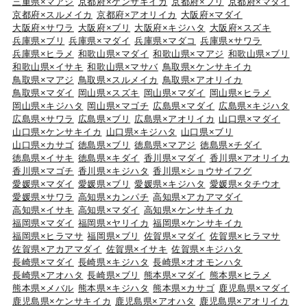
三重県×マアジ
京都府×ケンサキイカ
京都府×ブリ
京都府×マダイ
京都府×スルメイカ
京都府×アオリイカ
大阪府×マダイ
大阪府×サワラ
大阪府×ブリ
大阪府×キジハタ
大阪府×スズキ
兵庫県×ブリ
兵庫県×マダイ
兵庫県×マダコ
兵庫県×サワラ
兵庫県×ヒラメ
和歌山県×マダイ
和歌山県×マアジ
和歌山県×ブリ
和歌山県×イサキ
和歌山県×マサバ
鳥取県×ケンサキイカ
鳥取県×マアジ
鳥取県×スルメイカ
鳥取県×アオリイカ
鳥取県×マダイ
岡山県×スズキ
岡山県×マダイ
岡山県×ヒラメ
岡山県×キジハタ
岡山県×マゴチ
広島県×マダイ
広島県×キジハタ
広島県×サワラ
広島県×ブリ
広島県×アオリイカ
山口県×マダイ
山口県×ケンサキイカ
山口県×キジハタ
山口県×ブリ
山口県×カサゴ
徳島県×ブリ
徳島県×マアジ
徳島県×チダイ
徳島県×イサキ
徳島県×キダイ
香川県×マダイ
香川県×アオリイカ
香川県×マゴチ
香川県×キジハタ
香川県×ショウサイフグ
愛媛県×マダイ
愛媛県×ブリ
愛媛県×キジハタ
愛媛県×タチウオ
愛媛県×サワラ
高知県×カンパチ
高知県×アカアマダイ
高知県×イサキ
高知県×マダイ
高知県×ケンサキイカ
福岡県×マダイ
福岡県×ヤリイカ
福岡県×ケンサキイカ
福岡県×ヒラマサ
福岡県×ブリ
佐賀県×マダイ
佐賀県×ヒラマサ
佐賀県×アカアマダイ
佐賀県×イサキ
佐賀県×キジハタ
長崎県×マダイ
長崎県×キジハタ
長崎県×オオモンハタ
長崎県×アオハタ
長崎県×ブリ
熊本県×マダイ
熊本県×ヒラメ
熊本県×メバル
熊本県×キジハタ
熊本県×カサゴ
鹿児島県×マダイ
鹿児島県×ケンサキイカ
鹿児島県×アオハタ
鹿児島県×アオリイカ