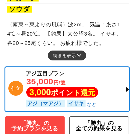
ソウダ
（南東～東よりの風弱）波2ｍ。 気温：あさ1
4℃～昼20℃。 【釣果】太公望3名。 イサキ、
各20～25尾くらい。 お疲れ様でした。
続きを表示
アジ五目プラン
35,000
円/隻
仕立
3,000
ポイント還元
アジ（マアジ）
イサキ
「勝丸」の
「勝丸」の
予約プランを見る
全ての釣果を見る