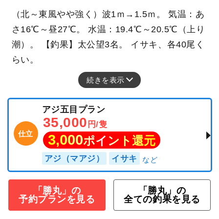
（北～東風やや強く）波1ｍ→1.5ｍ。 気温：あ
さ16℃～昼27℃。 水温：19.4℃～20.5℃（上り
潮）。 【釣果】太公望3名。 イサキ、各40尾く
らい。
続きを表示
アジ五目プラン
35,000
円/隻
仕立
3,000
ポイント還元
アジ（マアジ）
イサキ
「勝丸」の
「勝丸」の
予約プランを見る
全ての釣果を見る