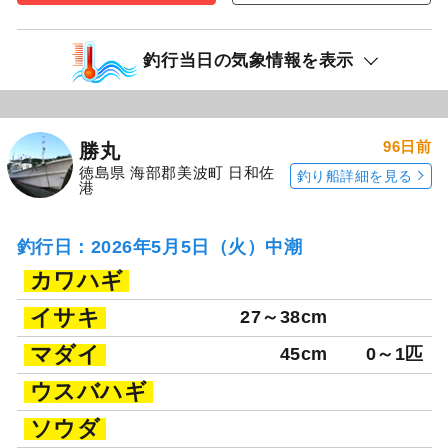
釣行当日の気象情報を表示
96日前
勝丸
徳島県 海部郡美波町 日和佐
釣り船詳細を見る
港
釣行日：2026年5月5日（火）中潮
カワハギ
イサキ
27～38cm
マダイ
45cm
0～1匹
ウスバハギ
ソウダ