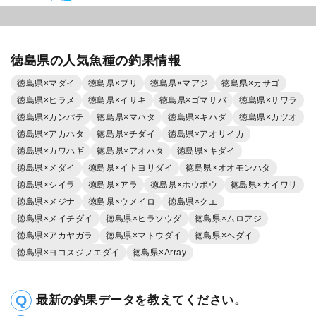
徳島県の人気魚種の釣果情報
徳島県×マダイ
徳島県×ブリ
徳島県×マアジ
徳島県×カサゴ
徳島県×ヒラメ
徳島県×イサキ
徳島県×ゴマサバ
徳島県×サワラ
徳島県×カンパチ
徳島県×マハタ
徳島県×キハダ
徳島県×カツオ
徳島県×アカハタ
徳島県×チダイ
徳島県×アオリイカ
徳島県×カワハギ
徳島県×アオハタ
徳島県×キダイ
徳島県×メダイ
徳島県×イトヨリダイ
徳島県×オオモンハタ
徳島県×シイラ
徳島県×アラ
徳島県×ホウボウ
徳島県×カイワリ
徳島県×メジナ
徳島県×ウメイロ
徳島県×クエ
徳島県×メイチダイ
徳島県×ヒラソウダ
徳島県×ムロアジ
徳島県×アカヤガラ
徳島県×マトウダイ
徳島県×ヘダイ
徳島県×ヨコスジフエダイ
徳島県×Array
最新の釣果データを教えてください。