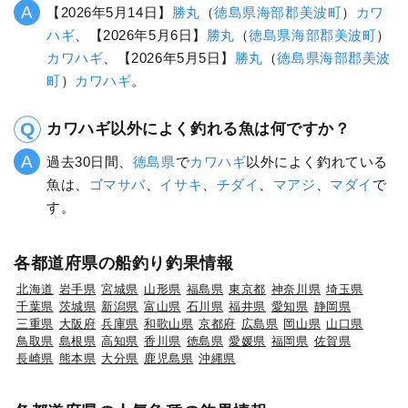
【2026年5月14日】
勝丸
（
徳島県
海部郡美波町
）
カワ
ハギ
、【2026年5月6日】
勝丸
（
徳島県
海部郡美波町
）
カワハギ
、【2026年5月5日】
勝丸
（
徳島県
海部郡美波
町
）
カワハギ
。
カワハギ以外によく釣れる魚は何ですか？
過去30日間、
徳島県
で
カワハギ
以外によく釣れている
魚は、
ゴマサバ
、
イサキ
、
チダイ
、
マアジ
、
マダイ
で
す。
各都道府県の船釣り釣果情報
北海道
岩手県
宮城県
山形県
福島県
東京都
神奈川県
埼玉県
千葉県
茨城県
新潟県
富山県
石川県
福井県
愛知県
静岡県
三重県
大阪府
兵庫県
和歌山県
京都府
広島県
岡山県
山口県
鳥取県
島根県
高知県
香川県
徳島県
愛媛県
福岡県
佐賀県
長崎県
熊本県
大分県
鹿児島県
沖縄県