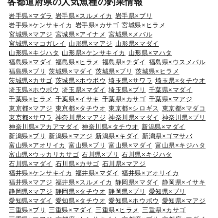
各都道府県の人気魚種の釣果情報
岩手県×マダラ
岩手県×スルメイカ
岩手県×ブリ
岩手県×ケンサキイカ
岩手県×カサゴ
宮城県×ヒラメ
宮城県×マアジ
宮城県×アイナメ
宮城県×メバル
宮城県×マコガレイ
山形県×マアジ
山形県×マダイ
山形県×キジハタ
山形県×ケンサキイカ
山形県×マハタ
福島県×マダイ
福島県×ヒラメ
福島県×チダイ
福島県×ウスメバル
福島県×ブリ
茨城県×マダイ
茨城県×ブリ
茨城県×ヒラメ
茨城県×カサゴ
茨城県×ホウボウ
埼玉県×サワラ
埼玉県×タチウオ
埼玉県×ホウボウ
埼玉県×マダイ
埼玉県×ブリ
千葉県×マダイ
千葉県×ヒラメ
千葉県×イサキ
千葉県×カサゴ
千葉県×マアジ
東京都×マアジ
東京都×タチウオ
東京都×シロギス
東京都×マダコ
東京都×サワラ
神奈川県×マアジ
神奈川県×マダイ
神奈川県×ブリ
神奈川県×アカアマダイ
神奈川県×タチウオ
新潟県×マダイ
新潟県×ブリ
新潟県×マアジ
新潟県×キダイ
新潟県×ゴマサバ
富山県×アオリイカ
富山県×ブリ
富山県×マダイ
富山県×キジハタ
富山県×ウッカリカサゴ
石川県×ブリ
石川県×キジハタ
石川県×マダイ
石川県×カサゴ
石川県×マアジ
福井県×ケンサキイカ
福井県×マダイ
福井県×アオリイカ
福井県×マアジ
福井県×スルメイカ
静岡県×マダイ
静岡県×イサキ
静岡県×マアジ
静岡県×タチウオ
静岡県×ブリ
愛知県×ブリ
愛知県×マダイ
愛知県×タチウオ
愛知県×ホウボウ
愛知県×マアジ
三重県×ブリ
三重県×マダイ
三重県×ヒラメ
三重県×カサゴ