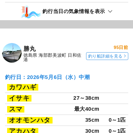
釣行当日の気象情報を表示
95日前
勝丸
徳島県 海部郡美波町 日和佐
釣り船詳細を見る
港
釣行日：2026年5月6日（水）中潮
カワハギ
イサキ
27～38cm
スマ
最大40cm
オオモンハタ
35cm
0～1匹
アカハタ
30cm
0～1匹