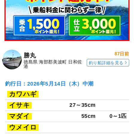
87日前
勝丸
徳島県 海部郡美波町 日和佐
釣り船詳細を見る
港
釣行日：2026年5月14日（木）中潮
カワハギ
イサキ
27～35cm
マダイ
55cm
0～1匹
ウメイロ