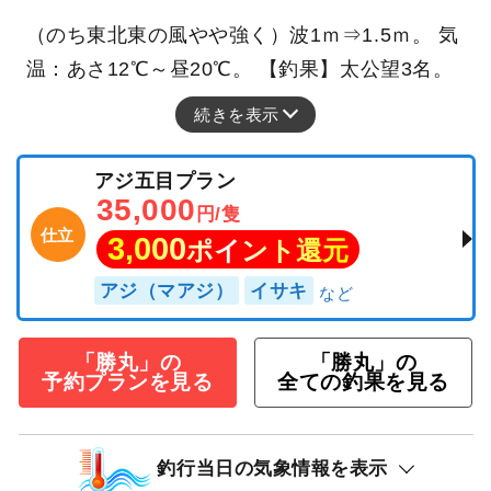
（のち東北東の風やや強く）波1ｍ⇒1.5ｍ。 気
温：あさ12℃～昼20℃。 【釣果】太公望3名。
続きを表示
アジ五目プラン
35,000
円/隻
仕立
3,000
ポイント還元
アジ（マアジ）
イサキ
「勝丸」の
「勝丸」の
予約プランを見る
全ての釣果を見る
釣行当日の気象情報を表示