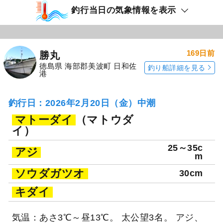
釣行当日の気象情報を表示
169日前
勝丸
徳島県 海部郡美波町 日和佐
釣り船詳細を見る
港
釣行日：2026年2月20日（金）中潮
マトーダイ
（マトウダ
イ）
25～35c
アジ
m
ソウダガツオ
30cm
キダイ
気温：あさ3℃～昼13℃。 太公望3名。 アジ、