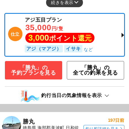
続きを表示
アジ五目プラン
35,000
円/隻
仕立
3,000
ポイント還元
アジ（マアジ）
イサキ
「勝丸」の
「勝丸」の
予約プランを見る
全ての釣果を見る
釣行当日の気象情報を表示
197日前
勝丸
徳島県 海部郡美波町 日和佐
釣り船詳細を見る