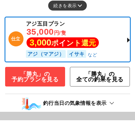
続きを表示
アジ五目プラン
35,000
円/隻
仕立
3,000
ポイント還元
アジ（マアジ）
イサキ
「勝丸」の
「勝丸」の
予約プランを見る
全ての釣果を見る
釣行当日の気象情報を表示