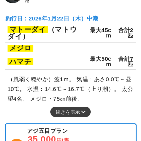
港
釣行日：2026年1月22日（木）中潮
マトーダイ
（マトウ
最大45c
合計2
ダイ）
m
匹
メジロ
最大50c
合計7
ハマチ
m
匹
（風弱く穏やか）波1ｍ。 気温：あさ0.0℃～昼
10℃。 水温：14.6℃～16.7℃（上り潮）。 太公
望4名。 メジロ・75㎝前後。
続きを表示
アジ五目プラン
35,000
円/隻