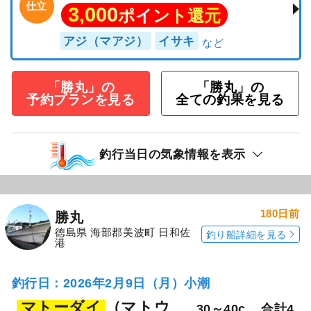
仕立
3,000
ポイント還元
アジ（マアジ）
イサキ
「勝丸」の
「勝丸」の
予約プランを見る
全ての釣果を見る
釣行当日の気象情報を表示
180日前
勝丸
徳島県 海部郡美波町 日和佐
釣り船詳細を見る
港
釣行日：2026年2月9日（月）小潮
マトーダイ
（マトウ
30～40c
合計4