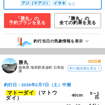
アジ（マアジ）
イサキ
「勝丸」の
「勝丸」の
予約プランを見る
全ての釣果を見る
釣行当日の気象情報を表示
182日前
勝丸
徳島県 海部郡美波町 日和佐
釣り船詳細を見る
港
釣行日：2026年2月7日（土）中潮
マトーダイ
（マトウ
0～1
40cm
ダイ）
匹