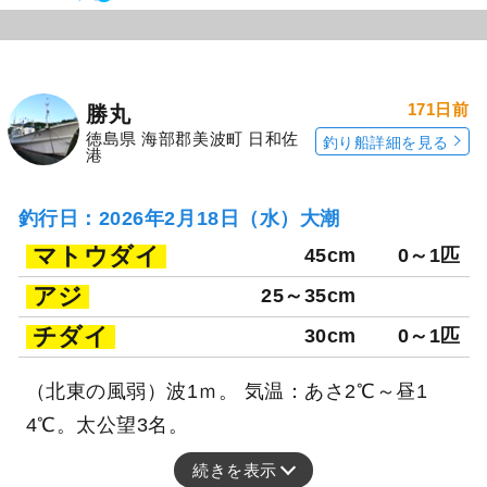
171日前
勝丸
徳島県 海部郡美波町 日和佐
釣り船詳細を見る
港
釣行日：2026年2月18日（水）大潮
マトウダイ
45cm
0～1匹
アジ
25～35cm
チダイ
30cm
0～1匹
（北東の風弱）波1ｍ。 気温：あさ2℃～昼1
4℃。太公望3名。
続きを表示