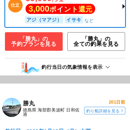
仕立
3,000
ポイント還元
アジ（マアジ）
イサキ
「勝丸」の
「勝丸」の
予約プランを見る
全ての釣果を見る
釣行当日の気象情報を表示
201日前
勝丸
徳島県 海部郡美波町 日和佐
釣り船詳細を見る
港