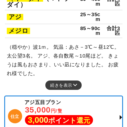
ダイ）
m
匹
25～35c
アジ
m
85～90c
合計3
メジロ
m
匹
（穏やか）波1ｍ。 気温：あさ－3℃～昼12℃。
太公望3名。 アジ、各自数尾～10尾ほど。 きょ
うは風もおさまり、いい凪になりました。 お疲
れ様でした。
続きを表示
アジ五目プラン
35,000
円/隻
仕立
3,000
ポイント還元