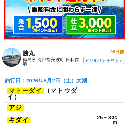
98日前
勝丸
徳島県 海部郡美波町 日和佐
釣り船詳細を見る
港
釣行日：2026年5月2日（土）大潮
マトーダイ
（マトウダ
イ）
アジ
25～30c
キダイ
m