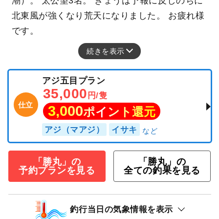
潮）。 太公望3名。 きょうは予報に反しのちに
北東風が強くなり荒天になりました。 お疲れ様
です。
続きを表示
アジ五目プラン
35,000
円/隻
仕立
3,000
ポイント還元
アジ（マアジ）
イサキ
「勝丸」の
「勝丸」の
予約プランを見る
全ての釣果を見る
釣行当日の気象情報を表示