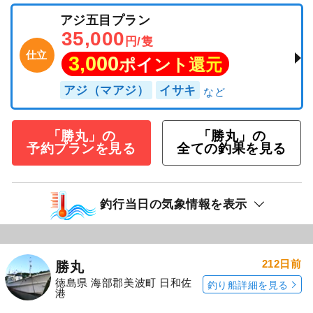
アジ五目プラン
35,000
円/隻
仕立
3,000
ポイント還元
アジ（マアジ）
イサキ
「勝丸」の
「勝丸」の
予約プランを見る
全ての釣果を見る
釣行当日の気象情報を表示
212日前
勝丸
徳島県 海部郡美波町 日和佐
釣り船詳細を見る
港