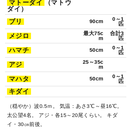
マトーダイ
（マトウ
ダイ）
0～1
ブリ
90cm
匹
最大75c
合計3
メジロ
m
匹
0～1
ハマチ
50cm
匹
25～35c
アジ
m
0～1
マハタ
50cm
匹
キダイ
（穏やか）波0.5ｍ。 気温：あさ3℃～昼16℃。
太公望4名。 アジ・各15～20尾くらい。 キダ
イ・30㎝前後。