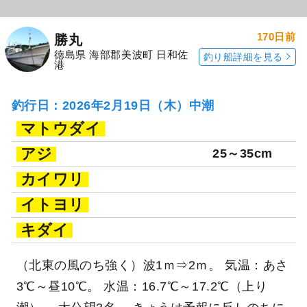
170日前
勝丸
徳島県 海部郡美波町 日和佐
釣り船詳細を見る
港
釣行日：2026年2月19日（木）中潮
マトウダイ
アジ
25～35cm
カイワリ
イトヨリ
キダイ
（北東の風のち強く）波1ｍ⇒2ｍ。 気温：あさ
3℃～昼10℃。 水温：16.7℃～17.2℃（上り