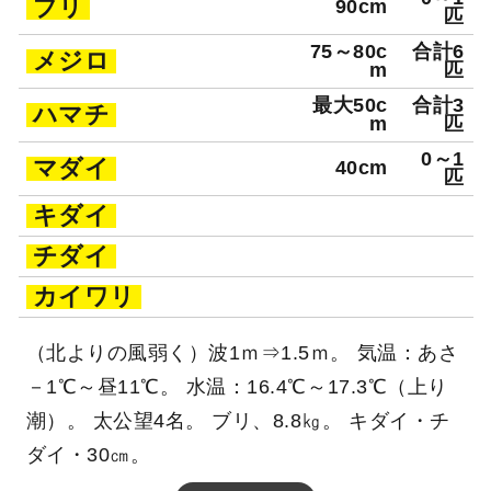
ブリ
90cm
匹
75～80c
合計6
メジロ
m
匹
最大50c
合計3
ハマチ
m
匹
0～1
マダイ
40cm
匹
キダイ
チダイ
カイワリ
（北よりの風弱く）波1ｍ⇒1.5ｍ。 気温：あさ
－1℃～昼11℃。 水温：16.4℃～17.3℃（上り
潮）。 太公望4名。 ブリ、8.8㎏。 キダイ・チ
ダイ・30㎝。