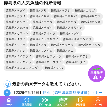
徳島県の人気魚種の釣果情報
徳島県×マダイ
徳島県×ブリ
徳島県×マアジ
徳島県×カサゴ
徳島県×ヒラメ
徳島県×イサキ
徳島県×ゴマサバ
徳島県×サワラ
徳島県×カンパチ
徳島県×マハタ
徳島県×キハダ
徳島県×カツオ
徳島県×アカハタ
徳島県×チダイ
徳島県×アオリイカ
徳島県×カワハギ
徳島県×アオハタ
徳島県×キダイ
徳島県×メダイ
徳島県×イトヨリダイ
徳島県×オオモンハタ
徳島県×シイラ
徳島県×アラ
徳島県×ホウボウ
徳島県×カイワリ
徳島県×メジナ
徳島県×ウメイロ
徳島県×クエ
徳島県×メイチダイ
徳島県×ヒラソウダ
徳島県×ムロアジ
徳島県×アカヤガラ
徳島県×マトウダイ
徳島県×ヘダイ
徳島県×ヨコスジフエダイ
徳島県×Array
最新の釣果データを教えてください。
【2026年5月2日】
勝丸
（
徳島県
海部郡美波町
）
マトー
ダイ
、【2026年4月8日】
勝丸
（
徳島県
海部郡美波町
）
マトウダイ
・35cm・0～1匹、【2026年2月20日】
勝丸