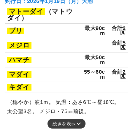
釣行日：2026年1月19日（月）大潮
マトーダイ
（マトウ
ダイ）
最大90c
合計2
ブリ
m
匹
合計5
メジロ
匹
最大50c
ハマチ
m
55～60c
合計2
マダイ
m
匹
キダイ
（穏やか）波1ｍ。 気温：あさ6℃～昼18℃。
太公望3名。 メジロ・75㎝前後。
続きを表示