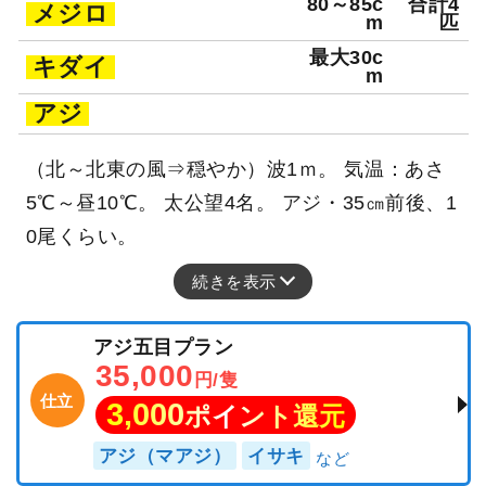
80～85c
合計4
メジロ
m
匹
最大30c
キダイ
m
アジ
（北～北東の風⇒穏やか）波1ｍ。 気温：あさ
5℃～昼10℃。 太公望4名。 アジ・35㎝前後、1
0尾くらい。
続きを表示
アジ五目プラン
35,000
円/隻
仕立
3,000
ポイント還元
アジ（マアジ）
イサキ