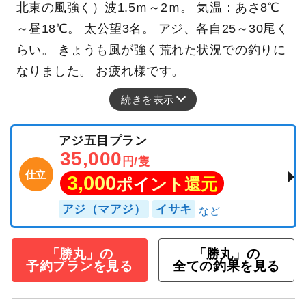
北東の風強く）波1.5ｍ～2ｍ。 気温：あさ8℃
～昼18℃。 太公望3名。 アジ、各自25～30尾く
らい。 きょうも風が強く荒れた状況での釣りに
なりました。 お疲れ様です。
続きを表示
アジ五目プラン
35,000
円/隻
仕立
3,000
ポイント還元
アジ（マアジ）
イサキ
「勝丸」の
「勝丸」の
予約プランを見る
全ての釣果を見る