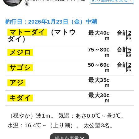
港
釣行日：2026年1月23日（金）中潮
マトーダイ
（マトウ
最大40c
合計2
ダイ）
m
匹
75～80c
合計5
メジロ
m
匹
50～60c
合計2
サゴシ
m
匹
最大35c
アジ
m
最大30c
キダイ
m
（穏やか）波1ｍ。 気温：あさ0.0℃～昼9℃。
水温：16.4℃～（上り潮）。 太公望3名。
続きを表示