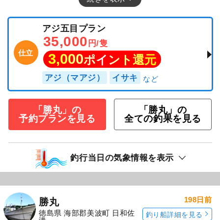
アジ五目プラン
35,000
円/隻
仕立
3,000
ポイント還元
アジ（マアジ）
イサキ
「勝丸」の
「勝丸」の
予約プランを見る
全ての釣果を見る
釣行当日の気象情報を表示
198日前
勝丸
徳島県 海部郡美波町 日和佐
釣り船詳細を見る