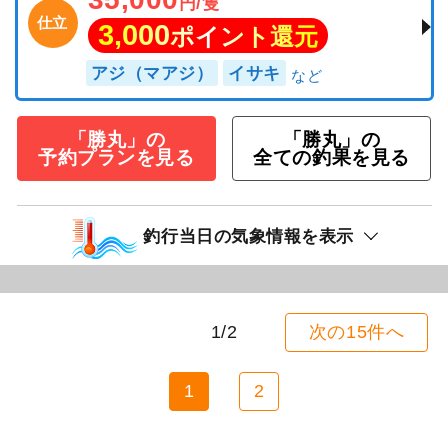
円/隻
仕立
3,000
ポイント還元
アジ（マアジ）
イサキ
「勝丸」の
「勝丸」の
予約プランを見る
全ての釣果を見る
釣行当日の気象情報を表示
1/2
次の15件へ
1
2