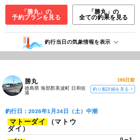
「勝丸」の
「勝丸」の
予約プランを見る
全ての釣果を見る
釣行当日の気象情報を表示
196日前
勝丸
徳島県 海部郡美波町 日和佐
釣り船詳細を見る
港
釣行日：2026年1月24日（土）中潮
マトーダイ
（マトウ
ダイ）
0～1