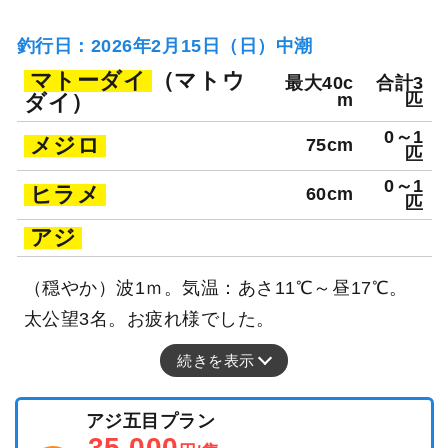
釣行日：2026年2月15日（日）中潮
マトーダイ
（マトウ
最大40c
合計3
ダイ）
m
匹
0～1
メジロ
75cm
匹
0～1
ヒラメ
60cm
匹
アジ
（穏やか）波1ｍ。気温：あさ11℃～昼17℃。
太公望3名。お疲れ様でした。
続きを表示
アジ五目プラン
35,000