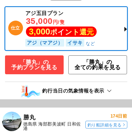
アジ五目プラン
35,000
円/隻
仕立
3,000
ポイント還元
アジ（マアジ）
イサキ
「勝丸」の
「勝丸」の
予約プランを見る
全ての釣果を見る
釣行当日の気象情報を表示
174日前
勝丸
徳島県 海部郡美波町 日和佐
釣り船詳細を見る
港