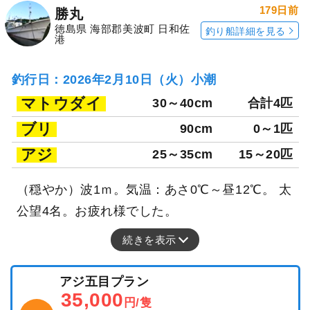
179日前
勝丸
徳島県 海部郡美波町 日和佐
釣り船詳細を見る
港
釣行日：2026年2月10日（火）小潮
マトウダイ
30～40cm
合計4匹
ブリ
90cm
0～1匹
アジ
25～35cm
15～20匹
（穏やか）波1ｍ。気温：あさ0℃～昼12℃。 太
公望4名。お疲れ様でした。
続きを表示
アジ五目プラン
35,000
円/隻