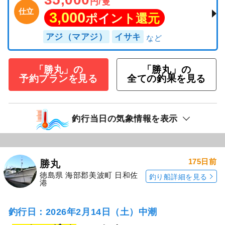
円/隻
仕立
3,000
ポイント還元
アジ（マアジ）
イサキ
「勝丸」の
「勝丸」の
予約プランを見る
全ての釣果を見る
釣行当日の気象情報を表示
175日前
勝丸
徳島県 海部郡美波町 日和佐
釣り船詳細を見る
港
釣行日：2026年2月14日（土）中潮