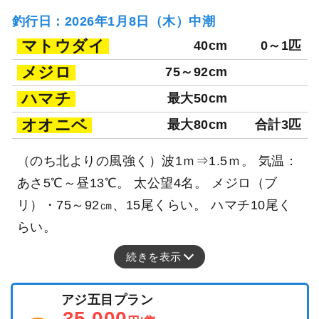
釣行日：2026年1月8日（木）中潮
マトウダイ
40cm
0～1匹
メジロ
75～92cm
ハマチ
最大50cm
オオニベ
最大80cm
合計3匹
（のち北よりの風強く）波1ｍ⇒1.5ｍ。 気温：
あさ5℃～昼13℃。 太公望4名。 メジロ（ブ
リ）・75～92㎝、15尾くらい。 ハマチ10尾く
らい。
続きを表示
アジ五目プラン
35,000