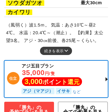
ソウダガツオ
最大30cm
カイワリ
（風弱く）波1.5ｍ。 気温：あさ10℃～昼2
4℃。 水温：20.4℃～（潮止）。 【釣果】太公
望3名。 アジ・30㎝前後、各25尾～くらい。
続きを表示
アジ五目プラン
35,000
円/隻
仕立
3,000
ポイント還元
アジ（マアジ）
イサキ
「勝丸」の
「勝丸」の
予約プランを見る
全ての釣果を見る