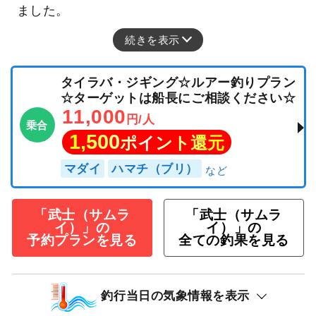
ました。
続きを表示
タイラバ・ジギング☆ルアー釣りプラン
☆ターゲットは船長にご相談ください☆
11,000
円/人
乗合
1,500
ポイント還元
マダイ
ハマチ（ブリ）
「武士（サムラ
「武士（サムラ
イ）」の
イ）」の
予約プランを見る
全ての釣果を見る
釣行当日の気象情報を表示