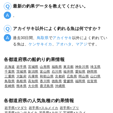
最新の釣果データを教えてください。
。
アカイサキ以外によく釣れる魚は何ですか？
過去30日間、
鳥取県
で
アカイサキ
以外によく釣れてい
る魚は、
ケンサキイカ
、
アオハタ
、
マアジ
です。
各都道府県の船釣り釣果情報
北海道
岩手県
宮城県
山形県
福島県
東京都
神奈川県
埼玉県
千葉県
茨城県
新潟県
富山県
石川県
福井県
愛知県
静岡県
三重県
大阪府
兵庫県
和歌山県
京都府
広島県
岡山県
山口県
鳥取県
島根県
高知県
香川県
徳島県
愛媛県
福岡県
佐賀県
長崎県
熊本県
大分県
鹿児島県
沖縄県
各都道府県の人気魚種の釣果情報
岩手県×マダラ
岩手県×スルメイカ
岩手県×ブリ
岩手県×ケンサキイカ
岩手県×カサゴ
宮城県×ヒラメ