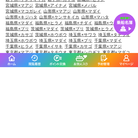
宮城県×マアジ
宮城県×アイナメ
宮城県×メバル
宮城県×マコガレイ
山形県×マアジ
山形県×マダイ
山形県×キジハタ
山形県×ケンサキイカ
山形県×マハタ
福島県×マダイ
福島県×ヒラメ
福島県×チダイ
福島県×ウスメバル
福島県×ブリ
茨城県×マダイ
茨城県×ブリ
茨城県×ヒラメ
茨城県×カサゴ
茨城県×ホウボウ
埼玉県×サワラ
埼玉県×タチウオ
埼玉県×ホウボウ
埼玉県×マダイ
埼玉県×ブリ
千葉県×マダイ
千葉県×ヒラメ
千葉県×イサキ
千葉県×カサゴ
千葉県×マアジ
東京都×マアジ
東京都×タチウオ
東京都×シロギス
東京都×マダコ
東京都×サワラ
神奈川県×マアジ
神奈川県×マダイ
神奈川県×ブリ
神奈川県×アカアマダイ
神奈川県×タチウオ
新潟県×マダイ
新潟県×ブリ
新潟県×マアジ
新潟県×キダイ
新潟県×ゴマサバ
富山県×アオリイカ
富山県×ブリ
富山県×マダイ
富山県×キジハタ
富山県×ウッカリカサゴ
石川県×ブリ
石川県×キジハタ
石川県×マダイ
石川県×カサゴ
石川県×マアジ
福井県×ケンサキイカ
福井県×マダイ
福井県×アオリイカ
福井県×マアジ
福井県×スルメイカ
静岡県×マダイ
静岡県×イサキ
静岡県×マアジ
静岡県×タチウオ
静岡県×ブリ
愛知県×ブリ
愛知県×マダイ
愛知県×タチウオ
愛知県×ホウボウ
愛知県×マアジ
三重県×ブリ
三重県×マダイ
三重県×ヒラメ
三重県×カサゴ
三重県×マアジ
京都府×ケンサキイカ
京都府×ブリ
京都府×マダイ
京都府×スルメイカ
京都府×アオリイカ
大阪府×マダイ
大阪府×サワラ
大阪府×ブリ
大阪府×キジハタ
大阪府×スズキ