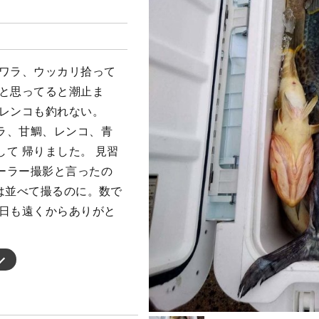
サワラ、ウッカリ拾って
うと思ってると潮止ま
はレンコも釣れない。
ラ、甘鯛、レンコ、青
て 帰りました。 見習
ーラー撮影と言ったの
は並べて撮るのに。数で
今日も遠くからありがと