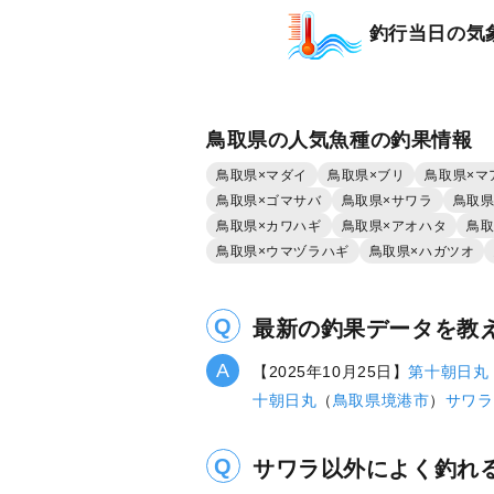
釣行当日の気
鳥取県の人気魚種の釣果情報
鳥取県×マダイ
鳥取県×ブリ
鳥取県×マ
鳥取県×ゴマサバ
鳥取県×サワラ
鳥取県
鳥取県×カワハギ
鳥取県×アオハタ
鳥取
鳥取県×ウマヅラハギ
鳥取県×ハガツオ
最新の釣果データを教
【2025年10月25日】
第十朝日丸
十朝日丸
（
鳥取県
境港市
）
サワラ
サワラ以外によく釣れ