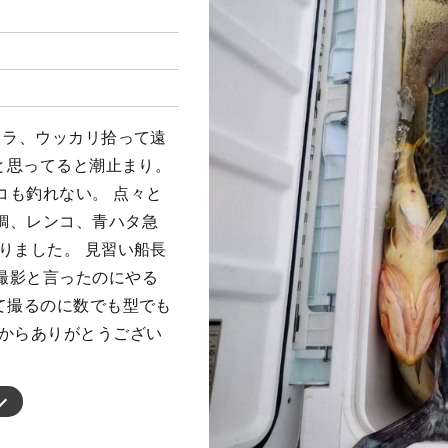
ワラ、ウッカリ拾って遠
うと思ってると潮止まり。
コも釣れない。 点々と
鯛、レンコ、青ハタ急
りました。 見習い船長
撮影と言ったのにやる
て撮るのに数でも型でも
くからありがとうござい