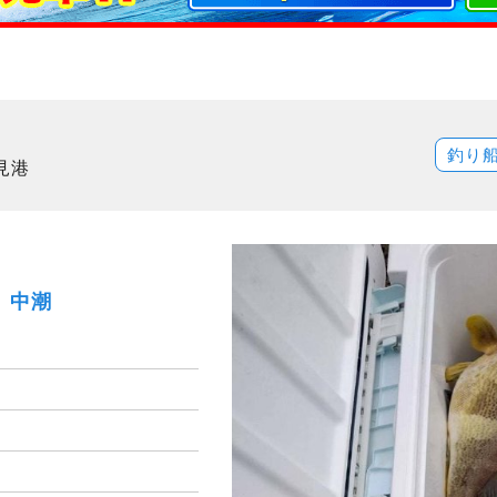
釣り
見港
土）中潮