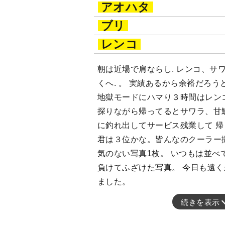
アオハタ
ブリ
レンコ
朝は近場で肩ならし. レンコ、サ
くへ. 。 実績あるから余裕だろ
地獄モードにハマり３時間はレン
探りながら帰ってるとサワラ、甘
に釣れ出してサービス残業して 帰
君は３位かな。皆んなのクーラー
気のない写真1枚。 いつもは並べ
負けてふざけた写真。 今日も遠
ました。
続きを表示