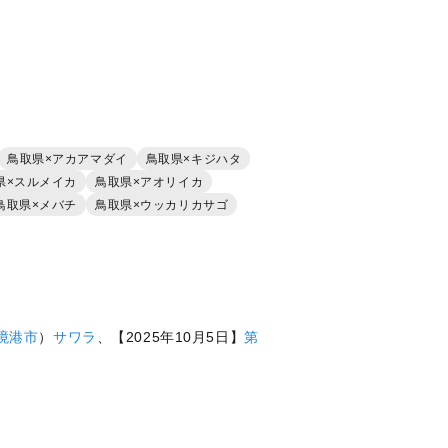
鳥取県×アカアマダイ
鳥取県×キジハタ
県×スルメイカ
鳥取県×アオリイカ
鳥取県×メバチ
鳥取県×ウッカリカサゴ
境港市
）
サワラ
、【2025年10月5日】
第