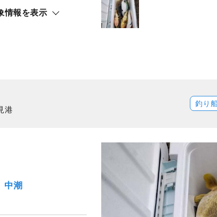
象情報を表示
釣り
見港
土）中潮