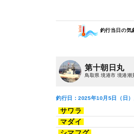
釣行当日の気
第十朝日丸
鳥取県 境港市 境港潮
釣行日：2025年10月5日（日
サワラ
マダイ
シマフグ