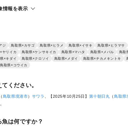
象情報を表示
アジ
鳥取県×カサゴ
鳥取県×ヒラメ
鳥取県×イサキ
鳥取県×ヒラマサ
×ヤリイカ
鳥取県×ケンサキイカ
鳥取県×マハタ
鳥取県×メバル
鳥取
県×キダイ
鳥取県×クロソイ
鳥取県×メダイ
鳥取県×チカメキントキ
鳥取県×コウイカ
えてください。
（
鳥取県
境港市
）
サワラ
、【2025年10月25日】
第十朝日丸
（
鳥取県
。
る魚は何ですか？