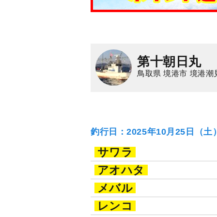
第十朝日丸
鳥取県 境港市 境港潮
釣行日：2025年10月25日（
サワラ
アオハタ
メバル
レンコ