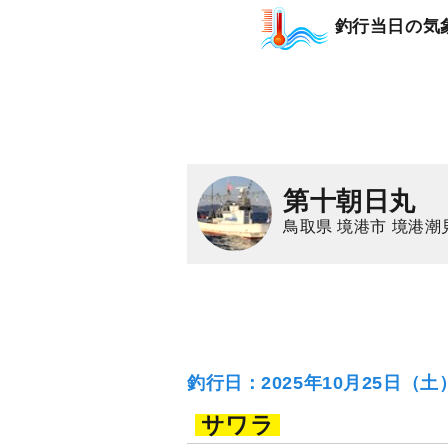
釣行当日の気
第十朝日丸
鳥取県 境港市 境港潮
釣行日：2025年10月25日（
サワラ