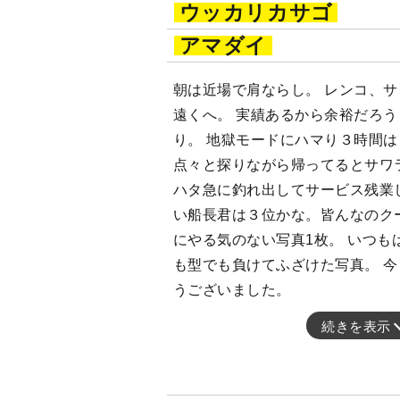
ウッカリカサゴ
アマダイ
朝は近場で肩ならし。 レンコ、
遠くへ。 実績あるから余裕だろ
り。 地獄モードにハマり３時間
点々と探りながら帰ってるとサワ
ハタ急に釣れ出してサービス残業し
い船長君は３位かな。皆んなのク
にやる気のない写真1枚。 いつも
も型でも負けてふざけた写真。 
うございました。
続きを表示