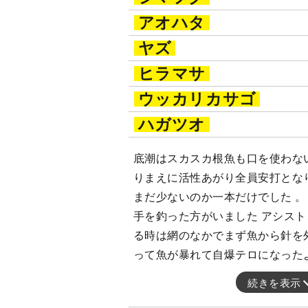
アオハタ
ヤズ
ヒラマサ
ウッカリカサゴ
ハガツオ
底潮はスカスカ根魚も口を使わな
りまえに活性あがり全員安打とな
まだ少ないのか一本だけでした 。
手を釣った方がいました アシス
る時は網のなかでまず魚から針を
って魚が暴れて自爆テロになった
続きを表示