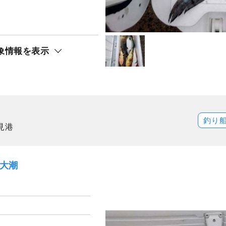
象情報を表示
釣り
見港
）大潮