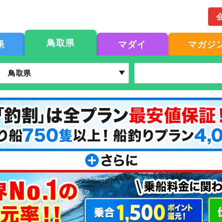
鳥取県
果
マダイ
マガジ
鳥取県