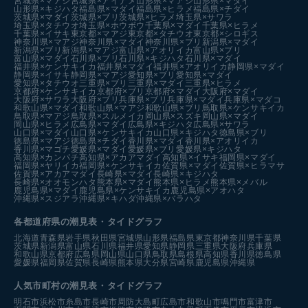
宮城県×マアジ
宮城県×アイナメ
山形県×マアジ
山形県×マダイ
山形県×キジハタ
福島県×マダイ
福島県×ヒラメ
福島県×チダイ
茨城県×マダイ
茨城県×ブリ
茨城県×ヒラメ
埼玉県×サワラ
埼玉県×タチウオ
埼玉県×ホウボウ
千葉県×マダイ
千葉県×ヒラメ
千葉県×イサキ
東京都×マアジ
東京都×タチウオ
東京都×シロギス
神奈川県×マアジ
神奈川県×マダイ
神奈川県×ブリ
新潟県×マダイ
新潟県×ブリ
新潟県×マアジ
富山県×アオリイカ
富山県×ブリ
富山県×マダイ
石川県×ブリ
石川県×キジハタ
石川県×マダイ
福井県×ケンサキイカ
福井県×マダイ
福井県×アオリイカ
静岡県×マダイ
静岡県×イサキ
静岡県×マアジ
愛知県×ブリ
愛知県×マダイ
愛知県×タチウオ
三重県×ブリ
三重県×マダイ
三重県×ヒラメ
京都府×ケンサキイカ
京都府×ブリ
京都府×マダイ
大阪府×マダイ
大阪府×サワラ
大阪府×ブリ
兵庫県×ブリ
兵庫県×マダイ
兵庫県×マダコ
和歌山県×マダイ
和歌山県×マアジ
和歌山県×ブリ
鳥取県×ケンサキイカ
鳥取県×マアジ
鳥取県×スルメイカ
岡山県×スズキ
岡山県×マダイ
岡山県×ヒラメ
広島県×マダイ
広島県×キジハタ
広島県×サワラ
山口県×マダイ
山口県×ケンサキイカ
山口県×キジハタ
徳島県×ブリ
徳島県×マアジ
徳島県×チダイ
香川県×マダイ
香川県×アオリイカ
香川県×マゴチ
愛媛県×マダイ
愛媛県×ブリ
愛媛県×キジハタ
高知県×カンパチ
高知県×アカアマダイ
高知県×イサキ
福岡県×マダイ
福岡県×ヤリイカ
福岡県×ケンサキイカ
佐賀県×マダイ
佐賀県×ヒラマサ
佐賀県×アカアマダイ
長崎県×マダイ
長崎県×キジハタ
長崎県×オオモンハタ
熊本県×マダイ
熊本県×ヒラメ
熊本県×メバル
鹿児島県×マダイ
鹿児島県×ケンサキイカ
鹿児島県×アオハタ
沖縄県×スジアラ
沖縄県×キハダ
沖縄県×バラハタ
各都道府県の潮見表
・タイドグラフ
北海道
青森県
岩手県
秋田県
宮城県
山形県
福島県
東京都
神奈川県
千葉県
茨城県
新潟県
富山県
石川県
福井県
愛知県
静岡県
三重県
大阪府
兵庫県
和歌山県
京都府
広島県
岡山県
山口県
鳥取県
島根県
高知県
香川県
徳島県
愛媛県
福岡県
佐賀県
長崎県
熊本県
大分県
宮崎県
鹿児島県
沖縄県
人気市町村の潮見表・タイドグラフ
明石市
浜松市
糸島市
長崎市
周防大島町
広島市
和歌山市
鳴門市
富津市