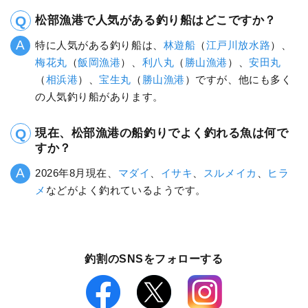
松部漁港で人気がある釣り船はどこですか？
特に人気がある釣り船は、
林遊船
（
江戸川放水路
）、
梅花丸
（
飯岡漁港
）、
利八丸
（
勝山漁港
）、
安田丸
（
相浜港
）、
宝生丸
（
勝山漁港
）ですが、他にも多く
の人気釣り船があります。
現在、松部漁港の船釣りでよく釣れる魚は何で
すか？
2026年8月現在、
マダイ
、
イサキ
、
スルメイカ
、
ヒラ
メ
などがよく釣れているようです。
釣割のSNSをフォローする