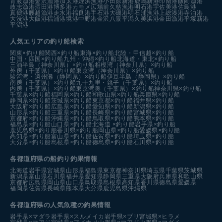
育波漁港
金沢漁港
加太港
姪浜漁港
小田原新港
鹿嶋新港
印南港
飯岡漁港
岐志漁港
酒田港
博多港カモメ広場前
久慈漁港
明石港
宇佐美港
佐島港
真鶴港
腰越漁港
走水港
福良港
手石港
大磯港
明石浦漁港
上総湊港
寺泊港
大洗港
大飯港
福浦港
境港中野港
金沢八景平潟
久美浜港
金田漁港
平塚新港
平潟港
人気エリアの釣り船検索
関東×釣り船
関西×釣り船
東海×釣り船
北陸・甲信越×釣り船
中国・四国×釣り船
九州・沖縄×釣り船
北海道・東北×釣り船
三浦半島（神奈川県）×釣り船
相模湾（神奈川県）×釣り船
外房（千葉県）×釣り船
東京湾（神奈川県）×釣り船
駿河湾・遠州灘（静岡県）×釣り船
伊豆半島（静岡県）×釣り船
南房（千葉県）×釣り船
九十九里・銚子（千葉県）×釣り船
内房（千葉県）×釣り船
東京湾奥（千葉県）×釣り船
神奈川県×釣り船
千葉県×釣り船
福岡県×釣り船
和歌山県×釣り船
兵庫県×釣り船
静岡県×釣り船
茨城県×釣り船
東京都×釣り船
福井県×釣り船
大阪府×釣り船
広島県×釣り船
愛知県×釣り船
新潟県×釣り船
山形県×釣り船
三重県×釣り船
長崎県×釣り船
宮城県×釣り船
京都府×釣り船
沖縄県×釣り船
鳥取県×釣り船
熊本県×釣り船
福島県×釣り船
山口県×釣り船
北海道 ×釣り船
岩手県×釣り船
鹿児島県×釣り船
香川県×釣り船
岡山県×釣り船
愛媛県×釣り船
高知県×釣り船
富山県×釣り船
佐賀県×釣り船
埼玉県×釣り船
大分県×釣り船
島根県×釣り船
徳島県×釣り船
石川県×釣り船
各都道府県の船釣り釣果情報
北海道
岩手県
宮城県
山形県
福島県
東京都
神奈川県
埼玉県
千葉県
茨城県
新潟県
富山県
石川県
福井県
愛知県
静岡県
三重県
大阪府
兵庫県
和歌山県
京都府
広島県
岡山県
山口県
鳥取県
島根県
高知県
香川県
徳島県
愛媛県
福岡県
佐賀県
長崎県
熊本県
大分県
鹿児島県
沖縄県
各都道府県の人気魚種の釣果情報
岩手県×マダラ
岩手県×スルメイカ
岩手県×ブリ
宮城県×ヒラメ