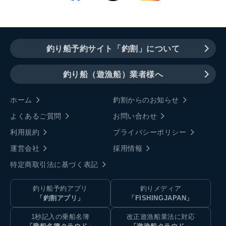
釣り船予約サイト「釣割」について
釣り船（遊漁船）業者様へ
ホーム
釣割からのお知らせ
よくあるご質問
お問い合わせ
利用規約
プライバシーポリシー
運営会社
採用情報
特定商取引法に基づく表記
釣り船予約アプリ
釣りメディア
「釣割アプリ」
「FISHINGJAPAN」
1秒記入の乗船名簿
改正遊漁船業法に対応