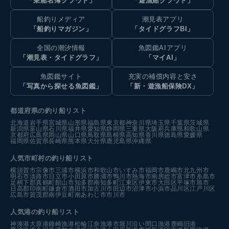
「乗船名簿クラウド」
「遊漁船クラウド」
船釣りメディア
潮見表アプリ
「船釣りマガジン」
「タイドグラフBI」
全国の潮汐情報
魚図鑑AIアプリ
「潮見表・タイドグラフ」
「マイAI」
魚図鑑サイト
充実の補償内容と安さ
「写真から探せる魚図鑑」
「新・遊漁船保険DX」
都道府県の釣り船リスト
北海道
岩手県
宮城県
山形県
福島県
東京都
神奈川県
埼玉県
千葉県
茨城県
新潟県
富山県
石川県
福井県
愛知県
静岡県
三重県
大阪府
兵庫県
和歌山県
京都府
広島県
岡山県
山口県
鳥取県
島根県
高知県
香川県
徳島県
愛媛県
福岡県
佐賀県
長崎県
熊本県
大分県
鹿児島県
沖縄県
人気市町村の釣り船リスト
横須賀市
宗像市
三浦市
横浜市
和歌山市
いすみ市
福岡市
鹿嶋市
北九州市
明石市
淡路市
日立市
小田原市
勝浦市
鴨川市
熱海市
南房総市
富津市
糸島市
足柄下郡真鶴町
館山市
知多郡南知多町
江東区
伊東市
大田区
平塚市
旭市
日高郡印南町
鎌倉市
酒田市
加古川市
田辺市
沼津市
小浜市
品川区
江戸川区
広島市
賀茂郡南伊豆町
南あわじ市
市川市
人気港の釣り船リスト
神湊港
大原港
鐘崎漁港
松輪江奈漁港
市堀川沿い
間口漁港
鹿嶋旧港