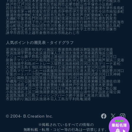
下関市
北九州市
木更津市
姫路市
淡路市
九十九里町
石巻市
平戸市
横浜市
神戸市
江戸川区
名古屋市
呉市
延岡市
志摩市
館山市
平塚市
小豆島町
四日市市
江田島市
常滑市
沼津市
松山市
福山市
横須賀市
唐津市
津市
長島町
佐世保市
茅ヶ崎市
浦安市
宮古島市
伊勢市
伊万里市
天草市
今治市
南知多町
勝浦市
南伊勢町
大洗町
浜田市
五島市
上天草市
芦北町
愛南町
いわき市
大磯町
千葉市
長門市
焼津市
亘理町
境港市
田原市
臼杵市
鈴鹿市
西尾市
恩納村
仙台市
銚子市
八戸市
芦屋町
光市
舞鶴市
行橋市
碧南市
高松市
西海市
葉山町
徳之島町
気仙沼市
市川市
桑名市
廿日市市
福岡市
赤穂市
屋久島町
苫小牧市
玉名市
糸魚川市
川崎市
尾鷲市
柳井市
宇土市
加古川市
宗像市
諫早市
西宮市
上越市
倉敷市
出水市
南あわじ市
人気ポイントの潮見表・タイドグラフ
若洲海浜公園
本牧海釣り施設
三番瀬
鹿島港
横浜
舞阪漁港
那珂湊港
豊浜漁港
宇野港
小名浜港
貝塚人工島
加太漁港
大津港
葛西海浜公園
アジュール舞子
野島公園
閖上港
福田港
須磨海岸
清水港
旧江戸川河口
新舞子マリンパーク
相馬港
三池港
東扇島西公園
三浦海岸
南芦屋浜
二見港
片貝漁港
平和島ボートレース場
野北漁港
相模川河口
大洗マリーナ
若松
大蔵海岸
玉島Ｅ地区
碧南海釣り広場
波崎新漁港
木曽川河口
呼子港
八景島マリーナ
ふれーゆ裏
飯岡漁港
羽田
日立港
大黒海づり施設
豊川河口
千葉ポートパーク
関門橋
名護漁港
御前崎港
師崎港
阿武隈川河口
天神崎
海の公園
検見川堤防
筑後川昇開橋
室見川河口
敦賀新港
横須賀
平磯海づり公園
牛窓港
垂水漁港
明石港
本渡港
鳥取港
東幡豆漁港
佐伯港
仙台漁港
田ノ浦漁港
津名港
豊橋
大磯港
神戸空港親水護岸
木更津港
新宮漁港
武庫川一文字
吉野川河口
三角西港
洲本港
千葉港
城ヶ島公園
小島漁港
吹上浜
三崎漁港
妻鹿漁港
熊本新港
館山港
牛深
宇品波止場公園
志賀島漁港
大三島フィッシングパーク
網干港
新仁尾港
片瀬漁港
市原海釣り施設
姪浜漁港
本荘人工島
古宇利島
亀浦港
© 2004- B.Creation Inc.
※掲載されているすべての情報の
無断転載・転用・コピー等の行為は一切禁じます。