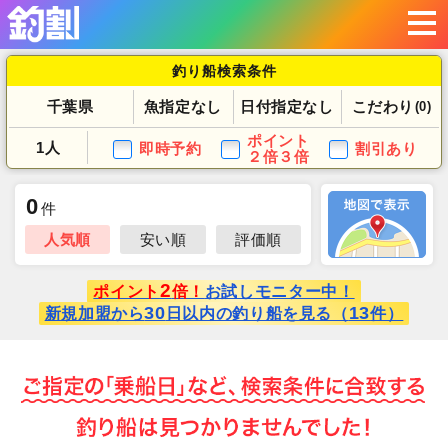
釣り船検索条件
千葉県
魚指定なし
日付指定なし
こだわり
(0)
ポイント
1人
即時予約
割引あり
２倍３倍
0
件
人気順
安い順
評価順
2
ポイント
倍！
お試しモニター中！
30
13
新規加盟から
日以内の釣り船を見る（
件）