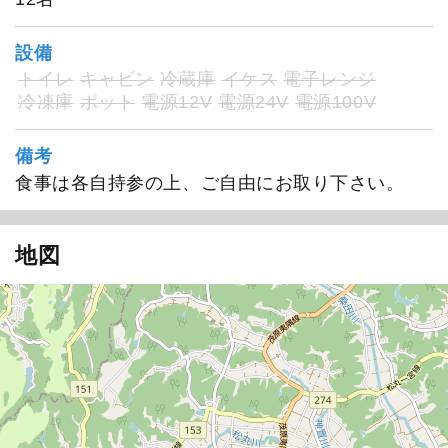
設備
トイレ
キャビン
冷蔵庫
イケス
電子レンジ
冷凍庫
ポット
電源12V
電源24V
電源100V
備考
食事は各自持参の上、ご自由にお取り下さい。
地図
1
/
20