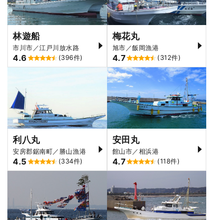
林遊船
梅花丸
市川市／江戸川放水路
旭市／飯岡漁港
4.6
4.7
(396件)
(312件)
利八丸
安田丸
安房郡鋸南町／勝山漁港
館山市／相浜港
4.5
4.7
(334件)
(118件)