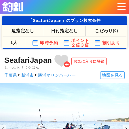
「SeafariJapan」のプラン検索条件
魚指定なし
日付指定なし
こだわり
(0)
ポイント
1人
即時予約
割引あり
２倍３倍
SeafariJapan
お気に入りに登録
しーふぁりじゃぱん
千葉県
勝浦市
勝浦マリンハーバー
地図を見る