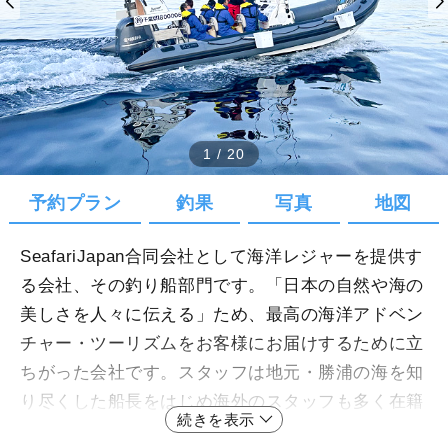
1
/
20
予約プラン
釣果
写真
地図
SeafariJapan合同会社として海洋レジャーを提供す
る会社、その釣り船部門です。「日本の自然や海の
美しさを人々に伝える」ため、最高の海洋アドベン
チャー・ツーリズムをお客様にお届けするために立
ちがった会社です。スタッフは地元・勝浦の海を知
り尽くした船長をはじめ海外のスタッフも多く在籍
続きを表示
していまので海外からご利用いただく方もスムーズ