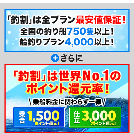
にご案内できます。船は、英国から輸入されたRIB
ボート（リジッド・インフレータブル・ボート）と
呼ばれる特殊なものです。観光的なご利用が最適な
のはもちろん、色んな船に乗ってこられた釣り上級
者の方には経験したことがない景色で釣りを楽しん
でいただけると思います！またレインウエア、長
靴、釣り具のレンタルが全て無料なのも魅力で
す！！
釣り船からのメッセージ
シーファリージャパンのゲームフィッシング体験
へようこそ！いろんな魚を狙える、忘れられない釣
り体験してみませんか？当社の高速「RIB」ボート
で勝浦海岸を探索しましょう。この４時間の釣り体
験では、経験豊富なクルーが様々な釣りの技術を教
えます。この体験は初心者から経験者まで、どなた