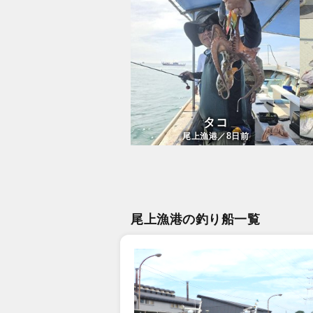
タコ
8
尾上漁港／
日前
尾上漁港の釣り船一覧