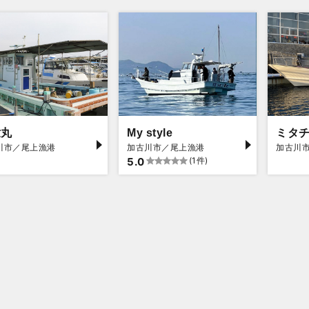
世丸
My style
ミタ
川市／尾上漁港
加古川市／尾上漁港
加古川
5.0
(1件)