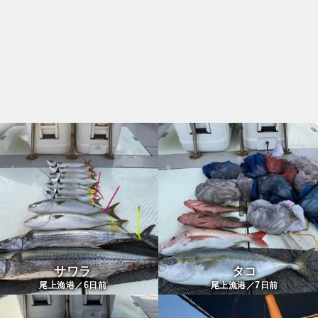
サワラ
タコ
6
7
尾上漁港／
日前
尾上漁港／
日前