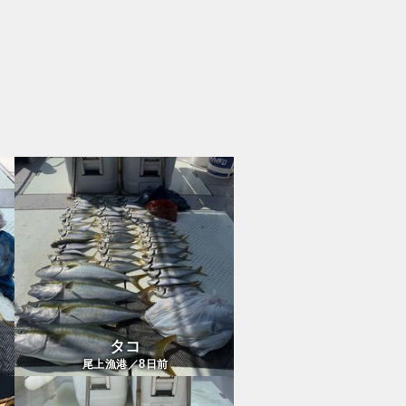
タコ
8
尾上漁港／
日前