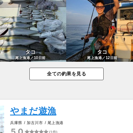
タコ
タコ
10
12
尾上漁港／
日前
尾上漁港／
日前
全ての釣果を見る
やまだ遊漁
兵庫県
加古川市
尾上漁港
5.0
(1件)