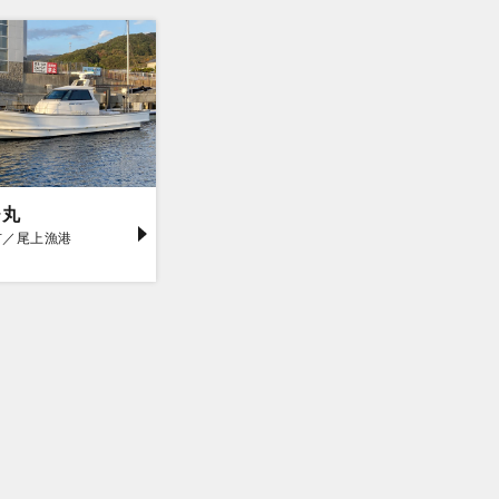
チ丸
市／尾上漁港