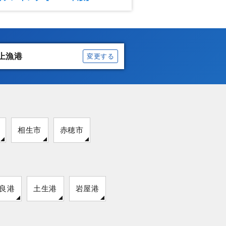
上漁港
変更する
相生市
赤穂市
良港
土生港
岩屋港