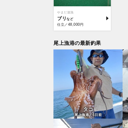
やまだ遊漁
ブリ
48,000
仕立／
円
尾上漁港の最新釣果
タコ
6
尾上漁港／
日前