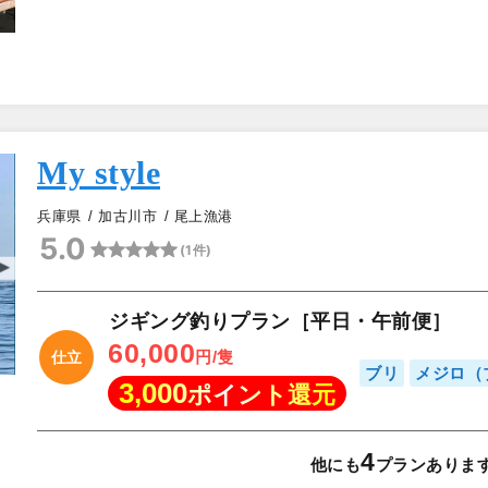
My style
兵庫県
加古川市
尾上漁港
5.0
(1件)
▲
ジギング釣りプラン［平日・午前便］
60,000
円/隻
仕立
ブリ
メジロ（
3,000
ポイント還元
4
他にも
プランありま