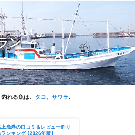
ラン
く釣れる魚は、
タコ
、
サワラ
、
尾上漁港の口コミ＆レビュー釣り
船ランキング
【2026年版】