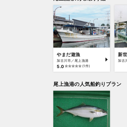
やまだ遊漁
新
加古川市／尾上漁港
加古
5.0
(1件)
尾上漁港の人気船釣りプラン