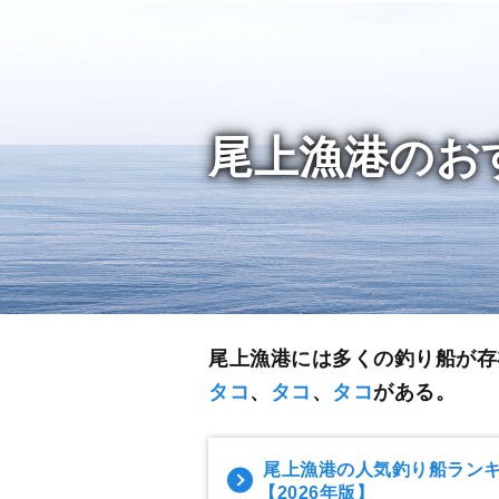
尾上漁港のお
尾上漁港には多くの釣り船が存
タコ
、
タコ
、
タコ
がある。
尾上漁港の人気釣り船ラン
【2026年版】