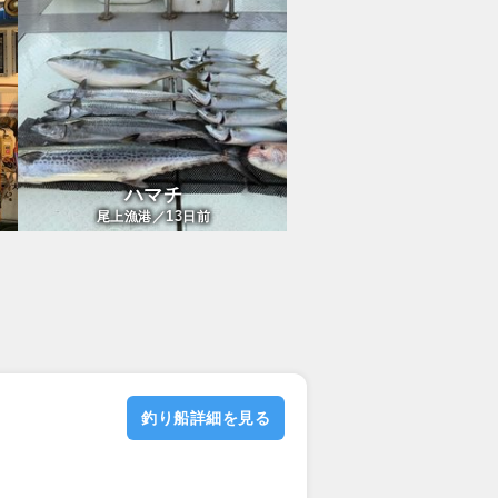
ハマチ
13
尾上漁港／
日前
釣り船詳細を見る