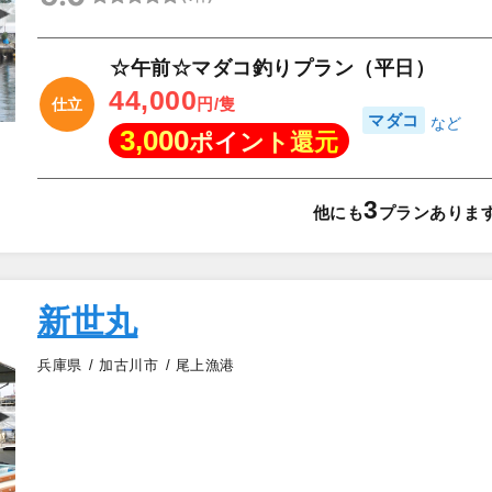
▲
☆午前☆マダコ釣りプラン（平日）
44,000
円/隻
仕立
マダコ
3,000
ポイント還元
3
他にも
プランありま
新世丸
兵庫県
加古川市
尾上漁港
▲