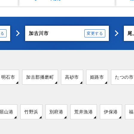
加古川市
尾
する
変更する
明石市
加古郡播磨町
高砂市
姫路市
たつの市
居山港
竹野浜
別府港
荒井漁港
伊保港
福