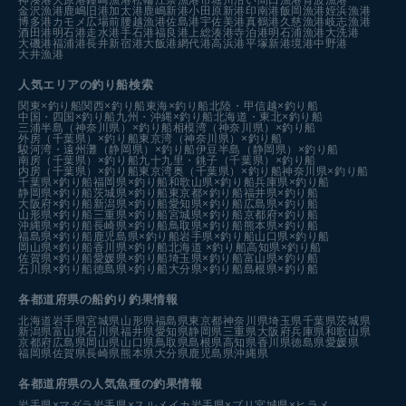
金沢漁港
鹿嶋旧港
加太港
鹿嶋新港
小田原新港
印南港
飯岡漁港
姪浜漁港
博多港カモメ広場前
腰越漁港
佐島港
宇佐美港
真鶴港
久慈漁港
岐志漁港
酒田港
明石港
走水港
手石港
福良港
上総湊港
寺泊港
明石浦漁港
大洗港
大磯港
福浦港
長井新宿港
大飯港
網代港
高浜港
平塚新港
境港中野港
大井漁港
人気エリアの釣り船検索
関東×釣り船
関西×釣り船
東海×釣り船
北陸・甲信越×釣り船
中国・四国×釣り船
九州・沖縄×釣り船
北海道・東北×釣り船
三浦半島（神奈川県）×釣り船
相模湾（神奈川県）×釣り船
外房（千葉県）×釣り船
東京湾（神奈川県）×釣り船
駿河湾・遠州灘（静岡県）×釣り船
伊豆半島（静岡県）×釣り船
南房（千葉県）×釣り船
九十九里・銚子（千葉県）×釣り船
内房（千葉県）×釣り船
東京湾奥（千葉県）×釣り船
神奈川県×釣り船
千葉県×釣り船
福岡県×釣り船
和歌山県×釣り船
兵庫県×釣り船
静岡県×釣り船
茨城県×釣り船
東京都×釣り船
福井県×釣り船
大阪府×釣り船
新潟県×釣り船
愛知県×釣り船
広島県×釣り船
山形県×釣り船
三重県×釣り船
宮城県×釣り船
京都府×釣り船
沖縄県×釣り船
長崎県×釣り船
鳥取県×釣り船
熊本県×釣り船
福島県×釣り船
鹿児島県×釣り船
岩手県×釣り船
山口県×釣り船
岡山県×釣り船
香川県×釣り船
北海道 ×釣り船
高知県×釣り船
佐賀県×釣り船
愛媛県×釣り船
埼玉県×釣り船
富山県×釣り船
石川県×釣り船
徳島県×釣り船
大分県×釣り船
島根県×釣り船
各都道府県の船釣り釣果情報
北海道
岩手県
宮城県
山形県
福島県
東京都
神奈川県
埼玉県
千葉県
茨城県
新潟県
富山県
石川県
福井県
愛知県
静岡県
三重県
大阪府
兵庫県
和歌山県
京都府
広島県
岡山県
山口県
鳥取県
島根県
高知県
香川県
徳島県
愛媛県
福岡県
佐賀県
長崎県
熊本県
大分県
鹿児島県
沖縄県
各都道府県の人気魚種の釣果情報
岩手県×マダラ
岩手県×スルメイカ
岩手県×ブリ
宮城県×ヒラメ