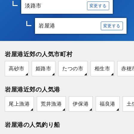
淡路市
変更する
岩屋港
変更する
岩屋港近郊の人気市町村
高砂市
姫路市
たつの市
相生市
赤穂
岩屋港近郊の人気港
尾上漁港
荒井漁港
伊保港
福良港
土
岩屋港の人気釣り船