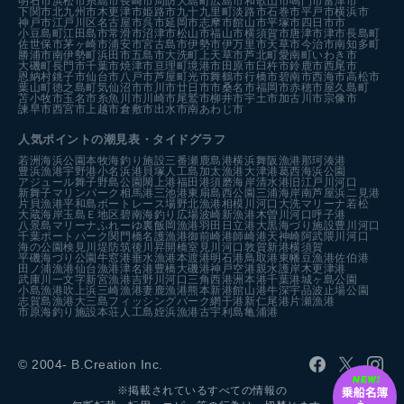
明石市
浜松市
糸島市
長崎市
周防大島町
広島市
和歌山市
鳴門市
富津市
下関市
北九州市
木更津市
姫路市
九十九里町
淡路市
石巻市
平戸市
横浜市
神戸市
江戸川区
名古屋市
呉市
延岡市
志摩市
館山市
平塚市
四日市市
小豆島町
江田島市
常滑市
沼津市
松山市
福山市
横須賀市
唐津市
津市
長島町
佐世保市
茅ヶ崎市
浦安市
宮古島市
伊勢市
伊万里市
天草市
今治市
南知多町
勝浦市
南伊勢町
浜田市
五島市
大洗町
上天草市
芦北町
愛南町
いわき市
大磯町
長門市
千葉市
焼津市
亘理町
境港市
田原市
臼杵市
鈴鹿市
西尾市
恩納村
銚子市
仙台市
八戸市
芦屋町
光市
舞鶴市
行橋市
碧南市
西海市
高松市
葉山町
徳之島町
気仙沼市
市川市
廿日市市
桑名市
福岡市
赤穂市
屋久島町
苫小牧市
玉名市
糸魚川市
川崎市
尾鷲市
柳井市
宇土市
加古川市
宗像市
諫早市
西宮市
上越市
倉敷市
出水市
南あわじ市
人気ポイントの潮見表・タイドグラフ
若洲海浜公園
本牧海釣り施設
三番瀬
鹿島港
横浜
舞阪漁港
那珂湊港
豊浜漁港
宇野港
小名浜港
貝塚人工島
加太漁港
大津港
葛西海浜公園
アジュール舞子
野島公園
閖上港
福田港
須磨海岸
清水港
旧江戸川河口
新舞子マリンパーク
相馬港
三池港
東扇島西公園
三浦海岸
南芦屋浜
二見港
片貝漁港
平和島ボートレース場
野北漁港
相模川河口
大洗マリーナ
若松
大蔵海岸
玉島Ｅ地区
碧南海釣り広場
波崎新漁港
木曽川河口
呼子港
八景島マリーナ
ふれーゆ裏
飯岡漁港
羽田
日立港
大黒海づり施設
豊川河口
千葉ポートパーク
関門橋
名護漁港
御前崎港
師崎港
天神崎
阿武隈川河口
海の公園
検見川堤防
筑後川昇開橋
室見川河口
敦賀新港
横須賀
平磯海づり公園
牛窓港
垂水漁港
本渡港
明石港
鳥取港
東幡豆漁港
佐伯港
田ノ浦漁港
仙台漁港
津名港
豊橋
大磯港
神戸空港親水護岸
木更津港
武庫川一文字
新宮漁港
吉野川河口
三角西港
洲本港
千葉港
城ヶ島公園
小島漁港
吹上浜
三崎漁港
妻鹿漁港
熊本新港
館山港
牛深
宇品波止場公園
志賀島漁港
大三島フィッシングパーク
網干港
新仁尾港
片瀬漁港
市原海釣り施設
本荘人工島
姪浜漁港
古宇利島
亀浦港
© 2004- B.Creation Inc.
※掲載されているすべての情報の