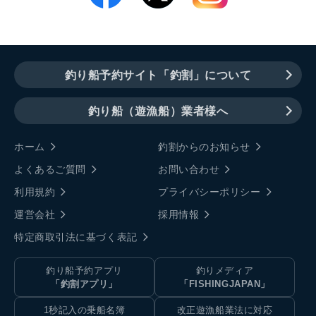
釣り船予約サイト「釣割」について
釣り船（遊漁船）業者様へ
ホーム
釣割からのお知らせ
よくあるご質問
お問い合わせ
利用規約
プライバシーポリシー
運営会社
採用情報
特定商取引法に基づく表記
釣り船予約アプリ
釣りメディア
「釣割アプリ」
「FISHINGJAPAN」
1秒記入の乗船名簿
改正遊漁船業法に対応