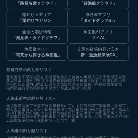
「乗船名簿クラウド」
「遊漁船クラウド」
船釣りメディア
潮見表アプリ
「船釣りマガジン」
「タイドグラフBI」
全国の潮汐情報
魚図鑑AIアプリ
「潮見表・タイドグラフ」
「マイAI」
魚図鑑サイト
充実の補償内容と安さ
「写真から探せる魚図鑑」
「新・遊漁船保険DX」
都道府県の釣り船リスト
北海道
岩手県
宮城県
山形県
福島県
東京都
神奈川県
埼玉県
千葉県
茨城県
新潟県
富山県
石川県
福井県
愛知県
静岡県
三重県
大阪府
兵庫県
和歌山県
京都府
広島県
岡山県
山口県
鳥取県
島根県
高知県
香川県
徳島県
愛媛県
福岡県
佐賀県
長崎県
熊本県
大分県
鹿児島県
沖縄県
人気市町村の釣り船リスト
横須賀市
宗像市
三浦市
横浜市
和歌山市
いすみ市
福岡市
鹿嶋市
北九州市
明石市
淡路市
日立市
小田原市
勝浦市
鴨川市
熱海市
南房総市
富津市
糸島市
足柄下郡真鶴町
館山市
知多郡南知多町
江東区
伊東市
大田区
平塚市
旭市
日高郡印南町
鎌倉市
酒田市
加古川市
田辺市
沼津市
小浜市
品川区
江戸川区
広島市
賀茂郡南伊豆町
南あわじ市
市川市
人気港の釣り船リスト
神湊港
大原港
鐘崎漁港
松輪江奈漁港
市堀川沿い
間口漁港
育波漁港