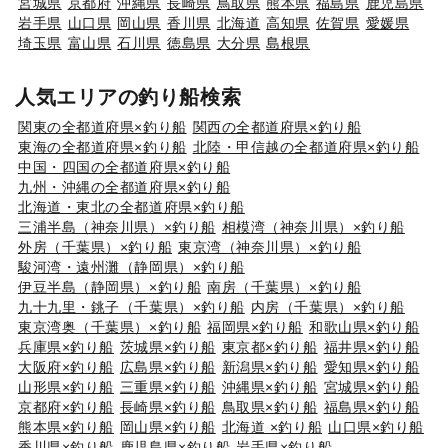
宮城県
京都府
沖縄県
長崎県
鳥取県
熊本県
福島県
鹿児島県
岩手県
山口県
岡山県
香川県
北海道
高知県
佐賀県
愛媛県
埼玉県
富山県
石川県
徳島県
大分県
島根県
人気エリアの釣り船検索
関東の全都道府県×釣り船
関西の全都道府県×釣り船
東海の全都道府県×釣り船
北陸・甲信越の全都道府県×釣り船
中国・四国の全都道府県×釣り船
九州・沖縄の全都道府県×釣り船
北海道・東北の全都道府県×釣り船
三浦半島（神奈川県）×釣り船
相模湾（神奈川県）×釣り船
外房（千葉県）×釣り船
東京湾（神奈川県）×釣り船
駿河湾・遠州灘（静岡県）×釣り船
伊豆半島（静岡県）×釣り船
南房（千葉県）×釣り船
九十九里・銚子（千葉県）×釣り船
内房（千葉県）×釣り船
東京湾奥（千葉県）×釣り船
福岡県×釣り船
和歌山県×釣り船
兵庫県×釣り船
茨城県×釣り船
東京都×釣り船
福井県×釣り船
大阪府×釣り船
広島県×釣り船
新潟県×釣り船
愛知県×釣り船
山形県×釣り船
三重県×釣り船
沖縄県×釣り船
宮城県×釣り船
京都府×釣り船
長崎県×釣り船
鳥取県×釣り船
福島県×釣り船
熊本県×釣り船
岡山県×釣り船
北海道 ×釣り船
山口県×釣り船
香川県×釣り船
鹿児島県×釣り船
岩手県×釣り船