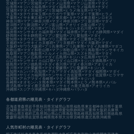
宮城県×マアジ
宮城県×アイナメ
山形県×マアジ
山形県×マダイ
山形県×キジハタ
福島県×マダイ
福島県×ヒラメ
福島県×チダイ
茨城県×マダイ
茨城県×ブリ
茨城県×ヒラメ
埼玉県×サワラ
埼玉県×タチウオ
埼玉県×ホウボウ
千葉県×マダイ
千葉県×ヒラメ
千葉県×イサキ
東京都×マアジ
東京都×タチウオ
東京都×シロギス
神奈川県×マアジ
神奈川県×マダイ
神奈川県×ブリ
新潟県×マダイ
新潟県×ブリ
新潟県×マアジ
富山県×アオリイカ
富山県×ブリ
富山県×マダイ
石川県×ブリ
石川県×キジハタ
石川県×マダイ
福井県×ケンサキイカ
福井県×マダイ
福井県×アオリイカ
静岡県×マダイ
静岡県×イサキ
静岡県×マアジ
愛知県×ブリ
愛知県×マダイ
愛知県×タチウオ
三重県×ブリ
三重県×マダイ
三重県×ヒラメ
京都府×ケンサキイカ
京都府×ブリ
京都府×マダイ
大阪府×マダイ
大阪府×サワラ
大阪府×ブリ
兵庫県×ブリ
兵庫県×マダイ
兵庫県×マダコ
和歌山県×マダイ
和歌山県×マアジ
和歌山県×ブリ
鳥取県×ケンサキイカ
鳥取県×マアジ
鳥取県×スルメイカ
岡山県×スズキ
岡山県×マダイ
岡山県×ヒラメ
広島県×マダイ
広島県×キジハタ
広島県×サワラ
山口県×ケンサキイカ
山口県×マダイ
山口県×キジハタ
徳島県×ブリ
徳島県×マアジ
徳島県×チダイ
香川県×マダイ
香川県×アオリイカ
香川県×マゴチ
愛媛県×マダイ
愛媛県×ブリ
愛媛県×キジハタ
高知県×カンパチ
高知県×アカアマダイ
高知県×マダイ
福岡県×マダイ
福岡県×ヤリイカ
福岡県×ケンサキイカ
佐賀県×マダイ
佐賀県×ヒラマサ
佐賀県×アカアマダイ
長崎県×マダイ
長崎県×キジハタ
長崎県×オオモンハタ
熊本県×マダイ
熊本県×ヒラメ
熊本県×メバル
鹿児島県×マダイ
鹿児島県×ケンサキイカ
鹿児島県×アオリイカ
沖縄県×スジアラ
沖縄県×キハダ
沖縄県×バラハタ
各都道府県の潮見表
・タイドグラフ
北海道
青森県
岩手県
秋田県
宮城県
山形県
福島県
東京都
神奈川県
千葉県
茨城県
新潟県
富山県
石川県
福井県
愛知県
静岡県
三重県
大阪府
兵庫県
和歌山県
京都府
広島県
岡山県
山口県
鳥取県
島根県
高知県
香川県
徳島県
愛媛県
福岡県
佐賀県
長崎県
熊本県
大分県
宮崎県
鹿児島県
沖縄県
人気市町村の潮見表・タイドグラフ