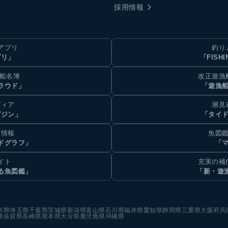
採用情報
アプリ
釣り
プリ」
「FISHI
乗船名簿
改正遊漁
ラウド」
「遊漁
ディア
潮見
ガジン」
「タイド
汐情報
魚図鑑
ドグラフ」
「マ
イト
充実の補
る魚図鑑」
「新・遊
川県
埼玉県
千葉県
茨城県
新潟県
富山県
石川県
福井県
愛知県
静岡県
三重県
大阪府
兵
県
佐賀県
長崎県
熊本県
大分県
鹿児島県
沖縄県