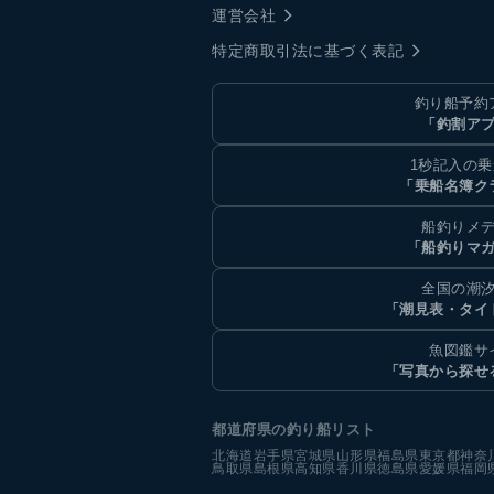
運営会社
特定商取引法に基づく表記
釣り船予約
「釣割ア
1秒記入の
「乗船名簿ク
船釣りメ
「船釣りマ
全国の潮
「潮見表・タイ
魚図鑑サ
「写真から探せ
都道府県の釣り船リスト
北海道
岩手県
宮城県
山形県
福島県
東京都
神奈
鳥取県
島根県
高知県
香川県
徳島県
愛媛県
福岡