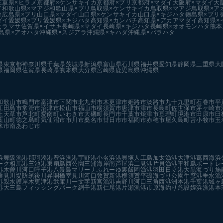
三重県×ヒラメ
京都府×ケンサキイカ
京都府×ブリ
京都府×マダイ
大阪府×マダイ
大
イ
和歌山県×マアジ
和歌山県×ブリ
鳥取県×ケンサキイカ
鳥取県×マアジ
鳥取県×ア
タ
広島県×ブリ
山口県×マダイ
山口県×ケンサキイカ
山口県×キジハタ
徳島県×ブリ
ダイ
愛媛県×ブリ
愛媛県×キジハタ
高知県×カンパチ
高知県×アカアマダイ
高知県×
ヒラマサ
佐賀県×イサキ
長崎県×マダイ
長崎県×キジハタ
長崎県×オオモンハタ
熊本
島県×アオハタ
沖縄県×スジアラ
沖縄県×キハダ
沖縄県×バラハタ
県
東京都
神奈川県
千葉県
茨城県
新潟県
富山県
石川県
福井県
愛知県
静岡県
三重県
大
県
福岡県
佐賀県
長崎県
熊本県
大分県
宮崎県
鹿児島県
沖縄県
和歌山市
鳴門市
富津市
下関市
北九州市
木更津市
姫路市
淡路市
九十九里町
石巻市
平
江田島市
常滑市
沼津市
松山市
福山市
横須賀市
唐津市
津市
長島町
佐世保市
茅ヶ崎市
上天草市
芦北町
愛南町
いわき市
大磯町
長門市
千葉市
焼津市
亘理町
境港市
田原市
臼
葉山町
徳之島町
気仙沼市
市川市
桑名市
廿日市市
福岡市
赤穂市
屋久島町
苫小牧市
玉
水市
南あわじ市
浜
舞阪漁港
那珂湊港
豊浜漁港
宇野港
小名浜港
貝塚人工島
加太漁港
大津港
葛西海浜
ーク
相馬港
三池港
東扇島西公園
三浦海岸
南芦屋浜
二見港
片貝漁港
平和島ボートレ
港
木曽川河口
呼子港
八景島マリーナ
ふれーゆ裏
飯岡漁港
羽田
日立港
大黒海づり施
検見川堤防
筑後川昇開橋
室見川河口
敦賀新港
横須賀
平磯海づり公園
牛窓港
垂水漁
港親水護岸
木更津港
武庫川一文字
新宮漁港
吉野川河口
三角西港
洲本港
千葉港
城ヶ
港
大三島フィッシングパーク
網干港
新仁尾港
片瀬漁港
市原海釣り施設
姪浜漁港
本