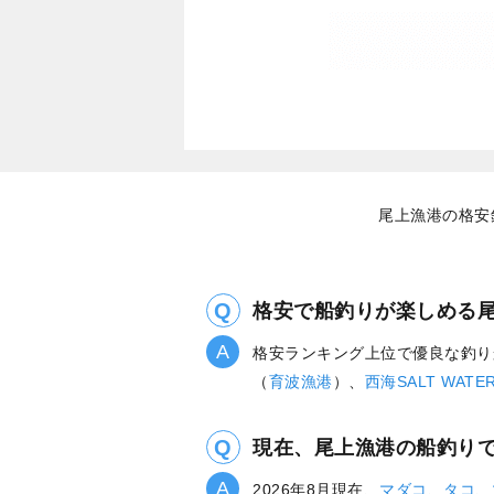
尾上漁港の格安
格安で船釣りが楽しめる
格安ランキング上位で優良な釣り
（
育波漁港
）、
西海SALT WATE
現在、尾上漁港の船釣り
2026年8月現在、
マダコ
、
タコ
、