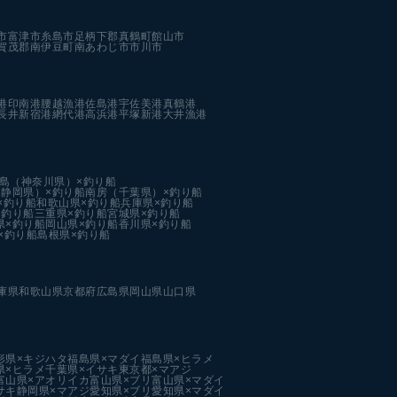
市
富津市
糸島市
足柄下郡真鶴町
館山市
賀茂郡南伊豆町
南あわじ市
市川市
港
印南港
腰越漁港
佐島港
宇佐美港
真鶴港
長井新宿港
網代港
高浜港
平塚新港
大井漁港
島（神奈川県）×釣り船
静岡県）×釣り船
南房（千葉県）×釣り船
×釣り船
和歌山県×釣り船
兵庫県×釣り船
×釣り船
三重県×釣り船
宮城県×釣り船
県×釣り船
岡山県×釣り船
香川県×釣り船
×釣り船
島根県×釣り船
庫県
和歌山県
京都府
広島県
岡山県
山口県
形県×キジハタ
福島県×マダイ
福島県×ヒラメ
県×ヒラメ
千葉県×イサキ
東京都×マアジ
富山県×アオリイカ
富山県×ブリ
富山県×マダイ
サキ
静岡県×マアジ
愛知県×ブリ
愛知県×マダイ