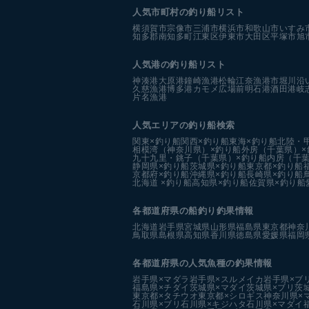
人気市町村の釣り船リスト
横須賀市
宗像市
三浦市
横浜市
和歌山市
いすみ
知多郡南知多町
江東区
伊東市
大田区
平塚市
旭
人気港の釣り船リスト
神湊港
大原港
鐘崎漁港
松輪江奈漁港
市堀川沿
久慈漁港
博多港カモメ広場前
明石港
酒田港
岐
片名漁港
人気エリアの釣り船検索
関東×釣り船
関西×釣り船
東海×釣り船
北陸・
相模湾（神奈川県）×釣り船
外房（千葉県）×
九十九里・銚子（千葉県）×釣り船
内房（千葉
静岡県×釣り船
茨城県×釣り船
東京都×釣り船
京都府×釣り船
沖縄県×釣り船
長崎県×釣り船
北海道 ×釣り船
高知県×釣り船
佐賀県×釣り船
各都道府県の船釣り釣果情報
北海道
岩手県
宮城県
山形県
福島県
東京都
神奈
鳥取県
島根県
高知県
香川県
徳島県
愛媛県
福岡
各都道府県の人気魚種の釣果情報
岩手県×マダラ
岩手県×スルメイカ
岩手県×ブ
福島県×チダイ
茨城県×マダイ
茨城県×ブリ
茨
東京都×タチウオ
東京都×シロギス
神奈川県×
石川県×ブリ
石川県×キジハタ
石川県×マダイ