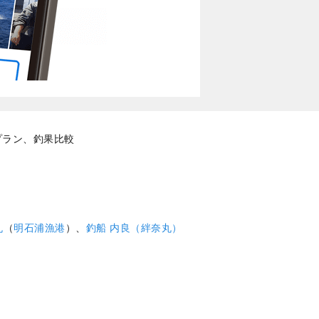
プラン、釣果比較
丸
（
明石浦漁港
）、
釣船 内良（絆奈丸）