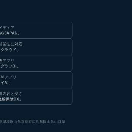
メディア
NGJAPAN」
船業法に対応
船クラウド」
表アプリ
グラフBI」
AIアプリ
イAI」
償内容と安さ
漁船保険DX」
庫県
和歌山県
京都府
広島県
岡山県
山口県