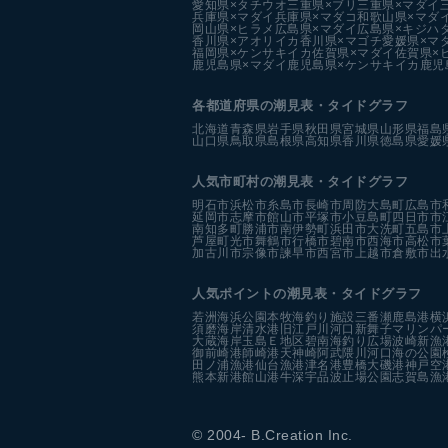
愛知県×タチウオ
三重県×ブリ
三重県×マダイ
兵庫県×マダイ
兵庫県×マダコ
和歌山県×マダ
岡山県×ヒラメ
広島県×マダイ
広島県×キジハ
香川県×アオリイカ
香川県×マゴチ
愛媛県×マ
福岡県×ケンサキイカ
佐賀県×マダイ
佐賀県×
鹿児島県×マダイ
鹿児島県×ケンサキイカ
鹿児
各都道府県の潮見表
・タイドグラフ
北海道
青森県
岩手県
秋田県
宮城県
山形県
福島
山口県
鳥取県
島根県
高知県
香川県
徳島県
愛媛
人気市町村の潮見表・タイドグラフ
明石市
浜松市
糸島市
長崎市
周防大島町
広島市
延岡市
志摩市
館山市
平塚市
小豆島町
四日市市
南知多町
勝浦市
南伊勢町
浜田市
大洗町
五島市
芦屋町
光市
舞鶴市
行橋市
碧南市
西海市
高松市
加古川市
宗像市
諫早市
西宮市
上越市
倉敷市
出
人気ポイントの潮見表・タイドグラフ
若洲海浜公園
本牧海釣り施設
三番瀬
鹿島港
横
須磨海岸
清水港
旧江戸川河口
新舞子マリンパ
大蔵海岸
玉島Ｅ地区
碧南海釣り広場
波崎新漁
御前崎港
師崎港
天神崎
阿武隈川河口
海の公園
田ノ浦漁港
仙台漁港
津名港
豊橋
大磯港
神戸空
熊本新港
館山港
牛深
宇品波止場公園
志賀島漁
© 2004- B.Creation Inc.