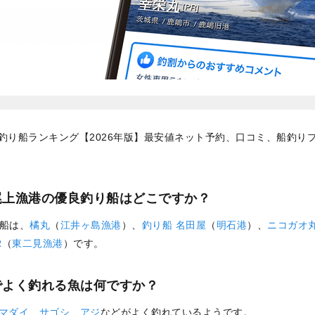
釣り船ランキング【2026年版】最安値ネット予約、口コミ、船釣り
尾上漁港の優良釣り船はどこですか？
船は、
橘丸
（
江井ヶ島漁港
）、
釣り船 名田屋
（
明石港
）、
ニコガオ
R
（
東二見漁港
）です。
でよく釣れる魚は何ですか？
マダイ
、
サゴシ
、
アジ
などがよく釣れているようです。