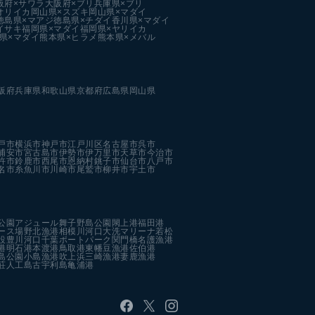
阪府×サワラ
大阪府×ブリ
兵庫県×ブリ
オリイカ
岡山県×スズキ
岡山県×マダイ
徳島県×マアジ
徳島県×チダイ
香川県×マダイ
イサキ
福岡県×マダイ
福岡県×ヤリイカ
県×マダイ
熊本県×ヒラメ
熊本県×メバル
阪府
兵庫県
和歌山県
京都府
広島県
岡山県
戸市
横浜市
神戸市
江戸川区
名古屋市
呉市
浦安市
宮古島市
伊勢市
伊万里市
天草市
今治市
杵市
鈴鹿市
西尾市
恩納村
銚子市
仙台市
八戸市
名市
糸魚川市
川崎市
尾鷲市
柳井市
宇土市
公園
アジュール舞子
野島公園
閖上港
福田港
ース場
野北漁港
相模川河口
大洗マリーナ
若松
設
豊川河口
千葉ポートパーク
関門橋
名護漁港
港
明石港
本渡港
鳥取港
東幡豆漁港
佐伯港
島公園
小島漁港
吹上浜
三崎漁港
妻鹿漁港
荘人工島
古宇利島
亀浦港