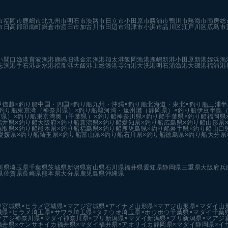
市
福岡市
鹿嶋市
北九州市
明石市
淡路市
日立市
小田原市
勝浦市
鴨川市
熱海市
南房総
市
日高郡印南町
鎌倉市
酒田市
加古川市
田辺市
沼津市
小浜市
品川区
江戸川区
広島市
い
間口漁港
育波漁港
鹿嶋旧港
金沢漁港
加太港
飯岡漁港
鹿嶋新港
小田原新港
姪浜漁
志漁港
手石港
走水港
福良港
大飯港
上総湊港
寺泊港
大洗港
明石浦漁港
大磯港
福浦港
甲信越×釣り船
中国・四国×釣り船
九州・沖縄×釣り船
北海道・東北×釣り船
三浦半
釣り船
東京湾（神奈川県）×釣り船
駿河湾・遠州灘（静岡県）×釣り船
伊豆半島（
県）×釣り船
東京湾奥（千葉県）×釣り船
神奈川県×釣り船
千葉県×釣り船
福岡県
福井県×釣り船
大阪府×釣り船
新潟県×釣り船
愛知県×釣り船
広島県×釣り船
山形県
鳥取県×釣り船
熊本県×釣り船
福島県×釣り船
鹿児島県×釣り船
岩手県×釣り船
山口
愛媛県×釣り船
埼玉県×釣り船
富山県×釣り船
石川県×釣り船
徳島県×釣り船
大分県
川県
埼玉県
千葉県
茨城県
新潟県
富山県
石川県
福井県
愛知県
静岡県
三重県
大阪府
兵
県
佐賀県
長崎県
熊本県
大分県
鹿児島県
沖縄県
リ
宮城県×ヒラメ
宮城県×マアジ
宮城県×アイナメ
山形県×マアジ
山形県×マダイ
山
城県×ヒラメ
埼玉県×サワラ
埼玉県×タチウオ
埼玉県×ホウボウ
千葉県×マダイ
千葉
マアジ
神奈川県×マダイ
神奈川県×ブリ
新潟県×マダイ
新潟県×ブリ
新潟県×マアジ
福井県×ケンサキイカ
福井県×マダイ
福井県×アオリイカ
静岡県×マダイ
静岡県×イ