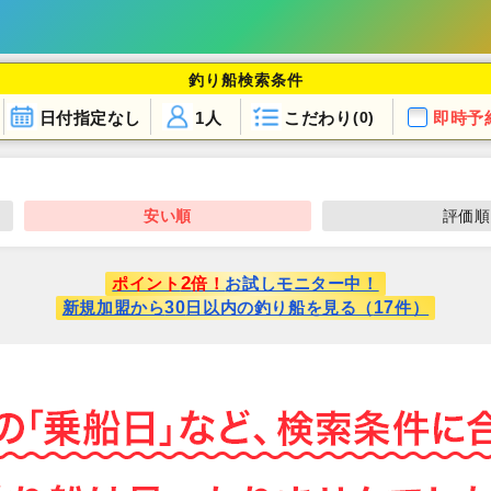
釣り船検索条件
日付指定なし
1人
こだわり
即時予
(0)
安い順
評価順
2
ポイント
倍！
お試しモニター中！
30
17
新規加盟から
日以内の釣り船を見る（
件）