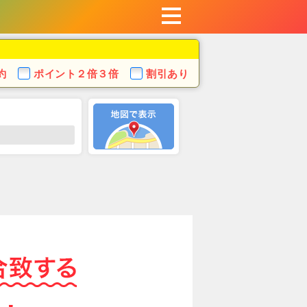
約
ポイント
２倍３倍
割引あり