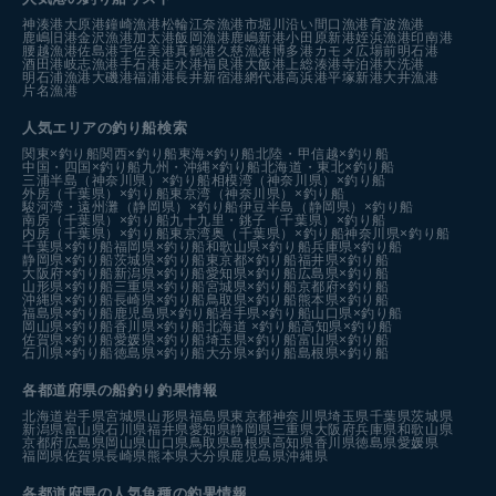
神湊港
大原港
鐘崎漁港
松輪江奈漁港
市堀川沿い
間口漁港
育波漁港
鹿嶋旧港
金沢漁港
加太港
飯岡漁港
鹿嶋新港
小田原新港
姪浜漁港
印南港
腰越漁港
佐島港
宇佐美港
真鶴港
久慈漁港
博多港カモメ広場前
明石港
酒田港
岐志漁港
手石港
走水港
福良港
大飯港
上総湊港
寺泊港
大洗港
明石浦漁港
大磯港
福浦港
長井新宿港
網代港
高浜港
平塚新港
大井漁港
片名漁港
人気エリアの釣り船検索
関東×釣り船
関西×釣り船
東海×釣り船
北陸・甲信越×釣り船
中国・四国×釣り船
九州・沖縄×釣り船
北海道・東北×釣り船
三浦半島（神奈川県）×釣り船
相模湾（神奈川県）×釣り船
外房（千葉県）×釣り船
東京湾（神奈川県）×釣り船
駿河湾・遠州灘（静岡県）×釣り船
伊豆半島（静岡県）×釣り船
南房（千葉県）×釣り船
九十九里・銚子（千葉県）×釣り船
内房（千葉県）×釣り船
東京湾奥（千葉県）×釣り船
神奈川県×釣り船
千葉県×釣り船
福岡県×釣り船
和歌山県×釣り船
兵庫県×釣り船
静岡県×釣り船
茨城県×釣り船
東京都×釣り船
福井県×釣り船
大阪府×釣り船
新潟県×釣り船
愛知県×釣り船
広島県×釣り船
山形県×釣り船
三重県×釣り船
宮城県×釣り船
京都府×釣り船
沖縄県×釣り船
長崎県×釣り船
鳥取県×釣り船
熊本県×釣り船
福島県×釣り船
鹿児島県×釣り船
岩手県×釣り船
山口県×釣り船
岡山県×釣り船
香川県×釣り船
北海道 ×釣り船
高知県×釣り船
佐賀県×釣り船
愛媛県×釣り船
埼玉県×釣り船
富山県×釣り船
石川県×釣り船
徳島県×釣り船
大分県×釣り船
島根県×釣り船
各都道府県の船釣り釣果情報
北海道
岩手県
宮城県
山形県
福島県
東京都
神奈川県
埼玉県
千葉県
茨城県
新潟県
富山県
石川県
福井県
愛知県
静岡県
三重県
大阪府
兵庫県
和歌山県
京都府
広島県
岡山県
山口県
鳥取県
島根県
高知県
香川県
徳島県
愛媛県
福岡県
佐賀県
長崎県
熊本県
大分県
鹿児島県
沖縄県
各都道府県の人気魚種の釣果情報