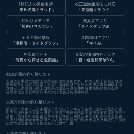
1秒記入の乗船名簿
改正遊漁船業法に対応
「乗船名簿クラウド」
「遊漁船クラウド」
船釣りメディア
潮見表アプリ
「船釣りマガジン」
「タイドグラフBI」
全国の潮汐情報
魚図鑑AIアプリ
「潮見表・タイドグラフ」
「マイAI」
魚図鑑サイト
充実の補償内容と安さ
「写真から探せる魚図鑑」
「新・遊漁船保険DX」
都道府県の釣り船リスト
北海道
岩手県
宮城県
山形県
福島県
東京都
神奈川県
埼玉県
千葉県
茨城県
新潟県
富山県
石川県
福井県
愛知県
静岡県
三重県
大阪府
兵庫県
和歌山県
京都府
広島県
岡山県
山口県
鳥取県
島根県
高知県
香川県
徳島県
愛媛県
福岡県
佐賀県
長崎県
熊本県
大分県
鹿児島県
沖縄県
人気市町村の釣り船リスト
横須賀市
宗像市
三浦市
横浜市
和歌山市
いすみ市
福岡市
鹿嶋市
北九州市
明石市
淡路市
日立市
小田原市
勝浦市
鴨川市
熱海市
南房総市
富津市
糸島市
足柄下郡真鶴町
館山市
知多郡南知多町
江東区
伊東市
大田区
平塚市
旭市
日高郡印南町
鎌倉市
酒田市
加古川市
田辺市
沼津市
小浜市
品川区
江戸川区
広島市
賀茂郡南伊豆町
南あわじ市
市川市
人気港の釣り船リスト