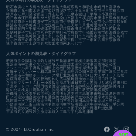
明石市
浜松市
糸島市
長崎市
周防大島町
広島市
和歌山市
鳴門市
富津市
下関市
北九州市
木更津市
姫路市
淡路市
九十九里町
石巻市
平戸市
横浜市
神戸市
江戸川区
名古屋市
呉市
延岡市
志摩市
館山市
平塚市
小豆島町
四日市市
江田島市
常滑市
沼津市
松山市
福山市
横須賀市
唐津市
津市
長島町
佐世保市
茅ヶ崎市
浦安市
宮古島市
伊勢市
伊万里市
天草市
今治市
南知多町
勝浦市
南伊勢町
浜田市
大洗町
五島市
上天草市
芦北町
愛南町
いわき市
大磯町
長門市
千葉市
焼津市
亘理町
境港市
田原市
臼杵市
鈴鹿市
西尾市
恩納村
銚子市
仙台市
八戸市
芦屋町
光市
舞鶴市
行橋市
碧南市
西海市
高松市
葉山町
徳之島町
気仙沼市
市川市
桑名市
廿日市市
福岡市
赤穂市
屋久島町
苫小牧市
玉名市
糸魚川市
川崎市
尾鷲市
柳井市
宇土市
加古川市
宗像市
諫早市
西宮市
上越市
倉敷市
出水市
南あわじ市
人気ポイントの潮見表・タイドグラフ
若洲海浜公園
本牧海釣り施設
三番瀬
鹿島港
横浜
舞阪漁港
那珂湊港
豊浜漁港
宇野港
小名浜港
貝塚人工島
加太漁港
大津港
葛西海浜公園
アジュール舞子
野島公園
閖上港
福田港
須磨海岸
清水港
旧江戸川河口
新舞子マリンパーク
相馬港
三池港
東扇島西公園
三浦海岸
南芦屋浜
二見港
片貝漁港
平和島ボートレース場
野北漁港
相模川河口
大洗マリーナ
若松
大蔵海岸
玉島Ｅ地区
碧南海釣り広場
波崎新漁港
木曽川河口
呼子港
八景島マリーナ
ふれーゆ裏
飯岡漁港
羽田
日立港
大黒海づり施設
豊川河口
千葉ポートパーク
関門橋
名護漁港
御前崎港
師崎港
天神崎
阿武隈川河口
海の公園
検見川堤防
筑後川昇開橋
室見川河口
敦賀新港
横須賀
平磯海づり公園
牛窓港
垂水漁港
明石港
本渡港
鳥取港
東幡豆漁港
佐伯港
田ノ浦漁港
仙台漁港
津名港
豊橋
大磯港
神戸空港親水護岸
木更津港
武庫川一文字
新宮漁港
吉野川河口
三角西港
洲本港
千葉港
城ヶ島公園
小島漁港
吹上浜
三崎漁港
妻鹿漁港
熊本新港
館山港
牛深
宇品波止場公園
志賀島漁港
大三島フィッシングパーク
網干港
新仁尾港
片瀬漁港
市原海釣り施設
姪浜漁港
本荘人工島
古宇利島
亀浦港
© 2004- B.Creation Inc.