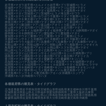
岩手県×マダラ
岩手県×スルメイカ
岩手県×ブリ
宮城県×ヒラメ
宮城県×マアジ
宮城県×アイナメ
山形県×マアジ
山形県×マダイ
山形県×キジハタ
福島県×マダイ
福島県×ヒラメ
福島県×チダイ
茨城県×マダイ
茨城県×ブリ
茨城県×ヒラメ
埼玉県×サワラ
埼玉県×タチウオ
埼玉県×ホウボウ
千葉県×マダイ
千葉県×ヒラメ
千葉県×イサキ
東京都×マアジ
東京都×タチウオ
東京都×シロギス
神奈川県×マアジ
神奈川県×マダイ
神奈川県×ブリ
新潟県×マダイ
新潟県×ブリ
新潟県×マアジ
富山県×アオリイカ
富山県×ブリ
富山県×マダイ
石川県×ブリ
石川県×キジハタ
石川県×マダイ
福井県×ケンサキイカ
福井県×マダイ
福井県×アオリイカ
静岡県×マダイ
静岡県×イサキ
静岡県×マアジ
愛知県×ブリ
愛知県×マダイ
愛知県×タチウオ
三重県×ブリ
三重県×マダイ
三重県×ヒラメ
京都府×ケンサキイカ
京都府×ブリ
京都府×マダイ
大阪府×マダイ
大阪府×サワラ
大阪府×ブリ
兵庫県×ブリ
兵庫県×マダイ
兵庫県×マダコ
和歌山県×マダイ
和歌山県×マアジ
和歌山県×ブリ
鳥取県×ケンサキイカ
鳥取県×マアジ
鳥取県×アオリイカ
岡山県×スズキ
岡山県×マダイ
岡山県×ヒラメ
広島県×マダイ
広島県×キジハタ
広島県×ブリ
山口県×マダイ
山口県×ケンサキイカ
山口県×キジハタ
徳島県×ブリ
徳島県×マアジ
徳島県×チダイ
香川県×マダイ
香川県×アオリイカ
香川県×マゴチ
愛媛県×マダイ
愛媛県×ブリ
愛媛県×キジハタ
高知県×カンパチ
高知県×アカアマダイ
高知県×イサキ
福岡県×マダイ
福岡県×ヤリイカ
福岡県×ケンサキイカ
佐賀県×マダイ
佐賀県×ヒラマサ
佐賀県×イサキ
長崎県×マダイ
長崎県×キジハタ
長崎県×オオモンハタ
熊本県×マダイ
熊本県×ヒラメ
熊本県×メバル
鹿児島県×マダイ
鹿児島県×ケンサキイカ
鹿児島県×アオハタ
沖縄県×スジアラ
沖縄県×キハダ
沖縄県×バラハタ
各都道府県の潮見表
・タイドグラフ
北海道
青森県
岩手県
秋田県
宮城県
山形県
福島県
東京都
神奈川県
千葉県
茨城県
新潟県
富山県
石川県
福井県
愛知県
静岡県
三重県
大阪府
兵庫県
和歌山県
京都府
広島県
岡山県
山口県
鳥取県
島根県
高知県
香川県
徳島県
愛媛県
福岡県
佐賀県
長崎県
熊本県
大分県
宮崎県
鹿児島県
沖縄県
人気市町村の潮見表・タイドグラフ