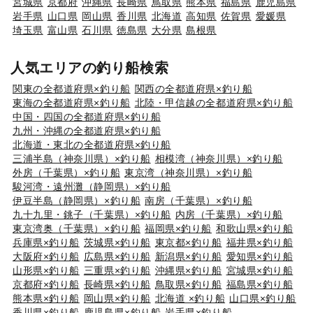
宮城県
京都府
沖縄県
長崎県
鳥取県
熊本県
福島県
鹿児島県
岩手県
山口県
岡山県
香川県
北海道
高知県
佐賀県
愛媛県
埼玉県
富山県
石川県
徳島県
大分県
島根県
人気エリアの釣り船検索
関東の全都道府県×釣り船
関西の全都道府県×釣り船
東海の全都道府県×釣り船
北陸・甲信越の全都道府県×釣り船
中国・四国の全都道府県×釣り船
九州・沖縄の全都道府県×釣り船
北海道・東北の全都道府県×釣り船
三浦半島（神奈川県）×釣り船
相模湾（神奈川県）×釣り船
外房（千葉県）×釣り船
東京湾（神奈川県）×釣り船
駿河湾・遠州灘（静岡県）×釣り船
伊豆半島（静岡県）×釣り船
南房（千葉県）×釣り船
九十九里・銚子（千葉県）×釣り船
内房（千葉県）×釣り船
東京湾奥（千葉県）×釣り船
福岡県×釣り船
和歌山県×釣り船
兵庫県×釣り船
茨城県×釣り船
東京都×釣り船
福井県×釣り船
大阪府×釣り船
広島県×釣り船
新潟県×釣り船
愛知県×釣り船
山形県×釣り船
三重県×釣り船
沖縄県×釣り船
宮城県×釣り船
京都府×釣り船
長崎県×釣り船
鳥取県×釣り船
福島県×釣り船
熊本県×釣り船
岡山県×釣り船
北海道 ×釣り船
山口県×釣り船
香川県×釣り船
鹿児島県×釣り船
岩手県×釣り船