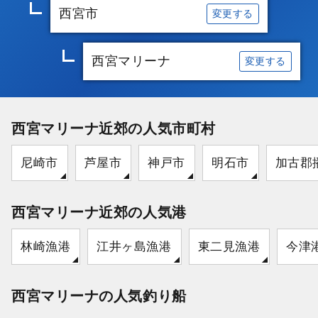
西宮市
変更する
西宮マリーナ
変更する
西宮マリーナ近郊の人気市町村
尼崎市
芦屋市
神戸市
明石市
加古郡
西宮マリーナ近郊の人気港
林崎漁港
江井ヶ島漁港
東二見漁港
今津
西宮マリーナの人気釣り船