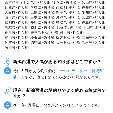
東京湾奥（千葉県）×釣り船
福岡県×釣り船
和歌山県×釣り船
兵庫県×釣り船
茨城県×釣り船
東京都×釣り船
福井県×釣り船
大阪府×釣り船
広島県×釣り船
新潟県×釣り船
愛知県×釣り船
山形県×釣り船
三重県×釣り船
沖縄県×釣り船
宮城県×釣り船
京都府×釣り船
長崎県×釣り船
鳥取県×釣り船
福島県×釣り船
熊本県×釣り船
岡山県×釣り船
北海道 ×釣り船
山口県×釣り船
香川県×釣り船
鹿児島県×釣り船
岩手県×釣り船
富山県×釣り船
埼玉県×釣り船
愛媛県×釣り船
高知県×釣り船
佐賀県×釣り船
徳島県×釣り船
大分県×釣り船
島根県×釣り船
石川県×釣り船
新潟西港で人気がある釣り船はどこですか？
特に人気がある釣り船は、
ナシレラスター
（
新潟西
港
）ですが、他にも多くの人気釣り船があります。
現在、新潟西港の船釣りでよく釣れる魚は何で
すか？
2026年8月現在、などがよく釣れているようです。