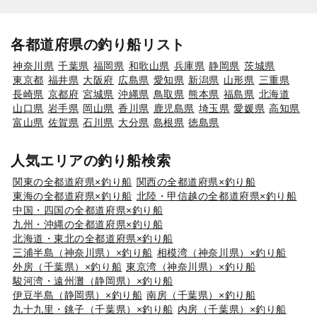
各都道府県の釣り船リスト
神奈川県
千葉県
福岡県
和歌山県
兵庫県
静岡県
茨城県
東京都
福井県
大阪府
広島県
愛知県
新潟県
山形県
三重県
長崎県
京都府
宮城県
沖縄県
鳥取県
熊本県
福島県
北海道
山口県
岩手県
岡山県
香川県
鹿児島県
埼玉県
愛媛県
高知県
富山県
佐賀県
石川県
大分県
島根県
徳島県
人気エリアの釣り船検索
関東の全都道府県×釣り船
関西の全都道府県×釣り船
東海の全都道府県×釣り船
北陸・甲信越の全都道府県×釣り船
中国・四国の全都道府県×釣り船
九州・沖縄の全都道府県×釣り船
北海道・東北の全都道府県×釣り船
三浦半島（神奈川県）×釣り船
相模湾（神奈川県）×釣り船
外房（千葉県）×釣り船
東京湾（神奈川県）×釣り船
駿河湾・遠州灘（静岡県）×釣り船
伊豆半島（静岡県）×釣り船
南房（千葉県）×釣り船
九十九里・銚子（千葉県）×釣り船
内房（千葉県）×釣り船