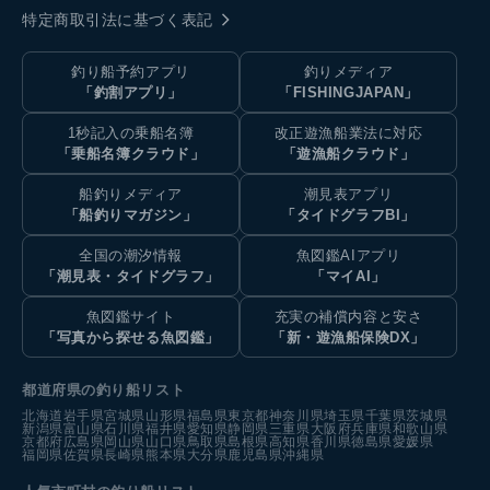
特定商取引法に基づく表記
釣り船予約アプリ
釣りメディア
「釣割アプリ」
「FISHINGJAPAN」
1秒記入の乗船名簿
改正遊漁船業法に対応
「乗船名簿クラウド」
「遊漁船クラウド」
船釣りメディア
潮見表アプリ
「船釣りマガジン」
「タイドグラフBI」
全国の潮汐情報
魚図鑑AIアプリ
「潮見表・タイドグラフ」
「マイAI」
魚図鑑サイト
充実の補償内容と安さ
「写真から探せる魚図鑑」
「新・遊漁船保険DX」
都道府県の釣り船リスト
北海道
岩手県
宮城県
山形県
福島県
東京都
神奈川県
埼玉県
千葉県
茨城県
新潟県
富山県
石川県
福井県
愛知県
静岡県
三重県
大阪府
兵庫県
和歌山県
京都府
広島県
岡山県
山口県
鳥取県
島根県
高知県
香川県
徳島県
愛媛県
福岡県
佐賀県
長崎県
熊本県
大分県
鹿児島県
沖縄県