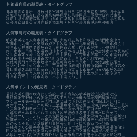
各都道府県の潮見表
・タイドグラフ
北海道
青森県
岩手県
秋田県
宮城県
山形県
福島県
東京都
神奈川県
千葉県
茨城県
新潟県
富山県
石川県
福井県
愛知県
静岡県
三重県
大阪府
兵庫県
和歌山県
京都府
広島県
岡山県
山口県
鳥取県
島根県
高知県
香川県
徳島県
愛媛県
福岡県
佐賀県
長崎県
熊本県
大分県
宮崎県
鹿児島県
沖縄県
人気市町村の潮見表・タイドグラフ
明石市
浜松市
糸島市
長崎市
周防大島町
広島市
和歌山市
鳴門市
富津市
下関市
北九州市
木更津市
姫路市
淡路市
九十九里町
石巻市
平戸市
横浜市
神戸市
江戸川区
名古屋市
呉市
延岡市
志摩市
館山市
平塚市
小豆島町
四日市市
江田島市
常滑市
沼津市
松山市
福山市
横須賀市
唐津市
津市
長島町
佐世保市
茅ヶ崎市
浦安市
宮古島市
伊勢市
伊万里市
天草市
今治市
南知多町
勝浦市
南伊勢町
浜田市
大洗町
五島市
上天草市
芦北町
愛南町
いわき市
大磯町
長門市
千葉市
焼津市
亘理町
境港市
田原市
臼杵市
鈴鹿市
西尾市
恩納村
銚子市
仙台市
八戸市
芦屋町
光市
舞鶴市
行橋市
碧南市
西海市
高松市
葉山町
徳之島町
気仙沼市
市川市
桑名市
廿日市市
福岡市
赤穂市
屋久島町
苫小牧市
玉名市
糸魚川市
川崎市
尾鷲市
柳井市
宇土市
加古川市
宗像市
諫早市
西宮市
上越市
倉敷市
出水市
南あわじ市
人気ポイントの潮見表・タイドグラフ
若洲海浜公園
本牧海釣り施設
三番瀬
鹿島港
横浜
舞阪漁港
那珂湊港
豊浜漁港
宇野港
小名浜港
貝塚人工島
加太漁港
大津港
葛西海浜公園
アジュール舞子
野島公園
閖上港
福田港
須磨海岸
清水港
旧江戸川河口
新舞子マリンパーク
相馬港
三池港
東扇島西公園
三浦海岸
南芦屋浜
二見港
片貝漁港
平和島ボートレース場
野北漁港
相模川河口
大洗マリーナ
若松
大蔵海岸
玉島Ｅ地区
碧南海釣り広場
波崎新漁港
木曽川河口
呼子港
八景島マリーナ
ふれーゆ裏
飯岡漁港
羽田
日立港
大黒海づり施設
豊川河口
千葉ポートパーク
関門橋
名護漁港
御前崎港
師崎港
天神崎
阿武隈川河口
海の公園
検見川堤防
筑後川昇開橋
室見川河口
敦賀新港
横須賀
平磯海づり公園
牛窓港
垂水漁港
明石港
本渡港
鳥取港
東幡豆漁港
佐伯港
田ノ浦漁港
仙台漁港
津名港
豊橋
大磯港
神戸空港親水護岸
木更津港
武庫川一文字
新宮漁港
吉野川河口
三角西港
洲本港
千葉港
城ヶ島公園