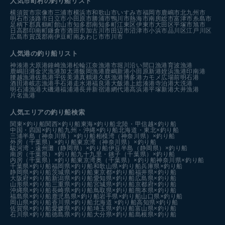
人気市町村の釣り船リスト
横須賀市
宗像市
三浦市
横浜市
和歌山市
いすみ市
福岡市
鹿嶋市
北九州市
明石市
淡路市
日立市
小田原市
勝浦市
鴨川市
熱海市
南房総市
富津市
糸島市
足柄下郡真鶴町
館山市
知多郡南知多町
江東区
伊東市
大田区
平塚市
旭市
日高郡印南町
鎌倉市
酒田市
加古川市
田辺市
沼津市
小浜市
品川区
江戸川区
広島市
賀茂郡南伊豆町
南あわじ市
市川市
人気港の釣り船リスト
神湊港
大原港
鐘崎漁港
松輪江奈漁港
市堀川沿い
間口漁港
育波漁港
鹿嶋旧港
金沢漁港
加太港
飯岡漁港
鹿嶋新港
小田原新港
姪浜漁港
印南港
腰越漁港
佐島港
宇佐美港
真鶴港
久慈漁港
博多港カモメ広場前
明石港
酒田港
岐志漁港
手石港
走水港
福良港
大飯港
上総湊港
寺泊港
大洗港
明石浦漁港
大磯港
福浦港
長井新宿港
網代港
高浜港
平塚新港
大井漁港
片名漁港
人気エリアの釣り船検索
関東×釣り船
関西×釣り船
東海×釣り船
北陸・甲信越×釣り船
中国・四国×釣り船
九州・沖縄×釣り船
北海道・東北×釣り船
三浦半島（神奈川県）×釣り船
相模湾（神奈川県）×釣り船
外房（千葉県）×釣り船
東京湾（神奈川県）×釣り船
駿河湾・遠州灘（静岡県）×釣り船
伊豆半島（静岡県）×釣り船
南房（千葉県）×釣り船
九十九里・銚子（千葉県）×釣り船
内房（千葉県）×釣り船
東京湾奥（千葉県）×釣り船
神奈川県×釣り船
千葉県×釣り船
福岡県×釣り船
和歌山県×釣り船
兵庫県×釣り船
静岡県×釣り船
茨城県×釣り船
東京都×釣り船
福井県×釣り船
大阪府×釣り船
新潟県×釣り船
愛知県×釣り船
広島県×釣り船
山形県×釣り船
三重県×釣り船
宮城県×釣り船
京都府×釣り船
沖縄県×釣り船
長崎県×釣り船
鳥取県×釣り船
熊本県×釣り船
福島県×釣り船
鹿児島県×釣り船
岩手県×釣り船
山口県×釣り船
岡山県×釣り船
香川県×釣り船
北海道 ×釣り船
高知県×釣り船
佐賀県×釣り船
愛媛県×釣り船
埼玉県×釣り船
富山県×釣り船
石川県×釣り船
徳島県×釣り船
大分県×釣り船
島根県×釣り船