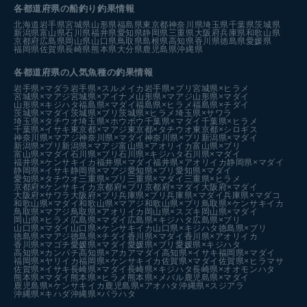
各都道府県の船釣り釣果情報
北海道
岩手県
宮城県
山形県
福島県
東京都
神奈川県
埼玉県
千葉県
茨城県
新潟県
富山県
石川県
福井県
愛知県
静岡県
三重県
大阪府
兵庫県
和歌山県
京都府
広島県
岡山県
山口県
鳥取県
島根県
高知県
香川県
徳島県
愛媛県
福岡県
佐賀県
長崎県
熊本県
大分県
鹿児島県
沖縄県
各都道府県の人気魚種の釣果情報
岩手県×マダラ
岩手県×スルメイカ
岩手県×ブリ
宮城県×ヒラメ
宮城県×マアジ
宮城県×アイナメ
山形県×マアジ
山形県×マダイ
山形県×キジハタ
福島県×マダイ
福島県×ヒラメ
福島県×チダイ
茨城県×マダイ
茨城県×ブリ
茨城県×ヒラメ
埼玉県×サワラ
埼玉県×タチウオ
埼玉県×ホウボウ
千葉県×マダイ
千葉県×ヒラメ
千葉県×イサキ
東京都×マアジ
東京都×タチウオ
東京都×シロギス
神奈川県×マアジ
神奈川県×マダイ
神奈川県×ブリ
新潟県×マダイ
新潟県×ブリ
新潟県×マアジ
富山県×アオリイカ
富山県×ブリ
富山県×マダイ
石川県×ブリ
石川県×キジハタ
石川県×マダイ
福井県×ケンサキイカ
福井県×マダイ
福井県×アオリイカ
静岡県×マダイ
静岡県×イサキ
静岡県×マアジ
愛知県×ブリ
愛知県×マダイ
愛知県×タチウオ
三重県×ブリ
三重県×マダイ
三重県×ヒラメ
京都府×ケンサキイカ
京都府×ブリ
京都府×マダイ
大阪府×マダイ
大阪府×サワラ
大阪府×ブリ
兵庫県×ブリ
兵庫県×マダイ
兵庫県×マダコ
和歌山県×マダイ
和歌山県×マアジ
和歌山県×ブリ
鳥取県×ケンサキイカ
鳥取県×マアジ
鳥取県×アオリイカ
岡山県×スズキ
岡山県×マダイ
岡山県×ヒラメ
広島県×マダイ
広島県×キジハタ
広島県×ブリ
山口県×マダイ
山口県×ケンサキイカ
山口県×キジハタ
徳島県×ブリ
徳島県×マアジ
徳島県×チダイ
香川県×マダイ
香川県×アオリイカ
香川県×マゴチ
愛媛県×マダイ
愛媛県×ブリ
愛媛県×キジハタ
高知県×カンパチ
高知県×アカアマダイ
高知県×イサキ
福岡県×マダイ
福岡県×ヤリイカ
福岡県×ケンサキイカ
佐賀県×マダイ
佐賀県×ヒラマサ
佐賀県×イサキ
長崎県×マダイ
長崎県×キジハタ
長崎県×オオモンハタ
熊本県×マダイ
熊本県×ヒラメ
熊本県×メバル
鹿児島県×マダイ
鹿児島県×ケンサキイカ
鹿児島県×アオハタ
沖縄県×スジアラ
沖縄県×キハダ
沖縄県×バラハタ