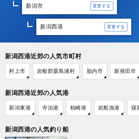
新潟市
変更する
新潟西港
変更する
新潟西港近郊の人気市町村
村上市
岩船郡粟島浦村
胎内市
新発田市
新潟西港近郊の人気港
新潟東港
寺泊港
柏崎港
岩船漁港
寝
新潟西港の人気釣り船