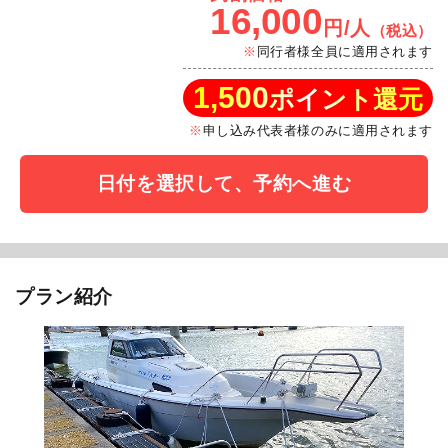
16,000
円/人
（税込）
同行者様全員に適用されます
1,500
ポイント還元
申し込み代表者様のみに適用されます
日付を選択して、予約へ進む
プラン紹介