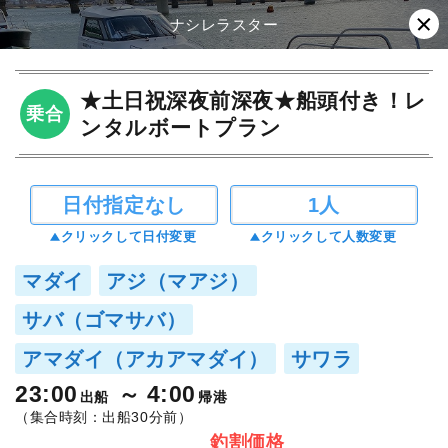
ナシレラスター
★土日祝深夜前深夜★船頭付き！レ
乗合
ンタルボートプラン
日付指定なし
1人
クリックして日付変更
クリックして人数変更
マダイ
アジ（マアジ）
サバ（ゴマサバ）
アマダイ（アカアマダイ）
サワラ
23:00
4:00
出船
帰港
（集合時刻：出船30分前）
釣割価格