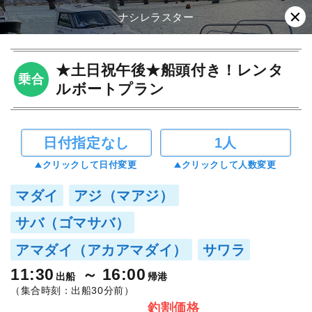
ナシレラスター
★土日祝午後★船頭付き！レンタ
乗合
ルボートプラン
日付指定なし
1人
クリックして日付変更
クリックして人数変更
マダイ
アジ（マアジ）
サバ（ゴマサバ）
アマダイ（アカアマダイ）
サワラ
11:30
16:00
出船
帰港
（集合時刻：出船30分前）
釣割価格