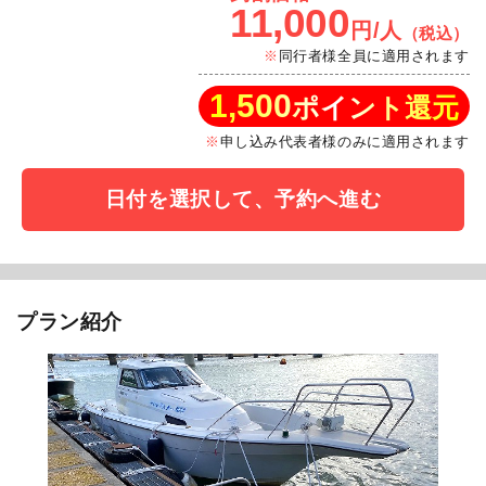
11,000
円/人
（税込）
同行者様全員に適用されます
1,500
ポイント還元
申し込み代表者様のみに適用されます
日付を選択して、予約へ進む
プラン紹介