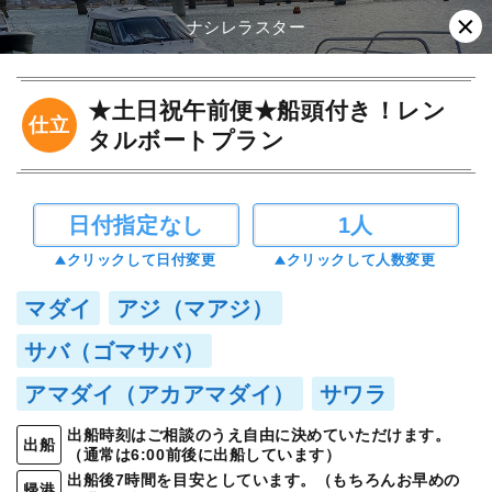
ナシレラスター
★土日祝午前便★船頭付き！レン
仕立
タルボートプラン
日付指定なし
1人
クリックして日付変更
クリックして人数変更
マダイ
アジ（マアジ）
サバ（ゴマサバ）
アマダイ（アカアマダイ）
サワラ
出船時刻はご相談のうえ自由に決めていただけます。
出船
（通常は6:00前後に出船しています）
出船後7時間を目安としています。（もちろんお早めの
帰港