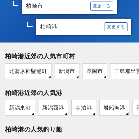
柏崎市
変更する
柏崎港
変更する
柏崎港近郊の人気市町村
北蒲原郡聖籠町
新潟市
長岡市
三島郡出
柏崎港近郊の人気港
新潟東港
新潟西港
寺泊港
岩船漁港
柏崎港の人気釣り船