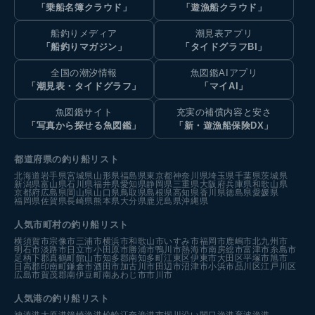
「乗船名簿クラウド」
「遊漁船クラウド」
船釣りメディア
潮見表アプリ
「船釣りマガジン」
「タイドグラフBI」
全国の潮汐情報
魚図鑑AIアプリ
「潮見表・タイドグラフ」
「マイAI」
魚図鑑サイト
充実の補償内容と安さ
「写真から探せる魚図鑑」
「新・遊漁船保険DX」
都道府県の釣り船リスト
北海道
岩手県
宮城県
山形県
福島県
東京都
神奈川県
埼玉県
千葉県
茨城県
新潟県
富山県
石川県
福井県
愛知県
静岡県
三重県
大阪府
兵庫県
和歌山県
京都府
広島県
岡山県
山口県
鳥取県
島根県
高知県
香川県
徳島県
愛媛県
福岡県
佐賀県
長崎県
熊本県
大分県
鹿児島県
沖縄県
人気市町村の釣り船リスト
横須賀市
宗像市
三浦市
横浜市
和歌山市
いすみ市
福岡市
鹿嶋市
北九州市
明石市
淡路市
日立市
小田原市
勝浦市
鴨川市
熱海市
南房総市
富津市
糸島市
足柄下郡真鶴町
館山市
知多郡南知多町
江東区
伊東市
大田区
平塚市
旭市
日高郡印南町
鎌倉市
酒田市
加古川市
田辺市
沼津市
小浜市
品川区
江戸川区
広島市
賀茂郡南伊豆町
南あわじ市
市川市
人気港の釣り船リスト
神湊港
大原港
鐘崎漁港
松輪江奈漁港
市堀川沿い
間口漁港
育波漁港