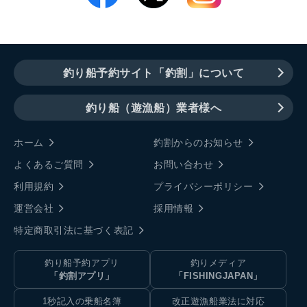
釣り船予約サイト「釣割」について
釣り船（遊漁船）業者様へ
ホーム
釣割からのお知らせ
よくあるご質問
お問い合わせ
利用規約
プライバシーポリシー
運営会社
採用情報
特定商取引法に基づく表記
釣り船予約アプリ
釣りメディア
「釣割アプリ」
「FISHINGJAPAN」
1秒記入の乗船名簿
改正遊漁船業法に対応