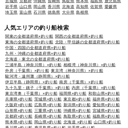
宮城県
京都府
沖縄県
長崎県
鳥取県
熊本県
福島県
鹿児島県
岩手県
山口県
岡山県
香川県
北海道
高知県
佐賀県
愛媛県
埼玉県
富山県
石川県
徳島県
大分県
島根県
人気エリアの釣り船検索
関東の全都道府県×釣り船
関西の全都道府県×釣り船
東海の全都道府県×釣り船
北陸・甲信越の全都道府県×釣り船
中国・四国の全都道府県×釣り船
九州・沖縄の全都道府県×釣り船
北海道・東北の全都道府県×釣り船
三浦半島（神奈川県）×釣り船
相模湾（神奈川県）×釣り船
外房（千葉県）×釣り船
東京湾（神奈川県）×釣り船
駿河湾・遠州灘（静岡県）×釣り船
伊豆半島（静岡県）×釣り船
南房（千葉県）×釣り船
九十九里・銚子（千葉県）×釣り船
内房（千葉県）×釣り船
東京湾奥（千葉県）×釣り船
福岡県×釣り船
和歌山県×釣り船
兵庫県×釣り船
茨城県×釣り船
東京都×釣り船
福井県×釣り船
大阪府×釣り船
広島県×釣り船
新潟県×釣り船
愛知県×釣り船
山形県×釣り船
三重県×釣り船
沖縄県×釣り船
宮城県×釣り船
京都府×釣り船
長崎県×釣り船
鳥取県×釣り船
福島県×釣り船
熊本県×釣り船
岡山県×釣り船
北海道 ×釣り船
山口県×釣り船
香川県×釣り船
鹿児島県×釣り船
岩手県×釣り船