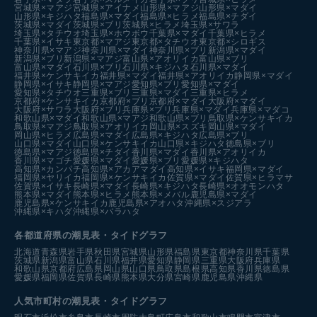
宮城県×マアジ
宮城県×アイナメ
山形県×マアジ
山形県×マダイ
山形県×キジハタ
福島県×マダイ
福島県×ヒラメ
福島県×チダイ
茨城県×マダイ
茨城県×ブリ
茨城県×ヒラメ
埼玉県×サワラ
埼玉県×タチウオ
埼玉県×ホウボウ
千葉県×マダイ
千葉県×ヒラメ
千葉県×イサキ
東京都×マアジ
東京都×タチウオ
東京都×シロギス
神奈川県×マアジ
神奈川県×マダイ
神奈川県×ブリ
新潟県×マダイ
新潟県×ブリ
新潟県×マアジ
富山県×アオリイカ
富山県×ブリ
富山県×マダイ
石川県×ブリ
石川県×キジハタ
石川県×マダイ
福井県×ケンサキイカ
福井県×マダイ
福井県×アオリイカ
静岡県×マダイ
静岡県×イサキ
静岡県×マアジ
愛知県×ブリ
愛知県×マダイ
愛知県×タチウオ
三重県×ブリ
三重県×マダイ
三重県×ヒラメ
京都府×ケンサキイカ
京都府×ブリ
京都府×マダイ
大阪府×マダイ
大阪府×サワラ
大阪府×ブリ
兵庫県×ブリ
兵庫県×マダイ
兵庫県×マダコ
和歌山県×マダイ
和歌山県×マアジ
和歌山県×ブリ
鳥取県×ケンサキイカ
鳥取県×マアジ
鳥取県×アオリイカ
岡山県×スズキ
岡山県×マダイ
岡山県×ヒラメ
広島県×マダイ
広島県×キジハタ
広島県×ブリ
山口県×マダイ
山口県×ケンサキイカ
山口県×キジハタ
徳島県×ブリ
徳島県×マアジ
徳島県×チダイ
香川県×マダイ
香川県×アオリイカ
香川県×マゴチ
愛媛県×マダイ
愛媛県×ブリ
愛媛県×キジハタ
高知県×カンパチ
高知県×アカアマダイ
高知県×イサキ
福岡県×マダイ
福岡県×ヤリイカ
福岡県×ケンサキイカ
佐賀県×マダイ
佐賀県×ヒラマサ
佐賀県×イサキ
長崎県×マダイ
長崎県×キジハタ
長崎県×オオモンハタ
熊本県×マダイ
熊本県×ヒラメ
熊本県×メバル
鹿児島県×マダイ
鹿児島県×ケンサキイカ
鹿児島県×アオハタ
沖縄県×スジアラ
沖縄県×キハダ
沖縄県×バラハタ
各都道府県の潮見表
・タイドグラフ
北海道
青森県
岩手県
秋田県
宮城県
山形県
福島県
東京都
神奈川県
千葉県
茨城県
新潟県
富山県
石川県
福井県
愛知県
静岡県
三重県
大阪府
兵庫県
和歌山県
京都府
広島県
岡山県
山口県
鳥取県
島根県
高知県
香川県
徳島県
愛媛県
福岡県
佐賀県
長崎県
熊本県
大分県
宮崎県
鹿児島県
沖縄県
人気市町村の潮見表・タイドグラフ