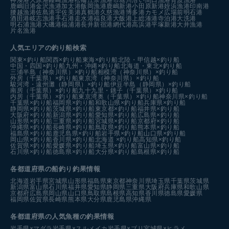
鹿嶋旧港
金沢漁港
加太港
飯岡漁港
鹿嶋新港
小田原新港
姪浜漁港
印南港
腰越漁港
佐島港
宇佐美港
真鶴港
久慈漁港
博多港カモメ広場前
明石港
酒田港
岐志漁港
手石港
走水港
福良港
大飯港
上総湊港
寺泊港
大洗港
明石浦漁港
大磯港
福浦港
長井新宿港
網代港
高浜港
平塚新港
大井漁港
片名漁港
人気エリアの釣り船検索
関東×釣り船
関西×釣り船
東海×釣り船
北陸・甲信越×釣り船
中国・四国×釣り船
九州・沖縄×釣り船
北海道・東北×釣り船
三浦半島（神奈川県）×釣り船
相模湾（神奈川県）×釣り船
外房（千葉県）×釣り船
東京湾（神奈川県）×釣り船
駿河湾・遠州灘（静岡県）×釣り船
伊豆半島（静岡県）×釣り船
南房（千葉県）×釣り船
九十九里・銚子（千葉県）×釣り船
内房（千葉県）×釣り船
東京湾奥（千葉県）×釣り船
神奈川県×釣り船
千葉県×釣り船
福岡県×釣り船
和歌山県×釣り船
兵庫県×釣り船
静岡県×釣り船
茨城県×釣り船
東京都×釣り船
福井県×釣り船
大阪府×釣り船
新潟県×釣り船
愛知県×釣り船
広島県×釣り船
山形県×釣り船
三重県×釣り船
宮城県×釣り船
京都府×釣り船
沖縄県×釣り船
長崎県×釣り船
鳥取県×釣り船
熊本県×釣り船
福島県×釣り船
鹿児島県×釣り船
岩手県×釣り船
山口県×釣り船
岡山県×釣り船
香川県×釣り船
北海道 ×釣り船
高知県×釣り船
佐賀県×釣り船
愛媛県×釣り船
埼玉県×釣り船
富山県×釣り船
石川県×釣り船
徳島県×釣り船
大分県×釣り船
島根県×釣り船
各都道府県の船釣り釣果情報
北海道
岩手県
宮城県
山形県
福島県
東京都
神奈川県
埼玉県
千葉県
茨城県
新潟県
富山県
石川県
福井県
愛知県
静岡県
三重県
大阪府
兵庫県
和歌山県
京都府
広島県
岡山県
山口県
鳥取県
島根県
高知県
香川県
徳島県
愛媛県
福岡県
佐賀県
長崎県
熊本県
大分県
鹿児島県
沖縄県
各都道府県の人気魚種の釣果情報
岩手県×マダラ
岩手県×スルメイカ
岩手県×ブリ
宮城県×ヒラメ