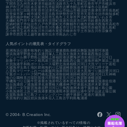
明石市
浜松市
糸島市
長崎市
周防大島町
広島市
和歌山市
鳴門市
富津市
下関市
北九州市
木更津市
姫路市
淡路市
九十九里町
石巻市
平戸市
横浜市
神戸市
江戸川区
名古屋市
呉市
延岡市
志摩市
館山市
平塚市
小豆島町
四日市市
江田島市
常滑市
沼津市
松山市
福山市
横須賀市
唐津市
津市
長島町
佐世保市
茅ヶ崎市
浦安市
宮古島市
伊勢市
伊万里市
天草市
今治市
南知多町
勝浦市
南伊勢町
大洗町
浜田市
五島市
上天草市
芦北町
愛南町
いわき市
大磯町
長門市
千葉市
焼津市
亘理町
境港市
田原市
臼杵市
鈴鹿市
西尾市
恩納村
銚子市
仙台市
八戸市
芦屋町
光市
舞鶴市
行橋市
碧南市
西海市
高松市
葉山町
徳之島町
気仙沼市
市川市
桑名市
廿日市市
福岡市
赤穂市
屋久島町
苫小牧市
玉名市
糸魚川市
川崎市
尾鷲市
柳井市
宇土市
加古川市
宗像市
諫早市
西宮市
上越市
倉敷市
出水市
南あわじ市
人気ポイントの潮見表・タイドグラフ
若洲海浜公園
本牧海釣り施設
三番瀬
鹿島港
横浜
舞阪漁港
那珂湊港
豊浜漁港
宇野港
小名浜港
貝塚人工島
加太漁港
大津港
葛西海浜公園
アジュール舞子
野島公園
閖上港
福田港
須磨海岸
清水港
旧江戸川河口
新舞子マリンパーク
相馬港
三池港
東扇島西公園
三浦海岸
南芦屋浜
二見港
片貝漁港
平和島ボートレース場
野北漁港
相模川河口
大洗マリーナ
若松
大蔵海岸
玉島Ｅ地区
碧南海釣り広場
波崎新漁港
木曽川河口
呼子港
八景島マリーナ
ふれーゆ裏
飯岡漁港
羽田
日立港
大黒海づり施設
豊川河口
千葉ポートパーク
関門橋
名護漁港
御前崎港
師崎港
阿武隈川河口
天神崎
海の公園
検見川堤防
筑後川昇開橋
室見川河口
敦賀新港
横須賀
平磯海づり公園
牛窓港
垂水漁港
明石港
本渡港
鳥取港
東幡豆漁港
佐伯港
仙台漁港
田ノ浦漁港
津名港
豊橋
大磯港
神戸空港親水護岸
木更津港
武庫川一文字
新宮漁港
吉野川河口
三角西港
洲本港
千葉港
城ヶ島公園
小島漁港
吹上浜
三崎漁港
妻鹿漁港
熊本新港
館山港
牛深
宇品波止場公園
志賀島漁港
大三島フィッシングパーク
網干港
新仁尾港
片瀬漁港
市原海釣り施設
姪浜漁港
本荘人工島
古宇利島
亀浦港
© 2004- B.Creation Inc.
※掲載されているすべての情報の