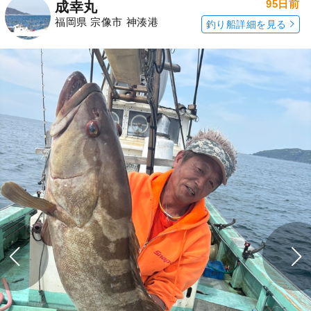
95日前
成幸丸
福岡県 宗像市 神湊港
釣り船詳細を見る