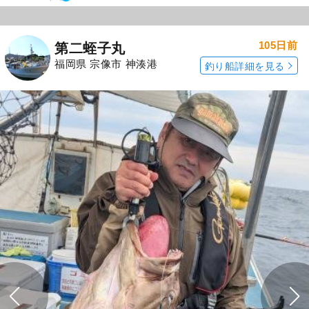
105日前
第二蛭子丸
福岡県 宗像市 神湊港
釣り船詳細を見る