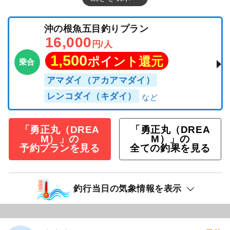
沖の根魚五目釣りプラン
16,000
円/人
1,500
ポイント還元
乗合
アマダイ（アカアマダイ）
レンコダイ（キダイ）
「勇正丸（DREA
「勇正丸（DREA
M）」の
M）」の
予約プランを見る
全ての釣果を見る
釣行当日の気象情報を表示