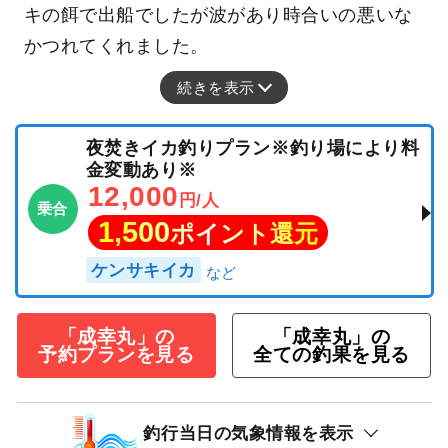
キの餌で出船でしたが波があり時合いの悪いな
かつれてくれました。
続きを表示
夜焚きイカ釣りプラン※釣り場により料
金変動あり※
12,000
円/人
乗合
1,500
ポイント還元
ケンサキイカ
「成幸丸」の
「成幸丸」の
予約プランを見る
全ての釣果を見る
釣行当日の気象情報を表示