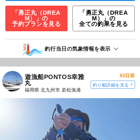
「勇正丸（DREA
「勇正丸（DREA
M）」の
M）」の
予約プランを見る
全ての釣果を見る
釣行当日の気象情報を表示
92日前
遊漁船PONTOS幸雅
丸
釣り船詳細を見る
福岡県 北九州市 若松漁港