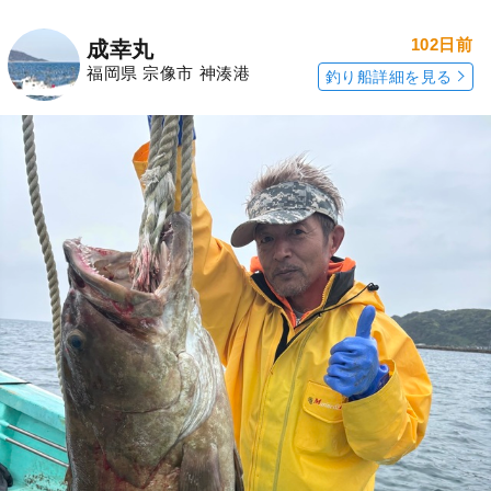
102日前
成幸丸
福岡県 宗像市 神湊港
釣り船詳細を見る