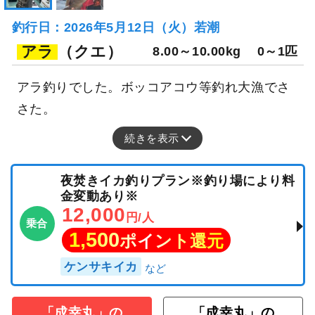
釣行日：2026年5月12日（火）若潮
アラ
（クエ）
8.00～10.00kg
0～1匹
アラ釣りでした。ボッコアコウ等釣れ大漁でさ
さた。
続きを表示
夜焚きイカ釣りプラン※釣り場により料
金変動あり※
12,000
円/人
乗合
1,500
ポイント還元
ケンサキイカ
「成幸丸」の
「成幸丸」の