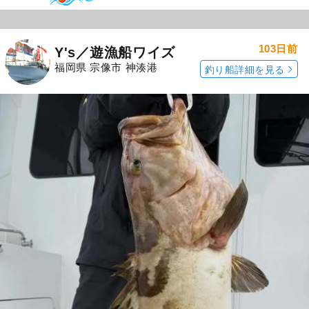
103日前
Y's／遊漁船ワイズ
福岡県 宗像市 神湊港
釣り船詳細を見る