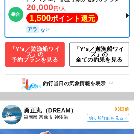
20,000
円/人
乗合
1,500
ポイント還元
アラ
「Y's／遊漁船ワイ
「Y's／遊漁船ワイ
ズ」の
ズ」の
予約プランを見る
全ての釣果を見る
釣行当日の気象情報を表示
93日前
勇正丸（DREAM）
福岡県 宗像市 神湊港
釣り船詳細を見る