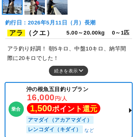
釣行日：2026年5月11日（月）長潮
アラ
（クエ）
5.00～20.00kg
0～1匹
アラ釣り好調！ 朝5キロ、中盤10キロ、納竿間
際に20キロでした！
続きを表示
沖の根魚五目釣りプラン
16,000
円/人
1,500
ポイント還元
乗合
アマダイ（アカアマダイ）
レンコダイ（キダイ）