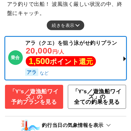
アラ釣りで出船！ 波風強く厳しい状況の中、終
盤にキャッチ。
続きを表示
アラ（クエ）を狙う泳がせ釣りプラン
20,000
円/人
乗合
1,500
ポイント還元
アラ
「Y's／遊漁船ワイ
「Y's／遊漁船ワイ
ズ」の
ズ」の
予約プランを見る
全ての釣果を見る
釣行当日の気象情報を表示