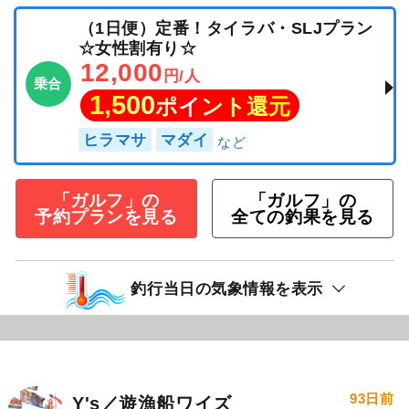
（1日便）定番！タイラバ・SLJプラン
☆女性割有り☆
12,000
円/人
乗合
1,500
ポイント還元
ヒラマサ
マダイ
「ガルフ」の
「ガルフ」の
予約プランを見る
全ての釣果を見る
釣行当日の気象情報を表示
93日前
Y's／遊漁船ワイズ