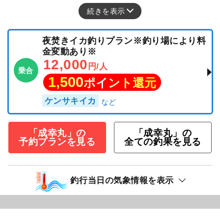
続きを表示
夜焚きイカ釣りプラン※釣り場により料
金変動あり※
12,000
円/人
乗合
1,500
ポイント還元
ケンサキイカ
「成幸丸」の
「成幸丸」の
予約プランを見る
全ての釣果を見る
釣行当日の気象情報を表示