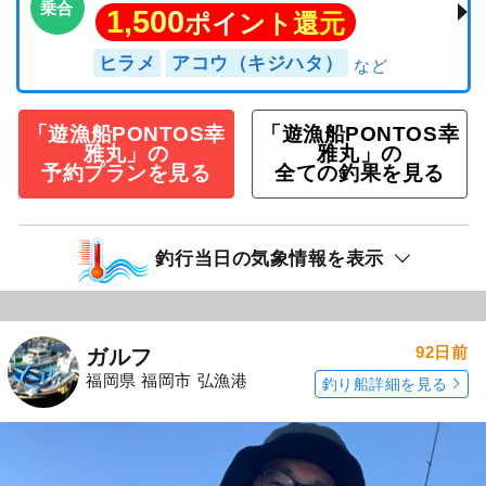
乗合
1,500
ポイント還元
ヒラメ
アコウ（キジハタ）
「遊漁船PONTOS幸
「遊漁船PONTOS幸
雅丸」の
雅丸」の
予約プランを見る
全ての釣果を見る
釣行当日の気象情報を表示
92日前
ガルフ
福岡県 福岡市 弘漁港
釣り船詳細を見る