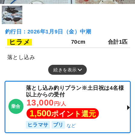
釣行日：2026年1月9日（金）中潮
ヒラメ
70cm
合計1匹
落とし込み
続きを表示
落とし込み釣りプラン※土日祝は4名様
以上からの受付
13,000
円/人
乗合
1,500
ポイント還元
ヒラマサ
ブリ