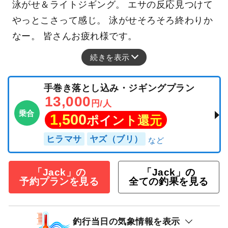
泳がせ＆ライトジギング。 エサの反応見つけて
やっとこさって感じ。 泳がせそろそろ終わりか
なー。 皆さんお疲れ様です。
続きを表示
手巻き落とし込み・ジギングプラン
13,000
円/人
乗合
1,500
ポイント還元
ヒラマサ
ヤズ（ブリ）
「Jack」の
「Jack」の
予約プランを見る
全ての釣果を見る
釣行当日の気象情報を表示