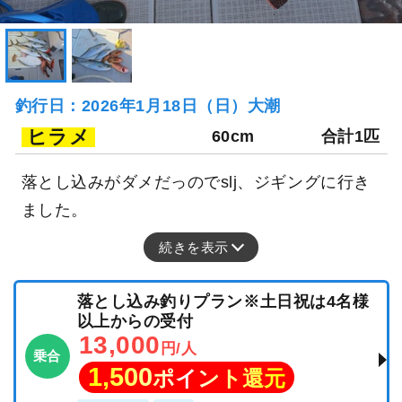
釣行日：2026年1月18日（日）大潮
ヒラメ
60cm
合計1匹
落とし込みがダメだっのでslj、ジギングに行き
ました。
続きを表示
落とし込み釣りプラン※土日祝は4名様
以上からの受付
13,000
円/人
乗合
1,500
ポイント還元