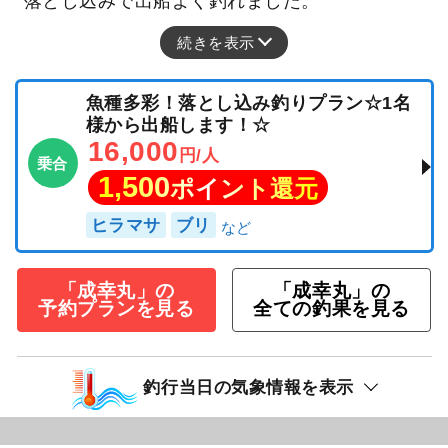
落とし込みで出船よく釣れました。
続きを表示
魚種多彩！落とし込み釣りプラン☆1名
様から出船します！☆
16,000
円/人
乗合
1,500
ポイント還元
ヒラマサ
ブリ
「成幸丸」の
「成幸丸」の
予約プランを見る
全ての釣果を見る
釣行当日の気象情報を表示