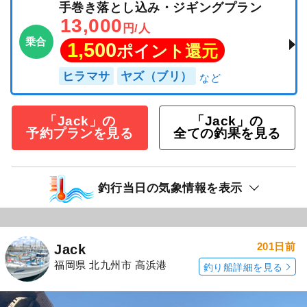
手巻き落とし込み・ジギングプラン
13,000
円/人
乗合
1,500
ポイント還元
ヒラマサ
ヤズ（ブリ）
「Jack」の
「Jack」の
予約プランを見る
全ての釣果を見る
釣行当日の気象情報を表示
201日前
Jack
福岡県 北九州市 高浜港
釣り船詳細を見る