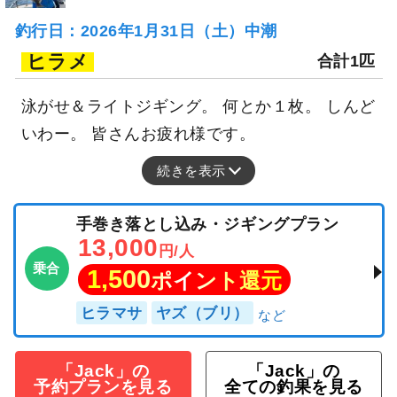
釣行日：2026年1月31日（土）中潮
ヒラメ
合計1匹
泳がせ＆ライトジギング。 何とか１枚。 しんど
いわー。 皆さんお疲れ様です。
続きを表示
手巻き落とし込み・ジギングプラン
13,000
円/人
乗合
1,500
ポイント還元
ヒラマサ
ヤズ（ブリ）
「Jack」の
「Jack」の
予約プランを見る
全ての釣果を見る