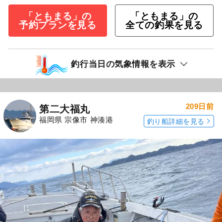
「ともまる」の
「ともまる」の
予約プランを見る
全ての釣果を見る
釣行当日の気象情報を表示
209日前
第二大福丸
福岡県 宗像市 神湊港
釣り船詳細を見る