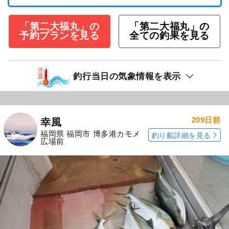
「第二大福丸」の
「第二大福丸」の
予約プランを見る
全ての釣果を見る
釣行当日の気象情報を表示
209日前
幸風
福岡県 福岡市 博多港カモメ
釣り船詳細を見る
広場前