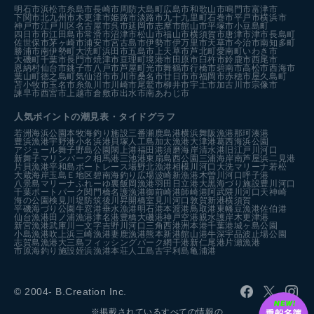
明石市
浜松市
糸島市
長崎市
周防大島町
広島市
和歌山市
鳴門市
富津市
下関市
北九州市
木更津市
姫路市
淡路市
九十九里町
石巻市
平戸市
横浜市
神戸市
江戸川区
名古屋市
呉市
延岡市
志摩市
館山市
平塚市
小豆島町
四日市市
江田島市
常滑市
沼津市
松山市
福山市
横須賀市
唐津市
津市
長島町
佐世保市
茅ヶ崎市
浦安市
宮古島市
伊勢市
伊万里市
天草市
今治市
南知多町
勝浦市
南伊勢町
大洗町
浜田市
五島市
上天草市
芦北町
愛南町
いわき市
大磯町
千葉市
長門市
焼津市
亘理町
境港市
田原市
臼杵市
鈴鹿市
西尾市
恩納村
仙台市
銚子市
八戸市
芦屋町
光市
舞鶴市
行橋市
碧南市
高松市
西海市
葉山町
徳之島町
気仙沼市
市川市
桑名市
廿日市市
福岡市
赤穂市
屋久島町
苫小牧市
玉名市
糸魚川市
川崎市
尾鷲市
柳井市
宇土市
加古川市
宗像市
諫早市
西宮市
上越市
倉敷市
出水市
南あわじ市
人気ポイントの潮見表・タイドグラフ
若洲海浜公園
本牧海釣り施設
三番瀬
鹿島港
横浜
舞阪漁港
那珂湊港
豊浜漁港
宇野港
小名浜港
貝塚人工島
加太漁港
大津港
葛西海浜公園
アジュール舞子
野島公園
閖上港
福田港
須磨海岸
清水港
旧江戸川河口
新舞子マリンパーク
相馬港
三池港
東扇島西公園
三浦海岸
南芦屋浜
二見港
片貝漁港
平和島ボートレース場
野北漁港
相模川河口
大洗マリーナ
若松
大蔵海岸
玉島Ｅ地区
碧南海釣り広場
波崎新漁港
木曽川河口
呼子港
八景島マリーナ
ふれーゆ裏
飯岡漁港
羽田
日立港
大黒海づり施設
豊川河口
千葉ポートパーク
関門橋
名護漁港
御前崎港
師崎港
阿武隈川河口
天神崎
海の公園
検見川堤防
筑後川昇開橋
室見川河口
敦賀新港
横須賀
平磯海づり公園
牛窓港
垂水漁港
明石港
本渡港
鳥取港
東幡豆漁港
佐伯港
仙台漁港
田ノ浦漁港
津名港
豊橋
大磯港
神戸空港親水護岸
木更津港
新宮漁港
武庫川一文字
吉野川河口
三角西港
洲本港
千葉港
城ヶ島公園
小島漁港
吹上浜
三崎漁港
妻鹿漁港
熊本新港
館山港
牛深
宇品波止場公園
志賀島漁港
大三島フィッシングパーク
網干港
新仁尾港
片瀬漁港
市原海釣り施設
姪浜漁港
本荘人工島
古宇利島
亀浦港
© 2004- B.Creation Inc.
※掲載されているすべての情報の