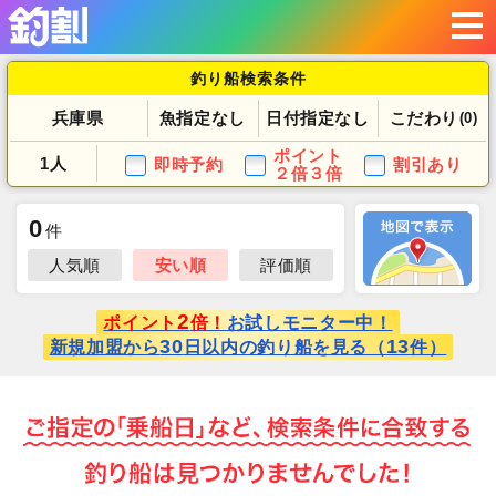
釣り船検索条件
兵庫県
魚指定なし
日付指定なし
こだわり
(0)
ポイント
1人
即時予約
割引あり
２倍３倍
0
件
人気順
安い順
評価順
2
ポイント
倍！
お試しモニター中！
30
13
新規加盟から
日以内の釣り船を見る（
件）