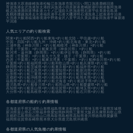
神湊港
大原港
鐘崎漁港
松輪江奈漁港
市堀川沿い
間口漁港
鹿嶋旧港
育波漁港
金沢漁港
加太港
姪浜漁港
小田原新港
鹿嶋新港
印南港
飯岡漁港
岐志漁港
酒田港
博多港カモメ広場前
久慈漁港
明石港
宇佐美港
佐島港
真鶴港
腰越漁港
走水港
福良港
手石港
大磯港
明石浦漁港
上総湊港
寺泊港
大洗港
大飯港
福浦港
境港中野港
金沢八景平潟
久美浜港
金田漁港
平塚新港
平潟港
人気エリアの釣り船検索
関東×釣り船
関西×釣り船
東海×釣り船
北陸・甲信越×釣り船
中国・四国×釣り船
九州・沖縄×釣り船
北海道・東北×釣り船
三浦半島（神奈川県）×釣り船
相模湾（神奈川県）×釣り船
外房（千葉県）×釣り船
東京湾（神奈川県）×釣り船
駿河湾・遠州灘（静岡県）×釣り船
伊豆半島（静岡県）×釣り船
南房（千葉県）×釣り船
九十九里・銚子（千葉県）×釣り船
内房（千葉県）×釣り船
東京湾奥（千葉県）×釣り船
神奈川県×釣り船
千葉県×釣り船
福岡県×釣り船
和歌山県×釣り船
兵庫県×釣り船
静岡県×釣り船
茨城県×釣り船
東京都×釣り船
福井県×釣り船
大阪府×釣り船
広島県×釣り船
愛知県×釣り船
新潟県×釣り船
山形県×釣り船
三重県×釣り船
長崎県×釣り船
宮城県×釣り船
京都府×釣り船
沖縄県×釣り船
鳥取県×釣り船
熊本県×釣り船
福島県×釣り船
山口県×釣り船
北海道 ×釣り船
岩手県×釣り船
鹿児島県×釣り船
香川県×釣り船
岡山県×釣り船
愛媛県×釣り船
高知県×釣り船
富山県×釣り船
佐賀県×釣り船
埼玉県×釣り船
大分県×釣り船
島根県×釣り船
徳島県×釣り船
石川県×釣り船
各都道府県の船釣り釣果情報
北海道
岩手県
宮城県
山形県
福島県
東京都
神奈川県
埼玉県
千葉県
茨城県
新潟県
富山県
石川県
福井県
愛知県
静岡県
三重県
大阪府
兵庫県
和歌山県
京都府
広島県
岡山県
山口県
鳥取県
島根県
高知県
香川県
徳島県
愛媛県
福岡県
佐賀県
長崎県
熊本県
大分県
鹿児島県
沖縄県
各都道府県の人気魚種の釣果情報