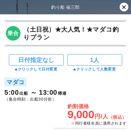
釣り船 福三郎
（土日祝）★大人気！★マダコ釣
乗合
りプラン
日付指定なし
1人
クリックして日付変更
クリックして人数変更
マダコ
5:00
13:00
出船
帰港
（集合時刻：出船30分前）
釣割価格
9,000
円/人
（税込）
同行者様全員に適用されます