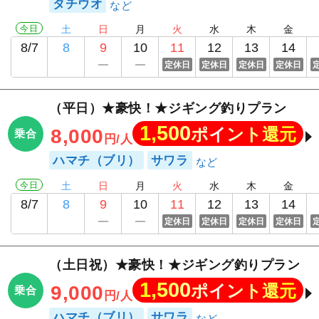
タチウオ
今日
土
日
月
火
水
木
金
8/7
8
9
10
11
12
13
14
定休日
定休日
定休日
定休日
（平日）★豪快！★ジギング釣りプラン
1,500
ポイント還元
8,000
乗合
円/人
ハマチ（ブリ）
サワラ
今日
土
日
月
火
水
木
金
8/7
8
9
10
11
12
13
14
定休日
定休日
定休日
定休日
（土日祝）★豪快！★ジギング釣りプラン
1,500
ポイント還元
9,000
乗合
円/人
ハマチ（ブリ）
サワラ