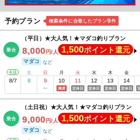
9
予約プラン
検索条件に合致したプラン
件
（平日）★大人気！★マダコ釣りプラン
1,500
ポイント還元
8,000
乗合
円/人
マダコ
今日
土
日
月
火
水
木
金
8/7
8
9
10
11
12
13
14
満席
定休日
定休日
定休日
定休日
（土日祝）★大人気！★マダコ釣りプラン
1,500
ポイント還元
9,000
乗合
円/人
マダコ