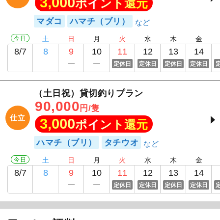
3,000
ポイント還元
マダコ
ハマチ（ブリ）
今日
土
日
月
火
水
木
金
8/7
8
9
10
11
12
13
14
定休日
定休日
定休日
定休日
（土日祝）貸切釣りプラン
90,000
円/隻
仕立
3,000
ポイント還元
ハマチ（ブリ）
タチウオ
今日
土
日
月
火
水
木
金
8/7
8
9
10
11
12
13
14
定休日
定休日
定休日
定休日