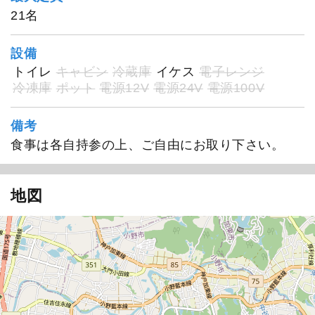
21名
設備
トイレ
キャビン
冷蔵庫
イケス
電子レンジ
冷凍庫
ポット
電源12V
電源24V
電源100V
備考
食事は各自持参の上、ご自由にお取り下さい。
地図