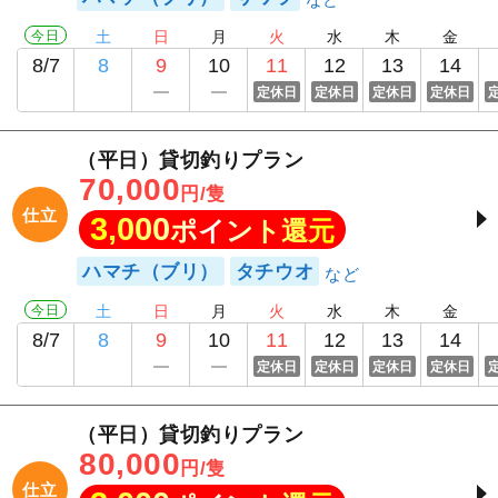
今日
土
日
月
火
水
木
金
8/7
8
9
10
11
12
13
14
定休日
定休日
定休日
定休日
（平日）貸切釣りプラン
70,000
円/隻
仕立
3,000
ポイント還元
ハマチ（ブリ）
タチウオ
今日
土
日
月
火
水
木
金
8/7
8
9
10
11
12
13
14
定休日
定休日
定休日
定休日
（平日）貸切釣りプラン
80,000
円/隻
仕立