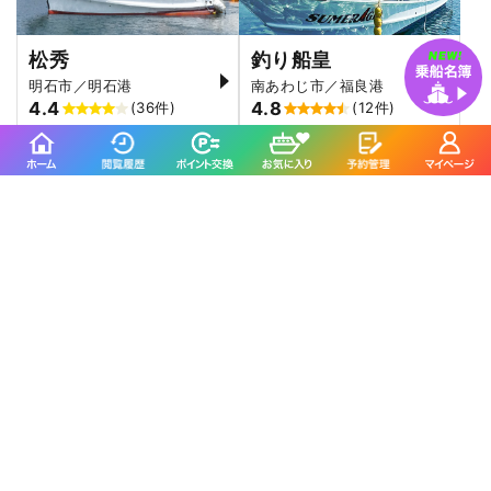
松秀
釣り船皇
明石市／明石港
南あわじ市／福良港
4.4
4.8
(36件)
(12件)
釣り船 福三郎に
よくいただくご質問
トイレは付いていますか？
はい、個室トイレを設置していますので、女性の方も
安心してご乗船ください。
マダコは狙えますか？
はい、釣り期間は定められていますが、明石浦漁業協
同組合員なので明石ダコを釣っていただけます。