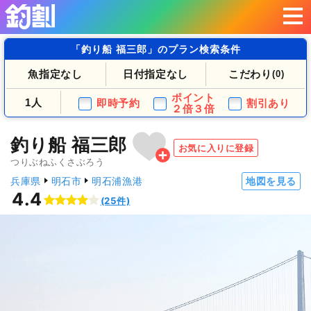
「釣り船 福三郎」のプラン検索条件
魚指定なし
日付指定なし
こだわり
(0)
ポイント
1人
即時予約
割引あり
２倍３倍
釣り船 福三郎
お気に入りに登録
つりぶねふくさぶろう
兵庫県
明石市
明石浦漁港
地図を見る
4.4
(25件)