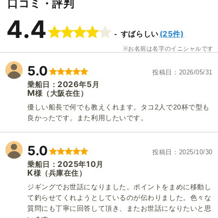
口コミ・評判
4.4
(25件)
すばらしい
お名前は名字のイニシャルです
5.0
投稿日
2026/05/31
2026
5
乗船日：
年
月
M
（大阪在住）
様
優しい船長で何でも教えくれます。タコ2人で20杯で型も
良かったです。また利用したいです。
5.0
投稿日
2025/10/30
2025
10
乗船日：
年
月
K
（兵庫在住）
様
ジギングでお世話になりました。ポイントをまめに移動し
1
/
20
て釣らせてくれようとしているのが伝わりました。色々な
質問にも丁寧に回答して頂き、またお世話になりたいと思