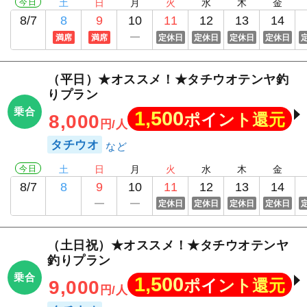
今日
土
日
月
火
水
木
金
8/7
8
9
10
11
12
13
14
満席
満席
定休日
定休日
定休日
定休日
（平日）★オススメ！★タチウオテンヤ釣
りプラン
乗合
1,500
ポイント還元
8,000
円/人
タチウオ
今日
土
日
月
火
水
木
金
8/7
8
9
10
11
12
13
14
定休日
定休日
定休日
定休日
（土日祝）★オススメ！★タチウオテンヤ
釣りプラン
乗合
1,500
ポイント還元
9,000
円/人