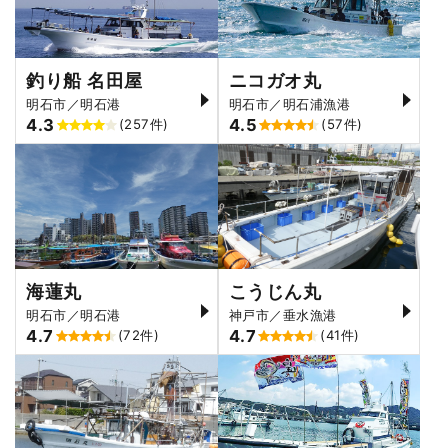
釣り船 名田屋
ニコガオ丸
明石市／明石港
明石市／明石浦漁港
4.3
4.5
(257件)
(57件)
海蓮丸
こうじん丸
明石市／明石港
神戸市／垂水漁港
4.7
4.7
(72件)
(41件)