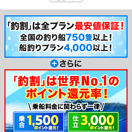
います。また、乗合をメインに出船しますが、実は
仕立船はとってもお得♪平日、土日祝共に5名様から
貸切可能で、友人と気兼ねなく、お好きな釣り物で
楽しめますよ。貸竿のご用意もありますので、ビギ
ナーでもお気軽にご利用下さい。
釣り船からのメッセージ
明石浦漁港で釣り船を開業している釣船 福三郎
です！季節折々の釣れている魚を中心に、潮の状況
や釣況を確認してお客様とのご相談で出船してまい
ります。お客様のご希望を優先して、楽しい釣りラ
イフが送れるよう、一緒に明石沖を楽しみましょう
^0^