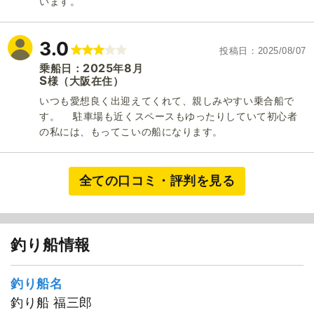
います。
3.0
投稿日
2025/08/07
2025
8
乗船日：
年
月
S
（大阪在住）
様
いつも愛想良く出迎えてくれて、親しみやすい乗合船で
す。 駐車場も近くスペースもゆったりしていて初心者
の私には、もってこいの船になります。
全ての口コミ・評判を見る
釣り船情報
釣船 福三郎
釣り船名
釣り船 福三郎