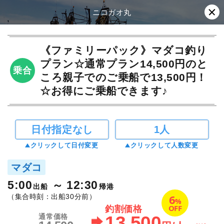
ニコガオ丸
《ファミリーパック》マダコ釣り
プラン☆通常プラン14,500円のと
乗合
ころ親子でのご乗船で13,500円！
☆お得にご乗船できます♪
日付指定なし
1人
クリックして日付変更
クリックして人数変更
マダコ
5:00
12:30
出船
帰港
6
（集合時刻：出船30分前）
%
OFF
釣割価格
13,500
通常価格