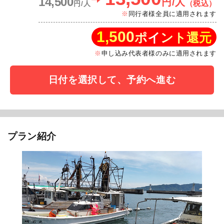
14,500
円/人
（税込）
円/人
同行者様全員に適用されます
1,500
ポイント還元
申し込み代表者様のみに適用されます
日付を選択して、予約へ進む
プラン紹介