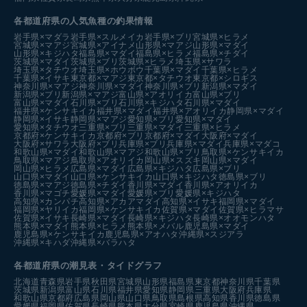
各都道府県の人気魚種の釣果情報
岩手県×マダラ
岩手県×スルメイカ
岩手県×ブリ
宮城県×ヒラメ
宮城県×マアジ
宮城県×アイナメ
山形県×マアジ
山形県×マダイ
山形県×キジハタ
福島県×マダイ
福島県×ヒラメ
福島県×チダイ
茨城県×マダイ
茨城県×ブリ
茨城県×ヒラメ
埼玉県×サワラ
埼玉県×タチウオ
埼玉県×ホウボウ
千葉県×マダイ
千葉県×ヒラメ
千葉県×イサキ
東京都×マアジ
東京都×タチウオ
東京都×シロギス
神奈川県×マアジ
神奈川県×マダイ
神奈川県×ブリ
新潟県×マダイ
新潟県×ブリ
新潟県×マアジ
富山県×アオリイカ
富山県×ブリ
富山県×マダイ
石川県×ブリ
石川県×キジハタ
石川県×マダイ
福井県×ケンサキイカ
福井県×マダイ
福井県×アオリイカ
静岡県×マダイ
静岡県×イサキ
静岡県×マアジ
愛知県×ブリ
愛知県×マダイ
愛知県×タチウオ
三重県×ブリ
三重県×マダイ
三重県×ヒラメ
京都府×ケンサキイカ
京都府×ブリ
京都府×マダイ
大阪府×マダイ
大阪府×サワラ
大阪府×ブリ
兵庫県×ブリ
兵庫県×マダイ
兵庫県×マダコ
和歌山県×マダイ
和歌山県×マアジ
和歌山県×ブリ
鳥取県×ケンサキイカ
鳥取県×マアジ
鳥取県×アオリイカ
岡山県×スズキ
岡山県×マダイ
岡山県×ヒラメ
広島県×マダイ
広島県×キジハタ
広島県×ブリ
山口県×マダイ
山口県×ケンサキイカ
山口県×キジハタ
徳島県×ブリ
徳島県×マアジ
徳島県×チダイ
香川県×マダイ
香川県×アオリイカ
香川県×マゴチ
愛媛県×マダイ
愛媛県×ブリ
愛媛県×キジハタ
高知県×カンパチ
高知県×アカアマダイ
高知県×イサキ
福岡県×マダイ
福岡県×ヤリイカ
福岡県×ケンサキイカ
佐賀県×マダイ
佐賀県×ヒラマサ
佐賀県×イサキ
長崎県×マダイ
長崎県×キジハタ
長崎県×オオモンハタ
熊本県×マダイ
熊本県×ヒラメ
熊本県×メバル
鹿児島県×マダイ
鹿児島県×ケンサキイカ
鹿児島県×アオハタ
沖縄県×スジアラ
沖縄県×キハダ
沖縄県×バラハタ
各都道府県の潮見表
・タイドグラフ
北海道
青森県
岩手県
秋田県
宮城県
山形県
福島県
東京都
神奈川県
千葉県
茨城県
新潟県
富山県
石川県
福井県
愛知県
静岡県
三重県
大阪府
兵庫県
和歌山県
京都府
広島県
岡山県
山口県
鳥取県
島根県
高知県
香川県
徳島県
愛媛県
福岡県
佐賀県
長崎県
熊本県
大分県
宮崎県
鹿児島県
沖縄県