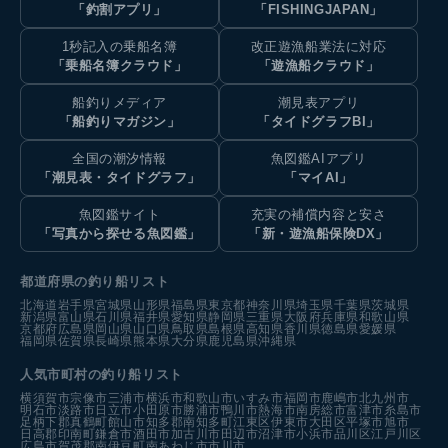
「釣割アプリ」
「FISHINGJAPAN」
1秒記入の乗船名簿
改正遊漁船業法に対応
「乗船名簿クラウド」
「遊漁船クラウド」
船釣りメディア
潮見表アプリ
「船釣りマガジン」
「タイドグラフBI」
全国の潮汐情報
魚図鑑AIアプリ
「潮見表・タイドグラフ」
「マイAI」
魚図鑑サイト
充実の補償内容と安さ
「写真から探せる魚図鑑」
「新・遊漁船保険DX」
都道府県の釣り船リスト
北海道
岩手県
宮城県
山形県
福島県
東京都
神奈川県
埼玉県
千葉県
茨城県
新潟県
富山県
石川県
福井県
愛知県
静岡県
三重県
大阪府
兵庫県
和歌山県
京都府
広島県
岡山県
山口県
鳥取県
島根県
高知県
香川県
徳島県
愛媛県
福岡県
佐賀県
長崎県
熊本県
大分県
鹿児島県
沖縄県
人気市町村の釣り船リスト
横須賀市
宗像市
三浦市
横浜市
和歌山市
いすみ市
福岡市
鹿嶋市
北九州市
明石市
淡路市
日立市
小田原市
勝浦市
鴨川市
熱海市
南房総市
富津市
糸島市
足柄下郡真鶴町
館山市
知多郡南知多町
江東区
伊東市
大田区
平塚市
旭市
日高郡印南町
鎌倉市
酒田市
加古川市
田辺市
沼津市
小浜市
品川区
江戸川区
広島市
賀茂郡南伊豆町
南あわじ市
市川市