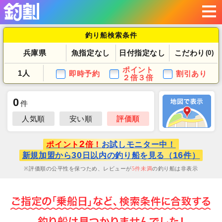
釣り船検索条件
兵庫県
魚指定なし
日付指定なし
こだわり
(0)
ポイント
1人
即時予約
割引あり
２倍３倍
0
件
人気順
安い順
評価順
2
ポイント
倍！
お試しモニター中！
30
16
新規加盟から
日以内の釣り船を見る（
件）
評価順の公平性を保つため、レビューが
5
件未満
の釣り船は非表示