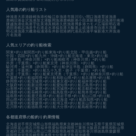
人気港の釣り船リスト
神湊港
大原港
鐘崎漁港
松輪江奈漁港
市堀川沿い
間口漁港
育波漁港
鹿嶋旧港
金沢漁港
加太港
飯岡漁港
鹿嶋新港
小田原新港
姪浜漁港
印南港
腰越漁港
佐島港
宇佐美港
真鶴港
久慈漁港
博多港カモメ広場前
明石港
酒田港
岐志漁港
手石港
走水港
福良港
大飯港
上総湊港
寺泊港
大洗港
明石浦漁港
大磯港
福浦港
長井新宿港
網代港
高浜港
平塚新港
大井漁港
片名漁港
人気エリアの釣り船検索
関東×釣り船
関西×釣り船
東海×釣り船
北陸・甲信越×釣り船
中国・四国×釣り船
九州・沖縄×釣り船
北海道・東北×釣り船
三浦半島（神奈川県）×釣り船
相模湾（神奈川県）×釣り船
外房（千葉県）×釣り船
東京湾（神奈川県）×釣り船
駿河湾・遠州灘（静岡県）×釣り船
伊豆半島（静岡県）×釣り船
南房（千葉県）×釣り船
九十九里・銚子（千葉県）×釣り船
内房（千葉県）×釣り船
東京湾奥（千葉県）×釣り船
神奈川県×釣り船
千葉県×釣り船
福岡県×釣り船
和歌山県×釣り船
兵庫県×釣り船
静岡県×釣り船
茨城県×釣り船
東京都×釣り船
福井県×釣り船
大阪府×釣り船
新潟県×釣り船
愛知県×釣り船
広島県×釣り船
山形県×釣り船
三重県×釣り船
宮城県×釣り船
京都府×釣り船
沖縄県×釣り船
長崎県×釣り船
鳥取県×釣り船
熊本県×釣り船
福島県×釣り船
鹿児島県×釣り船
岩手県×釣り船
山口県×釣り船
岡山県×釣り船
香川県×釣り船
北海道 ×釣り船
高知県×釣り船
佐賀県×釣り船
愛媛県×釣り船
埼玉県×釣り船
富山県×釣り船
石川県×釣り船
徳島県×釣り船
大分県×釣り船
島根県×釣り船
各都道府県の船釣り釣果情報
北海道
岩手県
宮城県
山形県
福島県
東京都
神奈川県
埼玉県
千葉県
茨城県
新潟県
富山県
石川県
福井県
愛知県
静岡県
三重県
大阪府
兵庫県
和歌山県
京都府
広島県
岡山県
山口県
鳥取県
島根県
高知県
香川県
徳島県
愛媛県
福岡県
佐賀県
長崎県
熊本県
大分県
鹿児島県
沖縄県