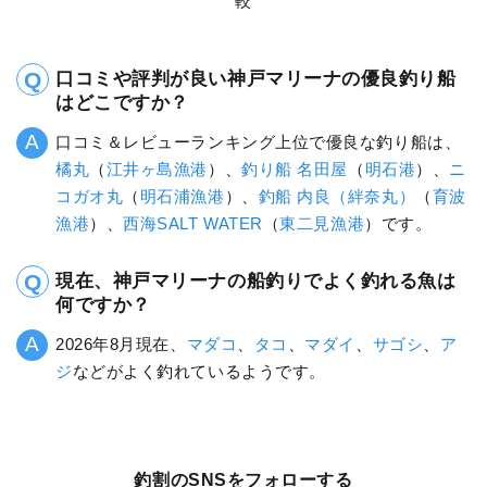
較
口コミや評判が良い神戸マリーナの優良釣り船
はどこですか？
口コミ＆レビューランキング上位で優良な釣り船は、
橘丸
（
江井ヶ島漁港
）、
釣り船 名田屋
（
明石港
）、
ニ
コガオ丸
（
明石浦漁港
）、
釣船 内良（絆奈丸）
（
育波
漁港
）、
西海SALT WATER
（
東二見漁港
）です。
現在、神戸マリーナの船釣りでよく釣れる魚は
何ですか？
2026年8月現在、
マダコ
、
タコ
、
マダイ
、
サゴシ
、
ア
ジ
などがよく釣れているようです。
釣割のSNSをフォローする