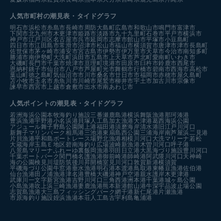
人気市町村の潮見表・タイドグラフ
明石市
浜松市
糸島市
長崎市
周防大島町
広島市
和歌山市
鳴門市
富津市
下関市
北九州市
木更津市
姫路市
淡路市
九十九里町
石巻市
平戸市
横浜市
神戸市
江戸川区
名古屋市
呉市
延岡市
志摩市
館山市
平塚市
小豆島町
四日市市
江田島市
常滑市
沼津市
松山市
福山市
横須賀市
唐津市
津市
長島町
佐世保市
茅ヶ崎市
浦安市
宮古島市
伊勢市
伊万里市
天草市
今治市
南知多町
勝浦市
南伊勢町
大洗町
浜田市
五島市
上天草市
芦北町
愛南町
いわき市
大磯町
長門市
千葉市
焼津市
亘理町
境港市
田原市
臼杵市
鈴鹿市
西尾市
恩納村
銚子市
仙台市
八戸市
芦屋町
光市
舞鶴市
行橋市
碧南市
西海市
高松市
葉山町
徳之島町
気仙沼市
市川市
桑名市
廿日市市
福岡市
赤穂市
屋久島町
苫小牧市
玉名市
糸魚川市
川崎市
尾鷲市
柳井市
宇土市
加古川市
宗像市
諫早市
西宮市
上越市
倉敷市
出水市
南あわじ市
人気ポイントの潮見表・タイドグラフ
若洲海浜公園
本牧海釣り施設
三番瀬
鹿島港
横浜
舞阪漁港
那珂湊港
豊浜漁港
宇野港
小名浜港
貝塚人工島
加太漁港
大津港
葛西海浜公園
アジュール舞子
野島公園
閖上港
福田港
須磨海岸
清水港
旧江戸川河口
新舞子マリンパーク
相馬港
三池港
東扇島西公園
三浦海岸
南芦屋浜
二見港
片貝漁港
平和島ボートレース場
野北漁港
相模川河口
大洗マリーナ
若松
大蔵海岸
玉島Ｅ地区
碧南海釣り広場
波崎新漁港
木曽川河口
呼子港
八景島マリーナ
ふれーゆ裏
飯岡漁港
羽田
日立港
大黒海づり施設
豊川河口
千葉ポートパーク
関門橋
名護漁港
御前崎港
師崎港
阿武隈川河口
天神崎
海の公園
検見川堤防
筑後川昇開橋
室見川河口
敦賀新港
横須賀
平磯海づり公園
牛窓港
垂水漁港
明石港
本渡港
鳥取港
東幡豆漁港
佐伯港
仙台漁港
田ノ浦漁港
津名港
豊橋
大磯港
神戸空港親水護岸
木更津港
武庫川一文字
新宮漁港
吉野川河口
三角西港
洲本港
千葉港
城ヶ島公園
小島漁港
吹上浜
三崎漁港
妻鹿漁港
熊本新港
館山港
牛深
宇品波止場公園
志賀島漁港
大三島フィッシングパーク
網干港
新仁尾港
片瀬漁港
市原海釣り施設
姪浜漁港
本荘人工島
古宇利島
亀浦港