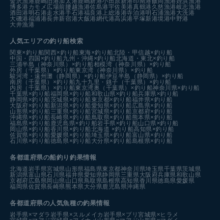
金沢漁港
鹿嶋旧港
加太港
鹿嶋新港
小田原新港
印南港
飯岡漁港
姪浜漁港
博多港カモメ広場前
腰越漁港
佐島港
宇佐美港
真鶴港
久慈漁港
岐志漁港
酒田港
明石港
走水港
手石港
福良港
上総湊港
寺泊港
明石浦漁港
大洗港
大磯港
福浦港
長井新宿港
大飯港
網代港
高浜港
平塚新港
境港中野港
大井漁港
人気エリアの釣り船検索
関東×釣り船
関西×釣り船
東海×釣り船
北陸・甲信越×釣り船
中国・四国×釣り船
九州・沖縄×釣り船
北海道・東北×釣り船
三浦半島（神奈川県）×釣り船
相模湾（神奈川県）×釣り船
外房（千葉県）×釣り船
東京湾（神奈川県）×釣り船
駿河湾・遠州灘（静岡県）×釣り船
伊豆半島（静岡県）×釣り船
南房（千葉県）×釣り船
九十九里・銚子（千葉県）×釣り船
内房（千葉県）×釣り船
東京湾奥（千葉県）×釣り船
神奈川県×釣り船
千葉県×釣り船
福岡県×釣り船
和歌山県×釣り船
兵庫県×釣り船
静岡県×釣り船
茨城県×釣り船
東京都×釣り船
福井県×釣り船
大阪府×釣り船
新潟県×釣り船
愛知県×釣り船
広島県×釣り船
山形県×釣り船
三重県×釣り船
宮城県×釣り船
京都府×釣り船
沖縄県×釣り船
長崎県×釣り船
鳥取県×釣り船
熊本県×釣り船
福島県×釣り船
鹿児島県×釣り船
岩手県×釣り船
山口県×釣り船
岡山県×釣り船
香川県×釣り船
北海道 ×釣り船
高知県×釣り船
佐賀県×釣り船
愛媛県×釣り船
埼玉県×釣り船
富山県×釣り船
石川県×釣り船
徳島県×釣り船
大分県×釣り船
島根県×釣り船
各都道府県の船釣り釣果情報
北海道
岩手県
宮城県
山形県
福島県
東京都
神奈川県
埼玉県
千葉県
茨城県
新潟県
富山県
石川県
福井県
愛知県
静岡県
三重県
大阪府
兵庫県
和歌山県
京都府
広島県
岡山県
山口県
鳥取県
島根県
高知県
香川県
徳島県
愛媛県
福岡県
佐賀県
長崎県
熊本県
大分県
鹿児島県
沖縄県
各都道府県の人気魚種の釣果情報
岩手県×マダラ
岩手県×スルメイカ
岩手県×ブリ
宮城県×ヒラメ