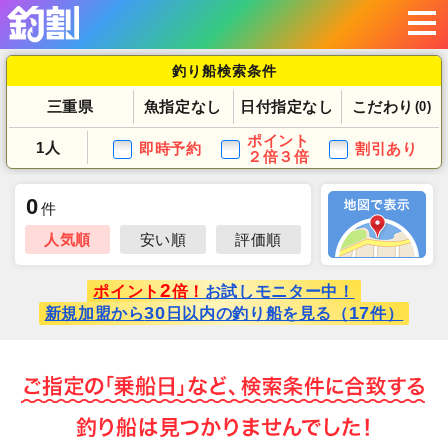
釣り船検索条件
三重県
魚指定なし
日付指定なし
こだわり
(0)
ポイント
1人
即時予約
割引あり
２倍３倍
0
件
人気順
安い順
評価順
2
ポイント
倍！
お試しモニター中！
30
17
新規加盟から
日以内の釣り船を見る（
件）