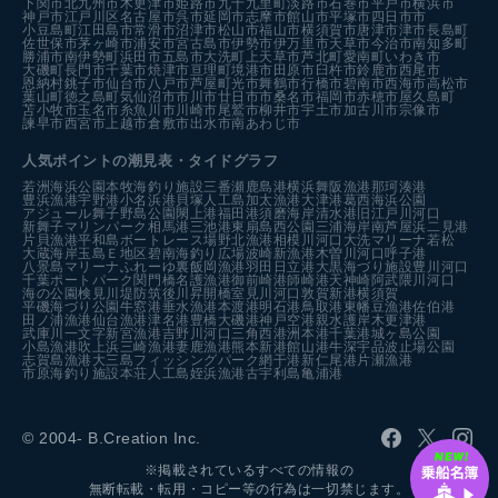
下関市
北九州市
木更津市
姫路市
九十九里町
淡路市
石巻市
平戸市
横浜市
神戸市
江戸川区
名古屋市
呉市
延岡市
志摩市
館山市
平塚市
四日市市
小豆島町
江田島市
常滑市
沼津市
松山市
福山市
横須賀市
唐津市
津市
長島町
佐世保市
茅ヶ崎市
浦安市
宮古島市
伊勢市
伊万里市
天草市
今治市
南知多町
勝浦市
南伊勢町
浜田市
五島市
大洗町
上天草市
芦北町
愛南町
いわき市
大磯町
長門市
千葉市
焼津市
亘理町
境港市
田原市
臼杵市
鈴鹿市
西尾市
恩納村
銚子市
仙台市
八戸市
芦屋町
光市
舞鶴市
行橋市
碧南市
西海市
高松市
葉山町
徳之島町
気仙沼市
市川市
廿日市市
桑名市
福岡市
赤穂市
屋久島町
苫小牧市
玉名市
糸魚川市
川崎市
尾鷲市
柳井市
宇土市
加古川市
宗像市
諫早市
西宮市
上越市
倉敷市
出水市
南あわじ市
人気ポイントの潮見表・タイドグラフ
若洲海浜公園
本牧海釣り施設
三番瀬
鹿島港
横浜
舞阪漁港
那珂湊港
豊浜漁港
宇野港
小名浜港
貝塚人工島
加太漁港
大津港
葛西海浜公園
アジュール舞子
野島公園
閖上港
福田港
須磨海岸
清水港
旧江戸川河口
新舞子マリンパーク
相馬港
三池港
東扇島西公園
三浦海岸
南芦屋浜
二見港
片貝漁港
平和島ボートレース場
野北漁港
相模川河口
大洗マリーナ
若松
大蔵海岸
玉島Ｅ地区
碧南海釣り広場
波崎新漁港
木曽川河口
呼子港
八景島マリーナ
ふれーゆ裏
飯岡漁港
羽田
日立港
大黒海づり施設
豊川河口
千葉ポートパーク
関門橋
名護漁港
御前崎港
師崎港
天神崎
阿武隈川河口
海の公園
検見川堤防
筑後川昇開橋
室見川河口
敦賀新港
横須賀
平磯海づり公園
牛窓港
垂水漁港
本渡港
明石港
鳥取港
東幡豆漁港
佐伯港
田ノ浦漁港
仙台漁港
津名港
豊橋
大磯港
神戸空港親水護岸
木更津港
武庫川一文字
新宮漁港
吉野川河口
三角西港
洲本港
千葉港
城ヶ島公園
小島漁港
吹上浜
三崎漁港
妻鹿漁港
熊本新港
館山港
牛深
宇品波止場公園
志賀島漁港
大三島フィッシングパーク
網干港
新仁尾港
片瀬漁港
市原海釣り施設
本荘人工島
姪浜漁港
古宇利島
亀浦港
© 2004- B.Creation Inc.
※掲載されているすべての情報の
無断転載・転用・コピー等の行為は一切禁じます。