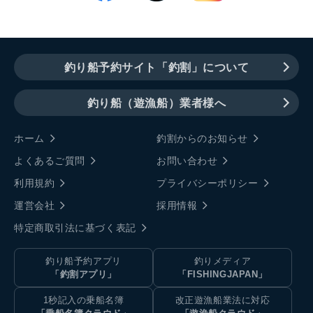
釣り船予約サイト「釣割」について
釣り船（遊漁船）業者様へ
ホーム
釣割からのお知らせ
よくあるご質問
お問い合わせ
利用規約
プライバシーポリシー
運営会社
採用情報
特定商取引法に基づく表記
釣り船予約アプリ
釣りメディア
「釣割アプリ」
「FISHINGJAPAN」
1秒記入の乗船名簿
改正遊漁船業法に対応