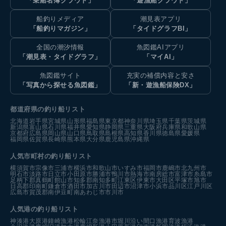
「乗船名簿クラウド」
「遊漁船クラウド」
船釣りメディア
潮見表アプリ
「船釣りマガジン」
「タイドグラフBI」
全国の潮汐情報
魚図鑑AIアプリ
「潮見表・タイドグラフ」
「マイAI」
魚図鑑サイト
充実の補償内容と安さ
「写真から探せる魚図鑑」
「新・遊漁船保険DX」
都道府県の釣り船リスト
北海道
岩手県
宮城県
山形県
福島県
東京都
神奈川県
埼玉県
千葉県
茨城県
新潟県
富山県
石川県
福井県
愛知県
静岡県
三重県
大阪府
兵庫県
和歌山県
京都府
広島県
岡山県
山口県
鳥取県
島根県
高知県
香川県
徳島県
愛媛県
福岡県
佐賀県
長崎県
熊本県
大分県
鹿児島県
沖縄県
人気市町村の釣り船リスト
横須賀市
宗像市
三浦市
横浜市
和歌山市
いすみ市
福岡市
鹿嶋市
北九州市
明石市
淡路市
日立市
小田原市
勝浦市
鴨川市
熱海市
南房総市
富津市
糸島市
足柄下郡真鶴町
館山市
知多郡南知多町
江東区
伊東市
大田区
平塚市
旭市
日高郡印南町
鎌倉市
酒田市
加古川市
田辺市
沼津市
小浜市
品川区
江戸川区
広島市
賀茂郡南伊豆町
南あわじ市
市川市
人気港の釣り船リスト
神湊港
大原港
鐘崎漁港
松輪江奈漁港
市堀川沿い
間口漁港
育波漁港