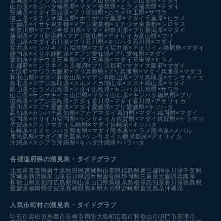
宮城県×マアジ
宮城県×アイナメ
山形県×マアジ
山形県×マダイ
山形県×キジハタ
福島県×マダイ
福島県×ヒラメ
福島県×チダイ
茨城県×マダイ
茨城県×ブリ
茨城県×ヒラメ
埼玉県×サワラ
埼玉県×タチウオ
埼玉県×ホウボウ
千葉県×マダイ
千葉県×ヒラメ
千葉県×イサキ
東京都×マアジ
東京都×タチウオ
東京都×シロギス
神奈川県×マアジ
神奈川県×マダイ
神奈川県×ブリ
新潟県×マダイ
新潟県×ブリ
新潟県×マアジ
富山県×アオリイカ
富山県×ブリ
富山県×マダイ
石川県×ブリ
石川県×キジハタ
石川県×マダイ
福井県×ケンサキイカ
福井県×マダイ
福井県×アオリイカ
静岡県×マダイ
静岡県×イサキ
静岡県×マアジ
愛知県×ブリ
愛知県×マダイ
愛知県×タチウオ
三重県×ブリ
三重県×マダイ
三重県×ヒラメ
京都府×ケンサキイカ
京都府×ブリ
京都府×マダイ
大阪府×マダイ
大阪府×サワラ
大阪府×ブリ
兵庫県×ブリ
兵庫県×マダイ
兵庫県×マダコ
和歌山県×マダイ
和歌山県×マアジ
和歌山県×ブリ
鳥取県×ケンサキイカ
鳥取県×マアジ
鳥取県×スルメイカ
岡山県×スズキ
岡山県×マダイ
岡山県×ヒラメ
広島県×マダイ
広島県×キジハタ
広島県×サワラ
山口県×ケンサキイカ
山口県×マダイ
山口県×キジハタ
徳島県×ブリ
徳島県×マアジ
徳島県×チダイ
香川県×マダイ
香川県×アオリイカ
香川県×マゴチ
愛媛県×マダイ
愛媛県×ブリ
愛媛県×キジハタ
高知県×カンパチ
高知県×アカアマダイ
高知県×マダイ
福岡県×マダイ
福岡県×ヤリイカ
福岡県×ケンサキイカ
佐賀県×マダイ
佐賀県×ヒラマサ
佐賀県×アカアマダイ
長崎県×マダイ
長崎県×キジハタ
長崎県×オオモンハタ
熊本県×マダイ
熊本県×ヒラメ
熊本県×メバル
鹿児島県×マダイ
鹿児島県×ケンサキイカ
鹿児島県×アオリイカ
沖縄県×スジアラ
沖縄県×キハダ
沖縄県×バラハタ
各都道府県の潮見表
・タイドグラフ
北海道
青森県
岩手県
秋田県
宮城県
山形県
福島県
東京都
神奈川県
千葉県
茨城県
新潟県
富山県
石川県
福井県
愛知県
静岡県
三重県
大阪府
兵庫県
和歌山県
京都府
広島県
岡山県
山口県
鳥取県
島根県
高知県
香川県
徳島県
愛媛県
福岡県
佐賀県
長崎県
熊本県
大分県
宮崎県
鹿児島県
沖縄県
人気市町村の潮見表・タイドグラフ
明石市
浜松市
糸島市
長崎市
周防大島町
広島市
和歌山市
鳴門市
富津市