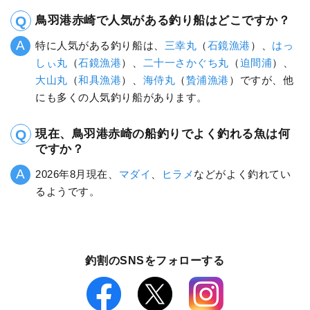
鳥羽港赤崎で人気がある釣り船はどこですか？
特に人気がある釣り船は、
三幸丸
（
石鏡漁港
）、
はっ
しぃ丸
（
石鏡漁港
）、
二十一さかぐち丸
（
迫間浦
）、
大山丸
（
和具漁港
）、
海侍丸
（
贄浦漁港
）ですが、他
にも多くの人気釣り船があります。
現在、鳥羽港赤崎の船釣りでよく釣れる魚は何
ですか？
2026年8月現在、
マダイ
、
ヒラメ
などがよく釣れてい
るようです。
釣割のSNSをフォローする