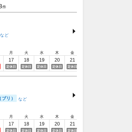
3
件
月
火
水
木
金
土
日
月
17
18
19
20
21
22
23
24
定休日
定休日
定休日
定休日
定休日
定休日
（ブリ）
月
火
水
木
金
土
日
月
17
18
19
20
21
22
23
24
定休日
定休日
定休日
定休日
定休日
定休日