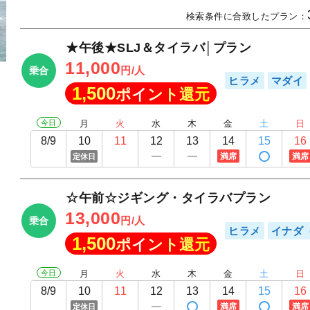
検索条件に合致したプラン：
★午後★SLJ＆タイラバ│プラン
11,000
円/人
乗合
ヒラメ
マダイ
1,500
ポイント還元
今日
月
火
水
木
金
土
日
8/9
10
11
12
13
14
15
16
満席
満席
定休日
☆午前☆ジギング・タイラバプラン
13,000
円/人
乗合
ヒラメ
イナダ
1,500
ポイント還元
今日
月
火
水
木
金
土
日
8/9
10
11
12
13
14
15
16
満席
満席
定休日