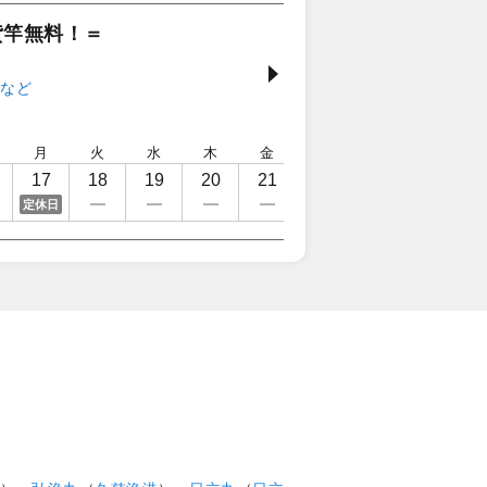
貸竿無料！＝
月
火
水
木
金
土
日
月
17
18
19
20
21
22
23
24
定休日