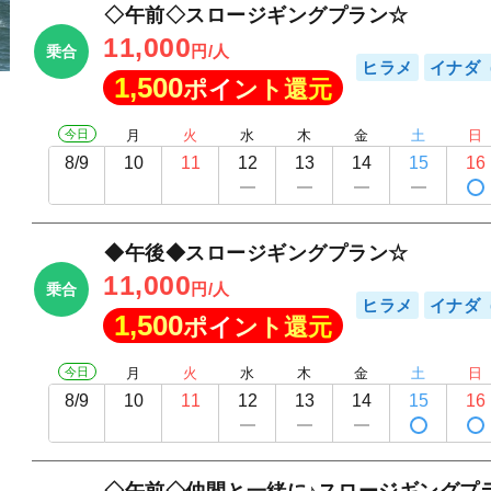
◇午前◇スロージギングプラン☆
11,000
円/人
乗合
ヒラメ
イナダ
1,500
ポイント還元
今日
月
火
水
木
金
土
日
8/9
10
11
12
13
14
15
16
◆午後◆スロージギングプラン☆
11,000
円/人
乗合
ヒラメ
イナダ
1,500
ポイント還元
今日
月
火
水
木
金
土
日
8/9
10
11
12
13
14
15
16