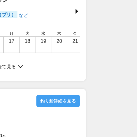
ラン
（ブリ）
月
火
水
木
金
土
日
月
17
18
19
20
21
22
23
24
全て見る
釣り船詳細を見る
3
件