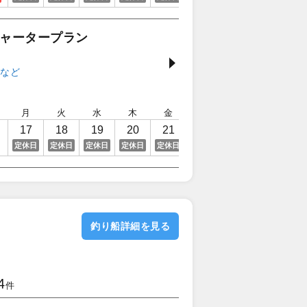
チャータープラン
月
火
水
木
金
土
日
月
17
18
19
20
21
22
23
24
定休日
定休日
定休日
定休日
定休日
定休日
釣り船詳細を見る
4
件