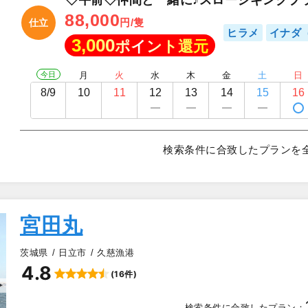
◇午前◇仲間と一緒に♪スロージギングプ
88,000
円/隻
仕立
ヒラメ
イナダ
3,000
ポイント還元
今日
月
火
水
木
金
土
日
8/9
10
11
12
13
14
15
16
検索条件に合致したプランを
宮田丸
茨城県
日立市
久慈漁港
4.8
(16件)
▲
検索条件に合致したプラン：