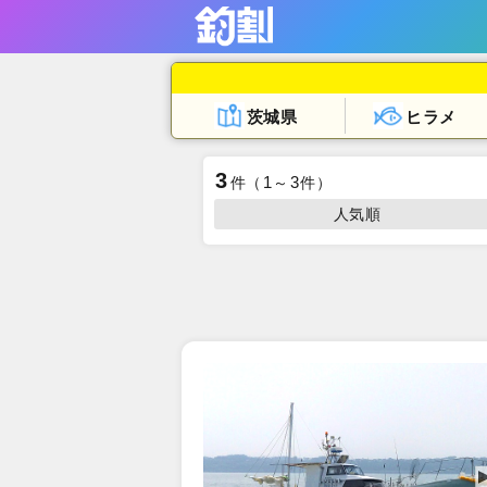
茨城県
ヒラメ
3
1
3
件
（
～
件）
人気順