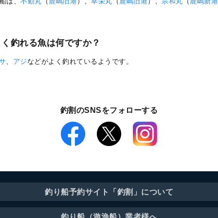
船は、
不動丸
（
鹿嶋旧港
）、
幸栄丸
（
鹿嶋旧港
）、
宗和丸
（
鹿嶋新港
よく釣れる魚は何ですか？
サ
、
アジ
などがよく釣れているようです。
釣割のSNSをフォローする
釣り船予約サイト「釣割」について
釣り船（遊漁船）業者様へ