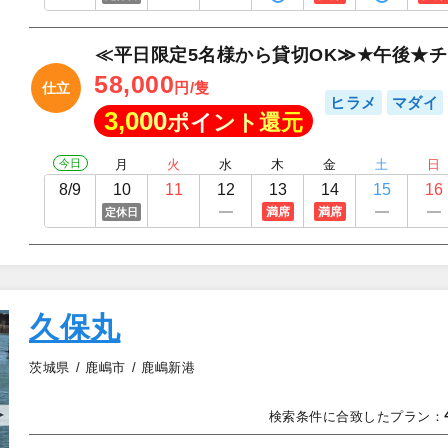
≪平日限定5名様から貸切OK≫★午後★
58,000
円/隻
仕立
ヒラメ
マダイ
3,000
ポイント還元
今日
月
火
水
木
金
土
日
8/9
10
11
12
13
14
15
16
満席
満席
定休日
久保丸
茨城県
鹿嶋市
鹿嶋新港
▲
検索条件に合致したプラン：