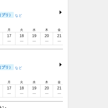
（ブリ）
月
火
水
木
金
土
日
月
17
18
19
20
21
22
23
24
（ブリ）
月
火
水
木
金
土
日
月
17
18
19
20
21
22
23
24