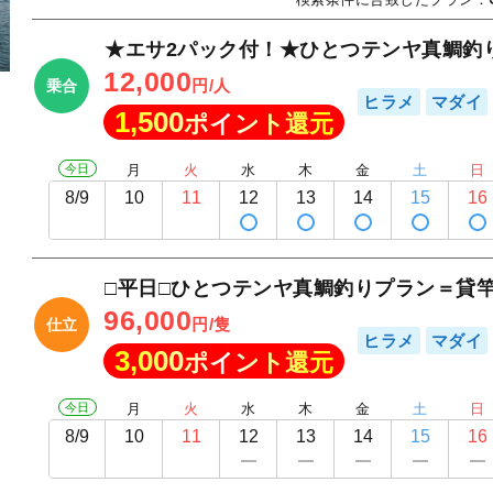
★エサ2パック付！★ひとつテンヤ真鯛釣
12,000
円/人
乗合
ヒラメ
マダイ
1,500
ポイント還元
今日
月
火
水
木
金
土
日
8/9
10
11
12
13
14
15
16
□平日□ひとつテンヤ真鯛釣りプラン＝貸
96,000
円/隻
仕立
ヒラメ
マダイ
3,000
ポイント還元
今日
月
火
水
木
金
土
日
8/9
10
11
12
13
14
15
16