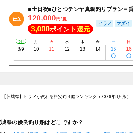
■土日祝■ひとつテンヤ真鯛釣りプラン＝
120,000
円/隻
仕立
ヒラメ
マダイ
3,000
ポイント還元
今日
月
火
水
木
金
土
日
8/9
10
11
12
13
14
15
16
【茨城県】ヒラメが釣れる格安釣り船ランキング（2026年8月版）
茨城県の優良釣り船はどこですか？