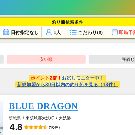
釣り船検索条件
日付指定なし
1人
こだわり
即時予
(0)
安い順
評価順
2
ポイント
倍！
お試しモニター中！
30
13
新規加盟から
日以内の釣り船を見る（
件）
BLUE DRAGON
茨城県
東茨城郡大洗町
大洗港
4.8
(10件)
▲