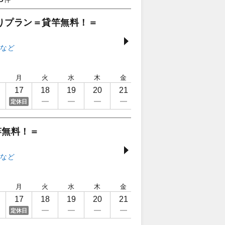
りプラン＝貸竿無料！＝
月
火
水
木
金
土
日
月
17
18
19
20
21
22
23
24
定休日
竿無料！＝
月
火
水
木
金
土
日
月
17
18
19
20
21
22
23
24
定休日