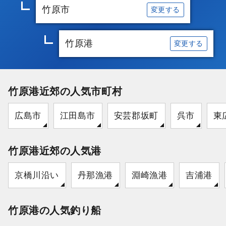
竹原市
変更する
竹原港
変更する
竹原港近郊の人気市町村
広島市
江田島市
安芸郡坂町
呉市
東
竹原港近郊の人気港
京橋川沿い
丹那漁港
淵崎漁港
吉浦港
竹原港の人気釣り船