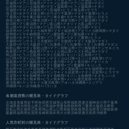
宮城県×マアジ
宮城県×アイナメ
山形県×マアジ
山形県×マダイ
山形県×キジハタ
福島県×マダイ
福島県×ヒラメ
福島県×チダイ
茨城県×マダイ
茨城県×ブリ
茨城県×ヒラメ
埼玉県×サワラ
埼玉県×タチウオ
埼玉県×ホウボウ
千葉県×マダイ
千葉県×ヒラメ
千葉県×イサキ
東京都×マアジ
東京都×タチウオ
東京都×シロギス
神奈川県×マアジ
神奈川県×マダイ
神奈川県×ブリ
新潟県×マダイ
新潟県×ブリ
新潟県×マアジ
富山県×アオリイカ
富山県×ブリ
富山県×マダイ
石川県×ブリ
石川県×キジハタ
石川県×マダイ
福井県×ケンサキイカ
福井県×マダイ
福井県×アオリイカ
静岡県×マダイ
静岡県×イサキ
静岡県×マアジ
愛知県×ブリ
愛知県×マダイ
愛知県×タチウオ
三重県×ブリ
三重県×マダイ
三重県×ヒラメ
京都府×ケンサキイカ
京都府×ブリ
京都府×マダイ
大阪府×マダイ
大阪府×サワラ
大阪府×ブリ
兵庫県×ブリ
兵庫県×マダイ
兵庫県×マダコ
和歌山県×マダイ
和歌山県×マアジ
和歌山県×ブリ
鳥取県×ケンサキイカ
鳥取県×マアジ
鳥取県×アオリイカ
岡山県×スズキ
岡山県×マダイ
岡山県×ヒラメ
広島県×マダイ
広島県×キジハタ
広島県×ブリ
山口県×マダイ
山口県×ケンサキイカ
山口県×キジハタ
徳島県×ブリ
徳島県×マアジ
徳島県×チダイ
香川県×マダイ
香川県×アオリイカ
香川県×マゴチ
愛媛県×マダイ
愛媛県×ブリ
愛媛県×キジハタ
高知県×カンパチ
高知県×アカアマダイ
高知県×イサキ
福岡県×マダイ
福岡県×ヤリイカ
福岡県×ケンサキイカ
佐賀県×マダイ
佐賀県×ヒラマサ
佐賀県×イサキ
長崎県×マダイ
長崎県×キジハタ
長崎県×オオモンハタ
熊本県×マダイ
熊本県×ヒラメ
熊本県×メバル
鹿児島県×マダイ
鹿児島県×ケンサキイカ
鹿児島県×アオハタ
沖縄県×スジアラ
沖縄県×キハダ
沖縄県×バラハタ
各都道府県の潮見表
・タイドグラフ
北海道
青森県
岩手県
秋田県
宮城県
山形県
福島県
東京都
神奈川県
千葉県
茨城県
新潟県
富山県
石川県
福井県
愛知県
静岡県
三重県
大阪府
兵庫県
和歌山県
京都府
広島県
岡山県
山口県
鳥取県
島根県
高知県
香川県
徳島県
愛媛県
福岡県
佐賀県
長崎県
熊本県
大分県
宮崎県
鹿児島県
沖縄県
人気市町村の潮見表・タイドグラフ