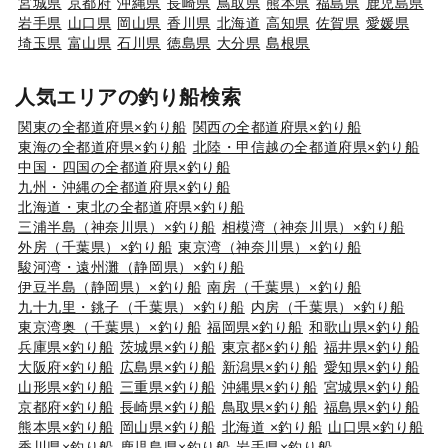
宮城県
京都府
沖縄県
長崎県
鳥取県
熊本県
福島県
鹿児島県
岩手県
山口県
岡山県
香川県
北海道
高知県
佐賀県
愛媛県
埼玉県
富山県
石川県
徳島県
大分県
島根県
人気エリアの釣り船検索
関東の全都道府県×釣り船
関西の全都道府県×釣り船
東海の全都道府県×釣り船
北陸・甲信越の全都道府県×釣り船
中国・四国の全都道府県×釣り船
九州・沖縄の全都道府県×釣り船
北海道・東北の全都道府県×釣り船
三浦半島（神奈川県）×釣り船
相模湾（神奈川県）×釣り船
外房（千葉県）×釣り船
東京湾（神奈川県）×釣り船
駿河湾・遠州灘（静岡県）×釣り船
伊豆半島（静岡県）×釣り船
南房（千葉県）×釣り船
九十九里・銚子（千葉県）×釣り船
内房（千葉県）×釣り船
東京湾奥（千葉県）×釣り船
福岡県×釣り船
和歌山県×釣り船
兵庫県×釣り船
茨城県×釣り船
東京都×釣り船
福井県×釣り船
大阪府×釣り船
広島県×釣り船
新潟県×釣り船
愛知県×釣り船
山形県×釣り船
三重県×釣り船
沖縄県×釣り船
宮城県×釣り船
京都府×釣り船
長崎県×釣り船
鳥取県×釣り船
福島県×釣り船
熊本県×釣り船
岡山県×釣り船
北海道 ×釣り船
山口県×釣り船
香川県×釣り船
鹿児島県×釣り船
岩手県×釣り船