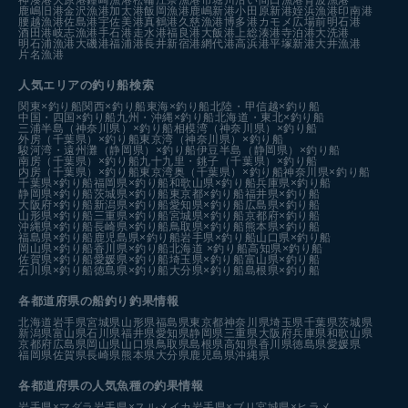
鹿嶋旧港
金沢漁港
加太港
飯岡漁港
鹿嶋新港
小田原新港
姪浜漁港
印南港
腰越漁港
佐島港
宇佐美港
真鶴港
久慈漁港
博多港カモメ広場前
明石港
酒田港
岐志漁港
手石港
走水港
福良港
大飯港
上総湊港
寺泊港
大洗港
明石浦漁港
大磯港
福浦港
長井新宿港
網代港
高浜港
平塚新港
大井漁港
片名漁港
人気エリアの釣り船検索
関東×釣り船
関西×釣り船
東海×釣り船
北陸・甲信越×釣り船
中国・四国×釣り船
九州・沖縄×釣り船
北海道・東北×釣り船
三浦半島（神奈川県）×釣り船
相模湾（神奈川県）×釣り船
外房（千葉県）×釣り船
東京湾（神奈川県）×釣り船
駿河湾・遠州灘（静岡県）×釣り船
伊豆半島（静岡県）×釣り船
南房（千葉県）×釣り船
九十九里・銚子（千葉県）×釣り船
内房（千葉県）×釣り船
東京湾奥（千葉県）×釣り船
神奈川県×釣り船
千葉県×釣り船
福岡県×釣り船
和歌山県×釣り船
兵庫県×釣り船
静岡県×釣り船
茨城県×釣り船
東京都×釣り船
福井県×釣り船
大阪府×釣り船
新潟県×釣り船
愛知県×釣り船
広島県×釣り船
山形県×釣り船
三重県×釣り船
宮城県×釣り船
京都府×釣り船
沖縄県×釣り船
長崎県×釣り船
鳥取県×釣り船
熊本県×釣り船
福島県×釣り船
鹿児島県×釣り船
岩手県×釣り船
山口県×釣り船
岡山県×釣り船
香川県×釣り船
北海道 ×釣り船
高知県×釣り船
佐賀県×釣り船
愛媛県×釣り船
埼玉県×釣り船
富山県×釣り船
石川県×釣り船
徳島県×釣り船
大分県×釣り船
島根県×釣り船
各都道府県の船釣り釣果情報
北海道
岩手県
宮城県
山形県
福島県
東京都
神奈川県
埼玉県
千葉県
茨城県
新潟県
富山県
石川県
福井県
愛知県
静岡県
三重県
大阪府
兵庫県
和歌山県
京都府
広島県
岡山県
山口県
鳥取県
島根県
高知県
香川県
徳島県
愛媛県
福岡県
佐賀県
長崎県
熊本県
大分県
鹿児島県
沖縄県
各都道府県の人気魚種の釣果情報
岩手県×マダラ
岩手県×スルメイカ
岩手県×ブリ
宮城県×ヒラメ