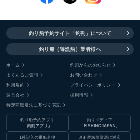
釣り船予約サイト「釣割」について
釣り船（遊漁船）業者様へ
ホーム
釣割からのお知らせ
よくあるご質問
お問い合わせ
利用規約
プライバシーポリシー
運営会社
採用情報
特定商取引法に基づく表記
釣り船予約アプリ
釣りメディア
「釣割アプリ」
「FISHINGJAPAN」
1秒記入の乗船名簿
改正遊漁船業法に対応