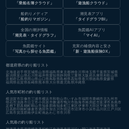
「乗船名簿クラウド」
「遊漁船クラウド」
船釣りメディア
潮見表アプリ
「船釣りマガジン」
「タイドグラフBI」
全国の潮汐情報
魚図鑑AIアプリ
「潮見表・タイドグラフ」
「マイAI」
魚図鑑サイト
充実の補償内容と安さ
「写真から探せる魚図鑑」
「新・遊漁船保険DX」
都道府県の釣り船リスト
北海道
岩手県
宮城県
山形県
福島県
東京都
神奈川県
埼玉県
千葉県
茨城県
新潟県
富山県
石川県
福井県
愛知県
静岡県
三重県
大阪府
兵庫県
和歌山県
京都府
広島県
岡山県
山口県
鳥取県
島根県
高知県
香川県
徳島県
愛媛県
福岡県
佐賀県
長崎県
熊本県
大分県
鹿児島県
沖縄県
人気市町村の釣り船リスト
横須賀市
宗像市
三浦市
横浜市
和歌山市
いすみ市
福岡市
鹿嶋市
北九州市
明石市
淡路市
日立市
小田原市
勝浦市
鴨川市
熱海市
南房総市
富津市
糸島市
足柄下郡真鶴町
館山市
知多郡南知多町
江東区
伊東市
大田区
平塚市
旭市
日高郡印南町
鎌倉市
酒田市
加古川市
田辺市
沼津市
小浜市
品川区
江戸川区
広島市
賀茂郡南伊豆町
南あわじ市
市川市
人気港の釣り船リスト
神湊港
大原港
鐘崎漁港
松輪江奈漁港
市堀川沿い
間口漁港
育波漁港