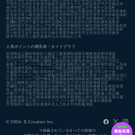
明石市
浜松市
糸島市
長崎市
周防大島町
広島市
和歌山市
鳴門市
富津市
下関市
北九州市
木更津市
姫路市
淡路市
九十九里町
石巻市
平戸市
横浜市
神戸市
江戸川区
名古屋市
呉市
延岡市
志摩市
館山市
平塚市
小豆島町
四日市市
江田島市
常滑市
沼津市
松山市
福山市
横須賀市
唐津市
津市
長島町
佐世保市
茅ヶ崎市
浦安市
宮古島市
伊勢市
伊万里市
天草市
今治市
南知多町
勝浦市
南伊勢町
浜田市
大洗町
五島市
上天草市
芦北町
愛南町
いわき市
大磯町
長門市
千葉市
焼津市
亘理町
境港市
田原市
臼杵市
鈴鹿市
西尾市
恩納村
銚子市
仙台市
八戸市
芦屋町
光市
舞鶴市
行橋市
碧南市
西海市
高松市
葉山町
徳之島町
気仙沼市
市川市
桑名市
廿日市市
福岡市
赤穂市
屋久島町
苫小牧市
玉名市
糸魚川市
川崎市
尾鷲市
柳井市
宇土市
加古川市
宗像市
諫早市
西宮市
上越市
倉敷市
出水市
南あわじ市
人気ポイントの潮見表・タイドグラフ
若洲海浜公園
本牧海釣り施設
三番瀬
鹿島港
横浜
舞阪漁港
那珂湊港
豊浜漁港
宇野港
小名浜港
貝塚人工島
加太漁港
大津港
葛西海浜公園
アジュール舞子
野島公園
閖上港
福田港
須磨海岸
清水港
旧江戸川河口
新舞子マリンパーク
相馬港
三池港
東扇島西公園
三浦海岸
南芦屋浜
二見港
片貝漁港
平和島ボートレース場
野北漁港
相模川河口
大洗マリーナ
若松
大蔵海岸
玉島Ｅ地区
碧南海釣り広場
波崎新漁港
木曽川河口
呼子港
八景島マリーナ
ふれーゆ裏
飯岡漁港
羽田
日立港
大黒海づり施設
豊川河口
千葉ポートパーク
関門橋
名護漁港
御前崎港
師崎港
天神崎
阿武隈川河口
海の公園
検見川堤防
筑後川昇開橋
室見川河口
敦賀新港
横須賀
平磯海づり公園
牛窓港
垂水漁港
明石港
本渡港
鳥取港
東幡豆漁港
佐伯港
田ノ浦漁港
仙台漁港
津名港
豊橋
大磯港
神戸空港親水護岸
木更津港
武庫川一文字
新宮漁港
吉野川河口
三角西港
洲本港
千葉港
城ヶ島公園
小島漁港
吹上浜
三崎漁港
妻鹿漁港
熊本新港
館山港
牛深
宇品波止場公園
志賀島漁港
大三島フィッシングパーク
網干港
新仁尾港
片瀬漁港
市原海釣り施設
姪浜漁港
本荘人工島
古宇利島
亀浦港
© 2004- B.Creation Inc.
※掲載されているすべての情報の