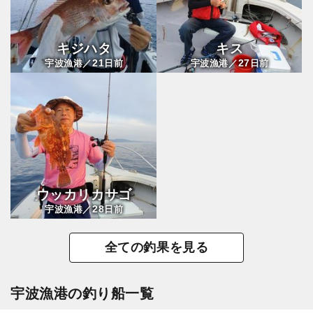
キジハタ
キス
21
27
宇波漁港／
日前
宇波漁港／
日前
ウッカリカサゴ
28
宇波漁港／
日前
全ての釣果を見る
宇波漁港の釣り船一覧