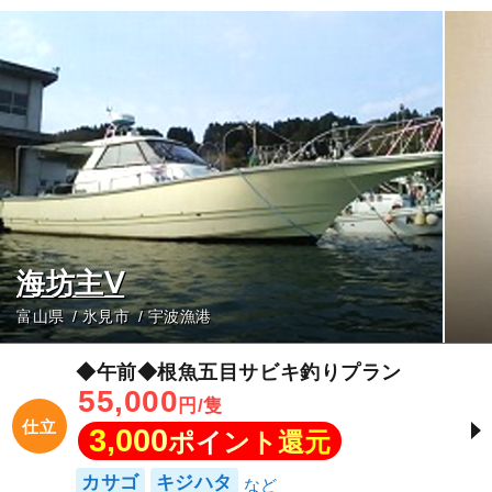
海坊主Ⅴ
富山県
氷見市
宇波漁港
◆午前◆根魚五目サビキ釣りプラン
55,000
円/隻
仕立
3,000
ポイント還元
カサゴ
キジハタ