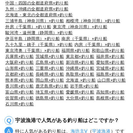
中国・四国の全都道府県×釣り船
九州・沖縄の全都道府県×釣り船
北海道・東北の全都道府県×釣り船
三浦半島（神奈川県）×釣り船
相模湾（神奈川県）×釣り船
外房（千葉県）×釣り船
東京湾（神奈川県）×釣り船
駿河湾・遠州灘（静岡県）×釣り船
伊豆半島（静岡県）×釣り船
南房（千葉県）×釣り船
九十九里・銚子（千葉県）×釣り船
内房（千葉県）×釣り船
東京湾奥（千葉県）×釣り船
福岡県×釣り船
和歌山県×釣り船
兵庫県×釣り船
茨城県×釣り船
東京都×釣り船
福井県×釣り船
大阪府×釣り船
広島県×釣り船
新潟県×釣り船
愛知県×釣り船
山形県×釣り船
三重県×釣り船
沖縄県×釣り船
宮城県×釣り船
京都府×釣り船
長崎県×釣り船
鳥取県×釣り船
福島県×釣り船
熊本県×釣り船
岡山県×釣り船
北海道 ×釣り船
山口県×釣り船
香川県×釣り船
鹿児島県×釣り船
岩手県×釣り船
富山県×釣り船
埼玉県×釣り船
愛媛県×釣り船
高知県×釣り船
佐賀県×釣り船
徳島県×釣り船
大分県×釣り船
島根県×釣り船
石川県×釣り船
宇波漁港で人気がある釣り船はどこですか？
特に人気がある釣り船は、
海坊主Ⅴ
（
宇波漁港
）です