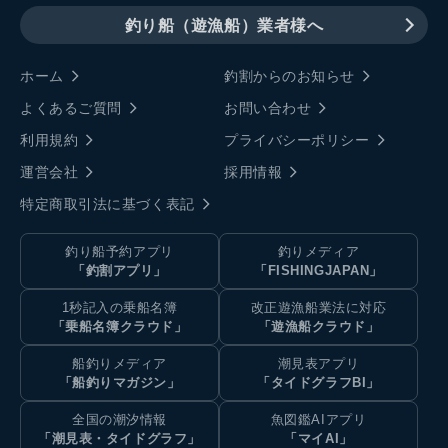
釣り船（遊漁船）業者様へ
ホーム
釣割からのお知らせ
よくあるご質問
お問い合わせ
利用規約
プライバシーポリシー
運営会社
採用情報
特定商取引法に基づく表記
釣り船予約アプリ
釣りメディア
「釣割アプリ」
「FISHINGJAPAN」
1秒記入の乗船名簿
改正遊漁船業法に対応
「乗船名簿クラウド」
「遊漁船クラウド」
船釣りメディア
潮見表アプリ
「船釣りマガジン」
「タイドグラフBI」
全国の潮汐情報
魚図鑑AIアプリ
「潮見表・タイドグラフ」
「マイAI」