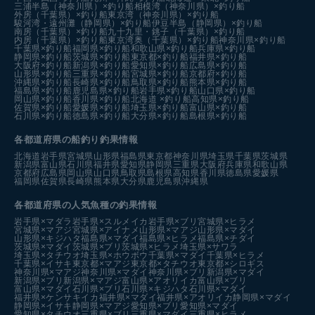
三浦半島（神奈川県）×釣り船
相模湾（神奈川県）×釣り船
外房（千葉県）×釣り船
東京湾（神奈川県）×釣り船
駿河湾・遠州灘（静岡県）×釣り船
伊豆半島（静岡県）×釣り船
南房（千葉県）×釣り船
九十九里・銚子（千葉県）×釣り船
内房（千葉県）×釣り船
東京湾奥（千葉県）×釣り船
神奈川県×釣り船
千葉県×釣り船
福岡県×釣り船
和歌山県×釣り船
兵庫県×釣り船
静岡県×釣り船
茨城県×釣り船
東京都×釣り船
福井県×釣り船
大阪府×釣り船
新潟県×釣り船
愛知県×釣り船
広島県×釣り船
山形県×釣り船
三重県×釣り船
宮城県×釣り船
京都府×釣り船
沖縄県×釣り船
長崎県×釣り船
鳥取県×釣り船
熊本県×釣り船
福島県×釣り船
鹿児島県×釣り船
岩手県×釣り船
山口県×釣り船
岡山県×釣り船
香川県×釣り船
北海道 ×釣り船
高知県×釣り船
佐賀県×釣り船
愛媛県×釣り船
埼玉県×釣り船
富山県×釣り船
石川県×釣り船
徳島県×釣り船
大分県×釣り船
島根県×釣り船
各都道府県の船釣り釣果情報
北海道
岩手県
宮城県
山形県
福島県
東京都
神奈川県
埼玉県
千葉県
茨城県
新潟県
富山県
石川県
福井県
愛知県
静岡県
三重県
大阪府
兵庫県
和歌山県
京都府
広島県
岡山県
山口県
鳥取県
島根県
高知県
香川県
徳島県
愛媛県
福岡県
佐賀県
長崎県
熊本県
大分県
鹿児島県
沖縄県
各都道府県の人気魚種の釣果情報
岩手県×マダラ
岩手県×スルメイカ
岩手県×ブリ
宮城県×ヒラメ
宮城県×マアジ
宮城県×アイナメ
山形県×マアジ
山形県×マダイ
山形県×キジハタ
福島県×マダイ
福島県×ヒラメ
福島県×チダイ
茨城県×マダイ
茨城県×ブリ
茨城県×ヒラメ
埼玉県×サワラ
埼玉県×タチウオ
埼玉県×ホウボウ
千葉県×マダイ
千葉県×ヒラメ
千葉県×イサキ
東京都×マアジ
東京都×タチウオ
東京都×シロギス
神奈川県×マアジ
神奈川県×マダイ
神奈川県×ブリ
新潟県×マダイ
新潟県×ブリ
新潟県×マアジ
富山県×アオリイカ
富山県×ブリ
富山県×マダイ
石川県×ブリ
石川県×キジハタ
石川県×マダイ
福井県×ケンサキイカ
福井県×マダイ
福井県×アオリイカ
静岡県×マダイ
静岡県×イサキ
静岡県×マアジ
愛知県×ブリ
愛知県×マダイ
愛知県×タチウオ
三重県×ブリ
三重県×マダイ
三重県×ヒラメ