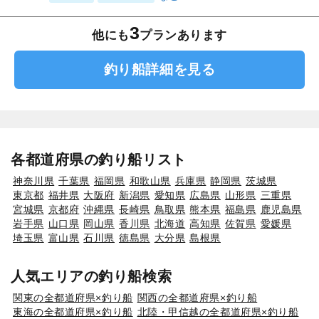
3
他にも
プランあります
釣り船詳細を見る
各都道府県の釣り船リスト
神奈川県
千葉県
福岡県
和歌山県
兵庫県
静岡県
茨城県
東京都
福井県
大阪府
新潟県
愛知県
広島県
山形県
三重県
宮城県
京都府
沖縄県
長崎県
鳥取県
熊本県
福島県
鹿児島県
岩手県
山口県
岡山県
香川県
北海道
高知県
佐賀県
愛媛県
埼玉県
富山県
石川県
徳島県
大分県
島根県
人気エリアの釣り船検索
関東の全都道府県×釣り船
関西の全都道府県×釣り船
東海の全都道府県×釣り船
北陸・甲信越の全都道府県×釣り船