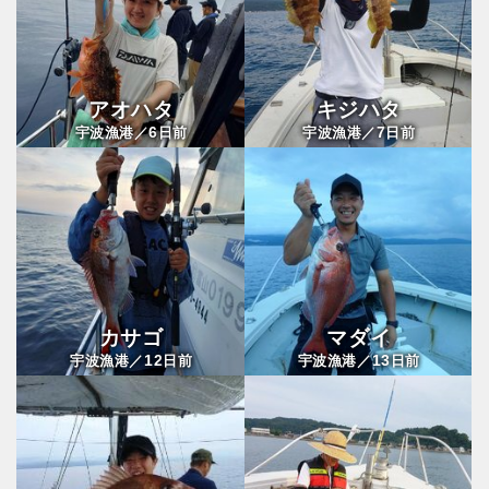
アオハタ
キジハタ
6
7
宇波漁港／
日前
宇波漁港／
日前
カサゴ
マダイ
12
13
宇波漁港／
日前
宇波漁港／
日前