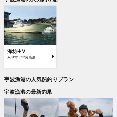
海坊主Ⅴ
氷見市／宇波漁港
宇波漁港の人気船釣りプラン
宇波漁港の最新釣果