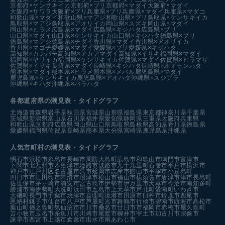
京都府×ケンサキイカ
京都府×ブリ
京都府×マダイ
大阪府×マダイ
大阪府×サワラ
大阪府×ブリ
兵庫県×ブリ
兵庫県×マダイ
兵庫県×マダコ
和歌山県×マダイ
和歌山県×マアジ
和歌山県×ブリ
鳥取県×ケンサキイカ
鳥取県×マアジ
鳥取県×アオリイカ
岡山県×スズキ
岡山県×マダイ
岡山県×ヒラメ
広島県×マダイ
広島県×キジハタ
広島県×ブリ
山口県×マダイ
山口県×ケンサキイカ
山口県×キジハタ
徳島県×ブリ
徳島県×マアジ
徳島県×チダイ
香川県×マダイ
香川県×アオリイカ
香川県×マゴチ
愛媛県×マダイ
愛媛県×ブリ
愛媛県×キジハタ
高知県×カンパチ
高知県×アカアマダイ
高知県×イサキ
福岡県×マダイ
福岡県×ヤリイカ
福岡県×ケンサキイカ
佐賀県×マダイ
佐賀県×ヒラマサ
佐賀県×イサキ
長崎県×マダイ
長崎県×キジハタ
長崎県×オオモンハタ
熊本県×マダイ
熊本県×ヒラメ
熊本県×メバル
鹿児島県×マダイ
鹿児島県×ケンサキイカ
鹿児島県×アオハタ
沖縄県×スジアラ
沖縄県×キハダ
沖縄県×バラハタ
各都道府県の潮見表
・タイドグラフ
北海道
青森県
岩手県
秋田県
宮城県
山形県
福島県
東京都
神奈川県
千葉県
茨城県
新潟県
富山県
石川県
福井県
愛知県
静岡県
三重県
大阪府
兵庫県
和歌山県
京都府
広島県
岡山県
山口県
鳥取県
島根県
高知県
香川県
徳島県
愛媛県
福岡県
佐賀県
長崎県
熊本県
大分県
宮崎県
鹿児島県
沖縄県
人気市町村の潮見表・タイドグラフ
明石市
浜松市
糸島市
長崎市
周防大島町
広島市
和歌山市
鳴門市
富津市
下関市
北九州市
木更津市
姫路市
淡路市
九十九里町
石巻市
平戸市
横浜市
神戸市
江戸川区
名古屋市
呉市
延岡市
志摩市
館山市
平塚市
小豆島町
四日市市
江田島市
常滑市
沼津市
松山市
福山市
横須賀市
唐津市
津市
長島町
佐世保市
茅ヶ崎市
浦安市
宮古島市
伊勢市
伊万里市
天草市
今治市
南知多町
勝浦市
南伊勢町
大洗町
浜田市
五島市
上天草市
芦北町
愛南町
いわき市
大磯町
長門市
千葉市
焼津市
亘理町
境港市
田原市
臼杵市
鈴鹿市
西尾市
恩納村
銚子市
仙台市
八戸市
芦屋町
光市
舞鶴市
行橋市
碧南市
西海市
高松市
葉山町
徳之島町
気仙沼市
市川市
桑名市
廿日市市
福岡市
赤穂市
屋久島町
苫小牧市
玉名市
糸魚川市
川崎市
尾鷲市
柳井市
宇土市
加古川市
宗像市
諫早市
西宮市
上越市
倉敷市
出水市
南あわじ市