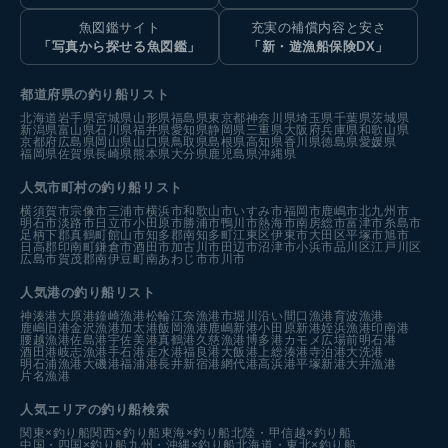
魚図鑑サイト
充実の補償内容と安さ
「写真から探せる魚図鑑」
「新・遊漁船保険DX」
都道府県の釣り船リスト
北海道
岩手県
宮城県
山形県
福島県
東京都
神奈川県
埼玉県
千葉県
茨城県
新潟県
富山県
石川県
福井県
愛知県
静岡県
三重県
大阪府
兵庫県
和歌山県
京都府
広島県
岡山県
山口県
鳥取県
島根県
高知県
香川県
徳島県
愛媛県
福岡県
佐賀県
長崎県
熊本県
大分県
鹿児島県
沖縄県
人気市町村の釣り船リスト
横須賀市
宗像市
三浦市
横浜市
和歌山市
いすみ市
福岡市
鹿嶋市
北九州市
明石市
淡路市
日立市
小田原市
勝浦市
鴨川市
熱海市
南房総市
富津市
糸島市
足柄下郡真鶴町
館山市
知多郡南知多町
江東区
伊東市
大田区
平塚市
旭市
日高郡印南町
鎌倉市
酒田市
加古川市
田辺市
沼津市
小浜市
品川区
江戸川区
広島市
賀茂郡南伊豆町
南あわじ市
市川市
人気港の釣り船リスト
神湊港
大原港
鐘崎漁港
松輪江奈漁港
市堀川沿い
間口漁港
育波漁港
鹿嶋旧港
金沢漁港
加太港
飯岡漁港
鹿嶋新港
小田原新港
姪浜漁港
印南港
腰越漁港
佐島港
宇佐美港
真鶴港
久慈漁港
博多港カモメ広場前
明石港
酒田港
岐志漁港
手石港
走水港
福良港
大飯港
上総湊港
寺泊港
大洗港
明石浦漁港
大磯港
福浦港
長井新宿港
網代港
高浜港
平塚新港
大井漁港
片名漁港
人気エリアの釣り船検索
関東×釣り船
関西×釣り船
東海×釣り船
北陸・甲信越×釣り船
中国・四国×釣り船
九州・沖縄×釣り船
北海道・東北×釣り船