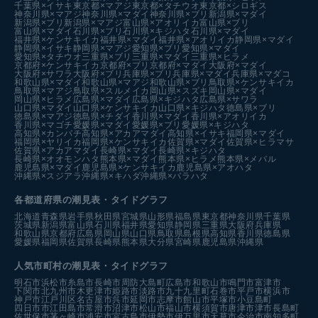
千葉県×イサキ
東京都×マアジ
東京都×タチウオ
東京都×シロギス
神奈川県×マアジ
神奈川県×マダイ
神奈川県×ブリ
新潟県×マダイ
新潟県×ブリ
新潟県×マアジ
富山県×アオリイカ
富山県×ブリ
富山県×マダイ
石川県×ブリ
石川県×キジハタ
石川県×マダイ
福井県×ケンサキイカ
福井県×マダイ
福井県×アオリイカ
静岡県×マダイ
静岡県×イサキ
静岡県×マアジ
愛知県×ブリ
愛知県×マダイ
愛知県×タチウオ
三重県×ブリ
三重県×マダイ
三重県×ヒラメ
京都府×ケンサキイカ
京都府×ブリ
京都府×マダイ
大阪府×マダイ
大阪府×サワラ
大阪府×ブリ
兵庫県×ブリ
兵庫県×マダイ
兵庫県×マダコ
和歌山県×マダイ
和歌山県×マアジ
和歌山県×ブリ
鳥取県×ケンサキイカ
鳥取県×マアジ
鳥取県×スルメイカ
岡山県×スズキ
岡山県×マダイ
岡山県×ヒラメ
広島県×マダイ
広島県×キジハタ
広島県×サワラ
山口県×マダイ
山口県×ケンサキイカ
山口県×キジハタ
徳島県×ブリ
徳島県×マアジ
徳島県×チダイ
香川県×マダイ
香川県×アオリイカ
香川県×マゴチ
愛媛県×マダイ
愛媛県×ブリ
愛媛県×キジハタ
高知県×カンパチ
高知県×アカアマダイ
高知県×イサキ
福岡県×マダイ
福岡県×ヤリイカ
福岡県×ケンサキイカ
佐賀県×マダイ
佐賀県×ヒラマサ
佐賀県×アカアマダイ
長崎県×マダイ
長崎県×キジハタ
長崎県×オオモンハタ
熊本県×マダイ
熊本県×ヒラメ
熊本県×メバル
鹿児島県×マダイ
鹿児島県×ケンサキイカ
鹿児島県×アオハタ
沖縄県×スジアラ
沖縄県×キハダ
沖縄県×バラハタ
各都道府県の潮見表
・タイドグラフ
北海道
青森県
岩手県
秋田県
宮城県
山形県
福島県
東京都
神奈川県
千葉県
茨城県
新潟県
富山県
石川県
福井県
愛知県
静岡県
三重県
大阪府
兵庫県
和歌山県
京都府
広島県
岡山県
山口県
鳥取県
島根県
高知県
香川県
徳島県
愛媛県
福岡県
佐賀県
長崎県
熊本県
大分県
宮崎県
鹿児島県
沖縄県
人気市町村の潮見表・タイドグラフ
明石市
浜松市
糸島市
長崎市
周防大島町
広島市
和歌山市
鳴門市
富津市
下関市
北九州市
木更津市
姫路市
淡路市
九十九里町
石巻市
平戸市
横浜市
神戸市
江戸川区
名古屋市
呉市
延岡市
志摩市
館山市
平塚市
小豆島町
四日市市
江田島市
常滑市
沼津市
松山市
福山市
横須賀市
唐津市
津市
長島町
佐世保市
茅ヶ崎市
浦安市
宮古島市
伊勢市
伊万里市
天草市
今治市
南知多町