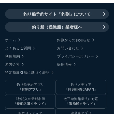
釣り船予約サイト「釣割」について
釣り船（遊漁船）業者様へ
ホーム
釣割からのお知らせ
よくあるご質問
お問い合わせ
利用規約
プライバシーポリシー
運営会社
採用情報
特定商取引法に基づく表記
釣り船予約アプリ
釣りメディア
「釣割アプリ」
「FISHINGJAPAN」
1秒記入の乗船名簿
改正遊漁船業法に対応
「乗船名簿クラウド」
「遊漁船クラウド」
船釣りメディア
潮見表アプリ