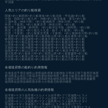
平潟港
人気エリアの釣り船検索
関東×釣り船
関西×釣り船
東海×釣り船
北陸・甲信越×釣り船
中国・四国×釣り船
九州・沖縄×釣り船
北海道・東北×釣り船
三浦半島（神奈川県）×釣り船
相模湾（神奈川県）×釣り船
外房（千葉県）×釣り船
東京湾（神奈川県）×釣り船
駿河湾・遠州灘（静岡県）×釣り船
伊豆半島（静岡県）×釣り船
南房（千葉県）×釣り船
九十九里・銚子（千葉県）×釣り船
内房（千葉県）×釣り船
東京湾奥（千葉県）×釣り船
神奈川県×釣り船
千葉県×釣り船
福岡県×釣り船
和歌山県×釣り船
兵庫県×釣り船
静岡県×釣り船
茨城県×釣り船
東京都×釣り船
福井県×釣り船
大阪府×釣り船
広島県×釣り船
愛知県×釣り船
新潟県×釣り船
山形県×釣り船
三重県×釣り船
長崎県×釣り船
宮城県×釣り船
京都府×釣り船
沖縄県×釣り船
鳥取県×釣り船
熊本県×釣り船
福島県×釣り船
山口県×釣り船
北海道 ×釣り船
岩手県×釣り船
鹿児島県×釣り船
香川県×釣り船
岡山県×釣り船
愛媛県×釣り船
高知県×釣り船
富山県×釣り船
佐賀県×釣り船
埼玉県×釣り船
大分県×釣り船
島根県×釣り船
徳島県×釣り船
石川県×釣り船
各都道府県の船釣り釣果情報
北海道
岩手県
宮城県
山形県
福島県
東京都
神奈川県
埼玉県
千葉県
茨城県
新潟県
富山県
石川県
福井県
愛知県
静岡県
三重県
大阪府
兵庫県
和歌山県
京都府
広島県
岡山県
山口県
鳥取県
島根県
高知県
香川県
徳島県
愛媛県
福岡県
佐賀県
長崎県
熊本県
大分県
鹿児島県
沖縄県
各都道府県の人気魚種の釣果情報
岩手県×マダラ
岩手県×スルメイカ
岩手県×ブリ
宮城県×ヒラメ
宮城県×マアジ
宮城県×アイナメ
山形県×マアジ
山形県×マダイ
山形県×キジハタ
福島県×マダイ
福島県×ヒラメ
福島県×チダイ
茨城県×マダイ
茨城県×ブリ
茨城県×ヒラメ
埼玉県×サワラ
埼玉県×タチウオ
埼玉県×ホウボウ
千葉県×マダイ
千葉県×ヒラメ