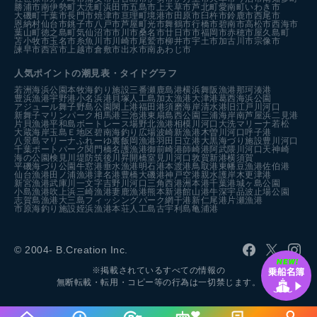
勝浦市
南伊勢町
大洗町
浜田市
五島市
上天草市
芦北町
愛南町
いわき市
大磯町
千葉市
長門市
焼津市
亘理町
境港市
田原市
臼杵市
鈴鹿市
西尾市
恩納村
仙台市
銚子市
八戸市
芦屋町
光市
舞鶴市
行橋市
碧南市
高松市
西海市
葉山町
徳之島町
気仙沼市
市川市
桑名市
廿日市市
福岡市
赤穂市
屋久島町
苫小牧市
玉名市
糸魚川市
川崎市
尾鷲市
柳井市
宇土市
加古川市
宗像市
諫早市
西宮市
上越市
倉敷市
出水市
南あわじ市
人気ポイントの潮見表・タイドグラフ
若洲海浜公園
本牧海釣り施設
三番瀬
鹿島港
横浜
舞阪漁港
那珂湊港
豊浜漁港
宇野港
小名浜港
貝塚人工島
加太漁港
大津港
葛西海浜公園
アジュール舞子
野島公園
閖上港
福田港
須磨海岸
清水港
旧江戸川河口
新舞子マリンパーク
相馬港
三池港
東扇島西公園
三浦海岸
南芦屋浜
二見港
片貝漁港
平和島ボートレース場
野北漁港
相模川河口
大洗マリーナ
若松
大蔵海岸
玉島Ｅ地区
碧南海釣り広場
波崎新漁港
木曽川河口
呼子港
八景島マリーナ
ふれーゆ裏
飯岡漁港
羽田
日立港
大黒海づり施設
豊川河口
千葉ポートパーク
関門橋
名護漁港
御前崎港
師崎港
阿武隈川河口
天神崎
海の公園
検見川堤防
筑後川昇開橋
室見川河口
敦賀新港
横須賀
平磯海づり公園
牛窓港
垂水漁港
明石港
本渡港
鳥取港
東幡豆漁港
佐伯港
仙台漁港
田ノ浦漁港
津名港
豊橋
大磯港
神戸空港親水護岸
木更津港
新宮漁港
武庫川一文字
吉野川河口
三角西港
洲本港
千葉港
城ヶ島公園
小島漁港
吹上浜
三崎漁港
妻鹿漁港
熊本新港
館山港
牛深
宇品波止場公園
志賀島漁港
大三島フィッシングパーク
網干港
新仁尾港
片瀬漁港
市原海釣り施設
姪浜漁港
本荘人工島
古宇利島
亀浦港
© 2004- B.Creation Inc.
※掲載されているすべての情報の
無断転載・転用・コピー等の行為は一切禁じます。