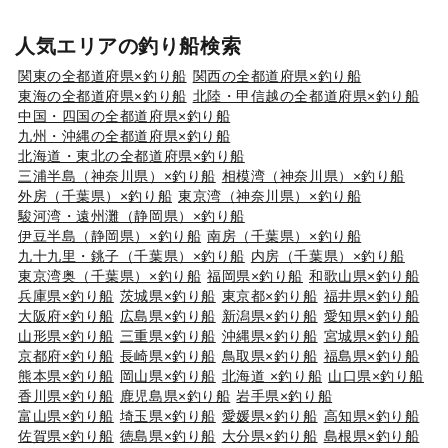
人気エリアの釣り船検索
関東の全都道府県×釣り船
関西の全都道府県×釣り船
東海の全都道府県×釣り船
北陸・甲信越の全都道府県×釣り船
中国・四国の全都道府県×釣り船
九州・沖縄の全都道府県×釣り船
北海道・東北の全都道府県×釣り船
三浦半島（神奈川県）×釣り船
相模湾（神奈川県）×釣り船
外房（千葉県）×釣り船
東京湾（神奈川県）×釣り船
駿河湾・遠州灘（静岡県）×釣り船
伊豆半島（静岡県）×釣り船
南房（千葉県）×釣り船
九十九里・銚子（千葉県）×釣り船
内房（千葉県）×釣り船
東京湾奥（千葉県）×釣り船
福岡県×釣り船
和歌山県×釣り船
兵庫県×釣り船
茨城県×釣り船
東京都×釣り船
福井県×釣り船
大阪府×釣り船
広島県×釣り船
新潟県×釣り船
愛知県×釣り船
山形県×釣り船
三重県×釣り船
沖縄県×釣り船
宮城県×釣り船
京都府×釣り船
長崎県×釣り船
鳥取県×釣り船
福島県×釣り船
熊本県×釣り船
岡山県×釣り船
北海道 ×釣り船
山口県×釣り船
香川県×釣り船
鹿児島県×釣り船
岩手県×釣り船
富山県×釣り船
埼玉県×釣り船
愛媛県×釣り船
高知県×釣り船
佐賀県×釣り船
徳島県×釣り船
大分県×釣り船
島根県×釣り船