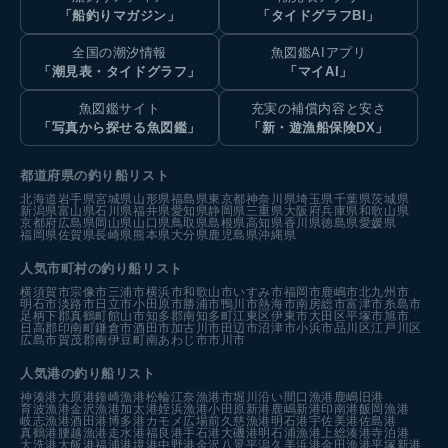
「船釣りマガジン」
「タイドグラフBI」
全国の潮汐情報
魚図鑑AIアプリ
「潮見表・タイドグラフ」
「マイAI」
魚図鑑サイト
充実の補償内容と安さ
「写真から探せる魚図鑑」
「新・遊漁船保険DX」
都道府県の釣り船リスト
北海道
岩手県
宮城県
山形県
福島県
東京都
神奈川県
埼玉県
千葉県
茨城県
新潟県
富山県
石川県
福井県
愛知県
静岡県
三重県
大阪府
兵庫県
和歌山県
京都府
広島県
岡山県
山口県
鳥取県
島根県
高知県
香川県
徳島県
愛媛県
福岡県
佐賀県
長崎県
熊本県
大分県
鹿児島県
沖縄県
人気市町村の釣り船リスト
横須賀市
宗像市
三浦市
横浜市
和歌山市
いすみ市
福岡市
鹿嶋市
北九州市
明石市
淡路市
日立市
小田原市
勝浦市
鴨川市
熱海市
南房総市
富津市
糸島市
足柄下郡真鶴町
館山市
知多郡南知多町
江東区
伊東市
大田区
平塚市
旭市
日高郡印南町
鎌倉市
酒田市
加古川市
田辺市
沼津市
小浜市
品川区
江戸川区
広島市
賀茂郡南伊豆町
南あわじ市
市川市
人気港の釣り船リスト
神湊港
大原港
鐘崎漁港
松輪江奈漁港
市堀川沿い
間口漁港
鹿嶋旧港
育波漁港
金沢漁港
加太港
姪浜漁港
小田原新港
鹿嶋新港
印南港
飯岡漁港
岐志漁港
酒田港
博多港カモメ広場前
久慈漁港
明石港
宇佐美港
佐島港
真鶴港
腰越漁港
走水港
福良港
手石港
大磯港
明石浦漁港
上総湊港
寺泊港
大洗港
大飯港
福浦港
境港中野港
金沢八景平潟
久美浜港
金田漁港
平塚新港