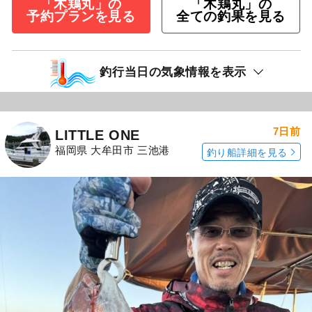
「木鶏丸」の
「木鶏丸」の
予約プランを見る
全ての釣果を見る
釣行当日の気象情報を表示
7日前
LITTLE ONE
福岡県 大牟田市 三池港
釣り船詳細を見る