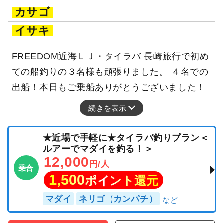
カサゴ
イサキ
FREEDOM近海ＬＪ・タイラバ 長崎旅行で初め
ての船釣りの３名様も頑張りました。 ４名での
出船！本日もご乗船ありがとうございました！
続きを表示
★近場で手軽に★タイラバ釣りプラン＜
ルアーでマダイを釣る！＞
12,000
円/人
乗合
1,500
ポイント還元
マダイ
ネリゴ（カンパチ）