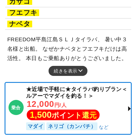
カサゴ
フエフキ
ナベタ
FREEDOM平島江島ＳＬＪタイラバ、 暑い中３
名様と出船。 なぜかナベタとフエフキだけは高
活性。 本日もご乗船ありがとうございました。
続きを表示
★近場で手軽に★タイラバ釣りプラン＜
ルアーでマダイを釣る！＞
12,000
円/人
乗合
1,500
ポイント還元
マダイ
ネリゴ（カンパチ）