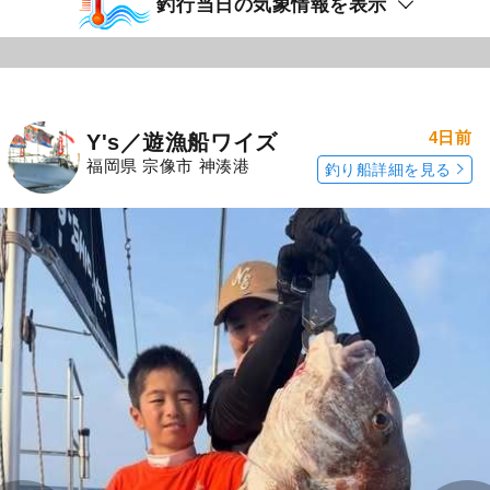
釣行当日の気象情報を表示
4日前
Y's／遊漁船ワイズ
福岡県 宗像市 神湊港
釣り船詳細を見る