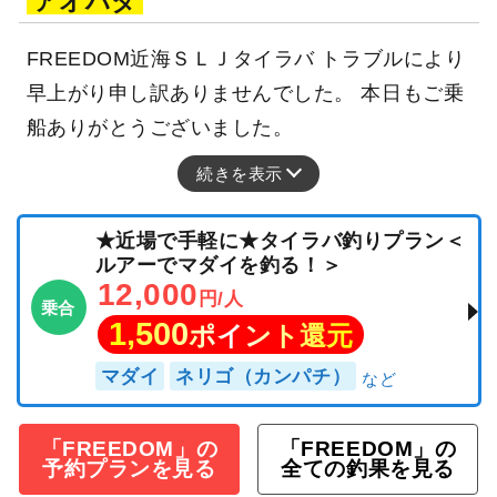
アオハタ
FREEDOM近海ＳＬＪタイラバ トラブルにより
早上がり申し訳ありませんでした。 本日もご乗
船ありがとうございました。
続きを表示
★近場で手軽に★タイラバ釣りプラン＜
ルアーでマダイを釣る！＞
12,000
円/人
乗合
1,500
ポイント還元
マダイ
ネリゴ（カンパチ）
「FREEDOM」の
「FREEDOM」の
予約プランを見る
全ての釣果を見る