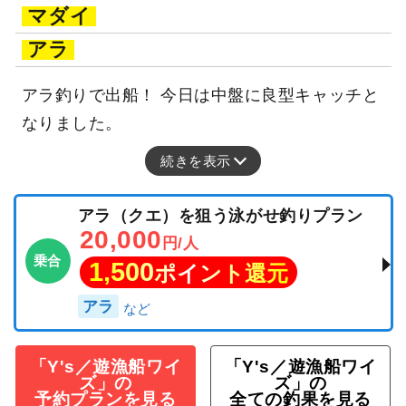
マダイ
アラ
アラ釣りで出船！ 今日は中盤に良型キャッチと
なりました。
続きを表示
アラ（クエ）を狙う泳がせ釣りプラン
20,000
円/人
乗合
1,500
ポイント還元
アラ
「Y's／遊漁船ワイ
「Y's／遊漁船ワイ
ズ」の
ズ」の
予約プランを見る
全ての釣果を見る