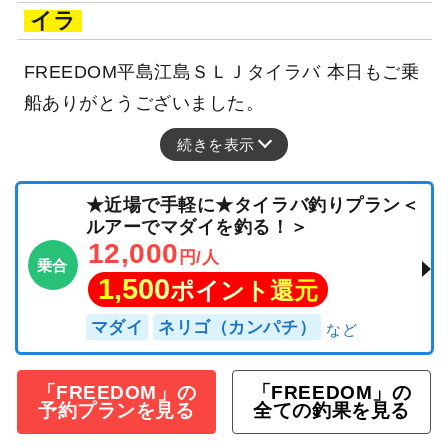
イラ
FREEDOM平島江島ＳＬＪタイラバ 本日もご乗
船ありがとうございました。
続きを表示
★近場で手軽に★タイラバ釣りプラン＜
ルアーでマダイを釣る！＞
12,000
円/人
乗合
1,500
ポイント還元
マダイ
ネリゴ（カンパチ）
「FREEDOM」の
「FREEDOM」の
予約プランを見る
全ての釣果を見る