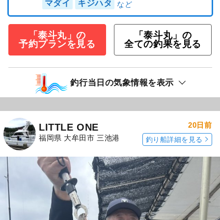
マダイ
キジハタ
「泰斗丸」の
「泰斗丸」の
予約プランを見る
全ての釣果を見る
釣行当日の気象情報を表示
20日前
LITTLE ONE
福岡県 大牟田市 三池港
釣り船詳細を見る