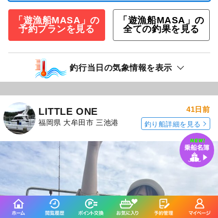
「遊漁船MASA」の
「遊漁船MASA」の
予約プランを見る
全ての釣果を見る
釣行当日の気象情報を表示
41日前
LITTLE ONE
福岡県 大牟田市 三池港
釣り船詳細を見る