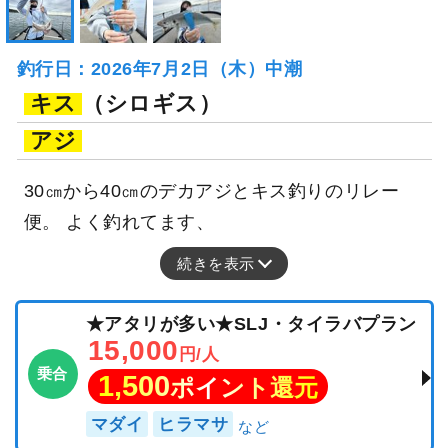
釣行日：2026年7月2日（木）中潮
キス
（シロギス）
アジ
30㎝から40㎝のデカアジとキス釣りのリレー
便。 よく釣れてます、
続きを表示
★アタリが多い★SLJ・タイラバプラン
15,000
円/人
乗合
1,500
ポイント還元
マダイ
ヒラマサ