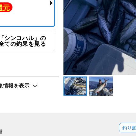
「シンコハル」の
全ての釣果を見る
象情報を表示
ト還元
釣り
港