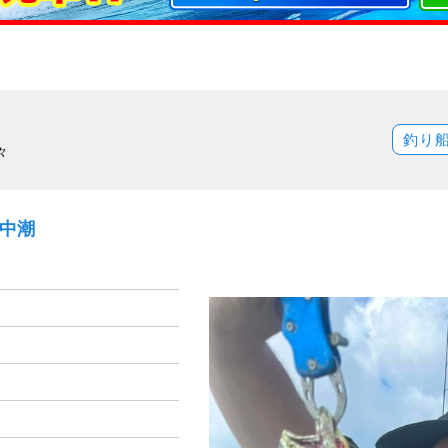
釣り
々
）中潮