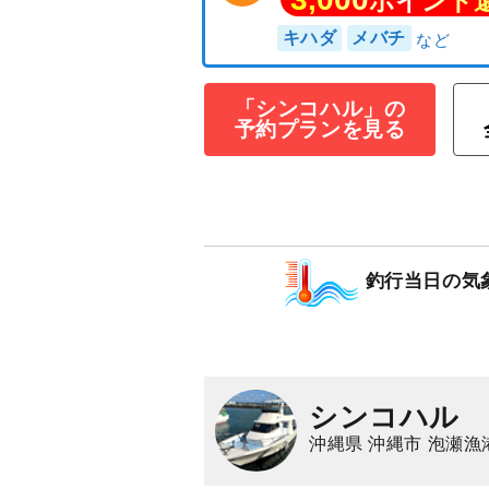
「シンコハル」の
予約プランを見る
パヤオ・プラン
130,000
円/隻
仕立
3,000
ポイン
キハダ
メバチ
釣行当日の気
シンコハル
沖縄県 沖縄市 泡瀬漁