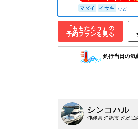
☆ルアー釣り☆タ
10,000
円/人
「ももたろう」の
乗合
1,500
ポイン
予約プランを見る
マダイ
イサキ
釣行当日の気
シンコハル
沖縄県 沖縄市 泡瀬漁