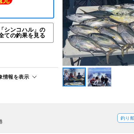
「シンコハル」の
全ての釣果を見る
ト還元
象情報を表示
釣り
港