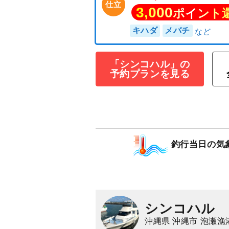
「シンコハル」の
予約プランを見る
パヤオ・プラン
130,000
円/隻
釣行当日の気
仕立
3,000
ポイン
キハダ
メバチ
シンコハル
沖縄県 沖縄市 泡瀬漁