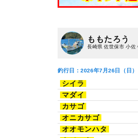
ももたろう
長崎県 佐世保市 小佐
釣行日：2026年7月26日（日
シイラ
マダイ
カサゴ
オニカサゴ
オオモンハタ