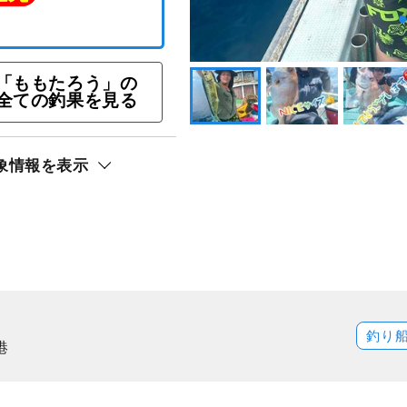
イラバ・SLJプラン
「ももたろう」の
ト還元
全ての釣果を見る
象情報を表示
釣り
港