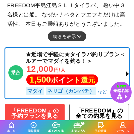
FREEDOM平島江島ＳＬＪタイラバ、 暑い中３
名様と出船。 なぜかナベタとフエフキだけは高
活性。 本日もご乗船ありがとうございました。
続きを表示
★近場で手軽に★タイラバ釣りプラン＜
ルアーでマダイを釣る！＞
12,000
円/人
乗合
1,500
ポイント還元
マダイ
ネリゴ（カンパチ）
「FREEDOM」の
「FREEDOM」の
予約プランを見る
全ての釣果を見る