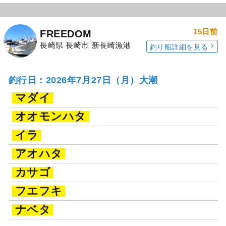
15日前
FREEDOM
長崎県 長崎市 新長崎漁港
釣り船詳細を見る
釣行日：2026年7月27日（月）大潮
マダイ
オオモンハタ
イラ
アオハタ
カサゴ
フエフキ
ナベタ