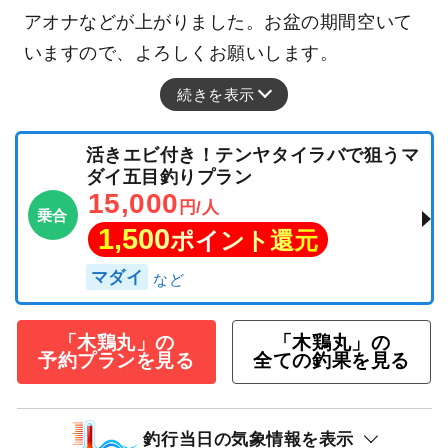
アオナなどが上がりました。お盆の期間空いて
いますので、よろしくお願いします。
続きを表示
活きエビ付き！テンヤタイラバで狙うマ
ダイ五目釣りプラン
15,000
円/人
乗合
1,500
ポイント還元
マダイ
「木鶏丸」の
「木鶏丸」の
予約プランを見る
全ての釣果を見る
釣行当日の気象情報を表示