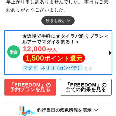
早上がり申し訳ありませんでした。 本日もご乗
船ありがとうございました。
続きを表示
★近場で手軽に★タイラバ釣りプラン＜
ルアーでマダイを釣る！＞
12,000
円/人
乗合
1,500
ポイント還元
マダイ
ネリゴ（カンパチ）
「FREEDOM」の
「FREEDOM」の
予約プランを見る
全ての釣果を見る
釣行当日の気象情報を表示