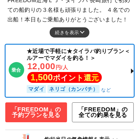
FREEDOM近海ＬＪ・タイラバ 長崎旅行で初め
ての船釣りの３名様も頑張りました。 ４名での
出船！本日もご乗船ありがとうございました！
続きを表示
★近場で手軽に★タイラバ釣りプラン＜
ルアーでマダイを釣る！＞
12,000
円/人
乗合
1,500
ポイント還元
マダイ
ネリゴ（カンパチ）
「FREEDOM」の
「FREEDOM」の
予約プランを見る
全ての釣果を見る