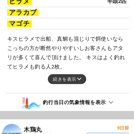
ヒラメ
竿頭2匹
アラカブ
マゴチ
キスヒラメで出船、真鯛も混じりで餌使いなら
こっちの方が断然やりやすいしお客さんもアタ
リが多くて喜んで頂けました。 キスはよく釣れ
てヒラメも釣る人2枚。
続きを表示
釣行当日の気象情報を表示
9日前
木鶏丸