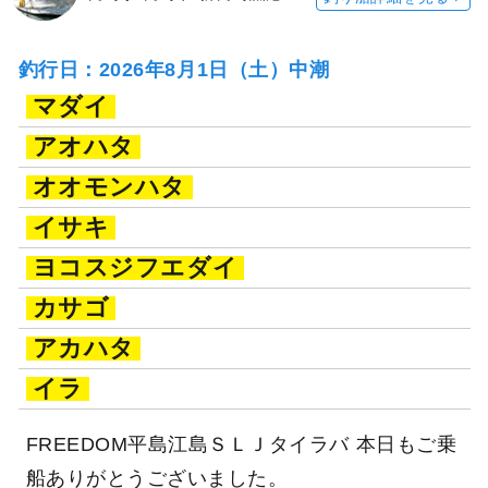
釣行日：2026年8月1日（土）中潮
マダイ
アオハタ
オオモンハタ
イサキ
ヨコスジフエダイ
カサゴ
アカハタ
イラ
FREEDOM平島江島ＳＬＪタイラバ 本日もご乗
船ありがとうございました。