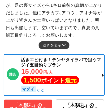
が、足の裏サイズから1キロ前後の真鯛が上がり
だしました。他にアラカブ､アコウ、アオナ等が
上がり皆さんお土産いっぱいとなりました。明
日も出船します。空いていますので、真夏の真
鯛五目釣りよろしくお願いします。
続きを表示
活きエビ付き！テンヤタイラバで狙うマ
ダイ五目釣りプラン
15,000
円/人
乗合
1,500
ポイント還元
マダイ
「木鶏丸」の
「木鶏丸」の