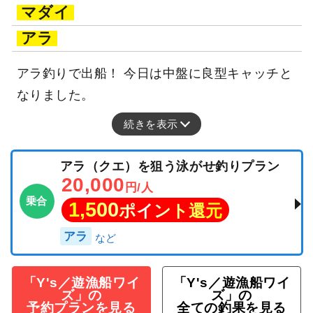
マダイ
アラ
アラ釣りで出船！ 今日は中盤に良型キャッチと
なりました。
続きを表示
アラ（クエ）を狙う泳がせ釣りプラン
20,000
円/人
乗合
1,500
ポイント還元
アラ
「Y's／遊漁船ワイ
「Y's／遊漁船ワイ
ズ」の
ズ」の
予約プランを見る
全ての釣果を見る