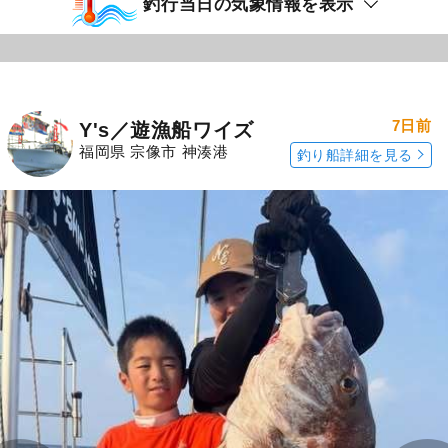
釣行当日の気象情報を表示
7日前
Y's／遊漁船ワイズ
福岡県 宗像市 神湊港
釣り船詳細を見る