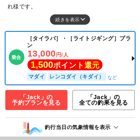
れ様です。
続きを表示
［タイラバ］・［ライトジギング］プラ
ン
13,000
円/人
乗合
1,500
ポイント還元
マダイ
レンコダイ（キダイ）
「Jack」の
「Jack」の
予約プランを見る
全ての釣果を見る
釣行当日の気象情報を表示