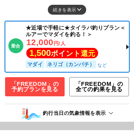
続きを表示
★近場で手軽に★タイラバ釣りプラン＜
ルアーでマダイを釣る！＞
12,000
円/人
乗合
1,500
ポイント還元
マダイ
ネリゴ（カンパチ）
「FREEDOM」の
「FREEDOM」の
予約プランを見る
全ての釣果を見る
釣行当日の気象情報を表示