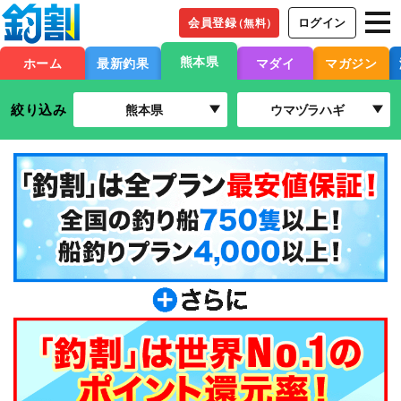
会員登録
ログイン
（無料）
熊本県
ホーム
最新釣果
マダイ
マガジン
絞り込み
熊本県
ウマヅラハギ