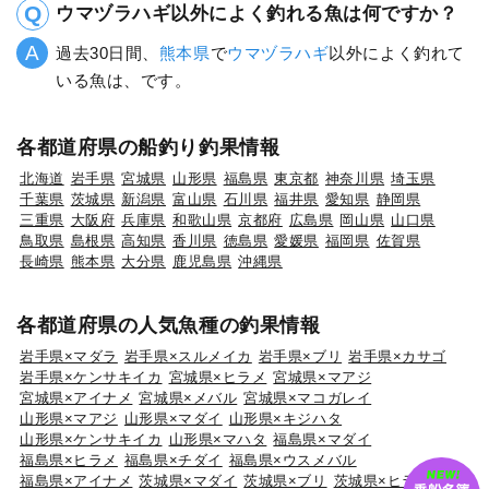
ウマヅラハギ以外によく釣れる魚は何ですか？
過去30日間、
熊本県
で
ウマヅラハギ
以外によく釣れて
いる魚は、です。
各都道府県の船釣り釣果情報
北海道
岩手県
宮城県
山形県
福島県
東京都
神奈川県
埼玉県
千葉県
茨城県
新潟県
富山県
石川県
福井県
愛知県
静岡県
三重県
大阪府
兵庫県
和歌山県
京都府
広島県
岡山県
山口県
鳥取県
島根県
高知県
香川県
徳島県
愛媛県
福岡県
佐賀県
長崎県
熊本県
大分県
鹿児島県
沖縄県
各都道府県の人気魚種の釣果情報
岩手県×マダラ
岩手県×スルメイカ
岩手県×ブリ
岩手県×カサゴ
岩手県×ケンサキイカ
宮城県×ヒラメ
宮城県×マアジ
宮城県×アイナメ
宮城県×メバル
宮城県×マコガレイ
山形県×マアジ
山形県×マダイ
山形県×キジハタ
山形県×ケンサキイカ
山形県×マハタ
福島県×マダイ
福島県×ヒラメ
福島県×チダイ
福島県×ウスメバル
福島県×アイナメ
茨城県×マダイ
茨城県×ブリ
茨城県×ヒラメ