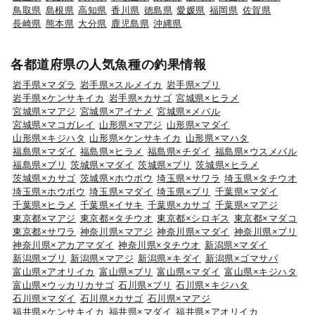
鳥取県
島根県
高知県
香川県
徳島県
愛媛県
福岡県
佐賀県
長崎県
熊本県
大分県
鹿児島県
沖縄県
各都道府県の人気魚種の釣果情報
岩手県×マダラ
岩手県×スルメイカ
岩手県×ブリ
岩手県×ケンサキイカ
岩手県×カサゴ
宮城県×ヒラメ
宮城県×マアジ
宮城県×アイナメ
宮城県×メバル
宮城県×マコガレイ
山形県×マアジ
山形県×マダイ
山形県×キジハタ
山形県×ケンサキイカ
山形県×マハタ
福島県×マダイ
福島県×ヒラメ
福島県×チダイ
福島県×ウスメバル
福島県×ブリ
茨城県×マダイ
茨城県×ブリ
茨城県×ヒラメ
茨城県×カサゴ
茨城県×ホウボウ
埼玉県×サワラ
埼玉県×タチウオ
埼玉県×ホウボウ
埼玉県×マダイ
埼玉県×ブリ
千葉県×マダイ
千葉県×ヒラメ
千葉県×イサキ
千葉県×カサゴ
千葉県×マアジ
東京都×マアジ
東京都×タチウオ
東京都×シロギス
東京都×マダコ
東京都×サワラ
神奈川県×マアジ
神奈川県×マダイ
神奈川県×ブリ
神奈川県×アカアマダイ
神奈川県×タチウオ
新潟県×マダイ
新潟県×ブリ
新潟県×マアジ
新潟県×キダイ
新潟県×ゴマサバ
富山県×アオリイカ
富山県×ブリ
富山県×マダイ
富山県×キジハタ
富山県×ウッカリカサゴ
石川県×ブリ
石川県×キジハタ
石川県×マダイ
石川県×カサゴ
石川県×マアジ
福井県×ケンサキイカ
福井県×マダイ
福井県×アオリイカ