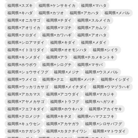
福岡県×スズキ
福岡県×ケンサキイカ
福岡県×マハタ
福岡県×キハダ
福岡県×カツオ
福岡県×アカハタ
福岡県×メバル
福岡県×オニカサゴ
福岡県×チダイ
福岡県×スルメイカ
福岡県×アオリイカ
福岡県×マゴチ
福岡県×アカムツ
福岡県×クロダイ
福岡県×カワハギ
福岡県×アオハタ
福岡県×シロアマダイ
福岡県×キダイ
福岡県×メダイ
福岡県×イトヨリダイ
福岡県×オオモンハタ
福岡県×シイラ
福岡県×キンメダイ
福岡県×アラ
福岡県×チカメキントキ
福岡県×ホウボウ
福岡県×シログチ
福岡県×マサバ
福岡県×ショウサイフグ
福岡県×メジナ
福岡県×ウスメバル
福岡県×ウメイロ
福岡県×クエ
福岡県×メバチ
福岡県×イシダイ
福岡県×ウッカリカサゴ
福岡県×メイチダイ
福岡県×ウマヅラハギ
福岡県×アカカマス
福岡県×アコウダイ
福岡県×マカジキ
福岡県×アヤメカサゴ
福岡県×トラフグ
福岡県×ハガツオ
福岡県×フエフキダイ
福岡県×ホウキハタ
福岡県×アカイサキ
福岡県×クロメジナ
福岡県×キチヌ
福岡県×ハマフエフキ
福岡県×キュウセン
福岡県×アカヤガラ
福岡県×シロサバフグ
福岡県×カナガシラ
福岡県×カタクチイワシ
福岡県×マトウダイ