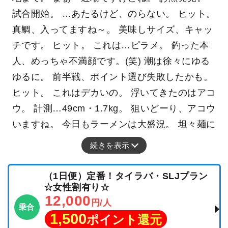
試合開始。 …あたるけど、のらない。 ヒット。
真鯛、入ってますね～。 美味しサイズ、キャッ
チです。 ヒット。 これは…ピラメ。 釣った本
人、めっちゃ不満顔です。(笑) 潮は徐々にゆる
ゆるに。 前半戦、ポイント選び失敗したかも。
ヒット。 これはデカいの。 浮いてきたのはアコ
ウ。 計測…49cm・1.7kg。 狙いどーり、アコウ
いますね。 今日もラーメンは大盛況。 坦々麺に
続きを表示
（1日便）定番！タイラバ・SLJプラン
☆女性割有り☆
12,000
円/人
乗合
1,500
ポイント還元