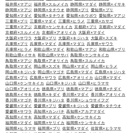
福井県×マアジ
福井県×スルメイカ
静岡県×マダイ
静岡県×イサキ
静岡県×マアジ
静岡県×タチウオ
静岡県×ブリ
愛知県×ブリ
愛知県×マダイ
愛知県×タチウオ
愛知県×ホウボウ
愛知県×マアジ
三重県×ブリ
三重県×マダイ
三重県×ヒラメ
三重県×カサゴ
三重県×マアジ
京都府×ケンサキイカ
京都府×ブリ
京都府×マダイ
京都府×スルメイカ
京都府×アオリイカ
大阪府×マダイ
大阪府×サワラ
大阪府×ブリ
大阪府×キジハタ
大阪府×スズキ
兵庫県×ブリ
兵庫県×マダイ
兵庫県×マダコ
兵庫県×サワラ
兵庫県×ヒラメ
和歌山県×マダイ
和歌山県×マアジ
和歌山県×ブリ
和歌山県×イサキ
和歌山県×マサバ
鳥取県×ケンサキイカ
鳥取県×マアジ
鳥取県×アオリイカ
鳥取県×スルメイカ
鳥取県×マダイ
岡山県×スズキ
岡山県×マダイ
岡山県×ヒラメ
岡山県×キジハタ
岡山県×マゴチ
広島県×マダイ
広島県×キジハタ
広島県×ブリ
広島県×サワラ
広島県×アオリイカ
山口県×マダイ
山口県×ケンサキイカ
山口県×キジハタ
山口県×ヒラマサ
山口県×アオリイカ
徳島県×ブリ
徳島県×マアジ
徳島県×チダイ
徳島県×イサキ
徳島県×キダイ
香川県×マダイ
香川県×アオリイカ
香川県×マゴチ
香川県×キジハタ
香川県×ショウサイフグ
愛媛県×マダイ
愛媛県×ブリ
愛媛県×キジハタ
愛媛県×タチウオ
愛媛県×サワラ
高知県×カンパチ
高知県×アカアマダイ
高知県×イサキ
高知県×マダイ
高知県×ケンサキイカ
福岡県×マダイ
福岡県×ヤリイカ
福岡県×ケンサキイカ
福岡県×ヒラマサ
福岡県×ブリ
佐賀県×マダイ
佐賀県×ヒラマサ