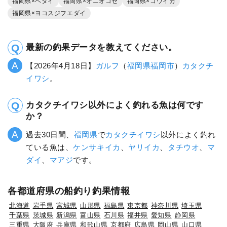
福岡県×ヘダイ
福岡県×オニオコゼ
福岡県×コウイカ
福岡県×ヨコスジフエダイ
最新の釣果データを教えてください。
【2026年4月18日】
ガルフ
（
福岡県
福岡市
）
カタクチ
イワシ
。
カタクチイワシ以外によく釣れる魚は何です
か？
過去30日間、
福岡県
で
カタクチイワシ
以外によく釣れ
ている魚は、
ケンサキイカ
、
ヤリイカ
、
タチウオ
、
マ
ダイ
、
マアジ
です。
各都道府県の船釣り釣果情報
北海道
岩手県
宮城県
山形県
福島県
東京都
神奈川県
埼玉県
千葉県
茨城県
新潟県
富山県
石川県
福井県
愛知県
静岡県
三重県
大阪府
兵庫県
和歌山県
京都府
広島県
岡山県
山口県