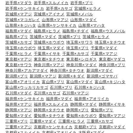
岩手県×マダラ
岩手県×スルメイカ
岩手県×ブリ
岩手県×ケンサキイカ
岩手県×カサゴ
宮城県×ヒラメ
宮城県×マアジ
宮城県×アイナメ
宮城県×メバル
宮城県×マコガレイ
山形県×マアジ
山形県×マダイ
山形県×キジハタ
山形県×ケンサキイカ
山形県×マハタ
福島県×マダイ
福島県×ヒラメ
福島県×チダイ
福島県×ウスメバル
福島県×ブリ
茨城県×マダイ
茨城県×ブリ
茨城県×ヒラメ
茨城県×カサゴ
茨城県×ホウボウ
埼玉県×サワラ
埼玉県×タチウオ
埼玉県×ホウボウ
埼玉県×マダイ
埼玉県×ブリ
千葉県×マダイ
千葉県×ヒラメ
千葉県×イサキ
千葉県×カサゴ
千葉県×マアジ
東京都×マアジ
東京都×タチウオ
東京都×シロギス
東京都×マダコ
東京都×サワラ
神奈川県×マアジ
神奈川県×マダイ
神奈川県×ブリ
神奈川県×アカアマダイ
神奈川県×タチウオ
新潟県×マダイ
新潟県×ブリ
新潟県×マアジ
新潟県×キダイ
新潟県×ゴマサバ
富山県×アオリイカ
富山県×ブリ
富山県×マダイ
富山県×キジハタ
富山県×ウッカリカサゴ
石川県×ブリ
石川県×キジハタ
石川県×マダイ
石川県×カサゴ
石川県×マアジ
福井県×ケンサキイカ
福井県×マダイ
福井県×アオリイカ
福井県×マアジ
福井県×スルメイカ
静岡県×マダイ
静岡県×イサキ
静岡県×マアジ
静岡県×タチウオ
静岡県×ブリ
愛知県×ブリ
愛知県×マダイ
愛知県×タチウオ
愛知県×ホウボウ
愛知県×マアジ
三重県×ブリ
三重県×マダイ
三重県×ヒラメ
三重県×カサゴ
三重県×マアジ
京都府×ケンサキイカ
京都府×ブリ
京都府×マダイ
京都府×スルメイカ
京都府×アオリイカ
大阪府×マダイ