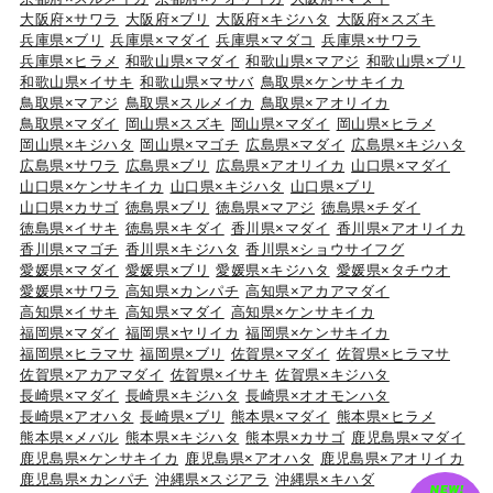
大阪府×サワラ
大阪府×ブリ
大阪府×キジハタ
大阪府×スズキ
兵庫県×ブリ
兵庫県×マダイ
兵庫県×マダコ
兵庫県×サワラ
兵庫県×ヒラメ
和歌山県×マダイ
和歌山県×マアジ
和歌山県×ブリ
和歌山県×イサキ
和歌山県×マサバ
鳥取県×ケンサキイカ
鳥取県×マアジ
鳥取県×スルメイカ
鳥取県×アオリイカ
鳥取県×マダイ
岡山県×スズキ
岡山県×マダイ
岡山県×ヒラメ
岡山県×キジハタ
岡山県×マゴチ
広島県×マダイ
広島県×キジハタ
広島県×サワラ
広島県×ブリ
広島県×アオリイカ
山口県×マダイ
山口県×ケンサキイカ
山口県×キジハタ
山口県×ブリ
山口県×カサゴ
徳島県×ブリ
徳島県×マアジ
徳島県×チダイ
徳島県×イサキ
徳島県×キダイ
香川県×マダイ
香川県×アオリイカ
香川県×マゴチ
香川県×キジハタ
香川県×ショウサイフグ
愛媛県×マダイ
愛媛県×ブリ
愛媛県×キジハタ
愛媛県×タチウオ
愛媛県×サワラ
高知県×カンパチ
高知県×アカアマダイ
高知県×イサキ
高知県×マダイ
高知県×ケンサキイカ
福岡県×マダイ
福岡県×ヤリイカ
福岡県×ケンサキイカ
福岡県×ヒラマサ
福岡県×ブリ
佐賀県×マダイ
佐賀県×ヒラマサ
佐賀県×アカアマダイ
佐賀県×イサキ
佐賀県×キジハタ
長崎県×マダイ
長崎県×キジハタ
長崎県×オオモンハタ
長崎県×アオハタ
長崎県×ブリ
熊本県×マダイ
熊本県×ヒラメ
熊本県×メバル
熊本県×キジハタ
熊本県×カサゴ
鹿児島県×マダイ
鹿児島県×ケンサキイカ
鹿児島県×アオハタ
鹿児島県×アオリイカ
鹿児島県×カンパチ
沖縄県×スジアラ
沖縄県×キハダ