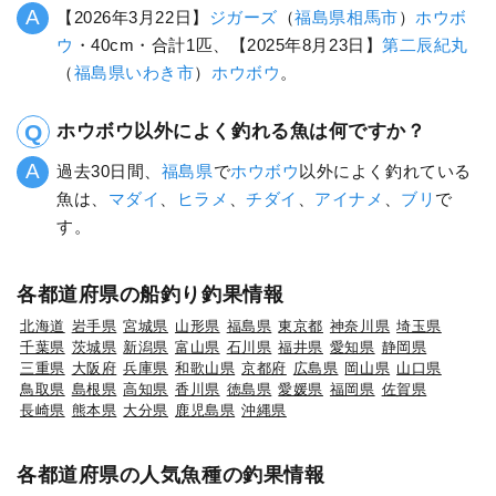
【2026年3月22日】
ジガーズ
（
福島県
相馬市
）
ホウボ
ウ
・40cm・合計1匹、【2025年8月23日】
第二辰紀丸
（
福島県
いわき市
）
ホウボウ
。
ホウボウ以外によく釣れる魚は何ですか？
過去30日間、
福島県
で
ホウボウ
以外によく釣れている
魚は、
マダイ
、
ヒラメ
、
チダイ
、
アイナメ
、
ブリ
で
す。
各都道府県の船釣り釣果情報
北海道
岩手県
宮城県
山形県
福島県
東京都
神奈川県
埼玉県
千葉県
茨城県
新潟県
富山県
石川県
福井県
愛知県
静岡県
三重県
大阪府
兵庫県
和歌山県
京都府
広島県
岡山県
山口県
鳥取県
島根県
高知県
香川県
徳島県
愛媛県
福岡県
佐賀県
長崎県
熊本県
大分県
鹿児島県
沖縄県
各都道府県の人気魚種の釣果情報