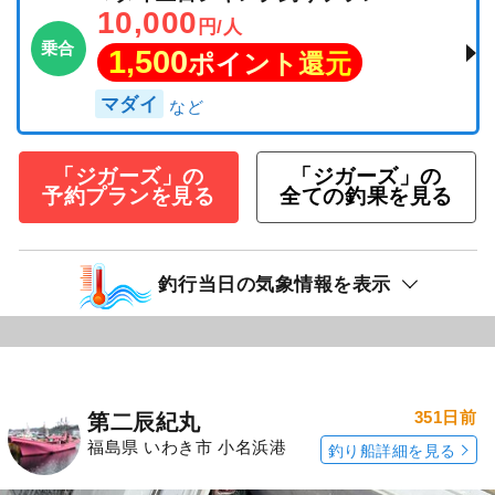
10,000
円/人
乗合
1,500
ポイント還元
マダイ
「ジガーズ」の
「ジガーズ」の
予約プランを見る
全ての釣果を見る
釣行当日の気象情報を表示
351日前
第二辰紀丸
福島県 いわき市 小名浜港
釣り船詳細を見る