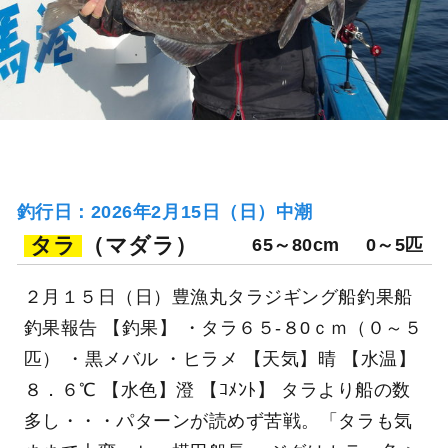
釣行日：2026年2月15日（日）中潮
タラ
（マダラ）
65～80cm
0～5匹
２月１５日（日）豊漁丸タラジギング船釣果船
釣果報告 【釣果】 ・タラ６５-８0ｃｍ（０～５
匹） ・黒メバル ・ヒラメ 【天気】晴 【水温】
８．６℃ 【水色】澄 【ｺﾒﾝﾄ】 タラより船の数
多し・・・パターンが読めず苦戦。「タラも気