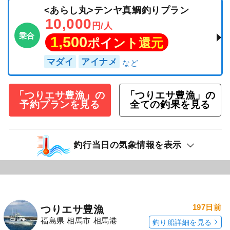
１月２３（金）横田船長、中乗りさんと漁に行
ったの巻 休憩もままならないくらい釣れたよう
です。 クーラー全て満タン。早上がり マダラ７
５～８５cm（1８～２６匹） ※タラ釣り募集し
ています※ １月は２９日・３１日ジギングです
がエサの方も相談下さい！ 定員１２名 ジギン
グ・エサ釣り 座席は釣り方で調整します。 ジグ
の重さ２００ｇ前後 PE２号程度 リーダー３０l
b程度 エサ釣り鉛は１００号 料金１３，０００
遠征込（現金のみ） 出船４：００予定
続きを表示
<あらし丸>テンヤ真鯛釣りプラン
10,000
円/人