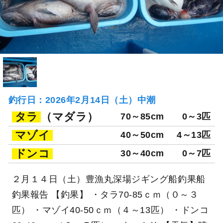
釣行日：2026年2月14日（土）中潮
タラ
（マダラ）
70～85cm
0～3匹
マゾイ
40～50cm
4～13匹
ドンコ
30～40cm
0～7匹
２月１４日（土）豊漁丸深場ジギング船釣果船
釣果報告 【釣果】 ・タラ70-85ｃｍ（０～３
匹） ・マゾイ40-50ｃｍ（４～13匹） ・ドンコ