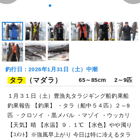
釣行当日の気象情報を表示
190日前
つりエサ豊漁
福島県 相馬市 相馬港
釣り船詳細を見る