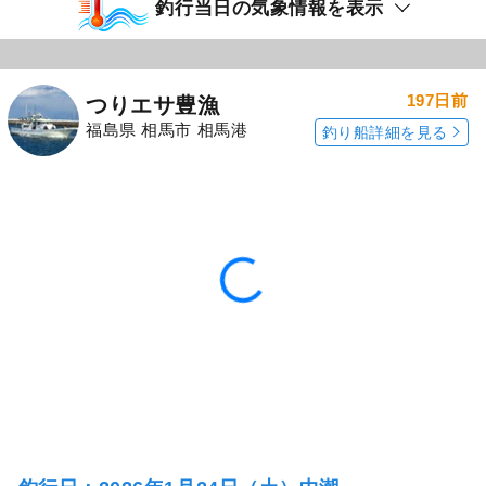
も数本上がり、エサ釣り（一名）の方は３本で
した。 タラは
続きを表示
<あらし丸>テンヤ真鯛釣りプラン
10,000
円/人
乗合
1,500
ポイント還元
マダイ
アイナメ
「つりエサ豊漁」の
「つりエサ豊漁」の
予約プランを見る
全ての釣果を見る
釣行当日の気象情報を表示