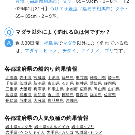
福島県×ヒラメ
福島県×ヒラマサ
福島県×ゴマサバ
福島県×マダコ
福島県×スズキ
福島県×メバル
福島県×チダイ
福島県×クロダイ
福島県×アカムツ
福島県×クロソイ
福島県×メダイ
福島県×アラ
福島県×ホウボウ
福島県×アイナメ
福島県×ウスメバル
福島県×クエ
福島県×マダラ
福島県×メバチ
福島県×マコガレイ
福島県×トラフグ
福島県×ムシガレイ
福島県×タケノコメバル
福島県×アブラボウズ
福島県×カナガシラ
福島県×オオクチイシナギ
最新の釣果データを教えてください。
【2026年2月18日】
つりエサ豊漁
（
福島県
相馬市
）
タ
ラ
・65～80cm・2～8匹、【2026年2月15日】
つりエ
サ豊漁
（
福島県
相馬市
）
タラ
・65～80cm・0～5匹、
【2026年2月14日】
つりエサ豊漁
（
福島県
相馬市
）
タ
ラ
・70～85cm・0～3匹、【2026年2月4日】
つりエサ
豊漁
（
福島県
相馬市
）
タラ
・65～90cm・0～8匹、【2
026年1月31日】
つりエサ豊漁
（
福島県
相馬市
）
タラ
・