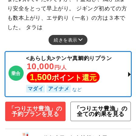
釣行日：2026年1月29日（木）若潮
タラ
（マダラ）
60～85cm
2～11匹
１月２９日（木）豊漁丸タラジギング・エサ船
釣果船釣果報告 【釣果】乗船８名 ・タラ（船中
９０匹） ・クロソイ ・ケムシカジカ ・ウッカ
リ 【天気】晴 【水温】１０．１℃ 【水色】や
や濁り 【ｺﾒﾝﾄ】 今日の豊漁丸は・・タラ釣り
に出発！ 前半はポツリポツリと言う程度。食い
浅くすっぽ抜けも多数でした・・・が！ 時間と
共に食い立ち『良型』皆さん釣れました。 まだ
まだ釣れていたのですが、中盤過ぎ、風が強ま
り安全をとって早上がり。 ジギング初めての方