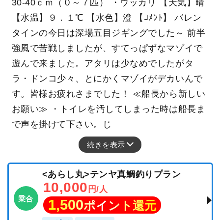
30-40ｃｍ（０～７匹） ・ウッカリ 【天気】晴
【水温】９．１℃ 【水色】澄 【ｺﾒﾝﾄ】 バレン
タインの今日は深場五目ジギングでした～ 前半
強風で苦戦しましたが、すてっぱずなマゾイで
遊んで来ました。アタリは少なめでしたがタ
ラ・ドンコ少々、とにかくマゾイがデカいんで
す。皆様お疲れさまでした！ ≪船長から新しい
お願い≫ ・トイレを汚してしまった時は船長ま
で声を掛けて下さい。じ
続きを表示
<あらし丸>テンヤ真鯛釣りプラン
10,000
円/人
乗合
1,500
ポイント還元