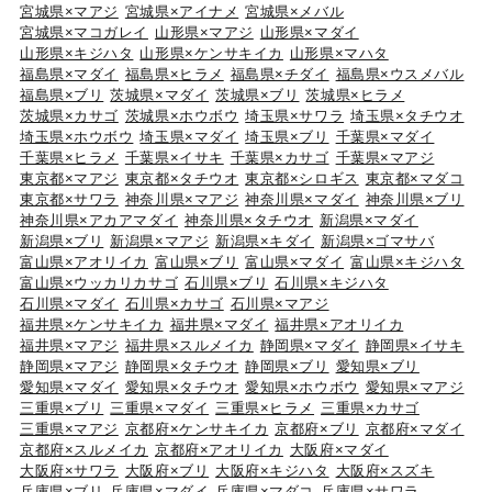
65～85cm・2～9匹。
マダラ以外によく釣れる魚は何ですか？
過去30日間、
福島県
で
マダラ
以外によく釣れている魚
は、
マダイ
、
ヒラメ
、
チダイ
、
アイナメ
、
ブリ
です。
各都道府県の船釣り釣果情報
北海道
岩手県
宮城県
山形県
福島県
東京都
神奈川県
埼玉県
千葉県
茨城県
新潟県
富山県
石川県
福井県
愛知県
静岡県
三重県
大阪府
兵庫県
和歌山県
京都府
広島県
岡山県
山口県
鳥取県
島根県
高知県
香川県
徳島県
愛媛県
福岡県
佐賀県
長崎県
熊本県
大分県
鹿児島県
沖縄県
各都道府県の人気魚種の釣果情報
岩手県×マダラ
岩手県×スルメイカ
岩手県×ブリ
岩手県×ケンサキイカ
岩手県×カサゴ
宮城県×ヒラメ
宮城県×マアジ
宮城県×アイナメ
宮城県×メバル
宮城県×マコガレイ
山形県×マアジ
山形県×マダイ
山形県×キジハタ
山形県×ケンサキイカ
山形県×マハタ