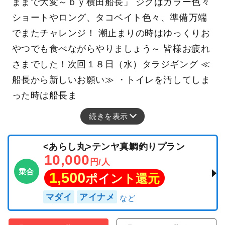
ままで大変～ｂｙ横田船長」 ジグはカラー色々
ショートやロング、タコベイト色々、準備万端
でまたチャレンジ！ 潮止まりの時はゆっくりお
やつでも食べながらやりましょう～ 皆様お疲れ
さまでした！次回１８日（水）タラジギング ≪
船長から新しいお願い≫ ・トイレを汚してしま
った時は船長ま
続きを表示
<あらし丸>テンヤ真鯛釣りプラン
10,000
円/人
乗合
1,500
ポイント還元
マダイ
アイナメ