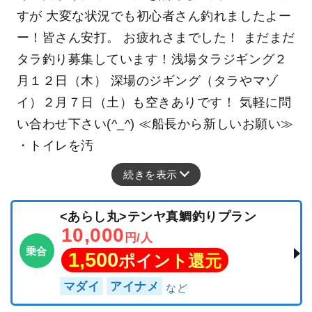
釣行日：2026年2月4日（水）大潮
タラ
（マダラ）
65～90cm
0～8匹
２月４日（水）豊漁丸タラジギング船釣果船釣
果報告 【釣果】 ・タラ（船中４６匹）０～８匹
・クロソイ ・黒メバル 【天気】晴 【水温】
９．１℃ 【水色】やや濁り 【ｺﾒﾝﾄ】 風・波強
く根掛かり多数。ジグを無くして失速・・・で
すが 大変な状況でも初心者さん釣れましたよー