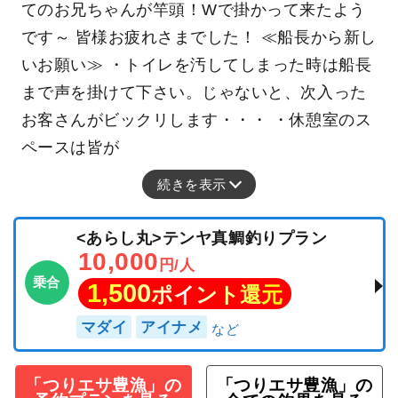
てのお兄ちゃんが竿頭！Wで掛かって来たよう
です～ 皆様お疲れさまでした！ ≪船長から新し
いお願い≫ ・トイレを汚してしまった時は船長
まで声を掛けて下さい。じゃないと、次入った
お客さんがビックリします・・・ ・休憩室のス
ペースは皆が
続きを表示
<あらし丸>テンヤ真鯛釣りプラン
10,000
円/人
乗合
1,500
ポイント還元
マダイ
アイナメ
「つりエサ豊漁」の
「つりエサ豊漁」の