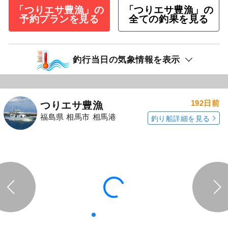
したーーー！ 今回は大体がタラジグ初心者のお
客さんでしたが皆数本上げることが出来まし
た。 バラシ・途中からのすっぽ抜け多々、「あ
ーーー」という声も多々。 引きが楽しい釣りで
すがゆっくり巻
続きを表示
<あらし丸>テンヤ真鯛釣りプラン
10,000
円/人
乗合
1,500
ポイント還元
マダイ
アイナメ
「つりエサ豊漁」の
「つりエサ豊漁」の
予約プランを見る
全ての釣果を見る