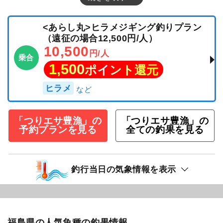
１月２４日（土）豊漁丸近場五目ジギング船釣
果船釣果報告 【釣果】 ・タラ ・クロソイ ・マ
ゾイ ・ホウボウ ・カナガシラ ・水カレイ ・イ
ナダ ・ウッカリ 【天気】晴 【水温】１０．
６℃ 【水色】やや濁り 【ｺﾒﾝﾄ】 今日の豊漁丸
は・・・ホントは深場でしたが、風予報でした
ので近場に変更しました。 アタリ少なく厳しい
海 皆様お疲れさまでした！ ≪船長から新しいお
願い≫ ・トイレを汚してしまった時は船長まで
声を掛けて下さい。じゃないと、次入ったお客
さんがビックリします・・・ ・休憩室のスペー
スは皆が
続きを表示