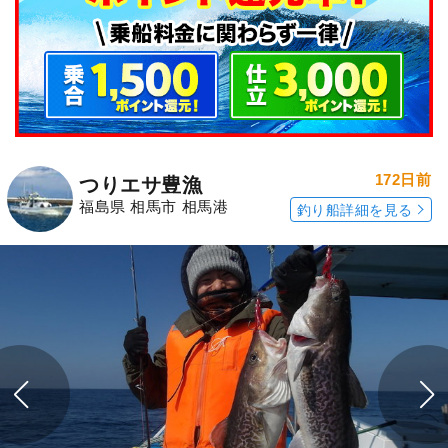
172日前
つりエサ豊漁
福島県 相馬市 相馬港
釣り船詳細を見る