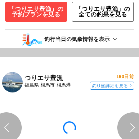
ー！皆さん安打。 お疲れさまでした！ まだまだ
タラ釣り募集しています！浅場タラジギング２
月１２日（木） 深場のジギング（タラやマゾ
イ）２月７日（土）も空きありです！ 気軽に問
い合わせ下さい(^_^) ≪船長から新しいお願い≫
・トイレを汚
続きを表示
<あらし丸>テンヤ真鯛釣りプラン
10,000
円/人
乗合
1,500
ポイント還元
マダイ
アイナメ
「つりエサ豊漁」の
「つりエサ豊漁」の
予約プランを見る
全ての釣果を見る