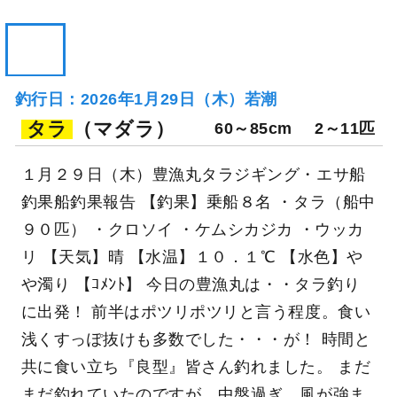
釣行当日の気象情報を表示
192日前
つりエサ豊漁
福島県 相馬市 相馬港
釣り船詳細を見る