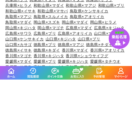
福島県×マダイ
福島県×ヒラメ
福島県×チダイ
福島県×ウスメバル
福島県×ブリ
茨城県×マダイ
茨城県×ブリ
茨城県×ヒラメ
茨城県×カサゴ
茨城県×ホウボウ
埼玉県×サワラ
埼玉県×タチウオ
埼玉県×ホウボウ
埼玉県×マダイ
埼玉県×ブリ
千葉県×マダイ
千葉県×ヒラメ
千葉県×イサキ
千葉県×カサゴ
千葉県×マアジ
東京都×マアジ
東京都×タチウオ
東京都×シロギス
東京都×マダコ
東京都×サワラ
神奈川県×マアジ
神奈川県×マダイ
神奈川県×ブリ
神奈川県×アカアマダイ
神奈川県×タチウオ
新潟県×マダイ
新潟県×ブリ
新潟県×マアジ
新潟県×キダイ
新潟県×ゴマサバ
富山県×アオリイカ
富山県×ブリ
富山県×マダイ
富山県×キジハタ
富山県×ウッカリカサゴ
石川県×ブリ
石川県×キジハタ
石川県×マダイ
石川県×カサゴ
石川県×マアジ
福井県×ケンサキイカ
福井県×マダイ
福井県×アオリイカ
福井県×マアジ
福井県×スルメイカ
静岡県×マダイ
静岡県×イサキ
静岡県×マアジ
静岡県×タチウオ
静岡県×ブリ
愛知県×ブリ
愛知県×マダイ
愛知県×タチウオ
愛知県×ホウボウ
愛知県×マアジ
三重県×ブリ
三重県×マダイ
三重県×ヒラメ
三重県×カサゴ
三重県×マアジ
京都府×ケンサキイカ
京都府×ブリ
京都府×マダイ
京都府×スルメイカ
京都府×アオリイカ
大阪府×マダイ
大阪府×サワラ
大阪府×ブリ
大阪府×キジハタ
大阪府×スズキ
兵庫県×ブリ
兵庫県×マダイ
兵庫県×マダコ
兵庫県×サワラ
兵庫県×ヒラメ
和歌山県×マダイ
和歌山県×マアジ
和歌山県×ブリ
和歌山県×イサキ
和歌山県×マサバ
鳥取県×ケンサキイカ