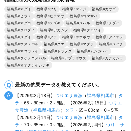
<あらし丸>ヒラメジギング釣りプラン
（遠征の場合12,500円/人）
10,500
円/人
乗合
1,500
ポイント還元
ヒラメ
「つりエサ豊漁」の
「つりエサ豊漁」の
予約プランを見る
全ての釣果を見る
釣行当日の気象情報を表示
福島県の人気魚種の釣果情報
福島県×マダイ
福島県×ブリ
福島県×マアジ
福島県×カサゴ