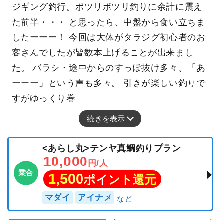
釣行日：2026年1月31日（土）中潮
タラ
（マダラ）
65～85cm
2～9匹
１月３１日（土）豊漁丸タラジギング船釣果船
釣果報告 【釣果】 ・タラ（船中５４匹）２～9
匹 ・クロソイ ・黒メバル ・マゾイ ・ウッカリ
【天気】晴 【水温】９．１℃ 【水色】やや濁り
【ｺﾒﾝﾄ】※強風早上がり 今日は特に冷えるタラ
ジギング釣行。ポツリポツリ釣りに余計に震え
た前半・・・ と思ったら、中盤から食い立ちま