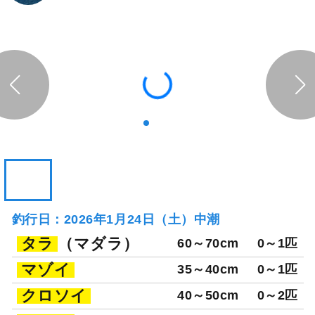
乗合
1,500
ポイント還元
マダイ
アイナメ
「つりエサ豊漁」の
「つりエサ豊漁」の
予約プランを見る
全ての釣果を見る
釣行当日の気象情報を表示
197日前
つりエサ豊漁
福島県 相馬市 相馬港
釣り船詳細を見る