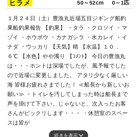
釣行日：2026年1月24日（土）中潮
タラ
（マダラ）
60～70cm
0～1匹
マゾイ
35～40cm
0～1匹
クロソイ
40～50cm
0～2匹
ヒラメ
50～52cm
0～1匹