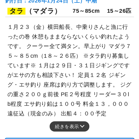
197日前
つりエサ豊漁
福島県 相馬市 相馬港
釣り船詳細を見る
釣行日：2026年1月24日（土）中潮
タラ
（マダラ）
75～85cm
15～26匹