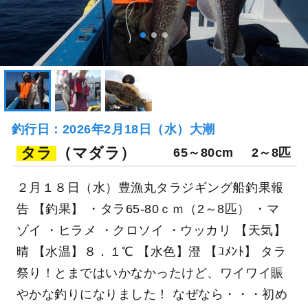
釣行日：2026年2月18日（水）大潮
タラ
（マダラ）
65～80cm
2～8匹
２月１８日（水）豊漁丸タラジギング船釣果報
告 【釣果】 ・タラ65-80ｃｍ（2～8匹） ・マ
ゾイ ・ヒラメ ・クロソイ ・ウッカリ 【天気】
晴 【水温】８．１℃ 【水色】澄 【ｺﾒﾝﾄ】 タラ
祭り！とまではいかなかったけど、ワイワイ賑
やかな釣りになりました！ なぜなら・・・初め