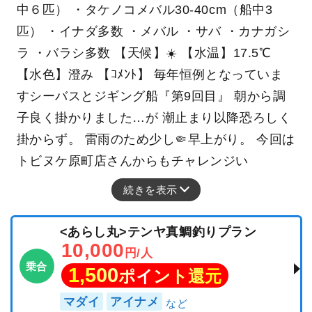
中６匹） ・タケノコメバル30-40cm（船中3
匹） ・イナダ多数 ・メバル ・サバ ・カナガシ
ラ ・バラシ多数 【天候】☀️ 【水温】17.5℃
【水色】澄み 【ｺﾒﾝﾄ】 毎年恒例となっていま
すシーバスとジギング船『第9回目』 朝から調
子良く掛かりました…が 潮止まり以降恐ろしく
掛からず。 雷雨のため少し🤏早上がり。 今回は
トビヌケ原町店さんからもチャレンジい
続きを表示
<あらし丸>テンヤ真鯛釣りプラン
10,000
円/人
乗合
1,500
ポイント還元
マダイ
アイナメ