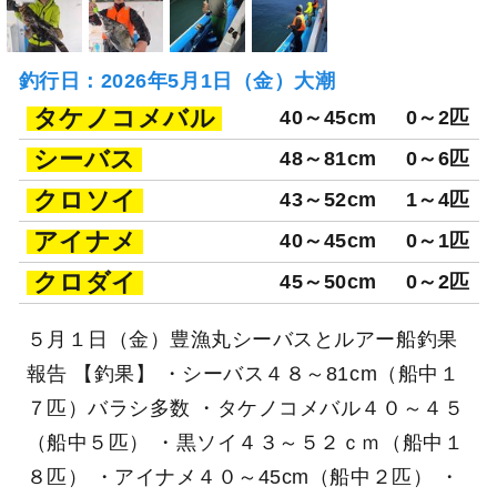
釣行日：2026年5月1日（金）大潮
タケノコメバル
40～45cm
0～2匹
シーバス
48～81cm
0～6匹
クロソイ
43～52cm
1～4匹
アイナメ
40～45cm
0～1匹
クロダイ
45～50cm
0～2匹
５月１日（金）豊漁丸シーバスとルアー船釣果
報告 【釣果】 ・シーバス４８～81cm（船中１
７匹）バラシ多数 ・タケノコメバル４０～４５
（船中５匹） ・黒ソイ４３～５２ｃｍ（船中１
８匹） ・アイナメ４０～45cm（船中２匹） ・