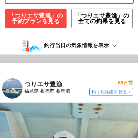
「つりエサ豊漁」の
「つりエサ豊漁」の
予約プランを見る
全ての釣果を見る
釣行当日の気象情報を表示
69日前
つりエサ豊漁
福島県 相馬市 相馬港
釣り船詳細を見る