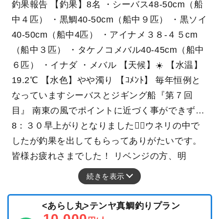
釣果報告 【釣果】8名 ・シーバス48-50cm（船
中４匹） ・黒鯛40-50cm（船中９匹） ・黒ソイ
40-50cm（船中4匹） ・アイナメ３８-４５cm
（船中３匹） ・タケノコメバル40-45cm（船中
６匹） ・イナダ ・メバル 【天候】☀️ 【水温】
19.2℃ 【水色】やや濁り 【ｺﾒﾝﾄ】 毎年恒例と
なっていますシーバスとジギング船『第７回
目』 南東の風でポイントに近づく事ができず…
8：３０早上がりとなりました🙇‍♀️ウネリの中で
したが釣果を出してもらってありがたいです。
皆様お疲れさまでした！ リベンジの方、明
続きを表示
<あらし丸>テンヤ真鯛釣りプラン
10,000