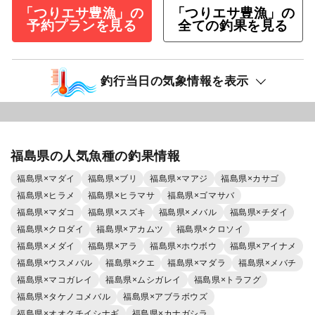
「つりエサ豊漁」の
「つりエサ豊漁」の
予約プランを見る
全ての釣果を見る
釣行当日の気象情報を表示
福島県の人気魚種の釣果情報
福島県×マダイ
福島県×ブリ
福島県×マアジ
福島県×カサゴ
福島県×ヒラメ
福島県×ヒラマサ
福島県×ゴマサバ
福島県×マダコ
福島県×スズキ
福島県×メバル
福島県×チダイ
福島県×クロダイ
福島県×アカムツ
福島県×クロソイ
福島県×メダイ
福島県×アラ
福島県×ホウボウ
福島県×アイナメ
福島県×ウスメバル
福島県×クエ
福島県×マダラ
福島県×メバチ
福島県×マコガレイ
福島県×ムシガレイ
福島県×トラフグ
福島県×タケノコメバル
福島県×アブラボウズ
福島県×オオクチイシナギ
福島県×カナガシラ