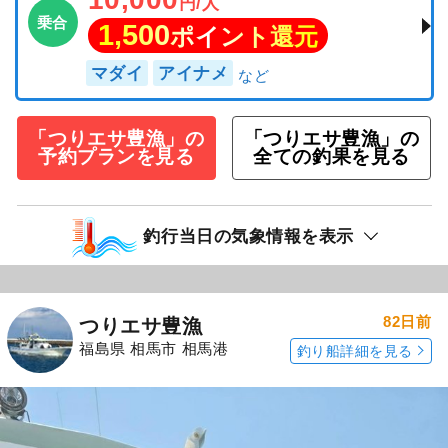
円/人
乗合
1,500
ポイント還元
マダイ
アイナメ
「つりエサ豊漁」の
「つりエサ豊漁」の
予約プランを見る
全ての釣果を見る
釣行当日の気象情報を表示
82日前
つりエサ豊漁
福島県 相馬市 相馬港
釣り船詳細を見る