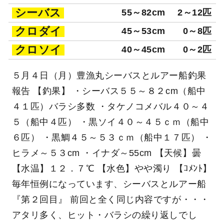
シーバス
55～82cm
2～12匹
クロダイ
45～53cm
0～8匹
クロソイ
40～45cm
0～2匹
５月４日（月）豊漁丸シーバスとルアー船釣果
報告 【釣果】 ・シーバス５５～８２cm（船中
４１匹）バラシ多数 ・タケノコメバル４０～４
５（船中４匹） ・黒ソイ４０～４５ｃｍ（船中
６匹） ・黒鯛４５～５３ｃｍ（船中１７匹） ・
ヒラメ～５３cm ・イナダ～55cm 【天候】曇
【水温】１２．７℃ 【水色】やや濁り 【ｺﾒﾝﾄ】
毎年恒例になっています、シーバスとルアー船
『第２回目』 前回と全く同じ内容ですが・・・
アタリ多く、ヒット・バラシの繰り返しでし