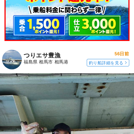
56日前
つりエサ豊漁
福島県 相馬市 相馬港
釣り船詳細を見る