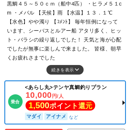
黒鯛４５～５０ｃｍ（船中4匹） ・ヒラメ５１c
m ・メバル 【天候】雨 【水温】１３．１℃
【水色】やや濁り 【ｺﾒﾝﾄ】 毎年恒例になって
います、シーバスとルアー船 アタリ多く、ヒッ
ト・バラシの繰り返しでした！ 天気と海が心配
でしたが無事に楽しんで来ました。 皆様、朝早
くお疲れさまでした
続きを表示
<あらし丸>テンヤ真鯛釣りプラン
10,000
円/人
乗合
1,500
ポイント還元
マダイ
アイナメ