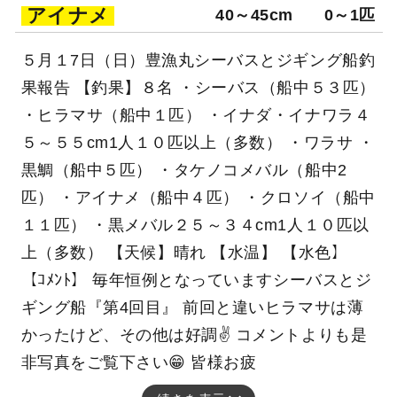
アイナメ
40～45cm
0～1匹
５月１7日（日）豊漁丸シーバスとジギング船釣
果報告 【釣果】８名 ・シーバス（船中５３匹）
・ヒラマサ（船中１匹） ・イナダ・イナワラ４
５～５５cm1人１０匹以上（多数） ・ワラサ ・
黒鯛（船中５匹） ・タケノコメバル（船中2
匹） ・アイナメ（船中４匹） ・クロソイ（船中
１１匹） ・黒メバル２５～３４cm1人１０匹以
上（多数） 【天候】晴れ 【水温】 【水色】
【ｺﾒﾝﾄ】 毎年恒例となっていますシーバスとジ
ギング船『第4回目』 前回と違いヒラマサは薄
かったけど、その他は好調✌️ コメントよりも是
非写真をご覧下さい😁 皆様お疲