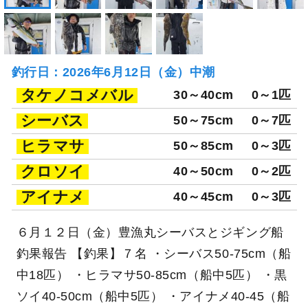
釣行日：2026年6月12日（金）中潮
タケノコメバル
30～40cm
0～1匹
シーバス
50～75cm
0～7匹
ヒラマサ
50～85cm
0～3匹
クロソイ
40～50cm
0～2匹
アイナメ
40～45cm
0～3匹
６月１２日（金）豊漁丸シーバスとジギング船
釣果報告 【釣果】７名 ・シーバス50-75cm（船
中18匹） ・ヒラマサ50-85cm（船中5匹） ・黒
ソイ40-50cm（船中5匹） ・アイナメ40-45（船