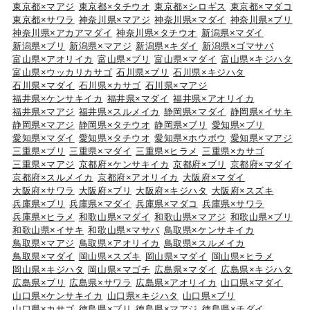
東京都×マアジ
東京都×タチウオ
東京都×シロギス
東京都×マダコ
東京都×サワラ
神奈川県×マアジ
神奈川県×マダイ
神奈川県×ブリ
神奈川県×アカアマダイ
神奈川県×タチウオ
新潟県×マダイ
新潟県×ブリ
新潟県×マアジ
新潟県×キダイ
新潟県×ゴマサバ
富山県×アオリイカ
富山県×ブリ
富山県×マダイ
富山県×キジハタ
富山県×ウッカリカサゴ
石川県×ブリ
石川県×キジハタ
石川県×マダイ
石川県×カサゴ
石川県×マアジ
福井県×ケンサキイカ
福井県×マダイ
福井県×アオリイカ
福井県×マアジ
福井県×スルメイカ
静岡県×マダイ
静岡県×イサキ
静岡県×マアジ
静岡県×タチウオ
静岡県×ブリ
愛知県×ブリ
愛知県×マダイ
愛知県×タチウオ
愛知県×ホウボウ
愛知県×マアジ
三重県×ブリ
三重県×マダイ
三重県×ヒラメ
三重県×カサゴ
三重県×マアジ
京都府×ケンサキイカ
京都府×ブリ
京都府×マダイ
京都府×スルメイカ
京都府×アオリイカ
大阪府×マダイ
大阪府×サワラ
大阪府×ブリ
大阪府×キジハタ
大阪府×スズキ
兵庫県×ブリ
兵庫県×マダイ
兵庫県×マダコ
兵庫県×サワラ
兵庫県×ヒラメ
和歌山県×マダイ
和歌山県×マアジ
和歌山県×ブリ
和歌山県×イサキ
和歌山県×マサバ
鳥取県×ケンサキイカ
鳥取県×マアジ
鳥取県×アオリイカ
鳥取県×スルメイカ
鳥取県×マダイ
岡山県×スズキ
岡山県×マダイ
岡山県×ヒラメ
岡山県×キジハタ
岡山県×マゴチ
広島県×マダイ
広島県×キジハタ
広島県×ブリ
広島県×サワラ
広島県×アオリイカ
山口県×マダイ
山口県×ケンサキイカ
山口県×キジハタ
山口県×ブリ
山口県×カサゴ
徳島県×ブリ
徳島県×マアジ
徳島県×チダイ