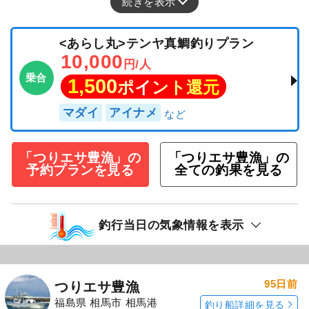
続きを表示
<あらし丸>テンヤ真鯛釣りプラン
10,000
円/人
乗合
1,500
ポイント還元
マダイ
アイナメ
「つりエサ豊漁」の
「つりエサ豊漁」の
予約プランを見る
全ての釣果を見る
釣行当日の気象情報を表示
95日前
つりエサ豊漁
福島県 相馬市 相馬港
釣り船詳細を見る