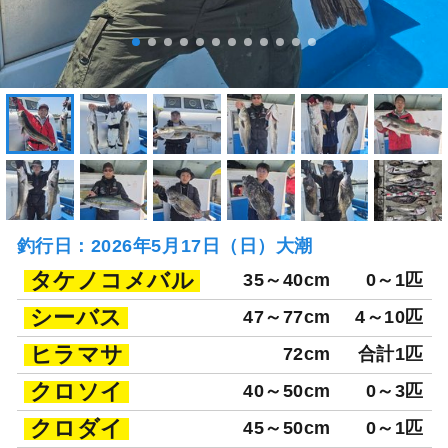
釣行日：2026年5月17日（日）大潮
タケノコメバル
35～40cm
0～1匹
シーバス
47～77cm
4～10匹
ヒラマサ
72cm
合計1匹
クロソイ
40～50cm
0～3匹
クロダイ
45～50cm
0～1匹