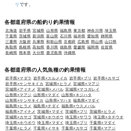
リ
です。
各都道府県の船釣り釣果情報
北海道
岩手県
宮城県
山形県
福島県
東京都
神奈川県
埼玉県
千葉県
茨城県
新潟県
富山県
石川県
福井県
愛知県
静岡県
三重県
大阪府
兵庫県
和歌山県
京都府
広島県
岡山県
山口県
鳥取県
島根県
高知県
香川県
徳島県
愛媛県
福岡県
佐賀県
長崎県
熊本県
大分県
鹿児島県
沖縄県
各都道府県の人気魚種の釣果情報
岩手県×マダラ
岩手県×スルメイカ
岩手県×ブリ
岩手県×カサゴ
岩手県×ケンサキイカ
宮城県×ヒラメ
宮城県×マアジ
宮城県×アイナメ
宮城県×メバル
宮城県×マコガレイ
山形県×マアジ
山形県×マダイ
山形県×キジハタ
山形県×ケンサキイカ
山形県×マハタ
福島県×マダイ
福島県×ヒラメ
福島県×チダイ
福島県×ウスメバル
福島県×アイナメ
茨城県×マダイ
茨城県×ブリ
茨城県×ヒラメ
茨城県×カサゴ
茨城県×ホウボウ
埼玉県×サワラ
埼玉県×タチウオ
埼玉県×ホウボウ
埼玉県×マダイ
埼玉県×ブリ
千葉県×マダイ
千葉県×ヒラメ
千葉県×イサキ
千葉県×カサゴ
千葉県×マアジ