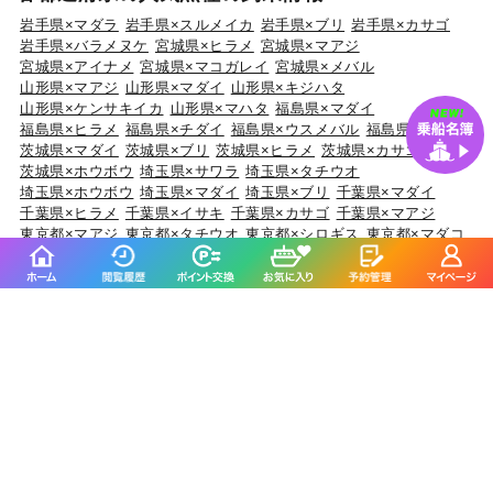
岩手県×マダラ
岩手県×スルメイカ
岩手県×ブリ
岩手県×カサゴ
岩手県×バラメヌケ
宮城県×ヒラメ
宮城県×マアジ
宮城県×アイナメ
宮城県×マコガレイ
宮城県×メバル
山形県×マアジ
山形県×マダイ
山形県×キジハタ
山形県×ケンサキイカ
山形県×マハタ
福島県×マダイ
福島県×ヒラメ
福島県×チダイ
福島県×ウスメバル
福島県×ブリ
茨城県×マダイ
茨城県×ブリ
茨城県×ヒラメ
茨城県×カサゴ
茨城県×ホウボウ
埼玉県×サワラ
埼玉県×タチウオ
埼玉県×ホウボウ
埼玉県×マダイ
埼玉県×ブリ
千葉県×マダイ
千葉県×ヒラメ
千葉県×イサキ
千葉県×カサゴ
千葉県×マアジ
東京都×マアジ
東京都×タチウオ
東京都×シロギス
東京都×マダコ
東京都×サワラ
神奈川県×マアジ
神奈川県×マダイ
神奈川県×ブリ
神奈川県×アカアマダイ
神奈川県×タチウオ
新潟県×マダイ
新潟県×ブリ
新潟県×マアジ
新潟県×キダイ
新潟県×ゴマサバ
富山県×アオリイカ
富山県×ブリ
富山県×マダイ
富山県×キジハタ
富山県×ウッカリカサゴ
石川県×ブリ
石川県×キジハタ
石川県×マダイ
石川県×カサゴ
石川県×マアジ
福井県×ケンサキイカ
福井県×マダイ
福井県×アオリイカ
福井県×スルメイカ
福井県×マアジ
静岡県×マダイ
静岡県×イサキ
静岡県×マアジ
静岡県×タチウオ
静岡県×ブリ
愛知県×ブリ
愛知県×マダイ
愛知県×タチウオ
愛知県×ホウボウ
愛知県×マアジ
三重県×ブリ
三重県×マダイ
三重県×ヒラメ
三重県×カサゴ
三重県×マアジ
京都府×ケンサキイカ
京都府×ブリ
京都府×マダイ