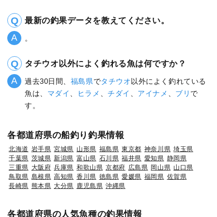
最新の釣果データを教えてください。
。
タチウオ以外によく釣れる魚は何ですか？
過去30日間、
福島県
で
タチウオ
以外によく釣れている
魚は、
マダイ
、
ヒラメ
、
チダイ
、
アイナメ
、
ブリ
で
す。
各都道府県の船釣り釣果情報
北海道
岩手県
宮城県
山形県
福島県
東京都
神奈川県
埼玉県
千葉県
茨城県
新潟県
富山県
石川県
福井県
愛知県
静岡県
三重県
大阪府
兵庫県
和歌山県
京都府
広島県
岡山県
山口県
鳥取県
島根県
高知県
香川県
徳島県
愛媛県
福岡県
佐賀県
長崎県
熊本県
大分県
鹿児島県
沖縄県
各都道府県の人気魚種の釣果情報