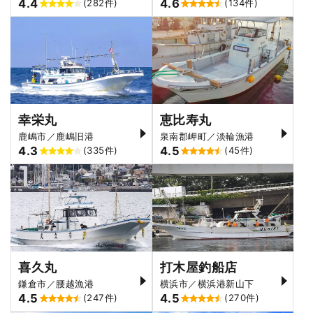
4.4
4.6
(282件)
(134件)
幸栄丸
恵比寿丸
鹿嶋市／鹿嶋旧港
泉南郡岬町／淡輪漁港
4.3
4.5
(335件)
(45件)
喜久丸
打木屋釣船店
鎌倉市／腰越漁港
横浜市／横浜港新山下
4.5
4.5
(247件)
(270件)