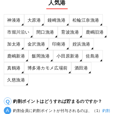
人気港
神湊港
大原港
鐘崎漁港
松輪江奈漁港
市堀川沿い
間口漁港
育波漁港
鹿嶋旧港
加太港
金沢漁港
印南港
姪浜漁港
鹿嶋新港
飯岡漁港
小田原新港
佐島港
真鶴港
博多港カモメ広場前
酒田港
久慈漁港
釣割ポイントはどうすれば貯まるのですか？
釣割会員に釣割ポイントが付与されるのは、（1）
釣割