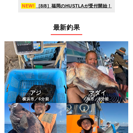
NEW!
［8/8］福岡のHUSTLAが受付開始！
最新釣果
アジ
マダイ
6
8
横浜市／
分前
旭市／
分前