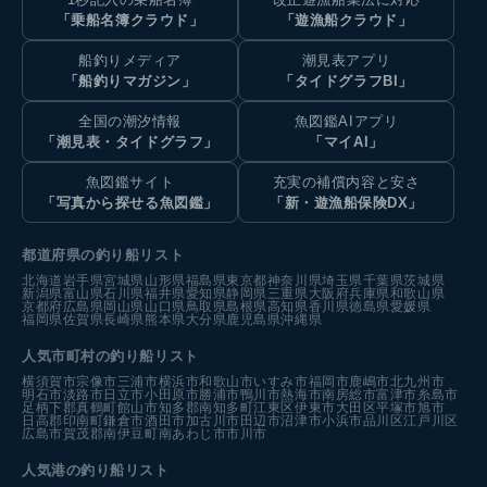
「乗船名簿クラウド」
「遊漁船クラウド」
船釣りメディア
潮見表アプリ
「船釣りマガジン」
「タイドグラフBI」
全国の潮汐情報
魚図鑑AIアプリ
「潮見表・タイドグラフ」
「マイAI」
魚図鑑サイト
充実の補償内容と安さ
「写真から探せる魚図鑑」
「新・遊漁船保険DX」
都道府県の釣り船リスト
北海道
岩手県
宮城県
山形県
福島県
東京都
神奈川県
埼玉県
千葉県
茨城県
新潟県
富山県
石川県
福井県
愛知県
静岡県
三重県
大阪府
兵庫県
和歌山県
京都府
広島県
岡山県
山口県
鳥取県
島根県
高知県
香川県
徳島県
愛媛県
福岡県
佐賀県
長崎県
熊本県
大分県
鹿児島県
沖縄県
人気市町村の釣り船リスト
横須賀市
宗像市
三浦市
横浜市
和歌山市
いすみ市
福岡市
鹿嶋市
北九州市
明石市
淡路市
日立市
小田原市
勝浦市
鴨川市
熱海市
南房総市
富津市
糸島市
足柄下郡真鶴町
館山市
知多郡南知多町
江東区
伊東市
大田区
平塚市
旭市
日高郡印南町
鎌倉市
酒田市
加古川市
田辺市
沼津市
小浜市
品川区
江戸川区
広島市
賀茂郡南伊豆町
南あわじ市
市川市
人気港の釣り船リスト