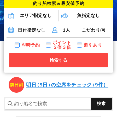
釣り船検索
＆
最安値予約
エリア指定なし
魚指定なし
日付指定なし
1人
こだわり
(0)
ポイント
即時予約
割引あり
２倍３倍
検索する
明日
（9日）
の空席を
チェック
（9件）
前日割
検索