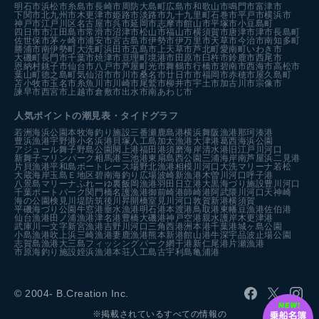
明石市
浜松市
糸島市
長崎市
周防大島町
広島市
和歌山市
鳴門市
富津市
下関市
北九州市
木更津市
姫路市
淡路市
九十九里町
石巻市
平戸市
横浜市
神戸市
江戸川区
名古屋市
呉市
延岡市
志摩市
館山市
平塚市
小豆島町
四日市市
江田島市
常滑市
沼津市
松山市
福山市
横須賀市
唐津市
津市
長島町
佐世保市
茅ヶ崎市
浦安市
宮古島市
伊勢市
伊万里市
天草市
今治市
南知多町
勝浦市
南伊勢町
大洗町
浜田市
五島市
上天草市
芦北町
愛南町
いわき市
大磯町
長門市
千葉市
焼津市
亘理町
境港市
田原市
臼杵市
鈴鹿市
西尾市
恩納村
銚子市
仙台市
八戸市
芦屋町
光市
舞鶴市
行橋市
碧南市
西海市
高松市
葉山町
徳之島町
気仙沼市
市川市
桑名市
廿日市市
福岡市
赤穂市
屋久島町
苫小牧市
玉名市
糸魚川市
川崎市
尾鷲市
柳井市
宇土市
加古川市
宗像市
諫早市
西宮市
上越市
倉敷市
出水市
南あわじ市
人気ポイントの潮見表・タイドグラフ
若洲海浜公園
本牧海釣り施設
三番瀬
鹿島港
横浜
舞阪漁港
那珂湊港
豊浜漁港
宇野港
小名浜港
貝塚人工島
加太漁港
大津港
葛西海浜公園
アジュール舞子
野島公園
閖上港
福田港
須磨海岸
清水港
旧江戸川河口
新舞子マリンパーク
相馬港
三池港
東扇島西公園
三浦海岸
南芦屋浜
二見港
片貝漁港
平和島ボートレース場
野北漁港
相模川河口
大洗マリーナ
若松
大蔵海岸
玉島Ｅ地区
碧南海釣り広場
波崎新漁港
木曽川河口
呼子港
八景島マリーナ
ふれーゆ裏
飯岡漁港
羽田
日立港
大黒海づり施設
豊川河口
千葉ポートパーク
関門橋
名護漁港
御前崎港
師崎港
阿武隈川河口
天神崎
海の公園
検見川堤防
筑後川昇開橋
室見川河口
敦賀新港
横須賀
平磯海づり公園
牛窓港
垂水漁港
明石港
本渡港
鳥取港
東幡豆漁港
佐伯港
仙台漁港
田ノ浦漁港
津名港
豊橋
大磯港
神戸空港親水護岸
木更津港
武庫川一文字
新宮漁港
吉野川河口
三角西港
洲本港
千葉港
城ヶ島公園
小島漁港
吹上浜
三崎漁港
妻鹿漁港
熊本新港
館山港
牛深
宇品波止場公園
志賀島漁港
大三島フィッシングパーク
網干港
新仁尾港
片瀬漁港
市原海釣り施設
姪浜漁港
本荘人工島
古宇利島
亀浦港
© 2004- B.Creation Inc.
※掲載されているすべての情報の