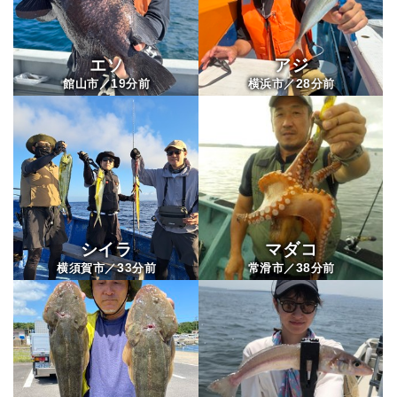
エソ
アジ
19
28
館山市／
分前
横浜市／
分前
シイラ
マダコ
33
38
横須賀市／
分前
常滑市／
分前