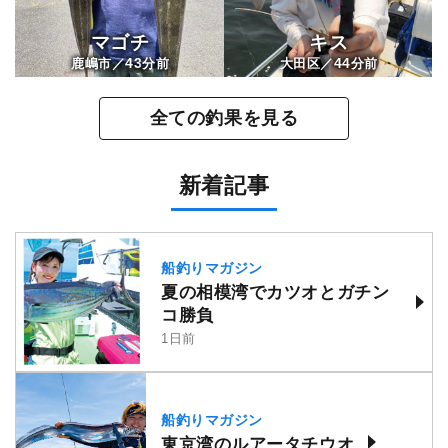
マゴチ
キス
43
44
鹿嶋市／
分前
大田区／
分前
全ての釣果を見る
新着記事
船釣りマガジン
夏の相模湾でカツオとガチン
コ勝負
1日前
船釣りマガジン
東京湾のルアータチウオ