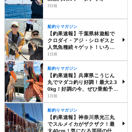
3日前
船釣りマガジン
【釣果速報】千葉県林遊船で
クロダイ・アジ・シロギスと
人気魚種続々ゲット！いろい
ろな魚との出会いを楽しみた
1日前
い人は即予約を！
船釣りマガジン
【釣果速報】兵庫県こうじん
丸でマダコ釣り好調！最大2.3
0kg！好調の今、ぜひ乗船予約
を！
1日前
船釣りマガジン
【釣果速報】神奈川県光三丸
でスルメイカがザクザク！最
大40cm！気になる竿頭の仕掛