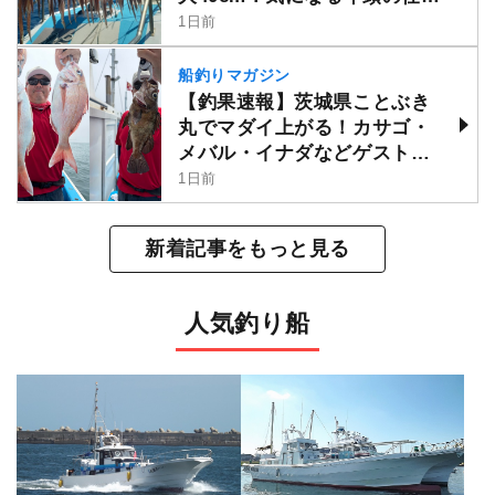
けは？
1日前
船釣りマガジン
【釣果速報】茨城県ことぶき
丸でマダイ上がる！カサゴ・
メバル・イナダなどゲストも
多種多様！充実の釣行をお約
1日前
束します！
新着記事をもっと見る
人気釣り船