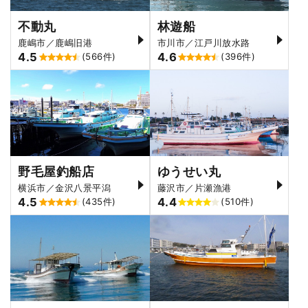
不動丸
林遊船
鹿嶋市／鹿嶋旧港
市川市／江戸川放水路
4.5
4.6
(566件)
(396件)
野毛屋釣船店
ゆうせい丸
横浜市／金沢八景平潟
藤沢市／片瀬漁港
4.5
4.4
(435件)
(510件)