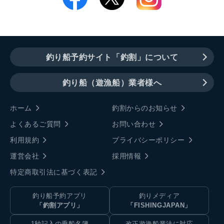
釣り船予約サイト「釣割」について
釣り船（遊漁船）業者様へ
ホーム
釣割からのお知らせ
よくあるご質問
お問い合わせ
利用規約
プライバシーポリシー
運営会社
採用情報
特定商取引法に基づく表記
釣り船予約アプリ
釣りメディア
「釣割アプリ」
「FISHINGJAPAN」
1秒記入の乗船名簿
改正遊漁船業法に対応