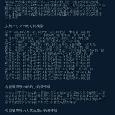
神湊港
大原港
鐘崎漁港
松輪江奈漁港
市堀川沿い
間口漁港
育波漁港
鹿嶋旧港
金沢漁港
加太港
飯岡漁港
鹿嶋新港
小田原新港
姪浜漁港
印南港
腰越漁港
佐島港
宇佐美港
真鶴港
久慈漁港
博多港カモメ広場前
明石港
酒田港
岐志漁港
手石港
走水港
福良港
大飯港
上総湊港
寺泊港
大洗港
明石浦漁港
大磯港
福浦港
長井新宿港
網代港
高浜港
平塚新港
大井漁港
片名漁港
人気エリアの釣り船検索
関東×釣り船
関西×釣り船
東海×釣り船
北陸・甲信越×釣り船
中国・四国×釣り船
九州・沖縄×釣り船
北海道・東北×釣り船
三浦半島（神奈川県）×釣り船
相模湾（神奈川県）×釣り船
外房（千葉県）×釣り船
東京湾（神奈川県）×釣り船
駿河湾・遠州灘（静岡県）×釣り船
伊豆半島（静岡県）×釣り船
南房（千葉県）×釣り船
九十九里・銚子（千葉県）×釣り船
内房（千葉県）×釣り船
東京湾奥（千葉県）×釣り船
神奈川県×釣り船
千葉県×釣り船
福岡県×釣り船
和歌山県×釣り船
兵庫県×釣り船
静岡県×釣り船
茨城県×釣り船
東京都×釣り船
福井県×釣り船
大阪府×釣り船
新潟県×釣り船
愛知県×釣り船
広島県×釣り船
山形県×釣り船
三重県×釣り船
宮城県×釣り船
京都府×釣り船
沖縄県×釣り船
長崎県×釣り船
鳥取県×釣り船
熊本県×釣り船
福島県×釣り船
鹿児島県×釣り船
岩手県×釣り船
山口県×釣り船
岡山県×釣り船
香川県×釣り船
北海道 ×釣り船
高知県×釣り船
佐賀県×釣り船
愛媛県×釣り船
埼玉県×釣り船
富山県×釣り船
石川県×釣り船
徳島県×釣り船
大分県×釣り船
島根県×釣り船
各都道府県の船釣り釣果情報
北海道
岩手県
宮城県
山形県
福島県
東京都
神奈川県
埼玉県
千葉県
茨城県
新潟県
富山県
石川県
福井県
愛知県
静岡県
三重県
大阪府
兵庫県
和歌山県
京都府
広島県
岡山県
山口県
鳥取県
島根県
高知県
香川県
徳島県
愛媛県
福岡県
佐賀県
長崎県
熊本県
大分県
鹿児島県
沖縄県
各都道府県の人気魚種の釣果情報