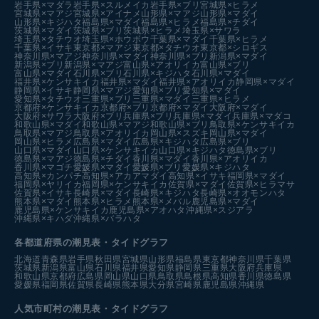
岩手県×マダラ
岩手県×スルメイカ
岩手県×ブリ
宮城県×ヒラメ
宮城県×マアジ
宮城県×アイナメ
山形県×マアジ
山形県×マダイ
山形県×キジハタ
福島県×マダイ
福島県×ヒラメ
福島県×チダイ
茨城県×マダイ
茨城県×ブリ
茨城県×ヒラメ
埼玉県×サワラ
埼玉県×タチウオ
埼玉県×ホウボウ
千葉県×マダイ
千葉県×ヒラメ
千葉県×イサキ
東京都×マアジ
東京都×タチウオ
東京都×シロギス
神奈川県×マアジ
神奈川県×マダイ
神奈川県×ブリ
新潟県×マダイ
新潟県×ブリ
新潟県×マアジ
富山県×アオリイカ
富山県×ブリ
富山県×マダイ
石川県×ブリ
石川県×キジハタ
石川県×マダイ
福井県×ケンサキイカ
福井県×マダイ
福井県×アオリイカ
静岡県×マダイ
静岡県×イサキ
静岡県×マアジ
愛知県×ブリ
愛知県×マダイ
愛知県×タチウオ
三重県×ブリ
三重県×マダイ
三重県×ヒラメ
京都府×ケンサキイカ
京都府×ブリ
京都府×マダイ
大阪府×マダイ
大阪府×サワラ
大阪府×ブリ
兵庫県×ブリ
兵庫県×マダイ
兵庫県×マダコ
和歌山県×マダイ
和歌山県×マアジ
和歌山県×ブリ
鳥取県×ケンサキイカ
鳥取県×マアジ
鳥取県×アオリイカ
岡山県×スズキ
岡山県×マダイ
岡山県×ヒラメ
広島県×マダイ
広島県×キジハタ
広島県×ブリ
山口県×マダイ
山口県×ケンサキイカ
山口県×キジハタ
徳島県×ブリ
徳島県×マアジ
徳島県×チダイ
香川県×マダイ
香川県×アオリイカ
香川県×マゴチ
愛媛県×マダイ
愛媛県×ブリ
愛媛県×キジハタ
高知県×カンパチ
高知県×アカアマダイ
高知県×イサキ
福岡県×マダイ
福岡県×ヤリイカ
福岡県×ケンサキイカ
佐賀県×マダイ
佐賀県×ヒラマサ
佐賀県×イサキ
長崎県×マダイ
長崎県×キジハタ
長崎県×オオモンハタ
熊本県×マダイ
熊本県×ヒラメ
熊本県×メバル
鹿児島県×マダイ
鹿児島県×ケンサキイカ
鹿児島県×アオハタ
沖縄県×スジアラ
沖縄県×キハダ
沖縄県×バラハタ
各都道府県の潮見表
・タイドグラフ
北海道
青森県
岩手県
秋田県
宮城県
山形県
福島県
東京都
神奈川県
千葉県
茨城県
新潟県
富山県
石川県
福井県
愛知県
静岡県
三重県
大阪府
兵庫県
和歌山県
京都府
広島県
岡山県
山口県
鳥取県
島根県
高知県
香川県
徳島県
愛媛県
福岡県
佐賀県
長崎県
熊本県
大分県
宮崎県
鹿児島県
沖縄県
人気市町村の潮見表・タイドグラフ