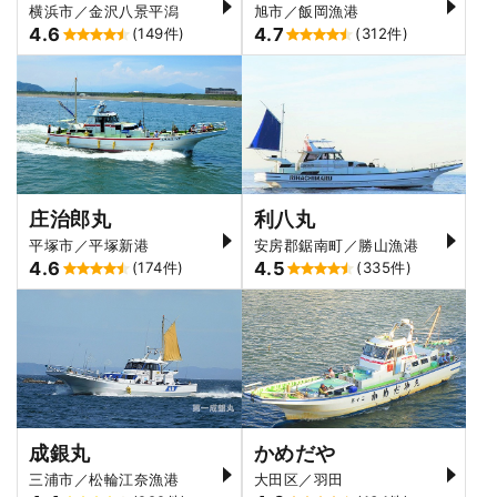
横浜市／金沢八景平潟
旭市／飯岡漁港
4.6
4.7
(149件)
(312件)
庄治郎丸
利八丸
平塚市／平塚新港
安房郡鋸南町／勝山漁港
4.6
4.5
(174件)
(335件)
成銀丸
かめだや
三浦市／松輪江奈漁港
大田区／羽田