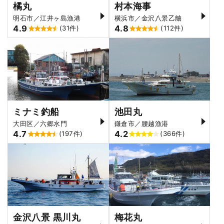
橘丸
村本海事
明石市／江井ヶ島漁港
横浜市／金沢八景乙舳
4.9
4.8
(31件)
(112件)
ミナミ釣船
池田丸
大田区／六郷水門
鎌倉市／腰越漁港
4.7
4.2
(197件)
(366件)
金沢八景 黒川丸
梅花丸