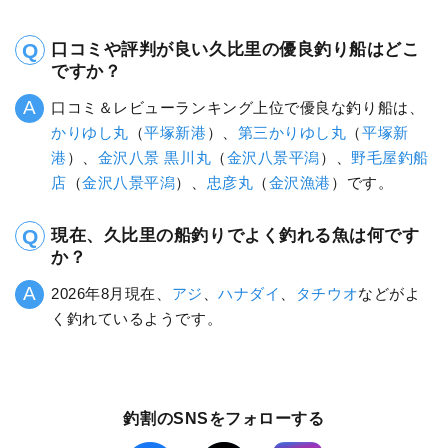
口コミや評判が良い久比里の優良釣り船はどこ
ですか？
口コミ＆レビューランキング上位で優良な釣り船は、
かりゆし丸
（
平塚新港
）、
第三かりゆし丸
（
平塚新
港
）、
金沢八景 黒川丸
（
金沢八景平潟
）、
野毛屋釣船
店
（
金沢八景平潟
）、
忠彦丸
（
金沢漁港
）です。
現在、久比里の船釣りでよく釣れる魚は何です
か？
2026年8月現在、
アジ
、
ハナダイ
、
タチウオ
などがよ
く釣れているようです。
釣割のSNSをフォローする