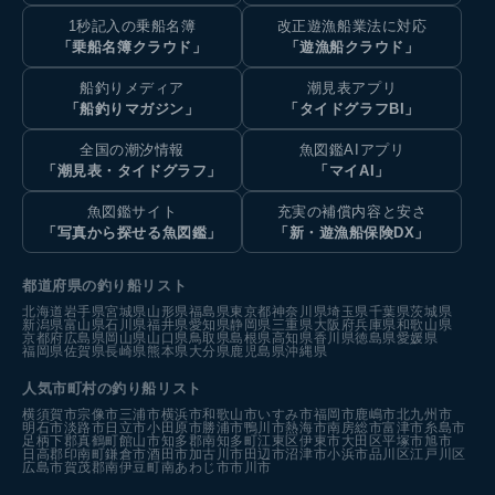
1秒記入の乗船名簿
改正遊漁船業法に対応
「乗船名簿クラウド」
「遊漁船クラウド」
船釣りメディア
潮見表アプリ
「船釣りマガジン」
「タイドグラフBI」
全国の潮汐情報
魚図鑑AIアプリ
「潮見表・タイドグラフ」
「マイAI」
魚図鑑サイト
充実の補償内容と安さ
「写真から探せる魚図鑑」
「新・遊漁船保険DX」
都道府県の釣り船リスト
北海道
岩手県
宮城県
山形県
福島県
東京都
神奈川県
埼玉県
千葉県
茨城県
新潟県
富山県
石川県
福井県
愛知県
静岡県
三重県
大阪府
兵庫県
和歌山県
京都府
広島県
岡山県
山口県
鳥取県
島根県
高知県
香川県
徳島県
愛媛県
福岡県
佐賀県
長崎県
熊本県
大分県
鹿児島県
沖縄県
人気市町村の釣り船リスト
横須賀市
宗像市
三浦市
横浜市
和歌山市
いすみ市
福岡市
鹿嶋市
北九州市
明石市
淡路市
日立市
小田原市
勝浦市
鴨川市
熱海市
南房総市
富津市
糸島市
足柄下郡真鶴町
館山市
知多郡南知多町
江東区
伊東市
大田区
平塚市
旭市
日高郡印南町
鎌倉市
酒田市
加古川市
田辺市
沼津市
小浜市
品川区
江戸川区
広島市
賀茂郡南伊豆町
南あわじ市
市川市