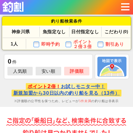
釣り船検索条件
神奈川県
魚指定なし
日付指定なし
こだわり
(0)
ポイント
1人
即時予約
割引あり
２倍３倍
0
件
人気順
安い順
評価順
2
ポイント
倍！
お試しモニター中！
30
13
新規加盟から
日以内の釣り船を見る（
件）
評価順の公平性を保つため、レビューが
5
件未満
の釣り船は非表示