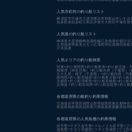
人気市町村の釣り船リスト
横須賀市
宗像市
三浦市
横浜市
和歌山市
いすみ
知多郡南知多町
江東区
伊東市
大田区
平塚市
旭
人気港の釣り船リスト
神湊港
大原港
鐘崎漁港
松輪江奈漁港
市堀川沿
久慈漁港
博多港カモメ広場前
明石港
酒田港
岐
片名漁港
人気エリアの釣り船検索
関東×釣り船
関西×釣り船
東海×釣り船
北陸・
相模湾（神奈川県）×釣り船
外房（千葉県）×
九十九里・銚子（千葉県）×釣り船
内房（千葉
静岡県×釣り船
茨城県×釣り船
東京都×釣り船
京都府×釣り船
沖縄県×釣り船
長崎県×釣り船
北海道 ×釣り船
高知県×釣り船
佐賀県×釣り船
各都道府県の船釣り釣果情報
北海道
岩手県
宮城県
山形県
福島県
東京都
神奈
鳥取県
島根県
高知県
香川県
徳島県
愛媛県
福岡
各都道府県の人気魚種の釣果情報
岩手県×マダラ
岩手県×スルメイカ
岩手県×ブ
福島県×チダイ
茨城県×マダイ
茨城県×ブリ
茨