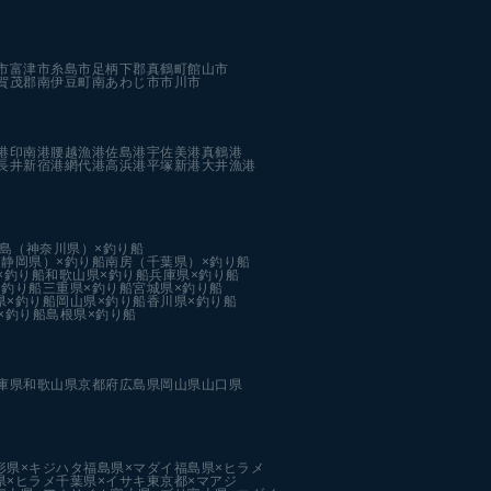
市
富津市
糸島市
足柄下郡真鶴町
館山市
賀茂郡南伊豆町
南あわじ市
市川市
港
印南港
腰越漁港
佐島港
宇佐美港
真鶴港
長井新宿港
網代港
高浜港
平塚新港
大井漁港
島（神奈川県）×釣り船
静岡県）×釣り船
南房（千葉県）×釣り船
×釣り船
和歌山県×釣り船
兵庫県×釣り船
×釣り船
三重県×釣り船
宮城県×釣り船
県×釣り船
岡山県×釣り船
香川県×釣り船
×釣り船
島根県×釣り船
庫県
和歌山県
京都府
広島県
岡山県
山口県
形県×キジハタ
福島県×マダイ
福島県×ヒラメ
県×ヒラメ
千葉県×イサキ
東京都×マアジ