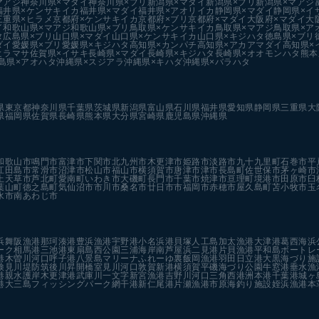
マアジ
神奈川県×マダイ
神奈川県×ブリ
新潟県×マダイ
新潟県×ブリ
新潟県×マアジ
福井県×ケンサキイカ
福井県×マダイ
福井県×アオリイカ
静岡県×マダイ
静岡県×イ
三重県×ヒラメ
京都府×ケンサキイカ
京都府×ブリ
京都府×マダイ
大阪府×マダイ
大
イ
和歌山県×マアジ
和歌山県×ブリ
鳥取県×ケンサキイカ
鳥取県×マアジ
鳥取県×ア
タ
広島県×ブリ
山口県×マダイ
山口県×ケンサキイカ
山口県×キジハタ
徳島県×ブリ
ダイ
愛媛県×ブリ
愛媛県×キジハタ
高知県×カンパチ
高知県×アカアマダイ
高知県×
ヒラマサ
佐賀県×イサキ
長崎県×マダイ
長崎県×キジハタ
長崎県×オオモンハタ
熊本
島県×アオハタ
沖縄県×スジアラ
沖縄県×キハダ
沖縄県×バラハタ
県
東京都
神奈川県
千葉県
茨城県
新潟県
富山県
石川県
福井県
愛知県
静岡県
三重県
大
県
福岡県
佐賀県
長崎県
熊本県
大分県
宮崎県
鹿児島県
沖縄県
和歌山市
鳴門市
富津市
下関市
北九州市
木更津市
姫路市
淡路市
九十九里町
石巻市
平
江田島市
常滑市
沼津市
松山市
福山市
横須賀市
唐津市
津市
長島町
佐世保市
茅ヶ崎市
上天草市
芦北町
愛南町
いわき市
大磯町
長門市
千葉市
焼津市
亘理町
境港市
田原市
臼
葉山町
徳之島町
気仙沼市
市川市
桑名市
廿日市市
福岡市
赤穂市
屋久島町
苫小牧市
玉
水市
南あわじ市
浜
舞阪漁港
那珂湊港
豊浜漁港
宇野港
小名浜港
貝塚人工島
加太漁港
大津港
葛西海浜
ーク
相馬港
三池港
東扇島西公園
三浦海岸
南芦屋浜
二見港
片貝漁港
平和島ボートレ
港
木曽川河口
呼子港
八景島マリーナ
ふれーゆ裏
飯岡漁港
羽田
日立港
大黒海づり施
検見川堤防
筑後川昇開橋
室見川河口
敦賀新港
横須賀
平磯海づり公園
牛窓港
垂水漁
港親水護岸
木更津港
武庫川一文字
新宮漁港
吉野川河口
三角西港
洲本港
千葉港
城ヶ
港
大三島フィッシングパーク
網干港
新仁尾港
片瀬漁港
市原海釣り施設
姪浜漁港
本