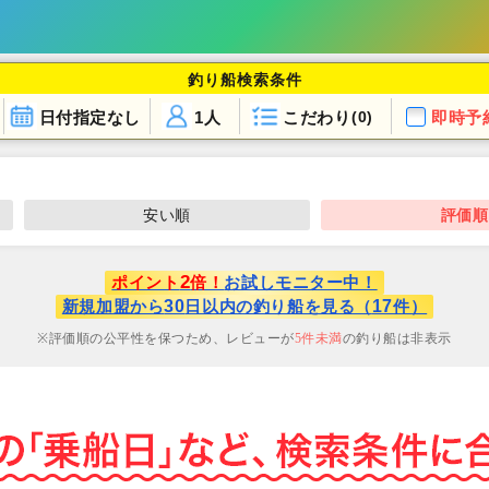
釣り船検索条件
日付指定なし
1人
こだわり
即時予
(0)
安い順
評価順
2
ポイント
倍！
お試しモニター中！
30
17
新規加盟から
日以内の釣り船を見る（
件）
評価順の公平性を保つため、レビューが
5
件未満
の釣り船は非表示