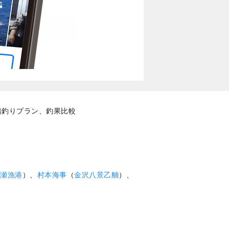
船釣りプラン、釣果比較
瀬漁港
）、
村本海事
（
金沢八景乙舳
）、