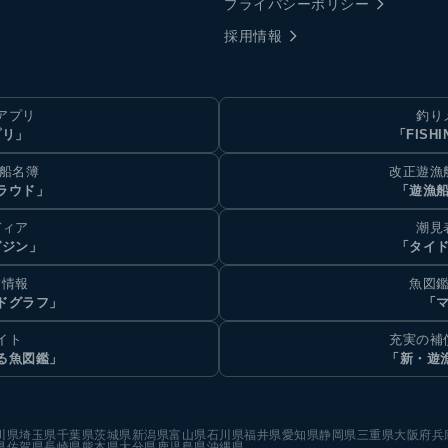
プライバシーポリシー
採用情報
アプリ
釣り
プリ」
「FISHI
乗船名簿
改正遊漁
ラウド」
「遊漁
ディア
潮見
ガジン」
「タイド
汐情報
魚図鑑
ドグラフ」
「マ
イト
充実の補
る魚図鑑」
「新・遊
川県
埼玉県
千葉県
茨城県
新潟県
富山県
石川県
福井県
愛知県
静岡県
三重県
大阪府
兵
県
佐賀県
長崎県
熊本県
大分県
鹿児島県
沖縄県