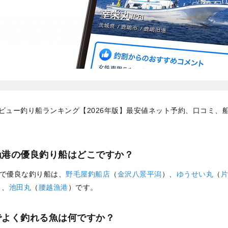
ビュー釣り船ランキング【2026年版】最安値ネット予約、口コミ、
漁港の優良釣り船はどこですか？
で優良な釣り船は、
野毛屋釣船店
（
金沢八景平潟
）、
ゆうせい丸
（
片
）、
池田丸
（
腰越漁港
）です。
でよく釣れる魚は何ですか？