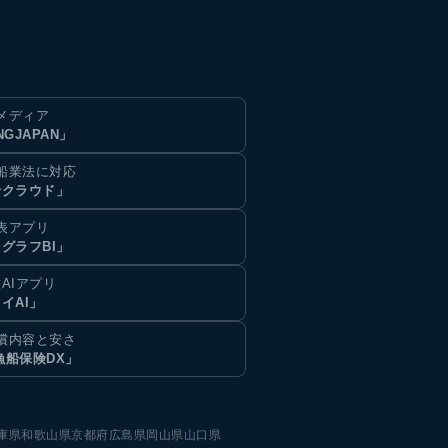
メディア
NGJAPAN」
船業法に対応
船クラウド」
表アプリ
グラフBI」
AIアプリ
イAI」
償内容と安さ
漁船保険DX」
庫県
和歌山県
京都府
広島県
岡山県
山口県