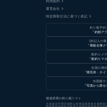
利用規約
運営会社
特定商取引法に基づく表記
釣り船予約
「釣割ア
1秒記入の
「乗船名簿ク
船釣りメ
「船釣りマ
全国の潮
「潮見表・タイ
魚図鑑サ
「写真から探せ
都道府県の釣り船リスト
北海道
岩手県
宮城県
山形県
福島県
東京都
神奈
鳥取県
島根県
高知県
香川県
徳島県
愛媛県
福岡