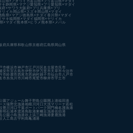
富山県×アオリイカ
富山県×ブリ
富山県×マダイ
サキ
静岡県×マアジ
愛知県×ブリ
愛知県×マダイ
阪府×サワラ
大阪府×ブリ
兵庫県×ブリ
オリイカ
岡山県×スズキ
岡山県×マダイ
徳島県×マアジ
徳島県×チダイ
香川県×マダイ
イサキ
福岡県×マダイ
福岡県×ヤリイカ
県×マダイ
熊本県×ヒラメ
熊本県×メバル
阪府
兵庫県
和歌山県
京都府
広島県
岡山県
戸市
横浜市
神戸市
江戸川区
名古屋市
呉市
浦安市
宮古島市
伊勢市
伊万里市
天草市
今治市
杵市
鈴鹿市
西尾市
恩納村
銚子市
仙台市
八戸市
名市
糸魚川市
川崎市
尾鷲市
柳井市
宇土市
公園
アジュール舞子
野島公園
閖上港
福田港
ース場
野北漁港
相模川河口
大洗マリーナ
若松
設
豊川河口
千葉ポートパーク
関門橋
名護漁港
港
明石港
本渡港
鳥取港
東幡豆漁港
佐伯港
島公園
小島漁港
吹上浜
三崎漁港
妻鹿漁港
荘人工島
古宇利島
亀浦港