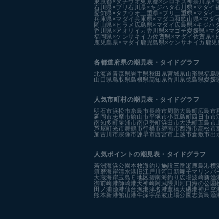
東京都×タチウオ
東京都×シロギス
神奈川県×
石川県×ブリ
石川県×キジハタ
石川県×マダイ
愛知県×タチウオ
三重県×ブリ
三重県×マダイ
兵庫県×マダイ
兵庫県×マダコ
和歌山県×マダ
岡山県×ヒラメ
広島県×マダイ
広島県×キジハ
香川県×アオリイカ
香川県×マゴチ
愛媛県×マ
福岡県×ケンサキイカ
佐賀県×マダイ
佐賀県×
鹿児島県×マダイ
鹿児島県×ケンサキイカ
鹿児
各都道府県の潮見表
・タイドグラフ
北海道
青森県
岩手県
秋田県
宮城県
山形県
福島
山口県
鳥取県
島根県
高知県
香川県
徳島県
愛媛
人気市町村の潮見表・タイドグラフ
明石市
浜松市
糸島市
長崎市
周防大島町
広島市
延岡市
志摩市
館山市
平塚市
小豆島町
四日市市
南知多町
勝浦市
南伊勢町
浜田市
大洗町
五島市
芦屋町
光市
舞鶴市
行橋市
碧南市
西海市
高松市
加古川市
宗像市
諫早市
西宮市
上越市
倉敷市
出
人気ポイントの潮見表・タイドグラフ
若洲海浜公園
本牧海釣り施設
三番瀬
鹿島港
横
須磨海岸
清水港
旧江戸川河口
新舞子マリンパ
大蔵海岸
玉島Ｅ地区
碧南海釣り広場
波崎新漁
御前崎港
師崎港
天神崎
阿武隈川河口
海の公園
田ノ浦漁港
仙台漁港
津名港
豊橋
大磯港
神戸空
熊本新港
館山港
牛深
宇品波止場公園
志賀島漁