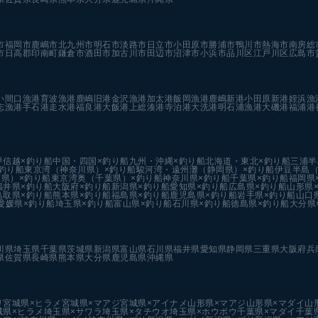
市
福岡市
鹿嶋市
北九州市
明石市
淡路市
日立市
小田原市
勝浦市
鴨川市
熱海市
南房総
市
日高郡印南町
鎌倉市
酒田市
加古川市
田辺市
沼津市
小浜市
品川区
江戸川区
広島市
い
間口漁港
育波漁港
鹿嶋旧港
金沢漁港
加太港
飯岡漁港
鹿嶋新港
小田原新港
姪浜漁
志漁港
手石港
走水港
福良港
大飯港
上総湊港
寺泊港
大洗港
明石浦漁港
大磯港
福浦港
甲信越×釣り船
中国・四国×釣り船
九州・沖縄×釣り船
北海道・東北×釣り船
三浦半
釣り船
東京湾（神奈川県）×釣り船
駿河湾・遠州灘（静岡県）×釣り船
伊豆半島（
県）×釣り船
東京湾奥（千葉県）×釣り船
神奈川県×釣り船
千葉県×釣り船
福岡県
福井県×釣り船
大阪府×釣り船
新潟県×釣り船
愛知県×釣り船
広島県×釣り船
山形県
鳥取県×釣り船
熊本県×釣り船
福島県×釣り船
鹿児島県×釣り船
岩手県×釣り船
山口
愛媛県×釣り船
埼玉県×釣り船
富山県×釣り船
石川県×釣り船
徳島県×釣り船
大分県
川県
埼玉県
千葉県
茨城県
新潟県
富山県
石川県
福井県
愛知県
静岡県
三重県
大阪府
兵
県
佐賀県
長崎県
熊本県
大分県
鹿児島県
沖縄県
リ
宮城県×ヒラメ
宮城県×マアジ
宮城県×アイナメ
山形県×マアジ
山形県×マダイ
山
城県×ヒラメ
埼玉県×サワラ
埼玉県×タチウオ
埼玉県×ホウボウ
千葉県×マダイ
千葉