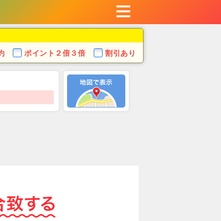
約
ポイント
２倍３倍
割引あり