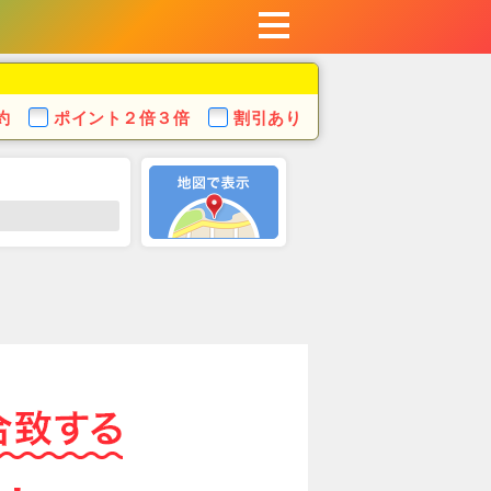
約
ポイント
２倍３倍
割引あり