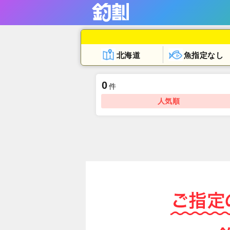
北海道
魚指定なし
0
件
人気順