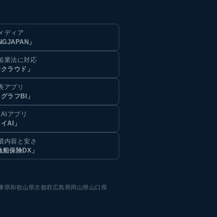
メディア
NGJAPAN」
船業法に対応
船クラウド」
表アプリ
グラフBI」
AIアプリ
イAI」
償内容と安さ
漁船保険DX」
庫県
和歌山県
京都府
広島県
岡山県
山口県