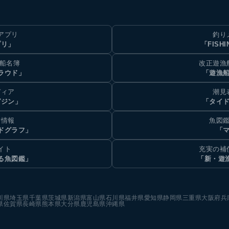
アプリ
釣り
プリ」
「FISHI
乗船名簿
改正遊漁
ラウド」
「遊漁
ディア
潮見
ガジン」
「タイド
汐情報
魚図鑑
ドグラフ」
「マ
イト
充実の補
る魚図鑑」
「新・遊
川県
埼玉県
千葉県
茨城県
新潟県
富山県
石川県
福井県
愛知県
静岡県
三重県
大阪府
兵
県
佐賀県
長崎県
熊本県
大分県
鹿児島県
沖縄県