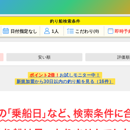
釣り船検索条件
日付指定なし
1人
こだわり
即時予
(0)
安い順
評価順
2
ポイント
倍！
お試しモニター中！
30
16
新規加盟から
日以内の釣り船を見る（
件）