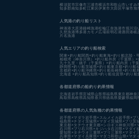
横須賀市
宗像市
三浦市
横浜市
和歌山市
いすみ
知多郡南知多町
江東区
伊東市
大田区
平塚市
旭
人気港の釣り船リスト
神湊港
大原港
鐘崎漁港
松輪江奈漁港
市堀川沿
久慈漁港
博多港カモメ広場前
明石港
酒田港
岐
片名漁港
人気エリアの釣り船検索
関東×釣り船
関西×釣り船
東海×釣り船
北陸・
相模湾（神奈川県）×釣り船
外房（千葉県）×
九十九里・銚子（千葉県）×釣り船
内房（千葉
静岡県×釣り船
茨城県×釣り船
東京都×釣り船
京都府×釣り船
沖縄県×釣り船
長崎県×釣り船
北海道 ×釣り船
高知県×釣り船
佐賀県×釣り船
各都道府県の船釣り釣果情報
北海道
岩手県
宮城県
山形県
福島県
東京都
神奈
鳥取県
島根県
高知県
香川県
徳島県
愛媛県
福岡
各都道府県の人気魚種の釣果情報
岩手県×マダラ
岩手県×スルメイカ
岩手県×ブ
福島県×チダイ
茨城県×マダイ
茨城県×ブリ
茨
東京都×タチウオ
東京都×シロギス
神奈川県×
石川県×ブリ
石川県×キジハタ
石川県×マダイ
愛知県×タチウオ
三重県×ブリ
三重県×マダイ
兵庫県×マダイ
兵庫県×マダコ
和歌山県×マダ