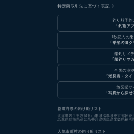
特定商取引法に基づく表記
釣り船予約
「釣割ア
1秒記入の
「乗船名簿ク
船釣りメ
「船釣りマ
全国の潮
「潮見表・タイ
魚図鑑サ
「写真から探せ
都道府県の釣り船リスト
北海道
岩手県
宮城県
山形県
福島県
東京都
神奈
鳥取県
島根県
高知県
香川県
徳島県
愛媛県
福岡
人気市町村の釣り船リスト