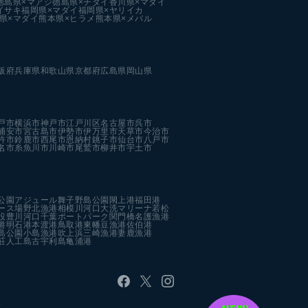
徳島県×マアジ
徳島県×チダイ
香川県×マダイ
イサキ
福岡県×マダイ
福岡県×ヤリイカ
県×マダイ
熊本県×ヒラメ
熊本県×メバル
阪府
兵庫県
和歌山県
京都府
広島県
岡山県
戸市
横浜市
神戸市
江戸川区
名古屋市
呉市
浦安市
宮古島市
伊勢市
伊万里市
天草市
今治市
杵市
鈴鹿市
西尾市
恩納村
銚子市
仙台市
八戸市
名市
糸魚川市
川崎市
尾鷲市
柳井市
宇土市
公園
アジュール舞子
野島公園
閖上港
福田港
ース場
野北漁港
相模川河口
大洗マリーナ
若松
設
豊川河口
千葉ポートパーク
関門橋
名護漁港
港
明石港
本渡港
鳥取港
東幡豆漁港
佐伯港
島公園
小島漁港
吹上浜
三崎漁港
妻鹿漁港
荘人工島
古宇利島
亀浦港
す。