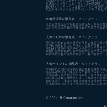
岡山県×ヒラメ
広島県×マダイ
広島県×キジハ
香川県×アオリイカ
香川県×マゴチ
愛媛県×マ
福岡県×ケンサキイカ
佐賀県×マダイ
佐賀県×
鹿児島県×マダイ
鹿児島県×ケンサキイカ
鹿児
各都道府県の潮見表
・タイドグラフ
北海道
青森県
岩手県
秋田県
宮城県
山形県
福島
山口県
鳥取県
島根県
高知県
香川県
徳島県
愛媛
人気市町村の潮見表・タイドグラフ
明石市
浜松市
糸島市
長崎市
周防大島町
広島市
延岡市
志摩市
館山市
平塚市
小豆島町
四日市市
南知多町
勝浦市
南伊勢町
大洗町
浜田市
五島市
芦屋町
光市
舞鶴市
行橋市
碧南市
西海市
高松市
加古川市
宗像市
諫早市
西宮市
上越市
倉敷市
出
人気ポイントの潮見表・タイドグラフ
若洲海浜公園
本牧海釣り施設
三番瀬
鹿島港
横
須磨海岸
清水港
旧江戸川河口
新舞子マリンパ
大蔵海岸
玉島Ｅ地区
碧南海釣り広場
波崎新漁
御前崎港
師崎港
阿武隈川河口
天神崎
海の公園
仙台漁港
田ノ浦漁港
津名港
豊橋
大磯港
神戸空
熊本新港
館山港
牛深
宇品波止場公園
志賀島漁
© 2004- B.Creation Inc.
※