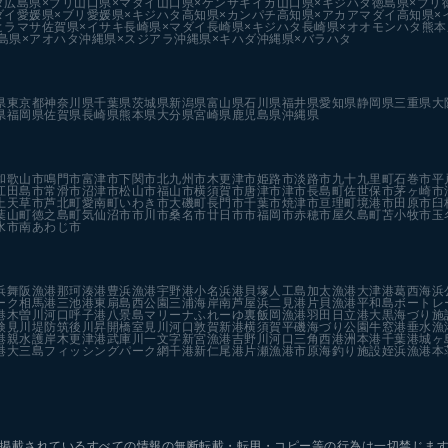
タ
広島県×ブリ
山口県×マダイ
山口県×ケンサキイカ
山口県×キジハタ
徳島県×ブリ
ダイ
愛媛県×ブリ
愛媛県×キジハタ
高知県×カンパチ
高知県×アカアマダイ
高知県×
ヒラマサ
佐賀県×イサキ
長崎県×マダイ
長崎県×キジハタ
長崎県×オオモンハタ
熊本
島県×アオハタ
沖縄県×スジアラ
沖縄県×キハダ
沖縄県×バラハタ
県
東京都
神奈川県
千葉県
茨城県
新潟県
富山県
石川県
福井県
愛知県
静岡県
三重県
大
県
福岡県
佐賀県
長崎県
熊本県
大分県
宮崎県
鹿児島県
沖縄県
和歌山市
鳴門市
富津市
下関市
北九州市
木更津市
姫路市
淡路市
九十九里町
石巻市
平
江田島市
常滑市
沼津市
松山市
福山市
横須賀市
唐津市
津市
長島町
佐世保市
茅ヶ崎市
上天草市
芦北町
愛南町
いわき市
大磯町
長門市
千葉市
焼津市
亘理町
境港市
田原市
臼
葉山町
徳之島町
気仙沼市
市川市
桑名市
廿日市市
福岡市
赤穂市
屋久島町
苫小牧市
玉
水市
南あわじ市
浜
舞阪漁港
那珂湊港
豊浜漁港
宇野港
小名浜港
貝塚人工島
加太漁港
大津港
葛西海浜
ーク
相馬港
三池港
東扇島西公園
三浦海岸
南芦屋浜
二見港
片貝漁港
平和島ボートレ
港
木曽川河口
呼子港
八景島マリーナ
ふれーゆ裏
飯岡漁港
羽田
日立港
大黒海づり施
検見川堤防
筑後川昇開橋
室見川河口
敦賀新港
横須賀
平磯海づり公園
牛窓港
垂水漁
港親水護岸
木更津港
武庫川一文字
新宮漁港
吉野川河口
三角西港
洲本港
千葉港
城ヶ
港
大三島フィッシングパーク
網干港
新仁尾港
片瀬漁港
市原海釣り施設
姪浜漁港
本
掲載されているすべての情報の
無断転載・転用・コピー等の行為は一切禁じま