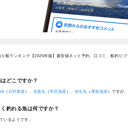
釣り船ランキング【2026年版】最安値ネット予約、口コミ、船釣りプ
船はどこですか？
AB
（
石狩新港
）、
克恵丸
（
常呂漁港
）、
弥生丸
（
厚賀漁港
）ですが
よく釣れる魚は何ですか？
れているようです。