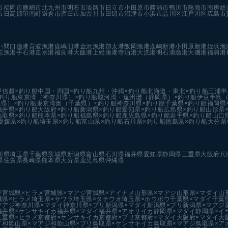
市
福岡市
鹿嶋市
北九州市
明石市
淡路市
日立市
小田原市
勝浦市
鴨川市
熱海市
南房総
市
日高郡印南町
鎌倉市
酒田市
加古川市
田辺市
沼津市
小浜市
品川区
江戸川区
広島市
い
間口漁港
育波漁港
鹿嶋旧港
金沢漁港
加太港
飯岡漁港
鹿嶋新港
小田原新港
姪浜漁
志漁港
手石港
走水港
福良港
大飯港
上総湊港
寺泊港
大洗港
明石浦漁港
大磯港
福浦港
甲信越×釣り船
中国・四国×釣り船
九州・沖縄×釣り船
北海道・東北×釣り船
三浦半
釣り船
東京湾（神奈川県）×釣り船
駿河湾・遠州灘（静岡県）×釣り船
伊豆半島（
県）×釣り船
東京湾奥（千葉県）×釣り船
神奈川県×釣り船
千葉県×釣り船
福岡県
福井県×釣り船
大阪府×釣り船
新潟県×釣り船
愛知県×釣り船
広島県×釣り船
山形県
鳥取県×釣り船
熊本県×釣り船
福島県×釣り船
鹿児島県×釣り船
岩手県×釣り船
山口
愛媛県×釣り船
埼玉県×釣り船
富山県×釣り船
石川県×釣り船
徳島県×釣り船
大分県
川県
埼玉県
千葉県
茨城県
新潟県
富山県
石川県
福井県
愛知県
静岡県
三重県
大阪府
兵
県
佐賀県
長崎県
熊本県
大分県
鹿児島県
沖縄県
リ
宮城県×ヒラメ
宮城県×マアジ
宮城県×アイナメ
山形県×マアジ
山形県×マダイ
山
城県×ヒラメ
埼玉県×サワラ
埼玉県×タチウオ
埼玉県×ホウボウ
千葉県×マダイ
千葉
マアジ
神奈川県×マダイ
神奈川県×ブリ
新潟県×マダイ
新潟県×ブリ
新潟県×マアジ
福井県×ケンサキイカ
福井県×マダイ
福井県×アオリイカ
静岡県×マダイ
静岡県×イ
三重県×ヒラメ
京都府×ケンサキイカ
京都府×ブリ
京都府×マダイ
大阪府×マダイ
大
イ
和歌山県×マアジ
和歌山県×ブリ
鳥取県×ケンサキイカ
鳥取県×マアジ
鳥取県×ア