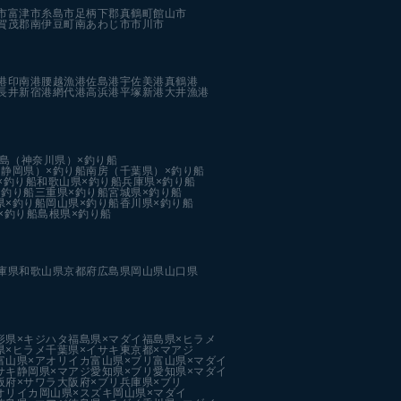
市
富津市
糸島市
足柄下郡真鶴町
館山市
賀茂郡南伊豆町
南あわじ市
市川市
港
印南港
腰越漁港
佐島港
宇佐美港
真鶴港
長井新宿港
網代港
高浜港
平塚新港
大井漁港
島（神奈川県）×釣り船
静岡県）×釣り船
南房（千葉県）×釣り船
×釣り船
和歌山県×釣り船
兵庫県×釣り船
×釣り船
三重県×釣り船
宮城県×釣り船
県×釣り船
岡山県×釣り船
香川県×釣り船
×釣り船
島根県×釣り船
庫県
和歌山県
京都府
広島県
岡山県
山口県
形県×キジハタ
福島県×マダイ
福島県×ヒラメ
県×ヒラメ
千葉県×イサキ
東京都×マアジ
富山県×アオリイカ
富山県×ブリ
富山県×マダイ
サキ
静岡県×マアジ
愛知県×ブリ
愛知県×マダイ
阪府×サワラ
大阪府×ブリ
兵庫県×ブリ
オリイカ
岡山県×スズキ
岡山県×マダイ