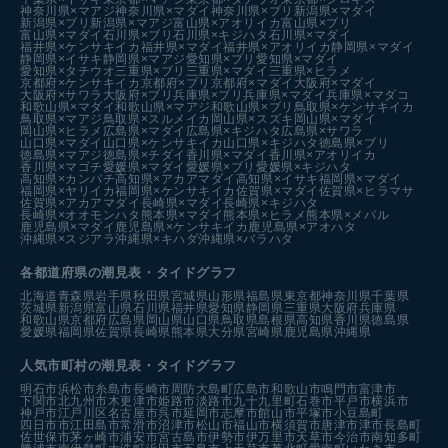
神奈川県×マアジ
神奈川県×マダイ
神奈川県×ブリ
新潟県×マダイ
新潟県×ブリ
新潟県×マアジ
富山県×アオリイカ
富山県×ブリ
富山県×マダイ
石川県×ブリ
石川県×キジハタ
石川県×マダイ
福井県×ケンサキイカ
福井県×マダイ
福井県×アオリイカ
静岡県×マダイ
静岡県×イサキ
静岡県×マアジ
愛知県×ブリ
愛知県×マダイ
愛知県×タチウオ
三重県×ブリ
三重県×マダイ
三重県×ヒラメ
京都府×ケンサキイカ
京都府×ブリ
京都府×マダイ
大阪府×マダイ
大阪府×サワラ
大阪府×ブリ
兵庫県×ブリ
兵庫県×マダイ
兵庫県×マダコ
和歌山県×マダイ
和歌山県×マアジ
和歌山県×ブリ
鳥取県×ケンサキイカ
鳥取県×マアジ
鳥取県×スルメイカ
岡山県×スズキ
岡山県×マダイ
岡山県×ヒラメ
広島県×マダイ
広島県×キジハタ
広島県×サワラ
山口県×マダイ
山口県×ケンサキイカ
山口県×キジハタ
徳島県×ブリ
徳島県×マアジ
徳島県×チダイ
香川県×マダイ
香川県×アオリイカ
香川県×マゴチ
愛媛県×マダイ
愛媛県×ブリ
愛媛県×キジハタ
高知県×カンパチ
高知県×アカアマダイ
高知県×イサキ
福岡県×マダイ
福岡県×ヤリイカ
福岡県×ケンサキイカ
佐賀県×マダイ
佐賀県×ヒラマサ
佐賀県×アカアマダイ
長崎県×マダイ
長崎県×キジハタ
長崎県×オオモンハタ
熊本県×マダイ
熊本県×ヒラメ
熊本県×メバル
鹿児島県×マダイ
鹿児島県×ケンサキイカ
鹿児島県×アオハタ
沖縄県×スジアラ
沖縄県×キハダ
沖縄県×バラハタ
各都道府県の潮見表
・タイドグラフ
北海道
青森県
岩手県
秋田県
宮城県
山形県
福島県
東京都
神奈川県
千葉県
茨城県
新潟県
富山県
石川県
福井県
愛知県
静岡県
三重県
大阪府
兵庫県
和歌山県
京都府
広島県
岡山県
山口県
鳥取県
島根県
高知県
香川県
徳島県
愛媛県
福岡県
佐賀県
長崎県
熊本県
大分県
宮崎県
鹿児島県
沖縄県
人気市町村の潮見表・タイドグラフ
明石市
浜松市
糸島市
長崎市
周防大島町
広島市
和歌山市
鳴門市
富津市
下関市
北九州市
木更津市
姫路市
淡路市
九十九里町
石巻市
平戸市
横浜市
神戸市
江戸川区
名古屋市
呉市
延岡市
志摩市
館山市
平塚市
小豆島町
四日市市
江田島市
常滑市
沼津市
松山市
福山市
横須賀市
唐津市
津市
長島町
佐世保市
茅ヶ崎市
浦安市
宮古島市
伊勢市
伊万里市
天草市
今治市
南知多町