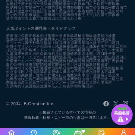
勝浦市
南伊勢町
大洗町
浜田市
五島市
上天草市
芦北町
愛南町
いわき市
大磯町
千葉市
長門市
焼津市
亘理町
境港市
田原市
臼杵市
鈴鹿市
西尾市
恩納村
仙台市
銚子市
八戸市
芦屋町
光市
舞鶴市
行橋市
碧南市
高松市
西海市
葉山町
徳之島町
気仙沼市
市川市
桑名市
廿日市市
福岡市
赤穂市
屋久島町
苫小牧市
玉名市
糸魚川市
川崎市
尾鷲市
柳井市
宇土市
加古川市
宗像市
諫早市
西宮市
上越市
倉敷市
出水市
南あわじ市
人気ポイントの潮見表・タイドグラフ
若洲海浜公園
本牧海釣り施設
三番瀬
鹿島港
横浜
舞阪漁港
那珂湊港
豊浜漁港
宇野港
小名浜港
貝塚人工島
加太漁港
大津港
葛西海浜公園
アジュール舞子
野島公園
閖上港
福田港
須磨海岸
清水港
旧江戸川河口
新舞子マリンパーク
相馬港
三池港
東扇島西公園
三浦海岸
南芦屋浜
二見港
片貝漁港
平和島ボートレース場
野北漁港
相模川河口
大洗マリーナ
若松
大蔵海岸
玉島Ｅ地区
碧南海釣り広場
波崎新漁港
木曽川河口
呼子港
八景島マリーナ
ふれーゆ裏
飯岡漁港
羽田
日立港
大黒海づり施設
豊川河口
千葉ポートパーク
関門橋
名護漁港
御前崎港
師崎港
阿武隈川河口
天神崎
海の公園
検見川堤防
筑後川昇開橋
室見川河口
敦賀新港
横須賀
平磯海づり公園
牛窓港
垂水漁港
明石港
本渡港
鳥取港
東幡豆漁港
佐伯港
仙台漁港
田ノ浦漁港
津名港
豊橋
大磯港
神戸空港親水護岸
木更津港
新宮漁港
武庫川一文字
吉野川河口
三角西港
洲本港
千葉港
城ヶ島公園
小島漁港
吹上浜
三崎漁港
妻鹿漁港
熊本新港
館山港
牛深
宇品波止場公園
志賀島漁港
大三島フィッシングパーク
網干港
新仁尾港
片瀬漁港
市原海釣り施設
姪浜漁港
本荘人工島
古宇利島
亀浦港
© 2004- B.Creation Inc.
※掲載されているすべての情報の
無断転載・転用・コピー等の行為は一切禁じます。