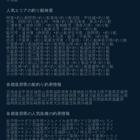
平潟港
人気エリアの釣り船検索
関東×釣り船
関西×釣り船
東海×釣り船
北陸・甲信越×釣り船
中国・四国×釣り船
九州・沖縄×釣り船
北海道・東北×釣り船
三浦半島（神奈川県）×釣り船
相模湾（神奈川県）×釣り船
外房（千葉県）×釣り船
東京湾（神奈川県）×釣り船
駿河湾・遠州灘（静岡県）×釣り船
伊豆半島（静岡県）×釣り船
南房（千葉県）×釣り船
九十九里・銚子（千葉県）×釣り船
内房（千葉県）×釣り船
東京湾奥（千葉県）×釣り船
神奈川県×釣り船
千葉県×釣り船
福岡県×釣り船
和歌山県×釣り船
兵庫県×釣り船
静岡県×釣り船
茨城県×釣り船
東京都×釣り船
福井県×釣り船
大阪府×釣り船
広島県×釣り船
愛知県×釣り船
新潟県×釣り船
山形県×釣り船
三重県×釣り船
長崎県×釣り船
宮城県×釣り船
京都府×釣り船
沖縄県×釣り船
鳥取県×釣り船
熊本県×釣り船
福島県×釣り船
山口県×釣り船
北海道 ×釣り船
岩手県×釣り船
鹿児島県×釣り船
香川県×釣り船
岡山県×釣り船
愛媛県×釣り船
高知県×釣り船
富山県×釣り船
佐賀県×釣り船
埼玉県×釣り船
大分県×釣り船
島根県×釣り船
徳島県×釣り船
石川県×釣り船
各都道府県の船釣り釣果情報
北海道
岩手県
宮城県
山形県
福島県
東京都
神奈川県
埼玉県
千葉県
茨城県
新潟県
富山県
石川県
福井県
愛知県
静岡県
三重県
大阪府
兵庫県
和歌山県
京都府
広島県
岡山県
山口県
鳥取県
島根県
高知県
香川県
徳島県
愛媛県
福岡県
佐賀県
長崎県
熊本県
大分県
鹿児島県
沖縄県
各都道府県の人気魚種の釣果情報
岩手県×マダラ
岩手県×スルメイカ
岩手県×ブリ
宮城県×ヒラメ
宮城県×マアジ
宮城県×アイナメ
山形県×マアジ
山形県×マダイ
山形県×キジハタ
福島県×マダイ
福島県×ヒラメ
福島県×チダイ
茨城県×マダイ
茨城県×ブリ
茨城県×ヒラメ
埼玉県×サワラ
埼玉県×タチウオ
埼玉県×ホウボウ
千葉県×マダイ
千葉県×ヒラメ
千葉県×イサキ
東京都×マアジ
東京都×タチウオ
東京都×シロギス