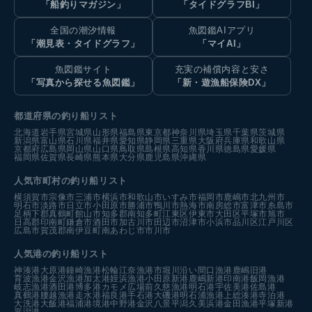
「船釣りマガジン」
「タイドグラフBI」
全国の潮汐情報
魚図鑑AIアプリ
「潮見表・タイドグラフ」
「マイAI」
魚図鑑サイト
充実の補償内容と安さ
「写真から探せる魚図鑑」
「新・遊漁船保険DX」
都道府県の釣り船リスト
北海道
岩手県
宮城県
山形県
福島県
東京都
神奈川県
埼玉県
千葉県
茨城県
新潟県
富山県
石川県
福井県
愛知県
静岡県
三重県
大阪府
兵庫県
和歌山県
京都府
広島県
岡山県
山口県
鳥取県
島根県
高知県
香川県
徳島県
愛媛県
福岡県
佐賀県
長崎県
熊本県
大分県
鹿児島県
沖縄県
人気市町村の釣り船リスト
横須賀市
宗像市
三浦市
横浜市
和歌山市
いすみ市
福岡市
鹿嶋市
北九州市
明石市
淡路市
日立市
小田原市
勝浦市
鴨川市
熱海市
南房総市
富津市
糸島市
足柄下郡真鶴町
館山市
知多郡南知多町
江東区
伊東市
大田区
平塚市
旭市
日高郡印南町
鎌倉市
酒田市
加古川市
田辺市
沼津市
小浜市
品川区
江戸川区
広島市
賀茂郡南伊豆町
南あわじ市
市川市
人気港の釣り船リスト
神湊港
大原港
鐘崎漁港
松輪江奈漁港
市堀川沿い
間口漁港
鹿嶋旧港
育波漁港
金沢漁港
加太港
姪浜漁港
小田原新港
鹿嶋新港
印南港
飯岡漁港
岐志漁港
酒田港
博多港カモメ広場前
久慈漁港
明石港
宇佐美港
佐島港
真鶴港
腰越漁港
走水港
福良港
手石港
大磯港
明石浦漁港
上総湊港
寺泊港
大洗港
大飯港
福浦港
境港中野港
金沢八景平潟
久美浜港
金田漁港
平塚新港