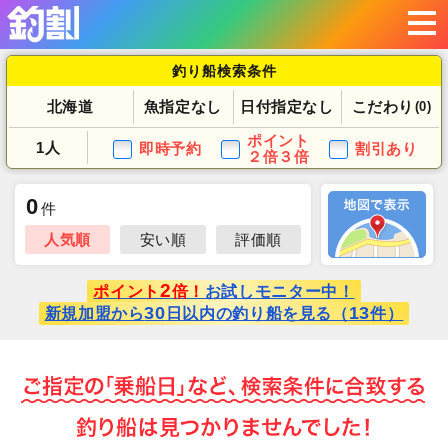
釣り船検索条件
北海道
魚指定なし
日付指定なし
こだわり
(0)
ポイント
1人
即時予約
割引あり
２倍３倍
0
件
人気順
安い順
評価順
2
ポイント
倍！
お試しモニター中！
30
13
新規加盟から
日以内の釣り船を見る（
件）