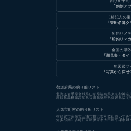
釣り船予約
「釣割ア
1秒記入の
「乗船名簿ク
船釣りメ
「船釣りマ
全国の潮
「潮見表・タイ
魚図鑑サ
「写真から探せ
都道府県の釣り船リスト
北海道
岩手県
宮城県
山形県
福島県
東京都
神奈
鳥取県
島根県
高知県
香川県
徳島県
愛媛県
福岡
人気市町村の釣り船リスト
横須賀市
宗像市
三浦市
横浜市
和歌山市
いすみ
知多郡南知多町
江東区
伊東市
大田区
平塚市
旭