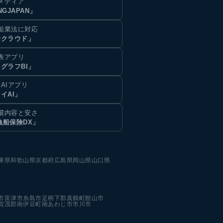
メディア
NGJAPAN」
船業法に対応
船クラウド」
表アプリ
グラフBI」
AIアプリ
イAI」
償内容と安さ
漁船保険DX」
庫県
和歌山県
京都府
広島県
岡山県
山口県
市
富津市
糸島市
足柄下郡真鶴町
館山市
賀茂郡南伊豆町
南あわじ市
市川市