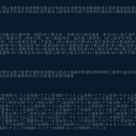
い
間口漁港
育波漁港
鹿嶋旧港
金沢漁港
加太港
飯岡漁港
鹿嶋新港
小田原新港
姪浜漁
志漁港
手石港
走水港
福良港
大飯港
上総湊港
寺泊港
大洗港
明石浦漁港
大磯港
福浦港
甲信越×釣り船
中国・四国×釣り船
九州・沖縄×釣り船
北海道・東北×釣り船
三浦半
釣り船
東京湾（神奈川県）×釣り船
駿河湾・遠州灘（静岡県）×釣り船
伊豆半島（
県）×釣り船
東京湾奥（千葉県）×釣り船
神奈川県×釣り船
千葉県×釣り船
福岡県
福井県×釣り船
大阪府×釣り船
新潟県×釣り船
愛知県×釣り船
広島県×釣り船
山形県
鳥取県×釣り船
熊本県×釣り船
福島県×釣り船
鹿児島県×釣り船
岩手県×釣り船
山口
愛媛県×釣り船
埼玉県×釣り船
富山県×釣り船
石川県×釣り船
徳島県×釣り船
大分県
川県
埼玉県
千葉県
茨城県
新潟県
富山県
石川県
福井県
愛知県
静岡県
三重県
大阪府
兵
県
佐賀県
長崎県
熊本県
大分県
鹿児島県
沖縄県
リ
宮城県×ヒラメ
宮城県×マアジ
宮城県×アイナメ
山形県×マアジ
山形県×マダイ
山
城県×ヒラメ
埼玉県×サワラ
埼玉県×タチウオ
埼玉県×ホウボウ
千葉県×マダイ
千葉
マアジ
神奈川県×マダイ
神奈川県×ブリ
新潟県×マダイ
新潟県×ブリ
新潟県×マアジ
福井県×ケンサキイカ
福井県×マダイ
福井県×アオリイカ
静岡県×マダイ
静岡県×イ
三重県×ヒラメ
京都府×ケンサキイカ
京都府×ブリ
京都府×マダイ
大阪府×マダイ
大
イ
和歌山県×マアジ
和歌山県×ブリ
鳥取県×ケンサキイカ
鳥取県×マアジ
鳥取県×ア
タ
広島県×ブリ
山口県×マダイ
山口県×ケンサキイカ
山口県×キジハタ
徳島県×ブリ
ダイ
愛媛県×ブリ
愛媛県×キジハタ
高知県×カンパチ
高知県×アカアマダイ
高知県×
ヒラマサ
佐賀県×イサキ
長崎県×マダイ
長崎県×キジハタ
長崎県×オオモンハタ
熊本
島県×アオハタ
沖縄県×スジアラ
沖縄県×キハダ
沖縄県×バラハタ