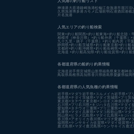
人気港の釣り船リスト
神湊港
大原港
鐘崎漁港
松輪江奈漁港
市堀川沿
久慈漁港
博多港カモメ広場前
明石港
酒田港
岐
片名漁港
人気エリアの釣り船検索
関東×釣り船
関西×釣り船
東海×釣り船
北陸・
相模湾（神奈川県）×釣り船
外房（千葉県）×
九十九里・銚子（千葉県）×釣り船
内房（千葉
静岡県×釣り船
茨城県×釣り船
東京都×釣り船
京都府×釣り船
沖縄県×釣り船
長崎県×釣り船
北海道 ×釣り船
高知県×釣り船
佐賀県×釣り船
各都道府県の船釣り釣果情報
北海道
岩手県
宮城県
山形県
福島県
東京都
神奈
鳥取県
島根県
高知県
香川県
徳島県
愛媛県
福岡
各都道府県の人気魚種の釣果情報
岩手県×マダラ
岩手県×スルメイカ
岩手県×ブ
福島県×チダイ
茨城県×マダイ
茨城県×ブリ
茨
東京都×タチウオ
東京都×シロギス
神奈川県×
石川県×ブリ
石川県×キジハタ
石川県×マダイ
愛知県×タチウオ
三重県×ブリ
三重県×マダイ
兵庫県×マダイ
兵庫県×マダコ
和歌山県×マダ
岡山県×ヒラメ
広島県×マダイ
広島県×キジハ
香川県×アオリイカ
香川県×マゴチ
愛媛県×マ
福岡県×ケンサキイカ
佐賀県×マダイ
佐賀県×
鹿児島県×マダイ
鹿児島県×ケンサキイカ
鹿児