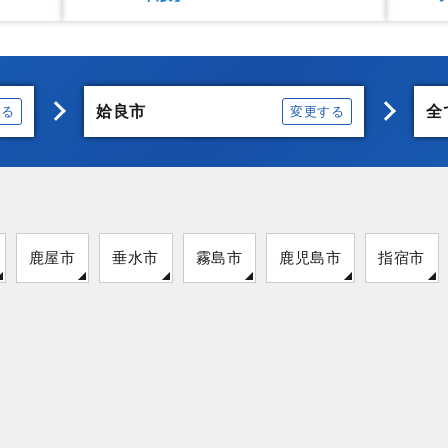
姶良市
全
する
変更する
鹿屋市
垂水市
霧島市
鹿児島市
指宿市