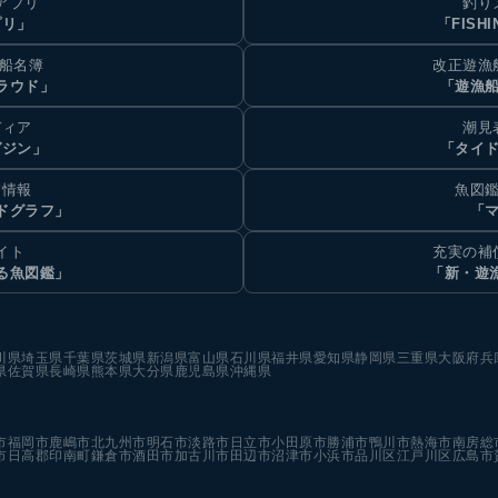
アプリ
釣り
プリ」
「FISHI
乗船名簿
改正遊漁
ラウド」
「遊漁
ディア
潮見
ガジン」
「タイド
汐情報
魚図鑑
ドグラフ」
「マ
イト
充実の補
る魚図鑑」
「新・遊
川県
埼玉県
千葉県
茨城県
新潟県
富山県
石川県
福井県
愛知県
静岡県
三重県
大阪府
兵
県
佐賀県
長崎県
熊本県
大分県
鹿児島県
沖縄県
市
福岡市
鹿嶋市
北九州市
明石市
淡路市
日立市
小田原市
勝浦市
鴨川市
熱海市
南房総
市
日高郡印南町
鎌倉市
酒田市
加古川市
田辺市
沼津市
小浜市
品川区
江戸川区
広島市