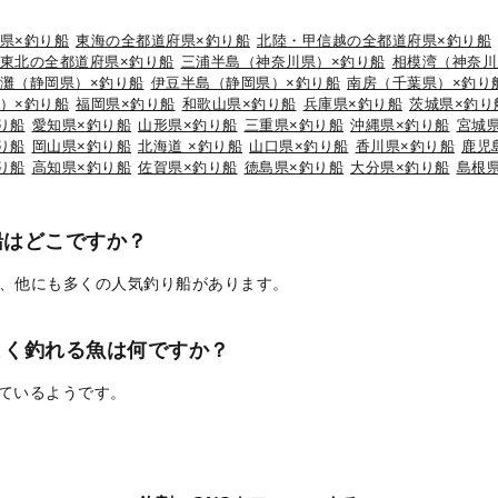
県×釣り船
東海の全都道府県×釣り船
北陸・甲信越の全都道府県×釣り船
東北の全都道府県×釣り船
三浦半島（神奈川県）×釣り船
相模湾（神奈川
灘（静岡県）×釣り船
伊豆半島（静岡県）×釣り船
南房（千葉県）×釣り
）×釣り船
福岡県×釣り船
和歌山県×釣り船
兵庫県×釣り船
茨城県×釣り
り船
愛知県×釣り船
山形県×釣り船
三重県×釣り船
沖縄県×釣り船
宮城
り船
岡山県×釣り船
北海道 ×釣り船
山口県×釣り船
香川県×釣り船
鹿児
り船
高知県×釣り船
佐賀県×釣り船
徳島県×釣り船
大分県×釣り船
島根
船はどこですか？
、他にも多くの人気釣り船があります。
よく釣れる魚は何ですか？
れているようです。