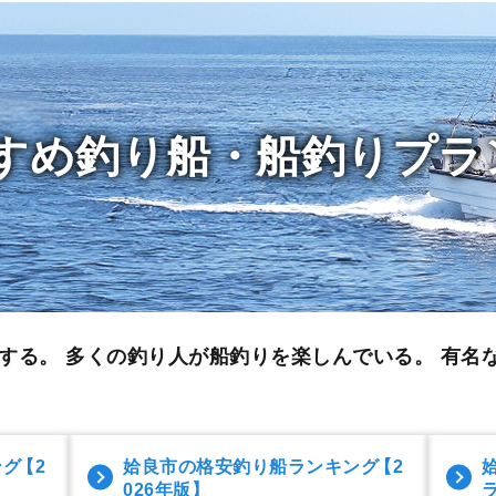
すめ釣り船・船釣りプラ
する。 多くの釣り人が船釣りを楽しんでいる。
有名
ング
【2
姶良市の格安釣り船ランキング
【2
026年版】