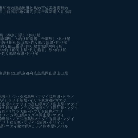
港
印南港
腰越漁港
佐島港
宇佐美港
真鶴港
長井新宿港
網代港
高浜港
平塚新港
大井漁港
島（神奈川県）×釣り船
静岡県）×釣り船
南房（千葉県）×釣り船
×釣り船
和歌山県×釣り船
兵庫県×釣り船
×釣り船
三重県×釣り船
宮城県×釣り船
県×釣り船
岡山県×釣り船
香川県×釣り船
×釣り船
島根県×釣り船
庫県
和歌山県
京都府
広島県
岡山県
山口県
形県×キジハタ
福島県×マダイ
福島県×ヒラメ
県×ヒラメ
千葉県×イサキ
東京都×マアジ
富山県×アオリイカ
富山県×ブリ
富山県×マダイ
サキ
静岡県×マアジ
愛知県×ブリ
愛知県×マダイ
阪府×サワラ
大阪府×ブリ
兵庫県×ブリ
オリイカ
岡山県×スズキ
岡山県×マダイ
徳島県×マアジ
徳島県×チダイ
香川県×マダイ
イサキ
福岡県×マダイ
福岡県×ヤリイカ
県×マダイ
熊本県×ヒラメ
熊本県×メバル